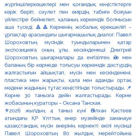
⚜️2026 жылдың 4 тамыз күні Әбілхан Қастеев
атындағы ҚР Ұлттық өнер музейінде заманауи
қазақстандық мүсін өнерінің көрнекті өкілі мүсінші
Павел Шороховтың 80 жылдық мерейтойына