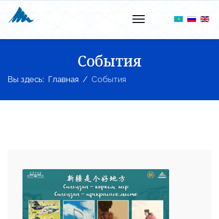
События
Вы здесь:
Главная
События