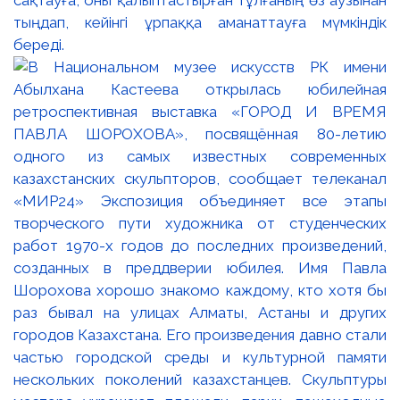
тыңдап, кейінгі ұрпаққа аманаттауға мүмкіндік
береді.