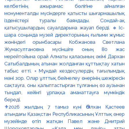
⚜️2026 жылдың 7 тамыз күні Әбілхан Қастеев
атындағы Қазақстан Республикасының Ұлттық өнер
музейінде өтіп жатқан Павел және Дмитрий
Шороховтардың «Қала мен дәуір» атты