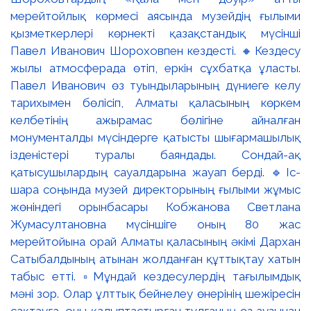
мерейтойлық көрмесі аясында музейдің ғылыми
қызметкерлері көрнекті қазақстандық мүсінші
Павел Иванович Шороховпен кездесті. 🔸Кездесу
жылы атмосферада өтіп, еркін сұхбатқа ұласты.
Павел Иванович өз туындыларының дүниеге келу
тарихымен бөлісіп, Алматы қаласының көркем
келбетінің ажырамас бөлігіне айналған
монументалды мүсіндерге қатысты шығармашылық
ізденістері туралы баяндады. Сондай-ақ
қатысушылардың сауалдарына жауап берді. 🔹Іс-
шара соңында музей директорының ғылыми жұмыс
жөніндегі орынбасары Кобжанова Светлана
Жумасултановна мүсіншіге оның 80 жас
мерейтойына орай Алматы қаласының әкімі Дархан
Сатыбалдының атынан жолданған құттықтау хатын
табыс етті. ▫️Мұндай кездесулердің тағылымдық
мәні зор. Олар ұлттық бейнелеу өнерінің шежіресін
сақтауға, оны қалыптастырған тұлғаның өз аузынан