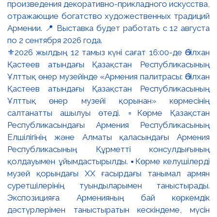
⚜️2026 жылдың 12 тамыз күні сағат 16:00-де Әбілхан
Қастеев атындағы Қазақстан Республикасының
Ұлттық өнер музейінде «Армения палитрасы: Әбілхан
Қастеев атындағы Қазақстан Республикасының
Ұлттық өнер музейі қорынан» көрмесінің
салтанатты ашылуы өтеді. ▫️Көрме Қазақстан
Республикасындағы Армения Республикасының
Елшілігінің және Алматы қаласындағы Армения
Республикасының Құрметті консулдығының
қолдауымен ұйымдастырылды. ▪️Көрме келушілерді
музей қорындағы ХХ ғасырдағы танымал армян
суретшілерінің туындыларымен таныстырады.
Экспозицияға Арменияның бай көркемдік
дәстүрлерімен таныстыратын кескіндеме, мүсін