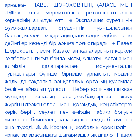
арналған «ПАВЕЛ ШОРОХОВТЫҢ ҚАЛАСЫ МЕН
ДӘУІРІ» атты мерейтойлық ретроспективалық
көрмесінің ашылуы өтті. 🔹Экспозиция суретшінің
1970-жылдардағы студенттік туындыларынан
бастап, мерейтой қарсаңындағы соңғы еңбектеріне
дейінгі әр кезеңді бір арнаға тоғыстырады. 🔸Павел
Шороховтың есімі Қазақстан қалаларының көркем
келбетімен тығыз байланысты, Алматы, Астана мен
еліміздің қалаларындағы монументалды
туындылары бүгінде бірнеше ұрпақтың мәдени
жадында сақталып әрі қалалық ортаның құрамдас
бөлігіне айналып үлгерді. Шебер қолынан шыққан
мүсіндер қаланың алаң-саябақтарына, жаяу
жүргіншілеркөшелері мен қоғамдық кеңістіктерге
көрік беріп, сәулет пен өмірдің табиғи бояуын
үйлестіре бейнелеп, қаланың көркемдік болмысын
аша түседі. 🔺🔺Көрменің жобалық ерекшелігі –
ұрпақтар арасындағы шығармашылық диалог. Павел