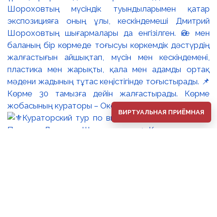
Шороховтың мүсіндік туындыларымен қатар
экспозицияға оның ұлы, кескіндемеші Дмитрий
Шороховтың шығармалары да енгізілген. Әке мен
баланың бір көрмеде тоғысуы көркемдік дәстүрдің
жалғастығын айшықтап, мүсін мен кескіндемені,
пластика мен жарықты, қала мен адамды ортақ
мәдени жадының тұтас кеңістігінде тоғыстырады. 📌
Көрме 30 тамызға дейін жалғастырады. Көрме
жобасының кураторы – Оксана Танская.
ВИРТУАЛЬНАЯ ПРИЁМНАЯ