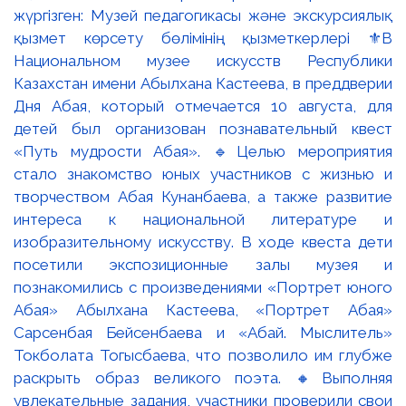
жүргізген: Музей педагогикасы және экскурсиялық
қызмет көрсету бөлімінің қызметкерлері ⚜️В
Национальном музее искусств Республики
Казахстан имени Абылхана Кастеева, в преддверии
Дня Абая, который отмечается 10 августа, для
детей был организован познавательный квест
«Путь мудрости Абая». 🔹Целью мероприятия
стало знакомство юных участников с жизнью и
творчеством Абая Кунанбаева, а также развитие
интереса к национальной литературе и
изобразительному искусству. В ходе квеста дети
посетили экспозиционные залы музея и
познакомились с произведениями «Портрет юного
Абая» Абылхана Кастеева, «Портрет Абая»
Сарсенбая Бейсенбаева и «Абай. Мыслитель»
Токболата Тогысбаева, что позволило им глубже
раскрыть образ великого поэта. 🔸Выполняя
увлекательные задания, участники проверили свои