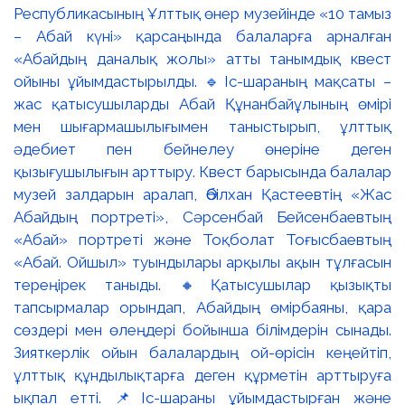
Республикасының Ұлттық өнер музейінде «10 тамыз
– Абай күні» қарсаңында балаларға арналған
«Абайдың даналық жолы» атты танымдық квест
ойыны ұйымдастырылды. 🔹Іс-шараның мақсаты –
жас қатысушыларды Абай Құнанбайұлының өмірі
мен шығармашылығымен таныстырып, ұлттық
әдебиет пен бейнелеу өнеріне деген
қызығушылығын арттыру. Квест барысында балалар
музей залдарын аралап, Әбілхан Қастеевтің «Жас
Абайдың портреті», Сәрсенбай Бейсенбаевтың
«Абай» портреті және Тоқболат Тоғысбаевтың
«Абай. Ойшыл» туындылары арқылы ақын тұлғасын
тереңірек таныды. 🔸Қатысушылар қызықты
тапсырмалар орындап, Абайдың өмірбаяны, қара
сөздері мен өлеңдері бойынша білімдерін сынады.
Зияткерлік ойын балалардың ой-өрісін кеңейтіп,
ұлттық құндылықтарға деген құрметін арттыруға
ықпал етті. 📌Іс-шараны ұйымдастырған және