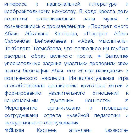
⚜️Әбілхан Қастеев атындағы Қазақстан