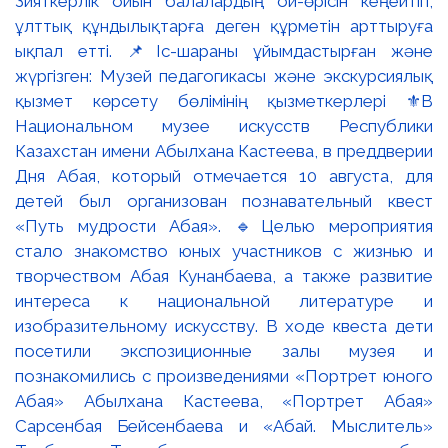
Зияткерлік ойын балалардың ой-өрісін кеңейтіп,
ұлттық құндылықтарға деген құрметін арттыруға
ықпал етті. 📌Іс-шараны ұйымдастырған және
жүргізген: Музей педагогикасы және экскурсиялық
қызмет көрсету бөлімінің қызметкерлері ⚜️В
Национальном музее искусств Республики
Казахстан имени Абылхана Кастеева, в преддверии
Дня Абая, который отмечается 10 августа, для
детей был организован познавательный квест
«Путь мудрости Абая». 🔹Целью мероприятия
стало знакомство юных участников с жизнью и
творчеством Абая Кунанбаева, а также развитие
интереса к национальной литературе и
изобразительному искусству. В ходе квеста дети
посетили экспозиционные залы музея и
познакомились с произведениями «Портрет юного
Абая» Абылхана Кастеева, «Портрет Абая»
Сарсенбая Бейсенбаева и «Абай. Мыслитель»