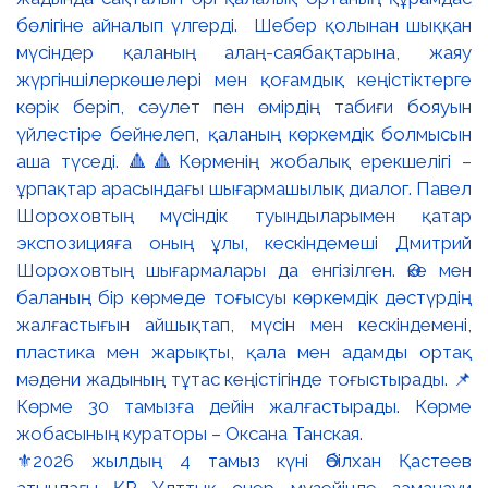
⚜️2026 жылдың 4 тамыз күні Әбілхан Қастеев
атындағы ҚР Ұлттық өнер музейінде заманауи