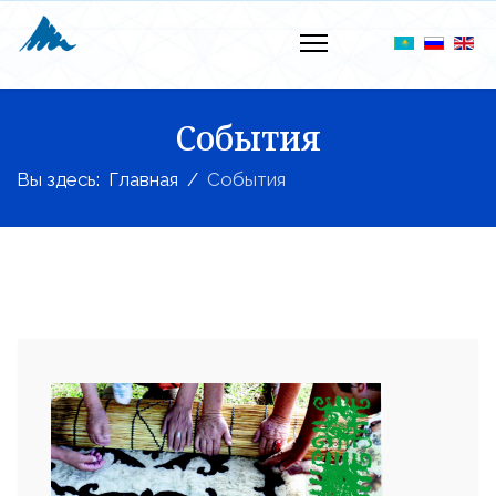
События
Вы здесь:
Главная
События