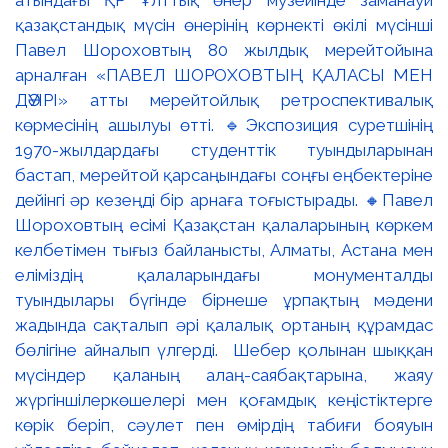
қазақстандық мүсін өнерінің көрнекті өкілі мүсінші
Павел Шороховтың 80 жылдық мерейтойына
арналған «ПАВЕЛ ШОРОХОВТЫҢ ҚАЛАСЫ МЕН
ДӘУІРІ» атты мерейтойлық ретроспективалық
көрмесінің ашылуы өтті. 🔹Экспозиция суретшінің
1970-жылдардағы студенттік туындыларынан
бастап, мерейтой қарсаңындағы соңғы еңбектеріне
дейінгі әр кезеңді бір арнаға тоғыстырады. 🔸Павел
Шороховтың есімі Қазақстан қалаларының көркем
келбетімен тығыз байланысты, Алматы, Астана мен
еліміздің қалаларындағы монументалды
туындылары бүгінде бірнеше ұрпақтың мәдени
жадында сақталып әрі қалалық ортаның құрамдас
бөлігіне айналып үлгерді. Шебер қолынан шыққан
мүсіндер қаланың алаң-саябақтарына, жаяу
жүргіншілеркөшелері мен қоғамдық кеңістіктерге
көрік беріп, сәулет пен өмірдің табиғи бояуын