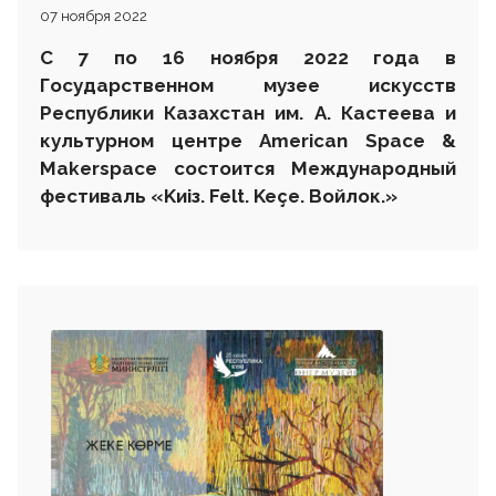
07 ноября 2022
С 7 по 1
6
ноября 2022 года в
Государственном музее искусств
Республики Казахстан им. А. Кастеева и
культурном центре
American
Space
&
Makerspace
состоится
Международный
фестиваль
«
K
и
i
з.
Felt
.
Ke
ç
e
.
Войлок.»