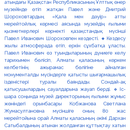
атындағы Қазақстан Республикасының Ұлттық өнер
музейінде өтіп жатқан Павел және Дмитрий
Шороховтардың «Қала мен дәуір» атты
мерейтойлық көрмесі аясында музейдің ғылыми
қызметкерлері көрнекті қазақстандық мүсінші
Павел Иванович Шороховпен кездесті. 🔸Кездесу
жылы атмосферада өтіп, еркін сұхбатқа ұласты.
Павел Иванович өз туындыларының дүниеге келу
тарихымен бөлісіп, Алматы қаласының көркем
келбетінің ажырамас бөлігіне айналған
монументалды мүсіндерге қатысты шығармашылық
ізденістері туралы баяндады. Сондай-ақ
қатысушылардың сауалдарына жауап берді. 🔹Іс-
шара соңында музей директорының ғылыми жұмыс
жөніндегі орынбасары Кобжанова Светлана
Жумасултановна мүсіншіге оның 80 жас
мерейтойына орай Алматы қаласының әкімі Дархан
Сатыбалдының атынан жолданған құттықтау хатын