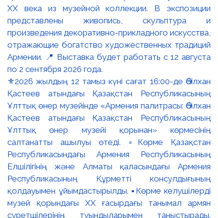
⚜️2026 жылдың 12 тамыз күні сағат 16:00-де Әбілхан
Қастеев атындағы Қазақстан Республикасының
Ұлттық өнер музейінде «Армения палитрасы: Әбілхан
Қастеев атындағы Қазақстан Республикасының
Ұлттық өнер музейі қорынан» көрмесінің
салтанатты ашылуы өтеді. ▫️Көрме Қазақстан
Республикасындағы Армения Республикасының
Елшілігінің және Алматы қаласындағы Армения
Республикасының Құрметті консулдығының
қолдауымен ұйымдастырылды. ▪️Көрме келушілерді
музей қорындағы ХХ ғасырдағы танымал армян
суретшілерінің туындыларымен таныстырады.