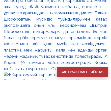
үйлестіре бейнелеп, қаланың көркемдік болмысын
аша түседі. 🔺🔺Көрменің жобалық ерекшелігі –
ұрпақтар арасындағы шығармашылық диалог. Павел
Шороховтың мүсіндік туындыларымен қатар
экспозицияға оның ұлы, кескіндемеші Дмитрий
Шороховтың шығармалары да енгізілген. Әке мен
баланың бір көрмеде тоғысуы көркемдік дәстүрдің
жалғастығын айшықтап, мүсін мен кескіндемені,
пластика мен жарықты, қала мен адамды ортақ
мәдени жадының тұтас кеңістігінде тоғыстырады. 📌
Көрме 30 тамызға дейін жалғастырады. Көрме
жобасының кураторы – Оксана Танская.
ВИРТУАЛЬНАЯ ПРИЁМНАЯ