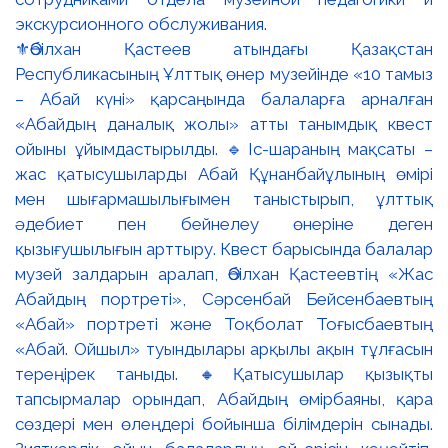
⚜️Әбілхан Қастеев атындағы Қазақстан
Республикасының Ұлттық өнер музейінде «10 тамыз
– Абай күні» қарсаңында балаларға арналған
«Абайдың даналық жолы» атты танымдық квест
ойыны ұйымдастырылды. 🔹Іс-шараның мақсаты –
жас қатысушыларды Абай Құнанбайұлының өмірі
мен шығармашылығымен таныстырып, ұлттық
әдебиет пен бейнелеу өнеріне деген
қызығушылығын арттыру. Квест барысында балалар
музей залдарын аралап, Әбілхан Қастеевтің «Жас
Абайдың портреті», Сәрсенбай Бейсенбаевтың
«Абай» портреті және Тоқболат Тоғысбаевтың
«Абай. Ойшыл» туындылары арқылы ақын тұлғасын
тереңірек таныды. 🔸Қатысушылар қызықты
тапсырмалар орындап, Абайдың өмірбаяны, қара
сөздері мен өлеңдері бойынша білімдерін сынады.