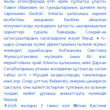
⚜️2026 жылдың 7 тамыз күні Әбілхан Қастеев