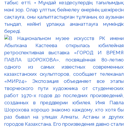
табыс етті. ▫️Мұндай кездесулердің тағылымдық
мәні зор. Олар ұлттық бейнелеу өнерінің шежіресін
сақтауға, оны қалыптастырған тұлғаның өз аузынан
тыңдап, кейінгі ұрпаққа аманаттауға мүмкіндік
береді.