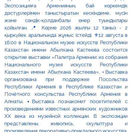
Экспозицияға Арменияның бай көркемдік
дәстүрлерімен таныстыратын кескіндеме, мүсін
және сәндік-қолданбалы өнер туындылары
қойылған. 📍 Көрме 2026 жылғы 12 тамыз - 2
қыркүйек аралығында жұмыс істейді. ⚜️12 августа в
16:00 в Национальном музее искусств Республики
Казахстан имени Абылхана Кастеева состоится
открытие выставки «Палитра Армении: из собрания
Национального музея искусств Республики
Казахстан имени Абылхана Кастеева». ▫️Выставка
организована при поддержке Посольства
Республики Армения в Республике Казахстан и
Почётного консульства Республики Армения в
Алматы. ▪️Выставка познакомит посетителей с
произведениями известных армянских художников
XX века из музейной коллекции. В экспозиции
представлены живопись, скульптура и
произведения декоративно-прикладного искусства,