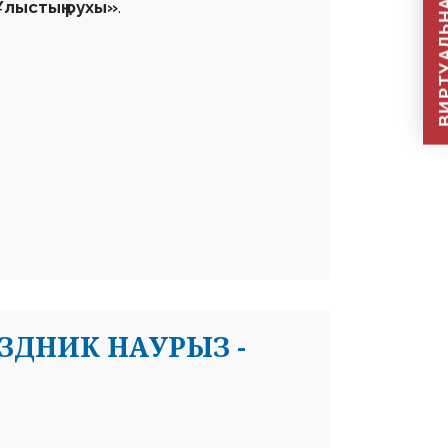
ВИРТУАЛЬНАЯ П
лыстың рухы»
.
ЗДНИК НАУРЫЗ -