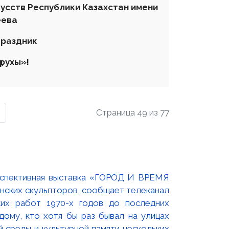
усств Республики Казахстан имени
еева
праздник
 рухы»
!
Страница 49 из 77