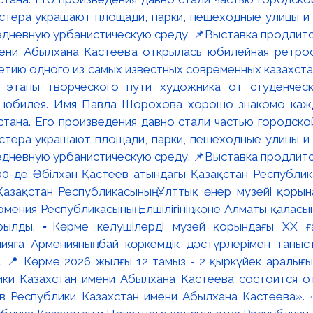
мени Абылхана Кастеева открылась юбилейная ретр
ю одного из самых известных современных казахста
 этапы творческого пути художника от студенческ
и юбилея. Имя Павла Шорохова хорошо знакомо кажд
стана. Его произведения давно стали частью городско
астера украшают площади, парки, пешеходные улицы и
едневную урбанистическую среду. 📌Выставка продлится