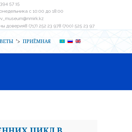
 394 57 15
онедельника с 10:00 до 18:00
ev_museum@nmirk.kz
 доверияㅤ8 (717) 252 23 97ㅤㅤ8 (700) 525 23 97
ВЕТЫ
ПРИЁМНАЯ
">
ЕННИХ ЦИКЛ В