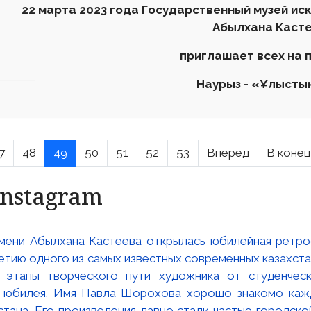
22
марта
2023 года Государственный музей иск
Аб
ы
лхана Каст
приглашает всех на 
Наурыз
-
«
Ұлыстың
7
48
49
50
51
52
53
Вперед
В конец
Instagram