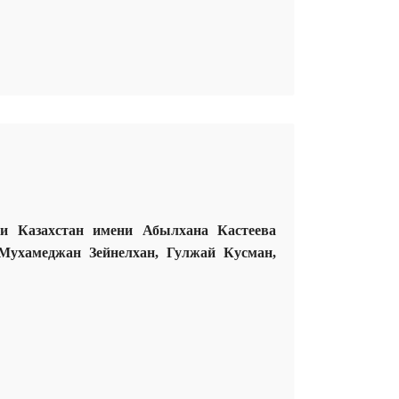
ки Казахстан
им
ени
Абылхана Кастеева
Мухамеджан Зейнелхан, Гулжай Кусман,