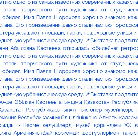
мени Абылхана Кастеева открылась юбилейная ретр
ю одного из самых известных современных казахста
 этапы творческого пути художника от студенческ
и юбилея. Имя Павла Шорохова хорошо знакомо кажд
стана. Его произведения давно стали частью городско
астера украшают площади, парки, пешеходные улицы и
едневную урбанистическую среду. 📌Выставка продлится