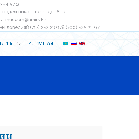
 394 57 15
онедельника с 10:00 до 18:00
ev_museum@nmirk.kz
 доверияㅤ8 (717) 252 23 97ㅤㅤ8 (700) 525 23 97
ВЕТЫ
ПРИЁМНАЯ
">
ЦИИ