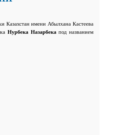
ки Казахстан имени Абылхана Кастеева
ика
Н
у
рбека Назарбека
под названием