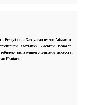
сств Республики Казахстан имени Абылхана
спективной выставки «Исатай Исабаев:
юбилею заслуженного деятеля искусств,
ая Исабаева.