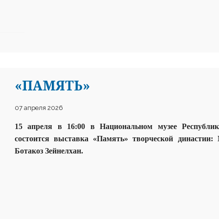
«ПАМЯТЬ»
07 апреля 2026
15 апреля в 16
:
00 в Н
ациональном музее
Р
еспубли
состоится выставка «Память» творческой
династии:
Ботакоз Зейнелхан
.