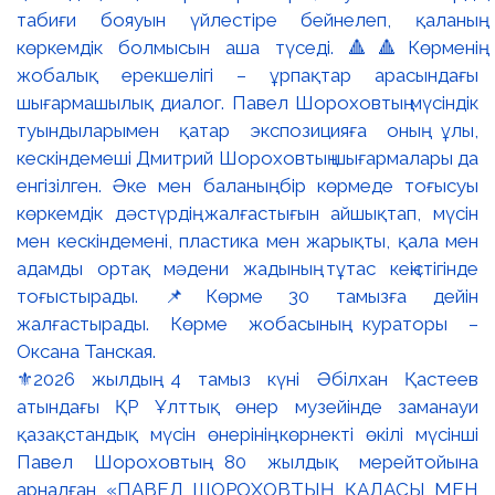
⚜️2026 жылдың 4 тамыз күні Әбілхан Қастеев
атындағы ҚР Ұлттық өнер музейінде заманауи
қазақстандық мүсін өнерінің көрнекті өкілі мүсінші
Павел Шороховтың 80 жылдық мерейтойына
арналған «ПАВЕЛ ШОРОХОВТЫҢ ҚАЛАСЫ МЕН