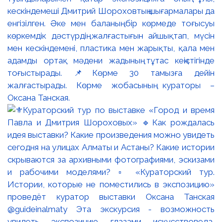
кескіндемеші Дмитрий Шороховтың шығармалары да
енгізілген. Әке мен баланың бір көрмеде тоғысуы
көркемдік дәстүрдің жалғастығын айшықтап, мүсін
мен кескіндемені, пластика мен жарықты, қала мен
адамды ортақ мәдени жадының тұтас кеңістігінде
тоғыстырады. 📌Көрме 30 тамызға дейін
жалғастырады. Көрме жобасының кураторы –
Оксана Танская.