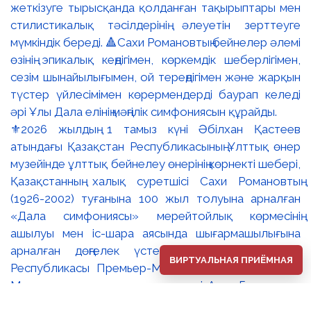
⚜️2026 жылдың 1 тамыз күні Әбілхан Қастеев
атындағы Қазақстан Республикасының Ұлттық өнер
музейінде ұлттық бейнелеу өнерінің көрнекті шебері,
Қазақстанның халық суретшісі Сахи Романовтың
(1926-2002) туғанына 100 жыл толуына арналған
«Дала симфониясы» мерейтойлық көрмесінің
ашылуы мен іс-шара аясында шығармашылығына
арналған дөңгелек үстел өтті. 🔹Қазақстан
ВИРТУАЛЬНАЯ ПРИЁМНАЯ
Республикасы Премьер-Министрінің орынбасары –
Мәдениет және ақпарат министрі Аида Ғалымқызы
Балаева Сахи Романовтың туғанына 100 жыл