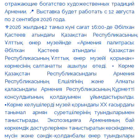
⚜️2026 жылдың 12 тамыз күні сағат 16:00-де Әбілхан
Қастеев атындағы Қазақстан Республикасының
Ұлттық өнер музейінде «Армения палитрасы:
Әбілхан Қастеев атындағы Қазақстан
Республикасының Ұлттық өнер музейі қорынан»
көрмесінің салтанатты ашылуы өтеді. ▫️Көрме
Қазақстан Республикасындағы Армения
Республикасының Елшілігінің және Алматы
қаласындағы Армения Республикасының Құрметті
консулдығының қолдауымен ұйымдастырылды.
▪️Көрме келушілерді музей қорындағы ХХ ғасырдағы
танымал армян суретшілерінің туындыларымен
таныстырады. Экспозицияға Арменияның бай
көркемдік дәстүрлерімен таныстыратын кескіндеме,
мүсін және сәндік-қолданбалы өнер туындылары