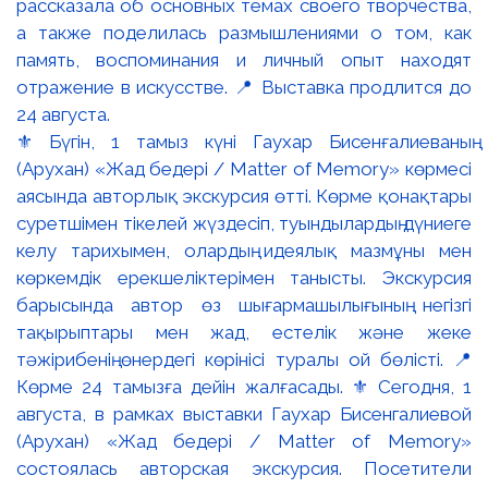
⚜️ Бүгін, 1 тамыз күні Гаухар Бисенғалиеваның
(Арухан) «Жад бедері / Matter of Memory» көрмесі
аясында авторлық экскурсия өтті. Көрме қонақтары
суретшімен тікелей жүздесіп, туындылардың дүниеге
келу тарихымен, олардың идеялық мазмұны мен
көркемдік ерекшеліктерімен танысты. Экскурсия
барысында автор өз шығармашылығының негізгі
тақырыптары мен жад, естелік және жеке
тәжірибенің өнердегі көрінісі туралы ой бөлісті. 📍
Көрме 24 тамызға дейін жалғасады. ⚜️ Сегодня, 1
августа, в рамках выставки Гаухар Бисенгалиевой
(Арухан) «Жад бедері / Matter of Memory»
состоялась авторская экскурсия. Посетители