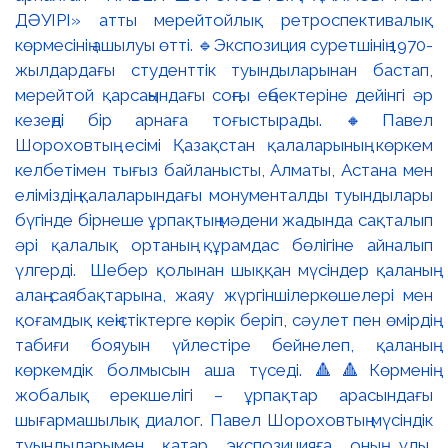
ДӘУІРІ» атты мерейтойлық ретроспективалық
көрмесінің ашылуы өтті. 🔹Экспозиция суретшінің 1970-
жылдардағы студенттік туындыларынан бастап,
мерейтой қарсаңындағы соңғы еңбектеріне дейінгі әр
кезеңді бір арнаға тоғыстырады. 🔸Павел
Шороховтың есімі Қазақстан қалаларының көркем
келбетімен тығыз байланысты, Алматы, Астана мен
еліміздің қалаларындағы монументалды туындылары
бүгінде бірнеше ұрпақтың мәдени жадында сақталып
әрі қалалық ортаның құрамдас бөлігіне айналып
үлгерді. Шебер қолынан шыққан мүсіндер қаланың
алаң-саябақтарына, жаяу жүргіншілеркөшелері мен
қоғамдық кеңістіктерге көрік беріп, сәулет пен өмірдің
табиғи бояуын үйлестіре бейнелеп, қаланың
көркемдік болмысын аша түседі. 🔺🔺Көрменің
жобалық ерекшелігі – ұрпақтар арасындағы
шығармашылық диалог. Павел Шороховтың мүсіндік
туындыларымен қатар экспозицияға оның ұлы,