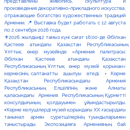
⚜️2026 жылдың 12 тамыз күні сағат 16:00-де Әбілхан
Қастеев атындағы Қазақстан Республикасының
Ұлттық өнер музейінде «Армения палитрасы:
Әбілхан Қастеев атындағы Қазақстан
Республикасының Ұлттық өнер музейі қорынан»
көрмесінің салтанатты ашылуы өтеді. ▫️Көрме
Қазақстан Республикасындағы Армения
Республикасының Елшілігінің және Алматы
қаласындағы Армения Республикасының Құрметті
консулдығының қолдауымен ұйымдастырылды.
▪️Көрме келушілерді музей қорындағы ХХ ғасырдағы
танымал армян суретшілерінің туындыларымен
таныстырады. Экспозицияға Арменияның бай