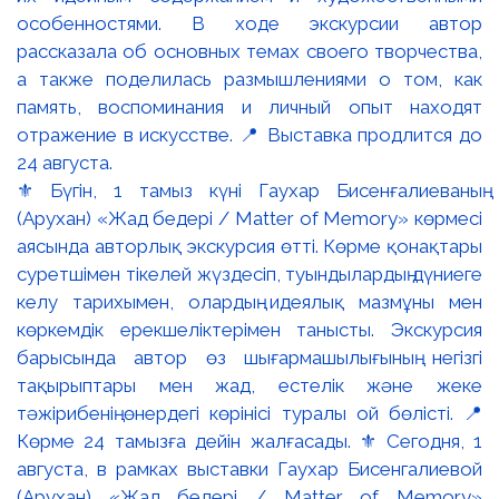
⚜️ Бүгін, 1 тамыз күні Гаухар Бисенғалиеваның
(Арухан) «Жад бедері / Matter of Memory» көрмесі
аясында авторлық экскурсия өтті. Көрме қонақтары
суретшімен тікелей жүздесіп, туындылардың дүниеге
келу тарихымен, олардың идеялық мазмұны мен
көркемдік ерекшеліктерімен танысты. Экскурсия
барысында автор өз шығармашылығының негізгі
тақырыптары мен жад, естелік және жеке
тәжірибенің өнердегі көрінісі туралы ой бөлісті. 📍
Көрме 24 тамызға дейін жалғасады. ⚜️ Сегодня, 1
августа, в рамках выставки Гаухар Бисенгалиевой
(Арухан) «Жад бедері / Matter of Memory»