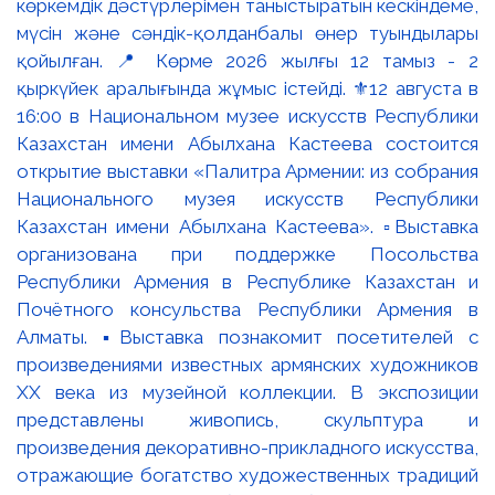
көркемдік дәстүрлерімен таныстыратын кескіндеме,
мүсін және сәндік-қолданбалы өнер туындылары
қойылған. 📍 Көрме 2026 жылғы 12 тамыз - 2
қыркүйек аралығында жұмыс істейді. ⚜️12 августа в
16:00 в Национальном музее искусств Республики
Казахстан имени Абылхана Кастеева состоится
открытие выставки «Палитра Армении: из собрания
Национального музея искусств Республики
Казахстан имени Абылхана Кастеева». ▫️Выставка
организована при поддержке Посольства
Республики Армения в Республике Казахстан и
Почётного консульства Республики Армения в
Алматы. ▪️Выставка познакомит посетителей с
произведениями известных армянских художников
XX века из музейной коллекции. В экспозиции
представлены живопись, скульптура и
произведения декоративно-прикладного искусства,
отражающие богатство художественных традиций