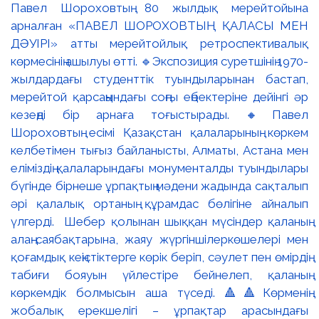
Павел Шороховтың 80 жылдық мерейтойына
арналған «ПАВЕЛ ШОРОХОВТЫҢ ҚАЛАСЫ МЕН
ДӘУІРІ» атты мерейтойлық ретроспективалық
көрмесінің ашылуы өтті. 🔹Экспозиция суретшінің 1970-
жылдардағы студенттік туындыларынан бастап,
мерейтой қарсаңындағы соңғы еңбектеріне дейінгі әр
кезеңді бір арнаға тоғыстырады. 🔸Павел
Шороховтың есімі Қазақстан қалаларының көркем
келбетімен тығыз байланысты, Алматы, Астана мен
еліміздің қалаларындағы монументалды туындылары
бүгінде бірнеше ұрпақтың мәдени жадында сақталып
әрі қалалық ортаның құрамдас бөлігіне айналып
үлгерді. Шебер қолынан шыққан мүсіндер қаланың
алаң-саябақтарына, жаяу жүргіншілеркөшелері мен
қоғамдық кеңістіктерге көрік беріп, сәулет пен өмірдің
табиғи бояуын үйлестіре бейнелеп, қаланың
көркемдік болмысын аша түседі. 🔺🔺Көрменің
жобалық ерекшелігі – ұрпақтар арасындағы