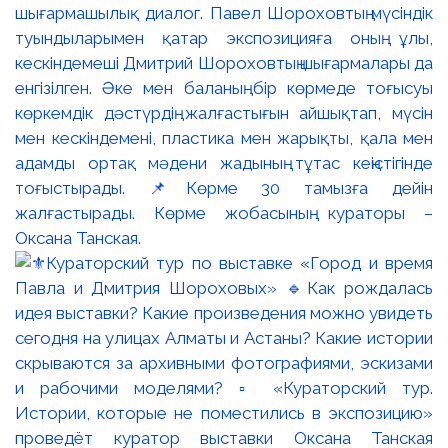
шығармашылық диалог. Павел Шороховтың мүсіндік
туындыларымен қатар экспозицияға оның ұлы,
кескіндемеші Дмитрий Шороховтың шығармалары да
енгізілген. Әке мен баланың бір көрмеде тоғысуы
көркемдік дәстүрдің жалғастығын айшықтап, мүсін
мен кескіндемені, пластика мен жарықты, қала мен
адамды ортақ мәдени жадының тұтас кеңістігінде
тоғыстырады. 📌Көрме 30 тамызға дейін
жалғастырады. Көрме жобасының кураторы –
Оксана Танская.