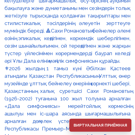
⚜️2026 жылдың 1 тамыз күні Әбілхан Қастеев
атындағы Қазақстан Республикасының Ұлттық өнер
музейінде ұлттық бейнелеу өнерінің көрнекті шебері,
Қазақстанның халық суретшісі Сахи Романовтың
(1926-2002) туғанына 100 жыл толуына арналған
«Дала симфониясы» мерейтойлық көрмесінің
ашылуы мен іс-шара аясында шығармашылығына
арналған дөңгелек үстел өтті. 🔹Қазақстан
ВИРТУАЛЬНАЯ ПРИЁМНАЯ
Республикасы Премьер-Министрінің орынбасары –