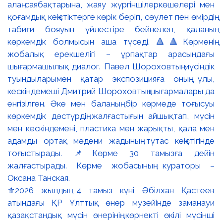
⚜️2026 жылдың 4 тамыз күні Әбілхан Қастеев
атындағы ҚР Ұлттық өнер музейінде заманауи
қазақстандық мүсін өнерінің көрнекті өкілі мүсінші