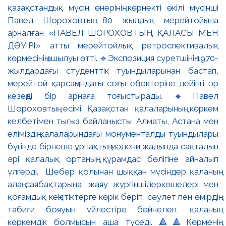
қазақстандық мүсін өнерінің көрнекті өкілі мүсінші
Павел Шороховтың 80 жылдық мерейтойына
арналған «ПАВЕЛ ШОРОХОВТЫҢ ҚАЛАСЫ МЕН
ДӘУІРІ» атты мерейтойлық ретроспективалық
көрмесінің ашылуы өтті. 🔹Экспозиция суретшінің 1970-
жылдардағы студенттік туындыларынан бастап,
мерейтой қарсаңындағы соңғы еңбектеріне дейінгі әр
кезеңді бір арнаға тоғыстырады. 🔸Павел
Шороховтың есімі Қазақстан қалаларының көркем
келбетімен тығыз байланысты, Алматы, Астана мен
еліміздің қалаларындағы монументалды туындылары
бүгінде бірнеше ұрпақтың мәдени жадында сақталып
әрі қалалық ортаның құрамдас бөлігіне айналып
үлгерді. Шебер қолынан шыққан мүсіндер қаланың
алаң-саябақтарына, жаяу жүргіншілеркөшелері мен
қоғамдық кеңістіктерге көрік беріп, сәулет пен өмірдің
табиғи бояуын үйлестіре бейнелеп, қаланың
көркемдік болмысын аша түседі. 🔺🔺Көрменің