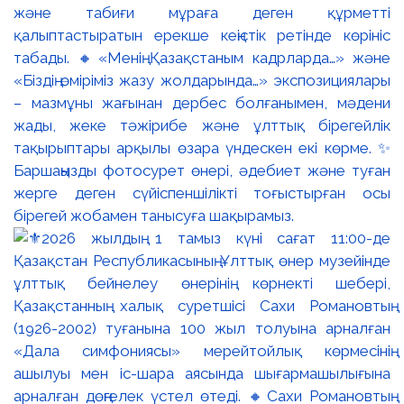
және табиғи мұраға деген құрметті
қалыптастыратын ерекше кеңістік ретінде көрініс
табады. 🔸«Менің Қазақстаным кадрларда…» және
«Біздің өміріміз жазу жолдарында…» экспозициялары
– мазмұны жағынан дербес болғанымен, мәдени
жады, жеке тәжірибе және ұлттық бірегейлік
тақырыптары арқылы өзара үндескен екі көрме. ✨
Баршаңызды фотосурет өнері, әдебиет және туған
жерге деген сүйіспеншілікті тоғыстырған осы
бірегей жобамен танысуға шақырамыз.