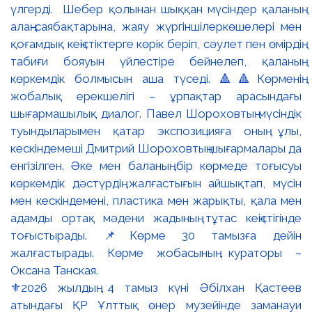
⚜️2026 жылдың 4 тамыз күні Әбілхан Қастеев
атындағы ҚР Ұлттық өнер музейінде заманауи