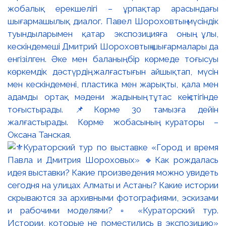
жобалық ерекшелігі – ұрпақтар арасындағы
шығармашылық диалог. Павел Шороховтың мүсіндік
туындыларымен қатар экспозицияға оның ұлы,
кескіндемеші Дмитрий Шороховтың шығармалары да
енгізілген. Әке мен баланың бір көрмеде тоғысуы
көркемдік дәстүрдің жалғастығын айшықтап, мүсін
мен кескіндемені, пластика мен жарықты, қала мен
адамды ортақ мәдени жадының тұтас кеңістігінде
тоғыстырады. 📌Көрме 30 тамызға дейін
жалғастырады. Көрме жобасының кураторы –
Оксана Танская.