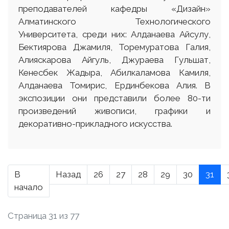
преподавателей кафедры «Дизайн»
Алматинского Технологического
Университета, среди них: Алданаева Айсулу,
Бектиярова Джамиля, Торемуратова Галия,
Алияскарова Айгуль, Джураева Гульшат,
Кенесбек Жадыра, Абилкаламова Камиля,
Алданаева Томирис, Ердинбекова Алия. В
экспозиции они представили более 80-ти
произведений живописи, графики и
декоративно-прикладного искусства.
В
Назад
26
27
28
29
30
31
начало
Страница 31 из 77