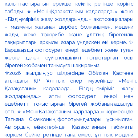
⚜️2026 жылдың 30 шілдесінде Әбілхан Қастеев
атындағы ҚР Ұлттық өнер музейінде «Менің
Қазақстаным кадрларда… Біздің өміріміз жазу
жолдарында…» атты фотосурет өнері мен
әдебиетті тоғыстырған бірегей жобаның ашылуы
өтті. 🔹«Менің Қазақстаным кадрларда…» көрмесінде
Татьяна Скачконың фототуындылары ұсынылған.
Автордың еңбектерінде Қазақстанның табиғаты
көркем бейне ретінде ғана емес, ұлттық мәдени