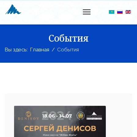
События
Вы здесь:
Главная
События