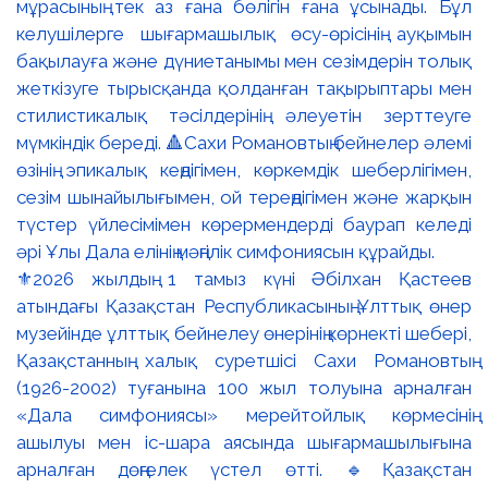
⚜️2026 жылдың 1 тамыз күні Әбілхан Қастеев
атындағы Қазақстан Республикасының Ұлттық өнер
музейінде ұлттық бейнелеу өнерінің көрнекті шебері,
Қазақстанның халық суретшісі Сахи Романовтың
(1926-2002) туғанына 100 жыл толуына арналған
«Дала симфониясы» мерейтойлық көрмесінің
ашылуы мен іс-шара аясында шығармашылығына
арналған дөңгелек үстел өтті. 🔹Қазақстан