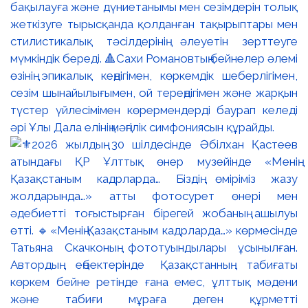
бақылауға және дүниетанымы мен сезімдерін толық
жеткізуге тырысқанда қолданған тақырыптары мен
стилистикалық тәсілдерінің әлеуетін зерттеуге
мүмкіндік береді. 🔺Сахи Романовтың бейнелер әлемі
өзінің эпикалық кеңдігімен, көркемдік шеберлігімен,
сезім шынайылығымен, ой тереңдігімен және жарқын
түстер үйлесімімен көрермендерді баурап келеді
әрі Ұлы Дала елінің мәңгілік симфониясын құрайды.