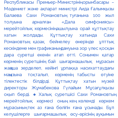
Республикасы Премьер-Министрінің орынбасары –
Мәдениет және ақпарат министрі Аида Ғалымқызы
Балаева Сахи Романовтың туғанына 100 жыл
толуына арналған «Дала симфониясы»
мерейтойлық көрмесінің ашылуына орай құттықтау
хатын жолдады. Құттықтау хатында Сахи
Романовтың қазақ бейнелеу өнерінде ұлттық
кескіндеме мен графиканың дамуына зор үлес қосқан
дара суретші екенін атап өтті. Сонымен қатар
көрменің суретшінің бай шығармашылық мұрасын
жаңаша зерделеп, кейінгі ұрпаққа насихаттаудағы
маңызына тоқталып, көрменің табысты өтуіне
тілектестік білдірді. Құттықтау хатын музей
директоры Жұмабекова Гүлайым Мұсағұлқызы
оқып берді. 🔸Халық суретшісі Сахи Романовтың
мерейтойлық көрмесі оның кең көлемді көркем
мұрасының тек аз ғана бөлігін ғана ұсынады. Бұл
келушілерге шығармашылық өсу-өрісінің ауқымын