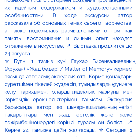
⚜️ Бүгін, 1 тамыз күні Гаухар Бисенғалиеваның
(Арухан) «Жад бедері / Matter of Memory» көрмесі
аясында авторлық экскурсия өтті. Көрме қонақтары
суретшімен тікелей жүздесіп, туындылардың дүниеге
келу тарихымен, олардың идеялық мазмұны мен
көркемдік ерекшеліктерімен танысты. Экскурсия
барысында автор өз шығармашылығының негізгі
тақырыптары мен жад, естелік және жеке
тәжірибенің өнердегі көрінісі туралы ой бөлісті. 📍
Көрме 24 тамызға дейін жалғасады. ⚜️ Сегодня, 1