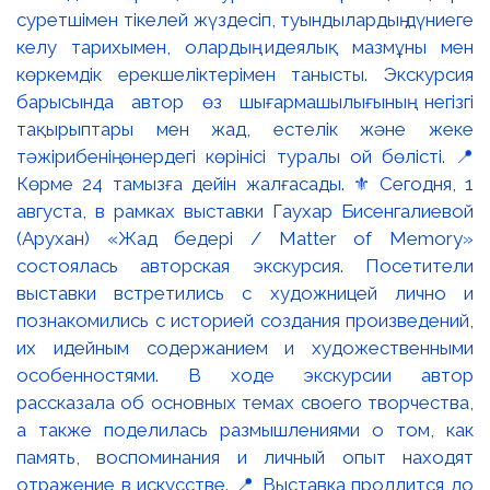
суретшімен тікелей жүздесіп, туындылардың дүниеге
келу тарихымен, олардың идеялық мазмұны мен
көркемдік ерекшеліктерімен танысты. Экскурсия
барысында автор өз шығармашылығының негізгі
тақырыптары мен жад, естелік және жеке
тәжірибенің өнердегі көрінісі туралы ой бөлісті. 📍
Көрме 24 тамызға дейін жалғасады. ⚜️ Сегодня, 1
августа, в рамках выставки Гаухар Бисенгалиевой
(Арухан) «Жад бедері / Matter of Memory»
состоялась авторская экскурсия. Посетители
выставки встретились с художницей лично и
познакомились с историей создания произведений,
их идейным содержанием и художественными
особенностями. В ходе экскурсии автор
рассказала об основных темах своего творчества,
а также поделилась размышлениями о том, как
память, воспоминания и личный опыт находят
отражение в искусстве. 📍 Выставка продлится до