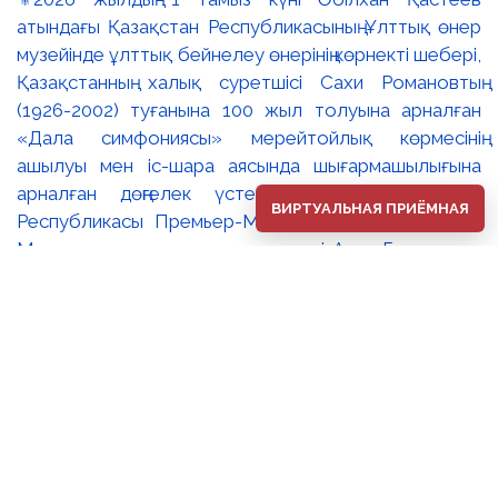
атындағы Қазақстан Республикасының Ұлттық өнер
музейінде ұлттық бейнелеу өнерінің көрнекті шебері,
Қазақстанның халық суретшісі Сахи Романовтың
(1926-2002) туғанына 100 жыл толуына арналған
«Дала симфониясы» мерейтойлық көрмесінің
ашылуы мен іс-шара аясында шығармашылығына
арналған дөңгелек үстел өтті. 🔹Қазақстан
ВИРТУАЛЬНАЯ ПРИЁМНАЯ
Республикасы Премьер-Министрінің орынбасары –
Мәдениет және ақпарат министрі Аида Ғалымқызы
Балаева Сахи Романовтың туғанына 100 жыл
толуына арналған «Дала симфониясы»
мерейтойлық көрмесінің ашылуына орай құттықтау
хатын жолдады. Құттықтау хатында Сахи
Романовтың қазақ бейнелеу өнерінде ұлттық
кескіндеме мен графиканың дамуына зор үлес қосқан
дара суретші екенін атап өтті. Сонымен қатар
көрменің суретшінің бай шығармашылық мұрасын