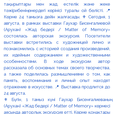
⚜️ Бүгін, 1 тамыз күні Гаухар Бисенғалиеваның
(Арухан) «Жад бедері / Matter of Memory» көрмесі
аясында авторлық экскурсия өтті. Көрме қонақтары