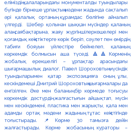
еліміздің қалаларындағы монументалды туындылары
бүгінде бірнеше ұрпақтың мәдени жадында сақталып
әрі қалалық ортаның құрамдас бөлігіне айналып
үлгерді. Шебер қолынан шыққан мүсіндер қаланың
алаң-саябақтарына, жаяу жүргіншілеркөшелері мен
қоғамдық кеңістіктерге көрік беріп, сәулет пен өмірдің
табиғи бояуын үйлестіре бейнелеп, қаланың
көркемдік болмысын аша түседі. 🔺🔺Көрменің
жобалық ерекшелігі – ұрпақтар арасындағы
шығармашылық диалог. Павел Шороховтың мүсіндік
туындыларымен қатар экспозицияға оның ұлы,
кескіндемеші Дмитрий Шороховтың шығармалары да
енгізілген. Әке мен баланың бір көрмеде тоғысуы
көркемдік дәстүрдің жалғастығын айшықтап, мүсін
мен кескіндемені, пластика мен жарықты, қала мен
адамды ортақ мәдени жадының тұтас кеңістігінде
тоғыстырады. 📌Көрме 30 тамызға дейін
жалғастырады. Көрме жобасының кураторы –