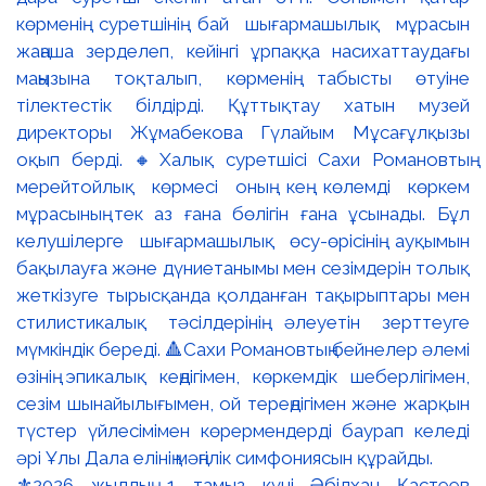
⚜️2026 жылдың 1 тамыз күні Әбілхан Қастеев