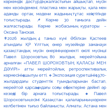
⚜️2026 жылдың 4 тамыз күні Әбілхан Қастеев
атындағы ҚР Ұлттық өнер музейінде заманауи
қазақстандық мүсін өнерінің көрнекті өкілі мүсінші
Павел Шороховтың 80 жылдық мерейтойына
арналған «ПАВЕЛ ШОРОХОВТЫҢ ҚАЛАСЫ МЕН
ДӘУІРІ» атты мерейтойлық ретроспективалық
көрмесінің ашылуы өтті. 🔹Экспозиция суретшінің 1970-
жылдардағы студенттік туындыларынан бастап,
мерейтой қарсаңындағы соңғы еңбектеріне дейінгі әр
кезеңді бір арнаға тоғыстырады. 🔸Павел
Шороховтың есімі Қазақстан қалаларының көркем
келбетімен тығыз байланысты, Алматы, Астана мен