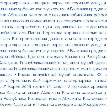
мени Абылхана Кастеева открылась юбилейная ретр
ю одного из самых известных современных казахста
 этапы творческого пути художника от студенческ
и юбилея. Имя Павла Шорохова хорошо знакомо кажд
стана. Его произведения давно стали частью городско
астера украшают площади, парки, пешеходные улицы и
едневную урбанистическую среду. 📌Выставка продлится