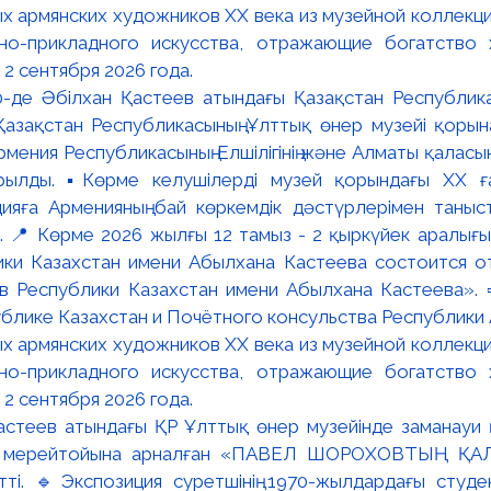
:00-де Әбілхан Қастеев атындағы Қазақстан Республик
азақстан Республикасының Ұлттық өнер музейі қорына
мения Республикасының Елшілігінің және Алматы қалас
ылды. ▪️Көрме келушілерді музей қорындағы ХХ ға
яға Арменияның бай көркемдік дәстүрлерімен таныст
📍 Көрме 2026 жылғы 12 тамыз - 2 қыркүйек аралығында
ки Казахстан имени Абылхана Кастеева состоится о
в Республики Казахстан имени Абылхана Кастеева». 
блике Казахстан и Почётного консульства Республики А
х армянских художников XX века из музейной коллекци
вно-прикладного искусства, отражающие богатство 
 2 сентября 2026 года.