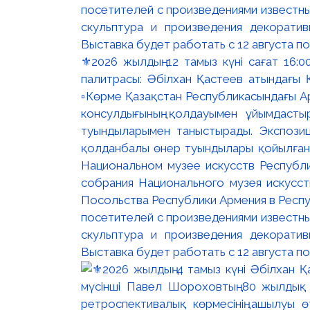
⚜️2026 жылдың 12 тамыз күні сағат 16
палитрасы: Әбілхан Қастеев атындағы Қ
▫️Көрме Қазақстан Республикасындағы Ар
консулдығының қолдауымен ұйымдастыр
туындыларымен таныстырады. Экспозици
қолданбалы өнер туындылары қойылған. 
Национальном музее искусств Республи
собрания Национального музея искусст
Посольства Республики Армения в Респу
посетителей с произведениями известны
скульптура и произведения декорати
Выставка будет работать с 12 августа по