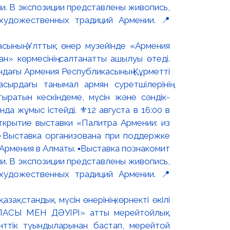
асының Ұлттық өнер музейінде «Армения
н» көрмесінің салтанатты ашылуы өтеді.
ындағы Армения Республикасының Құрметті
сырдағы танымал армян суретшілерінің
ыратын кескіндеме, мүсін және сәндік-
 жұмыс істейді. ⚜️12 августа в 16:00 в
ткрытие выставки «Палитра Армении: из
▫️Выставка организована при поддержке
рмения в Алматы. ▪️Выставка познакомит
и. В экспозиции представлены живопись,
художественных традиций Армении. 📍