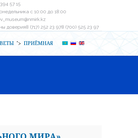
 394 57 15
онедельника с 10:00 до 18:00
ev_museum@nmirk.kz
 доверияㅤ8 (717) 252 23 97ㅤㅤ8 (700) 525 23 97
ВЕТЫ
ПРИЁМНАЯ
">
ЬНОГО МИРА»