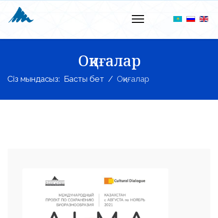
Оқиғалар
Сіз мындасыз:
Басты бет
Оқиғалар