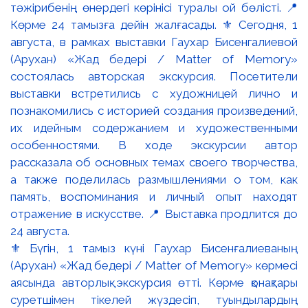
⚜️ Бүгін, 1 тамыз күні Гаухар Бисенғалиеваның
(Арухан) «Жад бедері / Matter of Memory» көрмесі
аясында авторлық экскурсия өтті. Көрме қонақтары
суретшімен тікелей жүздесіп, туындылардың