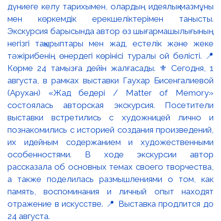
дүниеге келу тарихымен, олардың идеялық мазмұны
мен көркемдік ерекшеліктерімен танысты.
Экскурсия барысында автор өз шығармашылығының
негізгі тақырыптары мен жад, естелік және жеке
тәжірибенің өнердегі көрінісі туралы ой бөлісті. 📍
Көрме 24 тамызға дейін жалғасады. ⚜️ Сегодня, 1
августа, в рамках выставки Гаухар Бисенгалиевой
(Арухан) «Жад бедері / Matter of Memory»
состоялась авторская экскурсия. Посетители
выставки встретились с художницей лично и
познакомились с историей создания произведений,
их идейным содержанием и художественными
особенностями. В ходе экскурсии автор
рассказала об основных темах своего творчества,
а также поделилась размышлениями о том, как
память, воспоминания и личный опыт находят
отражение в искусстве. 📍 Выставка продлится до
24 августа.