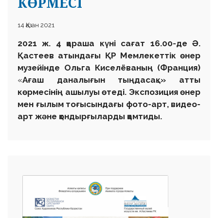
КӨРМЕСІ
14 Қазан 2021
2021 ж. 4 қараша
күні
сағат 16.00-де Ә.
Қастеев атындағы ҚР Мемлекеттік өнер
музейінде
Ольга Кисел
ёваның (Франция)
«
Ағаш даналығын тыңдасақ…
» атты
көрмесінің ашылуы
өтеді. Экспозиция өнер
мен ғылым тоғысындағы фото-арт, видео-
арт және қондырғыларды қамтиды.