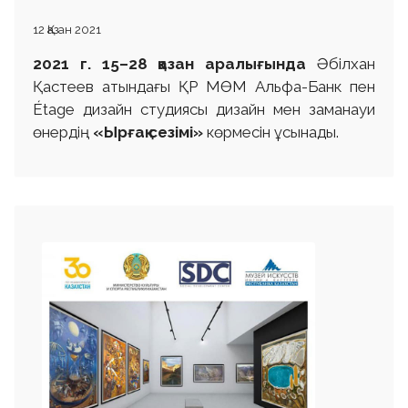
12 Қазан 2021
2021 г.
15–28 қазан аралығында
Әбілхан
Қастеев атындағы ҚР МӨМ Альфа-Банк пен
Étage дизайн студиясы дизайн мен заманауи
өнердің
«Ырғақ сезімі»
көрмесін ұсынады.