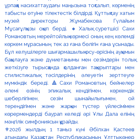
⚜️2026 жылдың 1 тамыз күні Әбілхан Қастеев
атындағы Қазақстан Республикасының Ұлттық өнер