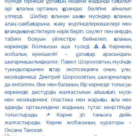
бүгінде бірнеше ұрпақтың мәдени жадында сақталып
әрі қалалық ортаның құрамдас бөлігіне айналып
үлгерді. Шебер қолынан шыққан мүсіндер қаланың
алаң-саябақтарына, жаяу жүргіншілеркөшелері мен
қоғамдық кеңістіктерге көрік беріп, сәулет пен өмірдің
табиғи бояуын үйлестіре бейнелеп, қаланың
көркемдік болмысын аша түседі. 🔺🔺Көрменің
жобалық ерекшелігі – ұрпақтар арасындағы
шығармашылық диалог. Павел Шороховтың мүсіндік
туындыларымен қатар экспозицияға оның ұлы,
кескіндемеші Дмитрий Шороховтың шығармалары
да енгізілген. Әке мен баланың бір көрмеде тоғысуы
көркемдік дәстүрдің жалғастығын айшықтап, мүсін
мен кескіндемені, пластика мен жарықты, қала мен
адамды ортақ мәдени жадының тұтас кеңістігінде
тоғыстырады. 📌Көрме 30 тамызға дейін
жалғастырады. Көрме жобасының кураторы –
Оксана Танская.