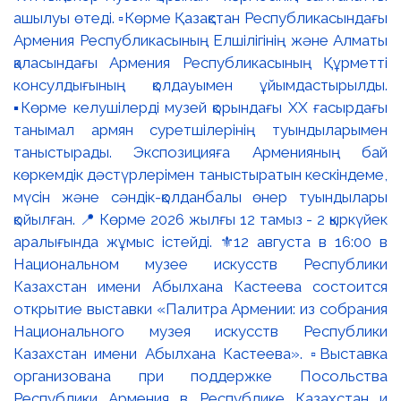
ашылуы өтеді. ▫️Көрме Қазақстан Республикасындағы
Армения Республикасының Елшілігінің және Алматы
қаласындағы Армения Республикасының Құрметті
консулдығының қолдауымен ұйымдастырылды.
▪️Көрме келушілерді музей қорындағы ХХ ғасырдағы
танымал армян суретшілерінің туындыларымен
таныстырады. Экспозицияға Арменияның бай
көркемдік дәстүрлерімен таныстыратын кескіндеме,
мүсін және сәндік-қолданбалы өнер туындылары
қойылған. 📍 Көрме 2026 жылғы 12 тамыз - 2 қыркүйек
аралығында жұмыс істейді. ⚜️12 августа в 16:00 в
Национальном музее искусств Республики
Казахстан имени Абылхана Кастеева состоится
открытие выставки «Палитра Армении: из собрания
Национального музея искусств Республики
Казахстан имени Абылхана Кастеева». ▫️Выставка
организована при поддержке Посольства
Республики Армения в Республике Казахстан и