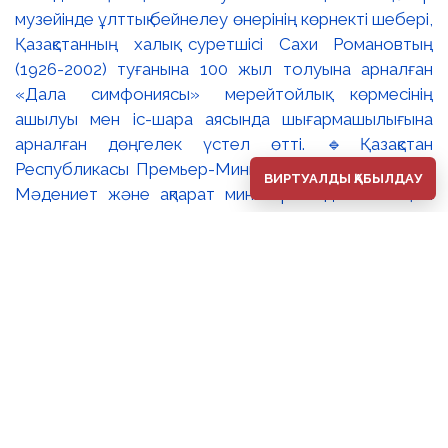
музейінде ұлттық бейнелеу өнерінің көрнекті шебері,
Қазақстанның халық суретшісі Сахи Романовтың
(1926-2002) туғанына 100 жыл толуына арналған
«Дала симфониясы» мерейтойлық көрмесінің
ашылуы мен іс-шара аясында шығармашылығына
арналған дөңгелек үстел өтті. 🔹Қазақстан
Республикасы Премьер-Министрінің орынбасары –
ВИРТУАЛДЫ ҚАБЫЛДАУ
Мәдениет және ақпарат министрі Аида Ғалымқызы
Балаева Сахи Романовтың туғанына 100 жыл
толуына арналған «Дала симфониясы» мерейтойлық
көрмесінің ашылуына орай құттықтау хатын жолдады.
Құттықтау хатында Сахи Романовтың қазақ бейнелеу
өнерінде ұлттық кескіндеме мен графиканың
дамуына зор үлес қосқан дара суретші екенін атап
өтті. Сонымен қатар көрменің суретшінің бай
шығармашылық мұрасын жаңаша зерделеп, кейінгі
ұрпаққа насихаттаудағы маңызына тоқталып, көрменің
табысты өтуіне тілектестік білдірді. Құттықтау хатын