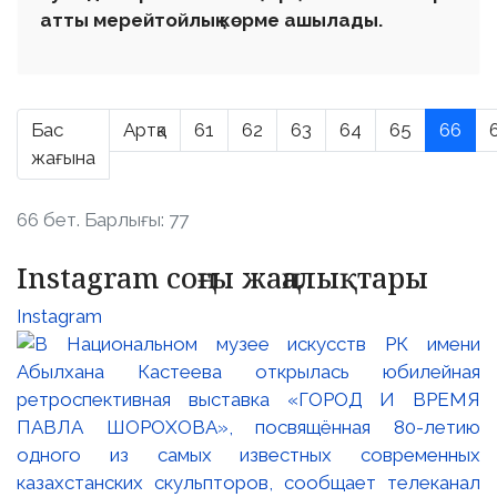
атты мерейтойлық көрме ашылады.
Бас
Артқа
61
62
63
64
65
66
жағына
66 бет. Барлығы: 77
Instagram соңғы жаңалықтары
Instagram