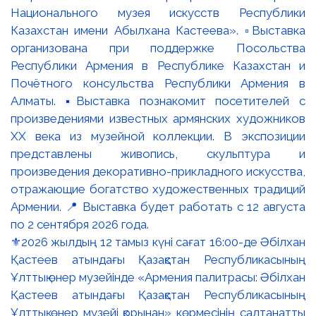
⚜️2026 жылдың 12 тамыз күні сағат 16:00-де Әбілхан
Қастеев атындағы Қазақстан Республикасының
Ұлттық өнер музейінде «Армения палитрасы: Әбілхан
Қастеев атындағы Қазақстан Республикасының
Ұлттық өнер музейі қорынан» көрмесінің салтанатты