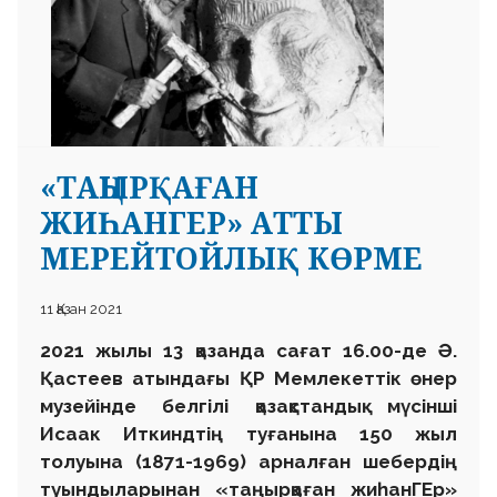
«ТАҢЫРҚАҒАН
ЖИҺАНГЕР» АТТЫ
МЕРЕЙТОЙЛЫҚ КӨРМЕ
11 Қазан 2021
2021 жылы 13 қазанда сағат 16.00-де Ә.
Қастеев атындағы ҚР Мемлекеттік өнер
музейінде белгілі қазақстандық мүсінші
Исаак Иткиндтің туғанына 150 жыл
толуына (1871-1969) арналған шебердің
туындыларынан «таңырқаған жиһанГЕр»