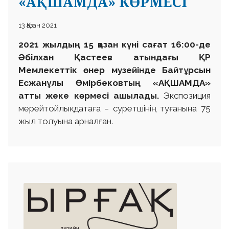
«АҚШАМДА» КӨРМЕСІ
13 Қазан 2021
2021 жылдың 15 қазан күні сағат 16:00-де
Әбілхан Қастеев атындағы ҚР
Мемлекеттік өнер музейінде
Байтұрсын
Есжанұлы Өмірбековтың «АҚШАМДА»
атты жеке көрмесі ашылады.
Экспозиция
мерейтойлық датаға – суретшінің туғанына 75
жыл толуына арналған.