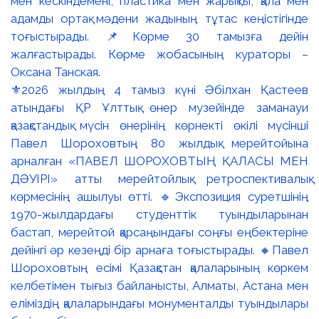
⚜️2026 жылдың 4 тамыз күні Әбілхан Қастеев
атындағы ҚР Ұлттық өнер музейінде заманауи
қазақстандық мүсін өнерінің көрнекті өкілі мүсінші
Павел Шороховтың 80 жылдық мерейтойына
арналған «ПАВЕЛ ШОРОХОВТЫҢ ҚАЛАСЫ МЕН
ДӘУІРІ» атты мерейтойлық ретроспективалық
көрмесінің ашылуы өтті. 🔹Экспозиция суретшінің
1970-жылдардағы студенттік туындыларынан
бастап, мерейтой қарсаңындағы соңғы еңбектеріне
дейінгі әр кезеңді бір арнаға тоғыстырады. 🔸Павел
Шороховтың есімі Қазақстан қалаларының көркем
келбетімен тығыз байланысты, Алматы, Астана мен
еліміздің қалаларындағы монументалды туындылары