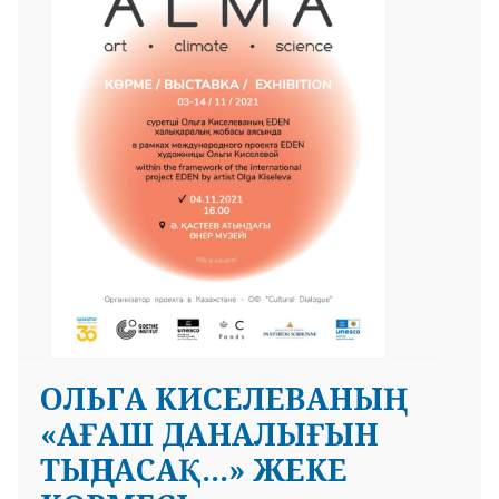
 23 97
ОЛЬГА КИСЕЛЕВАНЫҢ
«АҒАШ ДАНАЛЫҒЫН
ТЫҢДАСАҚ…» ЖЕКЕ