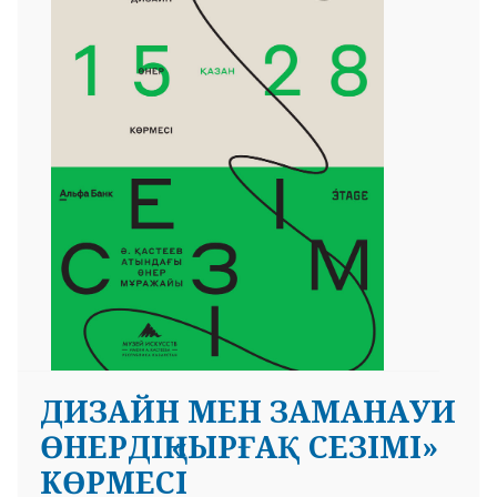
ДИЗАЙН МЕН ЗАМАНАУИ
ӨНЕРДІҢ «ЫРҒАҚ СЕЗІМІ»
КӨРМЕСІ