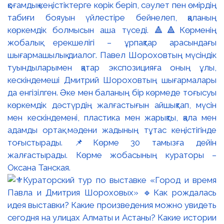
қоғамдық кеңістіктерге көрік беріп, сәулет пен өмірдің
табиғи бояуын үйлестіре бейнелеп, қаланың
көркемдік болмысын аша түседі. 🔺🔺Көрменің
жобалық ерекшелігі – ұрпақтар арасындағы
шығармашылық диалог. Павел Шороховтың мүсіндік
туындыларымен қатар экспозицияға оның ұлы,
кескіндемеші Дмитрий Шороховтың шығармалары
да енгізілген. Әке мен баланың бір көрмеде тоғысуы
көркемдік дәстүрдің жалғастығын айшықтап, мүсін
мен кескіндемені, пластика мен жарықты, қала мен
адамды ортақ мәдени жадының тұтас кеңістігінде
тоғыстырады. 📌Көрме 30 тамызға дейін
жалғастырады. Көрме жобасының кураторы –
Оксана Танская.