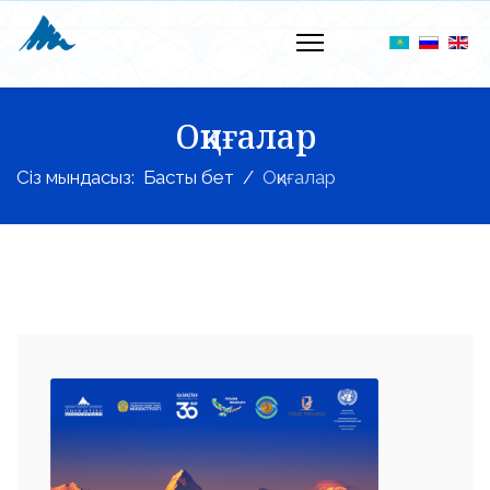
Оқиғалар
Сіз мындасыз:
Басты бет
Оқиғалар