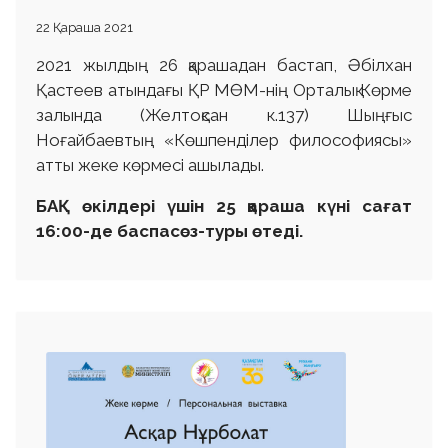
22 Қараша 2021
2021 жылдың 26 қарашадан бастап, Әбілхан
Қастеев атындағы ҚР МӨМ-нің Орталық Көрме
залында (Желтоқсан к.137) Шыңғыс
Ноғайбаевтың «Көшпенділер философиясы»
атты жеке көрмесі ашылады.
БАҚ өкілдері үшін 25 қараша күні сағат
16:00-де баспасөз-туры өтеді.