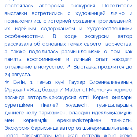
⚜️ Бүгін, 1 тамыз күні Гаухар Бисенғалиеваның
(Арухан) «Жад бедері / Matter of Memory» көрмесі
аясында авторлық экскурсия өтті. Көрме қонақтары
суретшімен тікелей жүздесіп, туындылардың
дүниеге келу тарихымен, олардың идеялық мазмұны
мен көркемдік ерекшеліктерімен танысты.
Экскурсия барысында автор өз шығармашылығының
негізгі тақырыптары мен жад, естелік және жеке