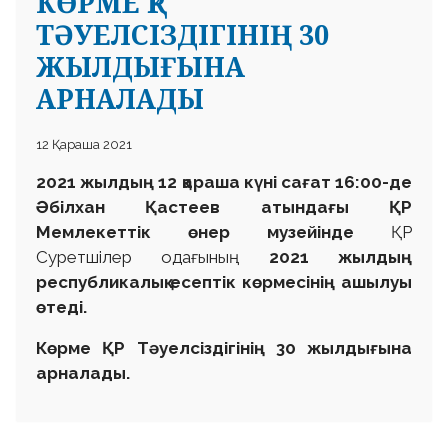
КӨРМЕ ҚР
ТӘУЕЛСІЗДІГІНІҢ 30
ЖЫЛДЫҒЫНА
АРНАЛАДЫ
12 Қараша 2021
2021 жылдың 12 қараша күні сағат 16:00-де
Әбілхан Қастеев атындағы ҚР
Мемлекеттік өнер музейінде
ҚР
Суретшілер одағының
2021 жылдың
республикалық есептік көрмесінің ашылуы
өтеді.
Көрме ҚР Тәуелсіздігінің 30 жылдығына
арналады.