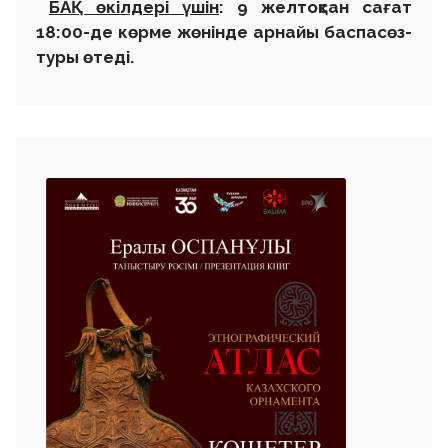
БАҚ өкілдері үшін
:
9 желтоқсан сағат
18:00-де көрме жөнінде арнайы баспасөз-
туры өтеді.