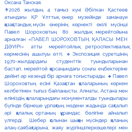
⚜️2026 жылдың 4 тамыз күні Әбілхан Қастеев
атындағы ҚР Ұлттық өнер музейінде заманауи
қазақстандық мүсін өнерінің көрнекті өкілі мүсінші
Павел Шороховтың 80 жылдық мерейтойына
арналған «ПАВЕЛ ШОРОХОВТЫҢ ҚАЛАСЫ МЕН
ДӘУІРІ» атты мерейтойлық ретроспективалық
көрмесінің ашылуы өтті. 🔹Экспозиция суретшінің
1970-жылдардағы студенттік туындыларынан
бастап, мерейтой қарсаңындағы соңғы еңбектеріне
дейінгі әр кезеңді бір арнаға тоғыстырады. 🔸Павел
Шороховтың есімі Қазақстан қалаларының көркем
келбетімен тығыз байланысты, Алматы, Астана мен
еліміздің қалаларындағы монументалды туындылары
бүгінде бірнеше ұрпақтың мәдени жадында сақталып
әрі қалалық ортаның құрамдас бөлігіне айналып
үлгерді. Шебер қолынан шыққан мүсіндер қаланың
алаң-саябақтарына, жаяу жүргіншілеркөшелері мен