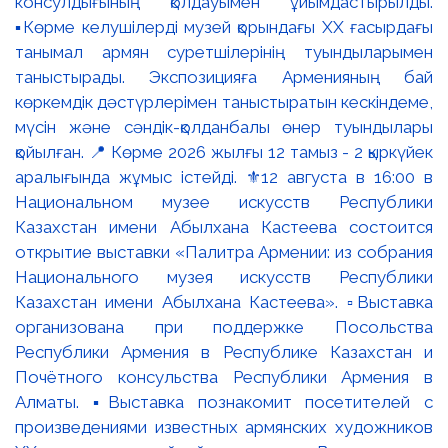
консулдығының қолдауымен ұйымдастырылды.
▪️Көрме келушілерді музей қорындағы ХХ ғасырдағы
танымал армян суретшілерінің туындыларымен
таныстырады. Экспозицияға Арменияның бай
көркемдік дәстүрлерімен таныстыратын кескіндеме,
мүсін және сәндік-қолданбалы өнер туындылары
қойылған. 📍 Көрме 2026 жылғы 12 тамыз - 2 қыркүйек
аралығында жұмыс істейді. ⚜️12 августа в 16:00 в
Национальном музее искусств Республики
Казахстан имени Абылхана Кастеева состоится
открытие выставки «Палитра Армении: из собрания
Национального музея искусств Республики
Казахстан имени Абылхана Кастеева». ▫️Выставка
организована при поддержке Посольства
Республики Армения в Республике Казахстан и
Почётного консульства Республики Армения в
Алматы. ▪️Выставка познакомит посетителей с
произведениями известных армянских художников