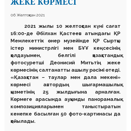
ЖЕКЕ КӨРМЕСІ
06 Желтоқсан 2021
2021 жылы 10 желтоқсан күні сағат
16:00-де Әбілхан Қастеев атындағы ҚР
Мемлекеттік өнер музейінде ҚР Сыртқы
істер министрлігі мен БҰҰ кеңсесінің
қолдауымен, белгілі қазақстандық
фотосуретші Деонисий Митьтің жеке
көрмесінің салтанатты ашылу рәсімі өтеді.
«Қазақстан – таулар мен дала мекені»
көрмесі автордың шығармашылық
қызметінің 25 жылдығына арналған.
Көрмеге арасында ауқымды панорамалық
композицияларымен таныстыратын
кенепке басылған 50 фото-картинасы да
қойылады.