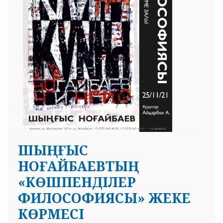
ШЫҢҒЫС
НОҒАЙБАЕВТЫҢ
«КӨШПЕНДІЛЕР
ФИЛОСОФИЯСЫ» ЖЕКЕ
КӨРМЕСІ