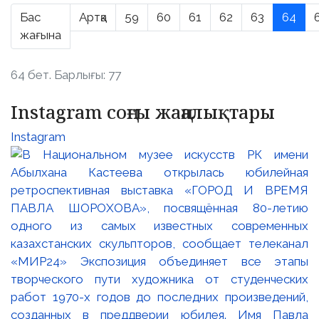
Бас
Артқа
59
60
61
62
63
64
жағына
64 бет. Барлығы: 77
Instagram соңғы жаңалықтары
Instagram