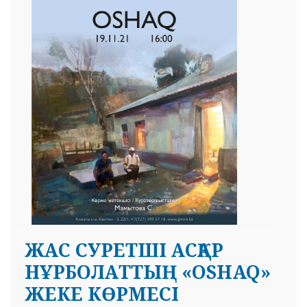
ЖАС СУРЕТШІ АСҚАР
НҰРБОЛАТТЫҢ «OSHAQ»
ЖЕКЕ КӨРМЕСІ