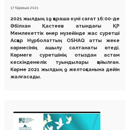
17 Қараша 2021
2021 жылдың 19 қараша күні сағат 16:00-де
Әбілхан Қастеев атындағы ҚР
Мемлекеттік өнер музейінде жас суретші
Асқар Нұрболаттың OSHAQ атты жеке
көрмесінің ашылу салтанаты өтеді.
Көрмеге суретшінің отыздан астам
кескіндемелік туындылары қойылған.
Көрме 2021 жылдың 9 желтоқсанына дейін
жалғасады.