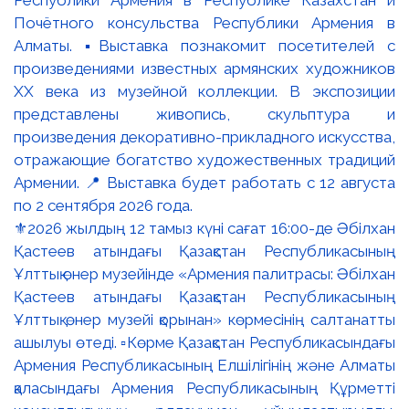
⚜️2026 жылдың 12 тамыз күні сағат 16:00-де Әбілхан
Қастеев атындағы Қазақстан Республикасының
Ұлттық өнер музейінде «Армения палитрасы: Әбілхан
Қастеев атындағы Қазақстан Республикасының
Ұлттық өнер музейі қорынан» көрмесінің салтанатты
ашылуы өтеді. ▫️Көрме Қазақстан Республикасындағы
Армения Республикасының Елшілігінің және Алматы
қаласындағы Армения Республикасының Құрметті