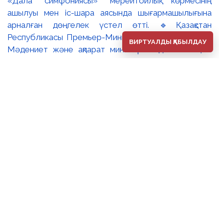
«Дала симфониясы» мерейтойлық көрмесінің
ашылуы мен іс-шара аясында шығармашылығына
арналған дөңгелек үстел өтті. 🔹Қазақстан
Республикасы Премьер-Министрінің орынбасары –
ВИРТУАЛДЫ ҚАБЫЛДАУ
Мәдениет және ақпарат министрі Аида Ғалымқызы
Балаева Сахи Романовтың туғанына 100 жыл
толуына арналған «Дала симфониясы» мерейтойлық
көрмесінің ашылуына орай құттықтау хатын жолдады.
Құттықтау хатында Сахи Романовтың қазақ бейнелеу
өнерінде ұлттық кескіндеме мен графиканың
дамуына зор үлес қосқан дара суретші екенін атап
өтті. Сонымен қатар көрменің суретшінің бай
шығармашылық мұрасын жаңаша зерделеп, кейінгі
ұрпаққа насихаттаудағы маңызына тоқталып, көрменің
табысты өтуіне тілектестік білдірді. Құттықтау хатын
музей директоры Жұмабекова Гүлайым
Мұсағұлқызы оқып берді. 🔸Халық суретшісі Сахи
Романовтың мерейтойлық көрмесі оның кең көлемді