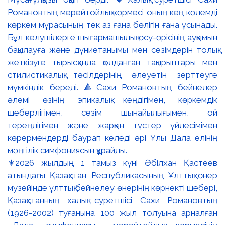
⚜️2026 жылдың 1 тамыз күні Әбілхан Қастеев
атындағы Қазақстан Республикасының Ұлттық өнер
музейінде ұлттық бейнелеу өнерінің көрнекті шебері,
Қазақстанның халық суретшісі Сахи Романовтың
(1926-2002) туғанына 100 жыл толуына арналған