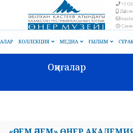
+7 (7
Дүйсен
kast
Сенім 
ҒАЛАР
КОЛЛЕКЦИЯ
МЕДИА
ҒЫЛЫМ
СҰРА
Оқиғалар
«ӘСЕМ ӘЛЕМ» ӨНЕР АКАДЕМ