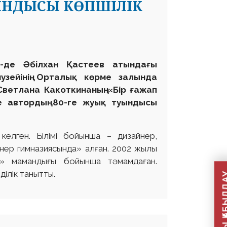
ЫНДЫСЫ КӨПШІЛІК
0-де Әбілхан Қастеев атындағы
узейінің Орталық көрме залында
Светлана Какоткинаның «Бір ғажап
де автордың 80-ге жуық туындысы
келген. Білімі бойынша – дизайнер,
 өнер гимназиясында» алған. 2002 жылы
н» мамандығы бойынша тәмамдаған.
ілік танытты.