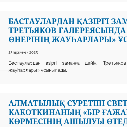
БАСТАУЛАРДАН ҚАЗІРГІ ЗА
ТРЕТЬЯКОВ ГАЛЕРЕЯСЫНДА
ӨНЕРІНІҢ ЖАУҺАРЛАРЫ» 
23 Қыркүйек 2025
Бастаулардан қазіргі заманға дейін. Третьяко
жауһарлары» ұсынылады.
АЛМАТЫЛЫҚ СУРЕТШІ СВЕ
КАКОТКИНАНЫҢ «БІР ҒАЖА
КӨРМЕСІНІҢ АШЫЛУЫ ӨТЕД