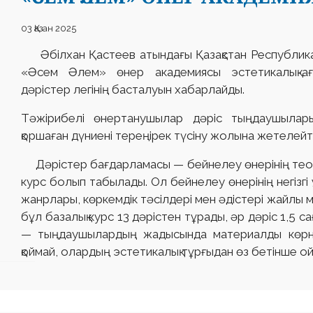
03 Қазан 2025
Әбілхан Қастеев атындағы Қазақстан Республикасын
«Әсем Әлем» өнер академиясы эстетикалық-ағ
дәрістер легінің басталуын хабарлайды.
Тәжірибелі өнертанушылар дәріс тыңдаушылары
қоршаған дүниені тереңірек түсіну жолына жетелейтін
Дәрістер бағдарламасы — бейнелеу өнерінің теори
курс болып табылады. Ол бейнелеу өнерінің негізгі
жанрлары, көркемдік тәсілдері мен әдістері жайлы ма
бұл базалық курс 13 дәрістен тұрады, әр дәріс 1,5 с
— тыңдаушылардың жадысында материалды көрнекі
қоймай, олардың эстетикалық тұрғыдан өз бетінше ойл