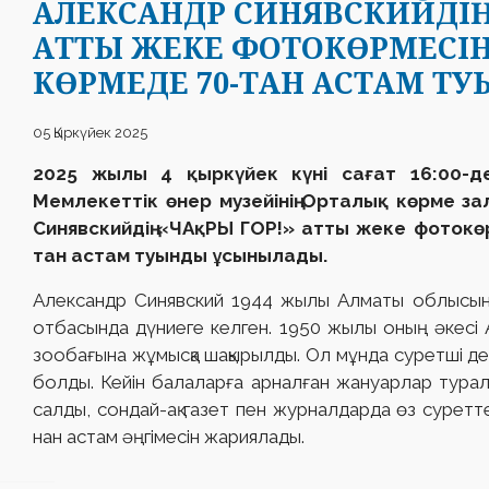
АЛЕКСАНДР СИНЯВСКИЙДІҢ
АТТЫ ЖЕКЕ ФОТОКӨРМЕСІН
КӨРМЕДЕ 70-ТАН АСТАМ Т
05 Қыркүйек 2025
2025 жылы 4 қыркүйек күні сағат 16:00-д
Мемлекеттік өнер музейінің Орталық көрме з
Синявскийдің «ЧАқРЫ ГОР!» атты жеке фотокөр
тан астам туынды ұсынылады.
Александр Синявский 1944 жылы Алматы облысыны
отбасында дүниеге келген. 1950 жылы оның әкесі
зообағына жұмысқа шақырылды. Ол мұнда суретші де
болды. Кейін балаларға арналған жануарлар турал
салды, сондай-ақ газет пен журналдарда өз суретт
нан астам әңгімесін жариялады.