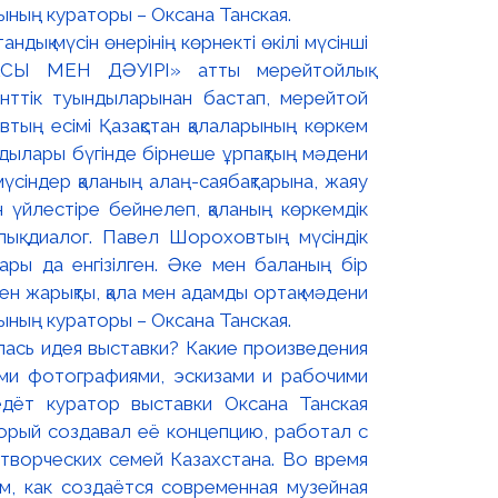
дық мүсін өнерінің көрнекті өкілі мүсінші
СЫ МЕН ДӘУІРІ» атты мерейтойлық
енттік туындыларынан бастап, мерейтой
тың есімі Қазақстан қалаларының көркем
дылары бүгінде бірнеше ұрпақтың мәдени
мүсіндер қаланың алаң-саябақтарына, жаяу
н үйлестіре бейнелеп, қаланың көркемдік
лық диалог. Павел Шороховтың мүсіндік
ры да енгізілген. Әке мен баланың бір
ен жарықты, қала мен адамды ортақ мәдени
ының кураторы – Оксана Танская.