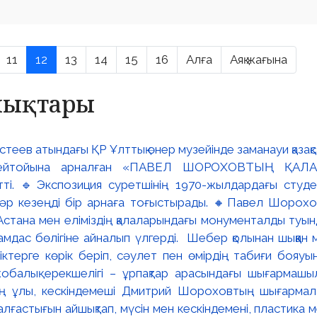
11
12
13
14
15
16
Алға
Аяқ жағына
алықтары