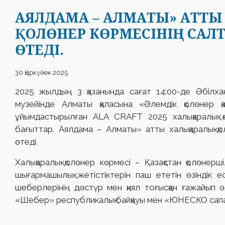
АЯЛДАМА – АЛМАТЫ» АТТ
ҚОЛӨНЕР КӨРМЕСІНІҢ СА
ӨТЕДІ.
30 Қыркүйек 2025
2025 жылдың 3 қазанында сағат 14:00-де Әбілх
музейінде Алматы қаласына «Әлемдік қолөнер қ
ұйымдастырылған ALA CRAFT 2025 халықаралық қ
бағыттар. Аялдама – Алматы» атты халықаралық қ
өтеді.
Халықаралық қолөнер көрмесі – Қазақстан қолөнер
шығармашылық жетістіктерін паш ететін өзіндік е
шеберлерінің дәстүр мен қиял тоғысқан ғажайып әл
«Шебер» республикалық байқауы мен «ЮНЕСКО сапа 