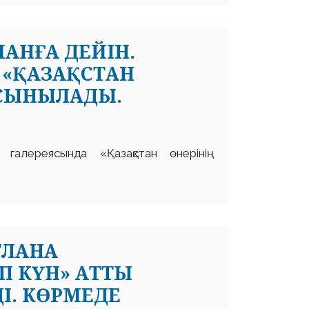
МАНҒА ДЕЙІН.
 «ҚАЗАҚСТАН
ҰСЫНЫЛАДЫ.
в галереясында «Қазақстан өнерінің
ТЛАНА
П КҮН» АТТЫ
І. КӨРМЕДЕ