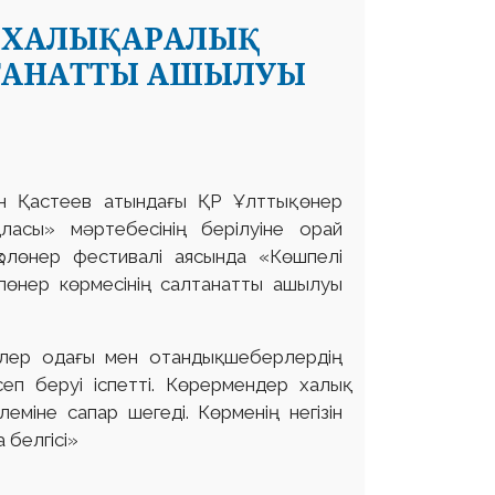
Ы ХАЛЫҚАРАЛЫҚ
ЛТАНАТТЫ АШЫЛУЫ
ан Қастеев атындағы ҚР Ұлттық өнер
аласы» мәртебесінің берілуіне орай
олөнер фестивалі аясында «Көшпелі
олөнер көрмесінің салтанатты ашылуы
шілер одағы мен отандық шеберлердің
сеп беруі іспетті. Көрермендер халық
еміне сапар шегеді. Көрменің негізін
белгісі»