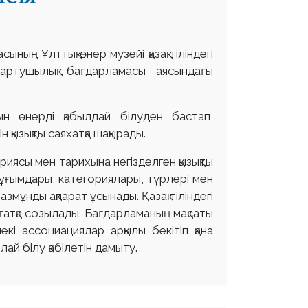
ың Ұлттық өнер музейі қазақ тіліндегі
артушылық бағдарламасы аясындағы
н өнерді қабылдай білуден бастап,
 қызықты саяхатқа шақырады.
ясы мен тарихына негізделген қызықты
 ұғымдары, категориялары, түрлері мен
змұнды ақпарат ұсынады. Қазақ тіліндегі
ағатқа созылады. Бағдарламаның мақсаты
 ассоциациялар арқылы бекітіп қана
ай білу қабілетін дамыту.