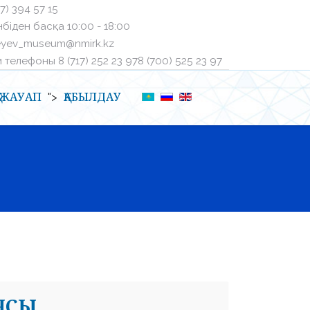
27) 394 57 15
біден басқа ㅤ10:00 - 18:00
eyev_museum@nmirk.kz
телефоныㅤ 8 (717) 252 23 97ㅤ8 (700) 525 23 97
Қ-ЖАУАП
ҚАБЫЛДАУ
">
ИЯСЫ