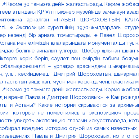
ев атындағы ҚР Ұлттық өнер музейінде заманауи қазақстан
ейтойына арналған «ПАВЕЛ ШОРОХОВТЫҢ ҚАЛА
тті. 🔹Экспозиция суретшінің 1970-жылдардағы студ
і әр кезеңді бір арнаға тоғыстырады. 🔸Павел Шорохов
Астана мен еліміздің қалаларындағы монументалды туын
рамдас бөлігіне айналып үлгерді. Шебер қолынан шыққан 
тіктерге көрік беріп, сәулет пен өмірдің табиғи бояуы
балық ерекшелігі – ұрпақтар арасындағы шығармашы
ң ұлы, кескіндемеші Дмитрий Шороховтың шығармала
ғастығын айшықтап, мүсін мен кескіндемені, пластика м
. 📌Көрме 30 тамызға дейін жалғастырады. Көрме жобас