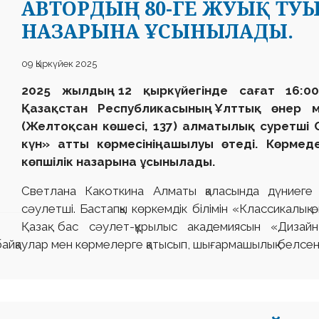
АВТОРДЫҢ 80-ГЕ ЖУЫҚ ТУ
НАЗАРЫНА ҰСЫНЫЛАДЫ.
09 Қыркүйек 2025
2025 жылдың 12 қыркүйегінде сағат 16:0
Қазақстан Республикасының Ұлттық өнер м
(Желтоқсан көшесі, 137) алматылық суретші 
күн» атты көрмесінің ашылуы өтеді. Көрме
көпшілік назарына ұсынылады.
Светлана Какоткина Алматы қаласында дүниеге 
сәулетші. Бастапқы көркемдік білімін «Классикалық
Қазақ бас сәулет-құрылыс академиясын «Дизай
айқаулар мен көрмелерге қатысып, шығармашылық белсенд