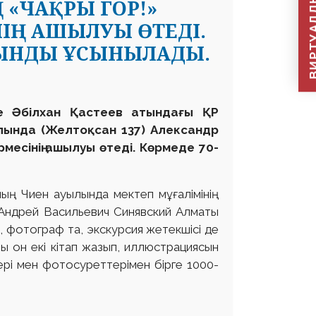
ВИРТУАЛДЫ Қ
 «ЧАҚРЫ ГОР!»
ІҢ АШЫЛУЫ ӨТЕДІ.
УЫНДЫ ҰСЫНЫЛАДЫ.
е Әбілхан Қастеев атындағы ҚР
алында (Желтоқсан 137) Александр
месінің ашылуы өтеді.
Көрмеде 70-
ң Чиен ауылында мектеп мұғалімінің
 Андрей Васильевич Синявский Алматы
, фотограф та, экскурсия жетекшісі де
ы он екі кітап жазып, иллюстрациясын
ері мен фотосуреттерімен бірге 1000-