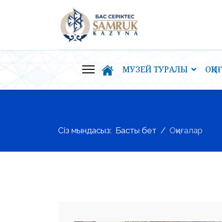
МУЗЕЙ ТУРАЛЫ
ОҚИ
Сіз мындасыз:
Басты бет
Оқиғалар