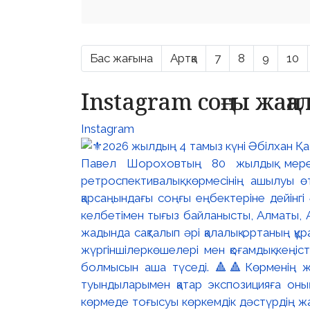
Бас жағына
Артқа
7
8
9
10
Instagram соңғы жаң
Instagram