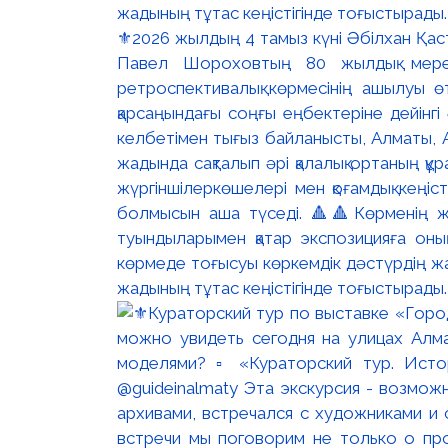
⚜️2026 жылдың 4 тамыз күні Әбілхан Қасте
Павел Шороховтың 80 жылдық мер
ретроспективалық көрмесінің ашылуы ө
қарсаңындағы соңғы еңбектеріне дейінг
келбетімен тығыз байланысты, Алматы, 
жадында сақталып әрі қалалық ортаның құ
жүргіншілеркөшелері мен қоғамдық кеңіс
болмысын аша түседі. 🔺🔺Көрменің жо
туындыларымен қатар экспозицияға оны
көрмеде тоғысуы көркемдік дәстүрдің жал
жадының тұтас кеңістігінде тоғыстырады