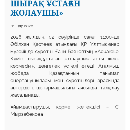
ШЫРАҚ ҰСТАҒАН
ЖОЛАУШЫ»
01 Сәуір 2026
2026 жылдың 02 сәуірінде сағат 11:00-де
Әбілхан Қастеев атындағы ҚР Ұлттық өнер
музейінде суретші Ғани Баяновтың «Aquarelle.
Күміс шырақ ұстаған жолаушы» атты жеке
көрмесінің дөңгелек үстелі өтеді. Аталмыш
жобада Қазақстанның танымал
өнертанушылары мен суретшілері арасында
автордың шығармашылығы аясында талқылау
жасалынады.
Ұйымдастырушы, көрме жетекшісі – С.
Мырзабекова