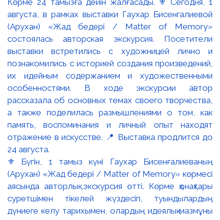
⚜️ Бүгін, 1 тамыз күні Гаухар Бисенғалиеваның
(Арухан) «Жад бедері / Matter of Memory» көрмесі
аясында авторлық экскурсия өтті. Көрме қонақтары
суретшімен тікелей жүздесіп, туындылардың
дүниеге келу тарихымен, олардың идеялық мазмұны