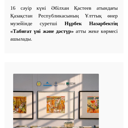
16 сәуір күні Әбілхан Қастеев атындағы
Қазақстан Республикасының Ұлттық өнер
музейінде суретші
Нұрбек Назарбектің
«Табиғат үні және дәстүр»
атты жеке көрмесі
ашылады.