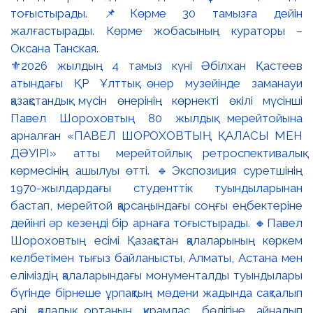
⚜️2026 жылдың 4 тамыз күні Әбілхан Қастеев
атындағы ҚР Ұлттық өнер музейінде заманауи
қазақстандық мүсін өнерінің көрнекті өкілі мүсінші
Павел Шороховтың 80 жылдық мерейтойына
арналған «ПАВЕЛ ШОРОХОВТЫҢ ҚАЛАСЫ МЕН
ДӘУІРІ» атты мерейтойлық ретроспективалық
көрмесінің ашылуы өтті. 🔹Экспозиция суретшінің
1970-жылдардағы студенттік туындыларынан
бастап, мерейтой қарсаңындағы соңғы еңбектеріне
дейінгі әр кезеңді бір арнаға тоғыстырады. 🔸Павел
Шороховтың есімі Қазақстан қалаларының көркем
келбетімен тығыз байланысты, Алматы, Астана мен
еліміздің қалаларындағы монументалды туындылары
бүгінде бірнеше ұрпақтың мәдени жадында сақталып
әрі қалалық ортаның құрамдас бөлігіне айналып