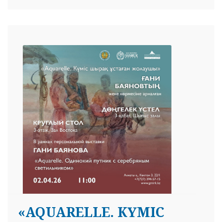
«AQUARELLE. КҮМІС