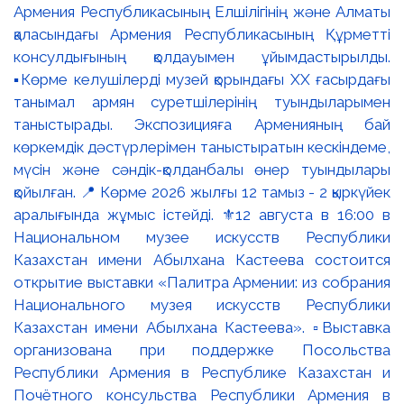
Армения Республикасының Елшілігінің және Алматы
қаласындағы Армения Республикасының Құрметті
консулдығының қолдауымен ұйымдастырылды.
▪️Көрме келушілерді музей қорындағы ХХ ғасырдағы
танымал армян суретшілерінің туындыларымен
таныстырады. Экспозицияға Арменияның бай
көркемдік дәстүрлерімен таныстыратын кескіндеме,
мүсін және сәндік-қолданбалы өнер туындылары
қойылған. 📍 Көрме 2026 жылғы 12 тамыз - 2 қыркүйек
аралығында жұмыс істейді. ⚜️12 августа в 16:00 в
Национальном музее искусств Республики
Казахстан имени Абылхана Кастеева состоится
открытие выставки «Палитра Армении: из собрания
Национального музея искусств Республики
Казахстан имени Абылхана Кастеева». ▫️Выставка
организована при поддержке Посольства
Республики Армения в Республике Казахстан и
Почётного консульства Республики Армения в