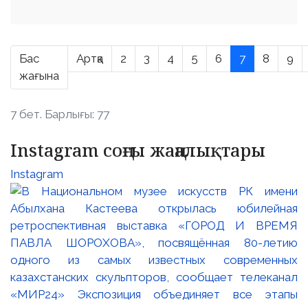
Бас
Артқа
2
3
4
5
6
7
8
9
жағына
7 бет. Барлығы: 77
Instagram соңғы жаңалықтары
Instagram