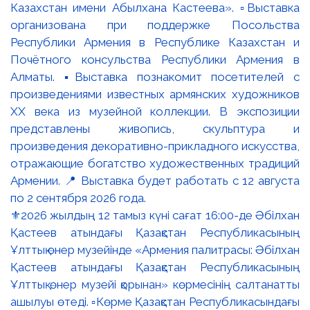
⚜️2026 жылдың 12 тамыз күні сағат 16:00-де Әбілхан
Қастеев атындағы Қазақстан Республикасының
Ұлттық өнер музейінде «Армения палитрасы: Әбілхан
Қастеев атындағы Қазақстан Республикасының
Ұлттық өнер музейі қорынан» көрмесінің салтанатты
ашылуы өтеді. ▫️Көрме Қазақстан Республикасындағы