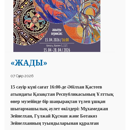
«ЖАДЫ»
07 Сәуір 2026
15 сәуір күні сағат 16:00-де Әбілхан Қастеев
атындағы Қазақстан Республикасының Ұлттық
өнер музейінде бір шаңырақтан түлеп ұшқан
шығармашылық әулет өкілдері: Мұхамеджан
Зейнелхан, Гүлжай Құсман және Ботакөз
Зейнелханның туындыларынан құралған