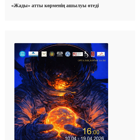
«Жады» атты көрменің ашылуы өтеді