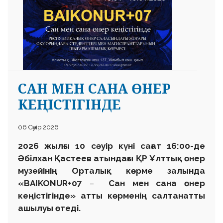
САН МЕН САНА ӨНЕР
КЕҢІСТІГІНДЕ
06 Сәуір 2026
2026 жылғы 10 сәуір күні сағат 16:00-де
Әбілхан Қастеев атындағы ҚР Ұлттық өнер
музейінің Орталық көрме залында
«BAIKONUR+07
–
Сан мен сана өнер
кеңістігінде»
атты көрменің салтанатты
ашылуы өтеді.