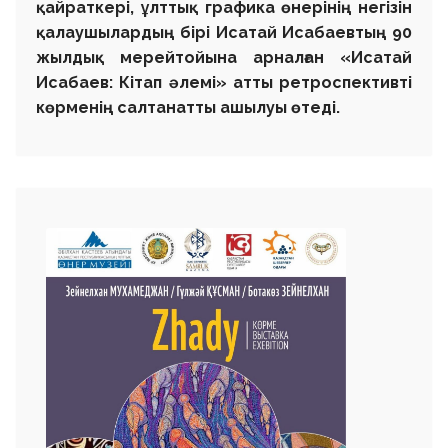
қайраткері, ұлттық графика өнерінің негізін
қалаушылардың бірі Исатай Исабаевтың 90
жылдық мерейтойына арналған «Исатай
Исабаев: Кітап әлемі» атты ретроспективті
көрменің салтанатты ашылуы өтеді.