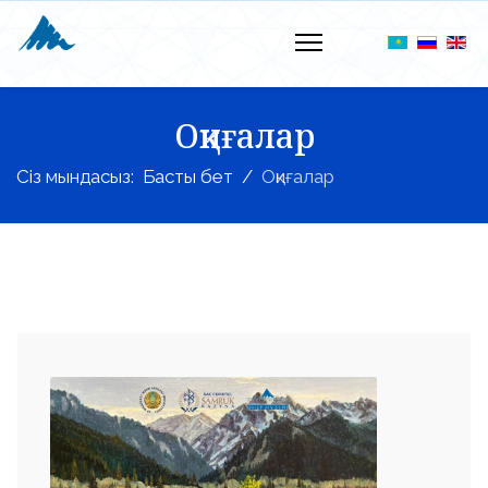
Оқиғалар
Сіз мындасыз:
Басты бет
Оқиғалар