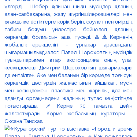
үлгерді. Шебер қолынан шыққан мүсіндер қаланың
алаң-саябақтарына, жаяу жүргіншілеркөшелері мен
қоғамдық кеңістіктерге көрік беріп, сәулет пен өмірдің
табиғи бояуын үйлестіре бейнелеп, қаланың
көркемдік болмысын аша түседі. 🔺🔺Көрменің
жобалық ерекшелігі – ұрпақтар арасындағы
шығармашылық диалог. Павел Шороховтың мүсіндік
туындыларымен қатар экспозицияға оның ұлы,
кескіндемеші Дмитрий Шороховтың шығармалары
да енгізілген. Әке мен баланың бір көрмеде тоғысуы
көркемдік дәстүрдің жалғастығын айшықтап, мүсін
мен кескіндемені, пластика мен жарықты, қала мен
адамды ортақ мәдени жадының тұтас кеңістігінде
тоғыстырады. 📌Көрме 30 тамызға дейін
жалғастырады. Көрме жобасының кураторы –
Оксана Танская.