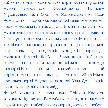
⚜️2026 жылдың 1 тамыз күні Әбілхан Қастеев
атындағы Қазақстан Республикасының Ұлттық өнер
музейінде ұлттық бейнелеу өнерінің көрнекті шебері,