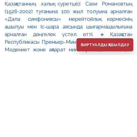
Қазақстанның халық суретшісі Сахи Романовтың
(1926-2002) туғанына 100 жыл толуына арналған
«Дала симфониясы» мерейтойлық көрмесінің
ашылуы мен іс-шара аясында шығармашылығына
арналған дөңгелек үстел өтті. 🔹Қазақстан
Республикасы Премьер-Министрінің орынбасары –
ВИРТУАЛДЫ ҚАБЫЛДАУ
Мәдениет және ақпарат министрі Аида Ғалымқызы
Балаева Сахи Романовтың туғанына 100 жыл
толуына арналған «Дала симфониясы» мерейтойлық
көрмесінің ашылуына орай құттықтау хатын жолдады.
Құттықтау хатында Сахи Романовтың қазақ бейнелеу
өнерінде ұлттық кескіндеме мен графиканың
дамуына зор үлес қосқан дара суретші екенін атап
өтті. Сонымен қатар көрменің суретшінің бай
шығармашылық мұрасын жаңаша зерделеп, кейінгі
ұрпаққа насихаттаудағы маңызына тоқталып, көрменің
табысты өтуіне тілектестік білдірді. Құттықтау хатын
музей директоры Жұмабекова Гүлайым