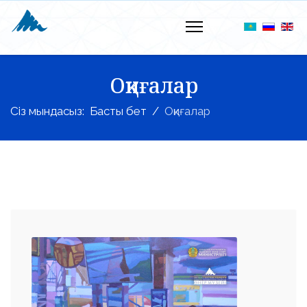
Оқиғалар
Сіз мындасыз:
Басты бет
Оқиғалар