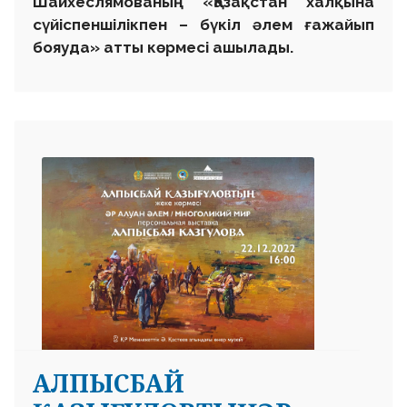
Шайхеслямованың «Қазақстан халқына
сүйіспеншілікпен – бүкіл әлем ғажайып
бояуда» атты көрмесі ашылады.
АЛПЫСБАЙ