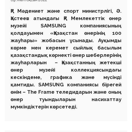
ҚР Мәдениет және спорт министрлігі, Ә.
Қастеев атындағы ҚР Мемлекеттік өнер
музейі SAMSUNG компаниясының
қолдауымен
«
Қазақстан өнерінің 100
жауһары
»
жобасын ұсынады. Ауқымды
көрме мен керемет сыйлық басылым
қазақстандық көрнекті өнер шеберлерінің
жауһарларын – Қазақстанның жетекші
өнер музейі коллекциясындағы
кескіндеме, графика және мүсінді
қамтиды. SAMSUNG компаниясы бірегей
өнім – The Frame теледидарын және оның
өнер туындыларын насихаттау
мүмкіндіктерін көрсетеді.