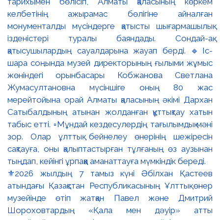
⚜️2026 жылдың 7 тамыз күні Әбілхан Қастеев
атындағы Қазақстан Республикасының Ұлттық өнер
музейінде өтіп жатқан Павел және Дмитрий
Шороховтардың «Қала мен дәуір» атты