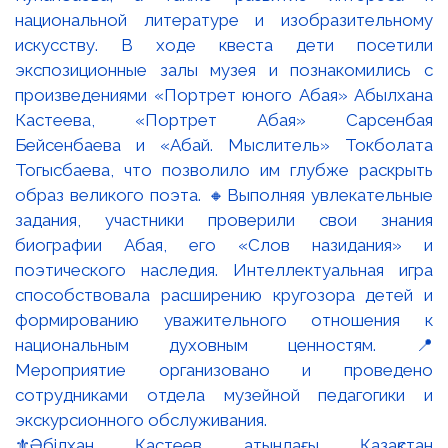
⚜️Әбілхан Қастеев атындағы Қазақстан