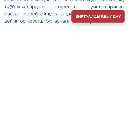
1970-жылдардағы студенттік туындыларынан
бастап, мерейтой қарсаңындағы соңғы еңбектеріне
ВИРТУАЛДЫ ҚАБЫЛДАУ
дейінгі әр кезеңді бір арнаға тоғыстырады. 🔸Павел
Шороховтың есімі Қазақстан қалаларының көркем
келбетімен тығыз байланысты, Алматы, Астана мен
еліміздің қалаларындағы монументалды туындылары
бүгінде бірнеше ұрпақтың мәдени жадында сақталып
әрі қалалық ортаның құрамдас бөлігіне айналып
үлгерді. Шебер қолынан шыққан мүсіндер қаланың
алаң-саябақтарына, жаяу жүргіншілеркөшелері мен
қоғамдық кеңістіктерге көрік беріп, сәулет пен өмірдің
табиғи бояуын үйлестіре бейнелеп, қаланың
көркемдік болмысын аша түседі. 🔺🔺Көрменің
жобалық ерекшелігі – ұрпақтар арасындағы
шығармашылық диалог. Павел Шороховтың мүсіндік
туындыларымен қатар экспозицияға оның ұлы,
кескіндемеші Дмитрий Шороховтың шығармалары
да енгізілген. Әке мен баланың бір көрмеде тоғысуы