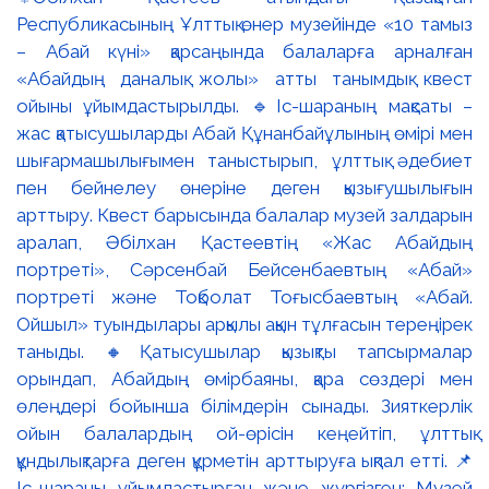
Республикасының Ұлттық өнер музейінде «10 тамыз
– Абай күні» қарсаңында балаларға арналған
«Абайдың даналық жолы» атты танымдық квест
ойыны ұйымдастырылды. 🔹Іс-шараның мақсаты –
жас қатысушыларды Абай Құнанбайұлының өмірі мен
шығармашылығымен таныстырып, ұлттық әдебиет
пен бейнелеу өнеріне деген қызығушылығын
арттыру. Квест барысында балалар музей залдарын
аралап, Әбілхан Қастеевтің «Жас Абайдың
портреті», Сәрсенбай Бейсенбаевтың «Абай»
портреті және Тоқболат Тоғысбаевтың «Абай.
Ойшыл» туындылары арқылы ақын тұлғасын тереңірек
таныды. 🔸Қатысушылар қызықты тапсырмалар
орындап, Абайдың өмірбаяны, қара сөздері мен
өлеңдері бойынша білімдерін сынады. Зияткерлік
ойын балалардың ой-өрісін кеңейтіп, ұлттық
құндылықтарға деген құрметін арттыруға ықпал етті. 📌
Іс-шараны ұйымдастырған және жүргізген: Музей