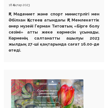
18 Қаңтар 2023
ҚР Мәдениет және
спорт
министрлігі мен
Ә
білхан
Қастеев атындағы ҚР Мемлекеттік
өнер м
узейі
Герман Титовтың «
Бірге болу
сезімі» атты жеке көрмесін ұсынады.
Көрменің салтанатты ашылуы 2023
жылдың
27-ші қаңтарында сағат 16.00-де
өтеді.