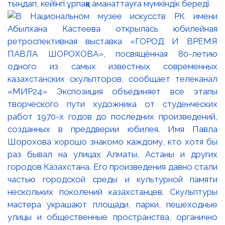
тыңдап, кейінгі ұрпаққа аманаттауға мүмкіндік береді.