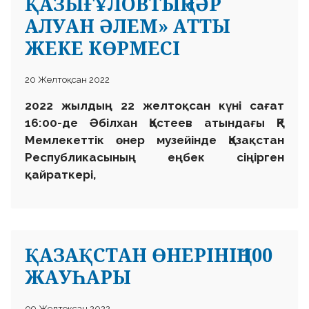
ҚАЗЫҒҰЛОВТЫҢ «ӘР
АЛУАН ӘЛЕМ» АТТЫ
ЖЕКЕ КӨРМЕСІ
20 Желтоқсан 2022
2022 жылдың 22 желтоқсан күні сағат
16:00-де Әбілхан Қастеев атындағы ҚР
Мемлекеттік өнер музейінде Қазақстан
Республикасының еңбек сіңірген
қайраткері,
ҚАЗАҚСТАН ӨНЕРІНІҢ 100
ЖАУҺАРЫ
09 Желтоқсан 2022