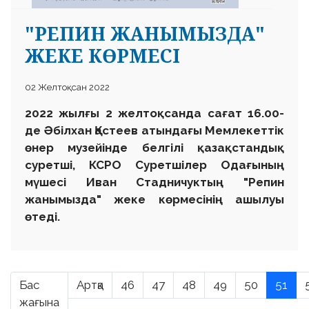
"РЕПИН ЖАНЫМЫЗДА"
ЖЕКЕ КӨРМЕСІ
02 Желтоқсан 2022
2022 жыл
ғы
2 желтоқсанда сағат 16.00-
де Әбілхан Қастеев атындағы Мемлекеттік
өнер музейінде белгілі қазақстандық
суретші, КСРО Суретшілер Одағының
мүшесі Иван Стадничуктың "Репин
жанымызда" жеке көрмесінің ашылуы
өтеді.
Бас
Артқа
46
47
48
49
50
51
жағына