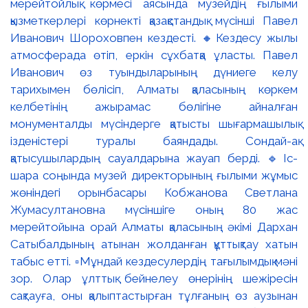
мерейтойлық көрмесі аясында музейдің ғылыми
қызметкерлері көрнекті қазақстандық мүсінші Павел
Иванович Шороховпен кездесті. 🔸Кездесу жылы
атмосферада өтіп, еркін сұхбатқа ұласты. Павел
Иванович өз туындыларының дүниеге келу
тарихымен бөлісіп, Алматы қаласының көркем
келбетінің ажырамас бөлігіне айналған
монументалды мүсіндерге қатысты шығармашылық
ізденістері туралы баяндады. Сондай-ақ
қатысушылардың сауалдарына жауап берді. 🔹Іс-
шара соңында музей директорының ғылыми жұмыс
жөніндегі орынбасары Кобжанова Светлана
Жумасултановна мүсіншіге оның 80 жас
мерейтойына орай Алматы қаласының әкімі Дархан
Сатыбалдының атынан жолданған құттықтау хатын
табыс етті. ▫️Мұндай кездесулердің тағылымдық мәні
зор. Олар ұлттық бейнелеу өнерінің шежіресін
сақтауға, оны қалыптастырған тұлғаның өз аузынан