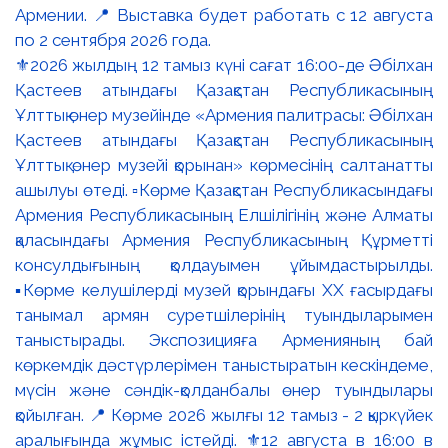
⚜️2026 жылдың 12 тамыз күні сағат 16:00-де Әбілхан
Қастеев атындағы Қазақстан Республикасының
Ұлттық өнер музейінде «Армения палитрасы: Әбілхан
Қастеев атындағы Қазақстан Республикасының
Ұлттық өнер музейі қорынан» көрмесінің салтанатты
ашылуы өтеді. ▫️Көрме Қазақстан Республикасындағы
Армения Республикасының Елшілігінің және Алматы
қаласындағы Армения Республикасының Құрметті
консулдығының қолдауымен ұйымдастырылды.
▪️Көрме келушілерді музей қорындағы ХХ ғасырдағы
танымал армян суретшілерінің туындыларымен
таныстырады. Экспозицияға Арменияның бай
көркемдік дәстүрлерімен таныстыратын кескіндеме,
мүсін және сәндік-қолданбалы өнер туындылары
қойылған. 📍 Көрме 2026 жылғы 12 тамыз - 2 қыркүйек
аралығында жұмыс істейді. ⚜️12 августа в 16:00 в