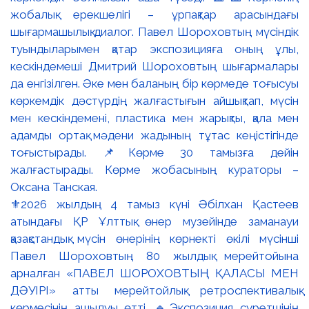
⚜️2026 жылдың 4 тамыз күні Әбілхан Қастеев
атындағы ҚР Ұлттық өнер музейінде заманауи
қазақстандық мүсін өнерінің көрнекті өкілі мүсінші
Павел Шороховтың 80 жылдық мерейтойына
арналған «ПАВЕЛ ШОРОХОВТЫҢ ҚАЛАСЫ МЕН
ДӘУІРІ» атты мерейтойлық ретроспективалық
көрмесінің ашылуы өтті. 🔹Экспозиция суретшінің