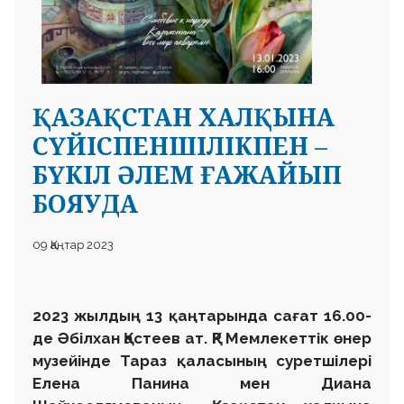
ҚАЗАҚСТАН ХАЛҚЫНА
СҮЙІСПЕНШІЛІКПЕН –
БҮКІЛ ӘЛЕМ ҒАЖАЙЫП
БОЯУДА
09 Қаңтар 2023
2023 жылдың 13 қаңтарында сағат 16.00-
де Әбілхан Қастеев ат. ҚР Мемлекеттік өнер
музейінде Тараз қаласының суретшілері
Елена Панина мен Диана