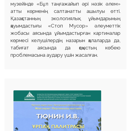
музейінде «Бұл таңғажайып әрі нәзік әлем»
атты көрменің салтанатты ашылуы өтті.
Қазақстанның экологиялық ұйымдарының
қауымдастығы «Стоп Мусор» әлеуметтік
жобасы аясында ұйымдастырған картиналар
көрмесі келушілердің назарын қалаларда да,
табиғат аясында да қоқыстың көбею
проблемасына аудару үшін жасалған.