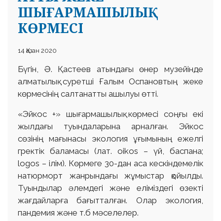
ШЫҒАРМАШЫЛЫҚ
КӨРМЕСІ
14 Қазан 2020
Бүгін, Ә. Қастеев атындағы өнер музейінде
алматылық суретші Ғалым Оспановтың жеке
көрмесінің салтанатты ашылуы өтті.
«Эйкос +» шығармашылық көрмесі соңғы екі
жылдағы туындаларына арналған. Эйкос
сөзінің мағынасы экология ұғымының ежелгі
гректік баламасы (лат. оіkos – үй, баспана;
logos – ілім). Көрмеге 30-дан аса кескіндемелік
натюрморт жанрындағы жұмыстар қойылды.
Туындылар әлемдегі және еліміздегі өзекті
жағдайларға бағытталған. Олар экология,
пандемия және т.б мәселелер.