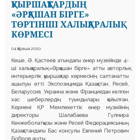
ҚУЫРШАҚТАРДЫҢ
«ӘРҚАШАН БІРГЕ»
ТӨРТІНШІ ХАЛЫҚАРАЛЫҚ
КӨРМЕСІ
04 Қараша 2020
Кеше, Ә. Қастеев атындағы өнер музейінде 4-
ші халықаралық «Әрқашан бірге» атты авторлық
интерьерлік қуыршақтар көрмесінің салтанатты
ашылуы өтті. Экспозицияда Қазақстан, Ресей,
Беларуссия, Украина және Франциядан келген
хас шеберлердің туындылары қойылған.
Көрмені ҚР Мемлекеттік өнер музейінің
директоры Шалабаева Гүлмира
Кенжеболатқызы және Ресей Федерациясының
Қазақстандағы Бас консулы Евгений Петрович
Бобров ашты.