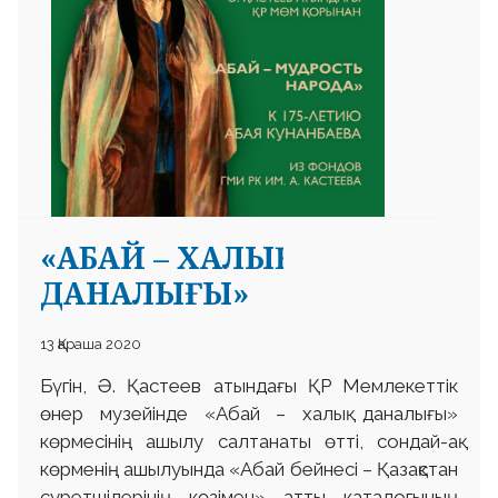
 23 97
«АБАЙ – ХАЛЫҚ
ДАНАЛЫҒЫ»
13 Қараша 2020
Бүгін, Ә. Қастеев атындағы ҚР Мемлекеттік
өнер музейінде «Абай – халық даналығы»
көрмесінің ашылу салтанаты өтті, сондай-ақ
көрменің ашылуында «Абай бейнесі – Қазақстан
суретшілерінің көзімен» атты каталогының