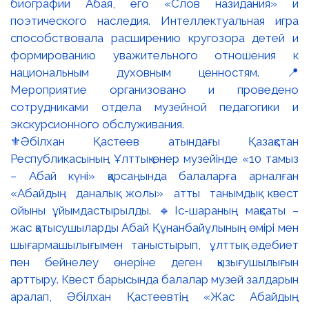
⚜️Әбілхан Қастеев атындағы Қазақстан
Республикасының Ұлттық өнер музейінде «10 тамыз
– Абай күні» қарсаңында балаларға арналған
«Абайдың даналық жолы» атты танымдық квест
ойыны ұйымдастырылды. 🔹Іс-шараның мақсаты –
жас қатысушыларды Абай Құнанбайұлының өмірі мен
шығармашылығымен таныстырып, ұлттық әдебиет
пен бейнелеу өнеріне деген қызығушылығын
арттыру. Квест барысында балалар музей залдарын
аралап, Әбілхан Қастеевтің «Жас Абайдың