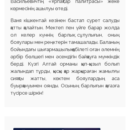
Васильевичтің «Ұрпақтар палитрасы» жеке
көрмесінің ашылуы өтеді.
Ваня кішкентай кезінен бастап сурет салуды
қатты қалайтын. Мектеп пен үйге барар жолда
ол келер күннің барлық сұлулығын, оның
бояулары мен реңктерін тамашалады. Баланың
бойындағы шығармашылық қабілеті оған әлемнің
әрбір бөлшегі мен әсемдігін байқауға мүмкіндік
берді. Күзгі Алтай орманы қып-қызыл болып
жалындап тұрды, қысқы қар жарқыраған жамылғы
сияқты жатты, көктем бояулардың аса
буырқануымен оянды. Осының барлығын қағазға
түсірсе шіркін!