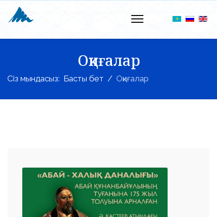
Оқиғалар
Сіз мындасыз:
Басты бет
Оқиғалар