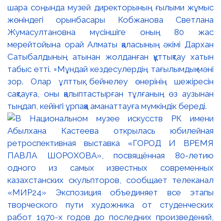
шара соңында музей директорының ғылыми жұмыс
жөніндегі орынбасары Кобжанова Светлана
Жумасултановна мүсіншіге оның 80 жас
мерейтойына орай Алматы қаласының әкімі Дархан
Сатыбалдының атынан жолданған құттықтау хатын
табыс етті. ▫️Мұндай кездесулердің тағылымдық мәні
зор. Олар ұлттық бейнелеу өнерінің шежіресін
сақтауға, оны қалыптастырған тұлғаның өз аузынан
тыңдап, кейінгі ұрпаққа аманаттауға мүмкіндік береді.