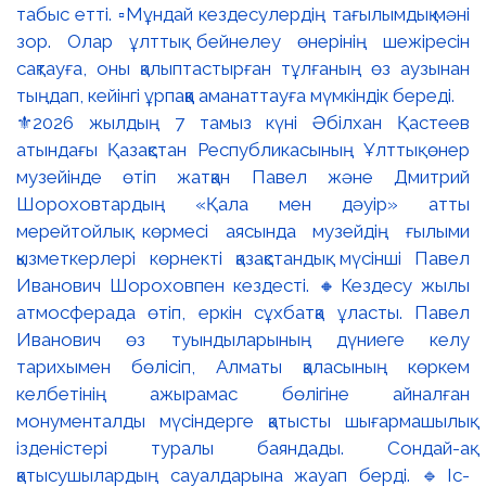
⚜️2026 жылдың 7 тамыз күні Әбілхан Қастеев
атындағы Қазақстан Республикасының Ұлттық өнер
музейінде өтіп жатқан Павел және Дмитрий
Шороховтардың «Қала мен дәуір» атты
мерейтойлық көрмесі аясында музейдің ғылыми
қызметкерлері көрнекті қазақстандық мүсінші Павел
Иванович Шороховпен кездесті. 🔸Кездесу жылы
атмосферада өтіп, еркін сұхбатқа ұласты. Павел
Иванович өз туындыларының дүниеге келу
тарихымен бөлісіп, Алматы қаласының көркем
келбетінің ажырамас бөлігіне айналған
монументалды мүсіндерге қатысты шығармашылық
ізденістері туралы баяндады. Сондай-ақ
қатысушылардың сауалдарына жауап берді. 🔹Іс-