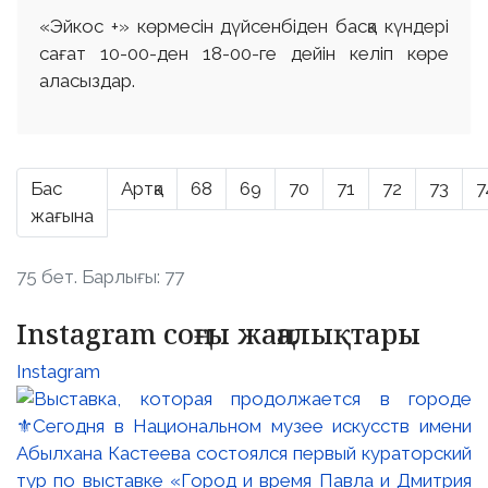
«Эйкос +» көрмесін дүйсенбіден басқа күндері
сағат 10-00-ден 18-00-ге дейін келіп көре
аласыздар.
Бас
Артқа
68
69
70
71
72
73
7
жағына
75 бет. Барлығы: 77
Instagram соңғы жаңалықтары
Instagram