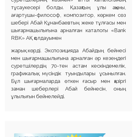
тұсаукесері болды. Қазақтың ұлы ақыны,
ағартушы-философ, композитор, көркем сөз
шебері Абай Құнанбаевтың жеке тұлғасы мен
шығармашылығына арналған каталогы «Bank
RBK» АҚ қолдауымен
жарық көрді. Экспозицияда Абайдың бейнесі
мен шығармашылығына арналған әр кезеңдегі
суретшілердің 70-тен астам кескіндемелік,
графикалық, мүсіндік туындылары ұсынылған.
Бұл шығармаларда өткен ғасыр мен қазіргі
заман шеберлері Абай бейнесін, оның
ұлылығын бейнелейді.