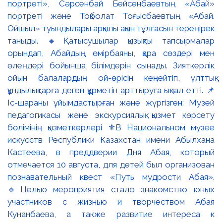
портреті», Сәрсенбай Бейсенбаевтың «Абай»
портреті және Тоқболат Тоғысбаевтың «Абай.
Ойшыл» туындылары арқылы ақын тұлғасын тереңірек
таныды. 🔸Қатысушылар қызықты тапсырмалар
орындап, Абайдың өмірбаяны, қара сөздері мен
өлеңдері бойынша білімдерін сынады. Зияткерлік
ойын балалардың ой-өрісін кеңейтіп, ұлттық
құндылықтарға деген құрметін арттыруға ықпал етті. 📌
Іс-шараны ұйымдастырған және жүргізген: Музей
педагогикасы және экскурсиялық қызмет көрсету
бөлімінің қызметкерлері ⚜️В Национальном музее
искусств Республики Казахстан имени Абылхана
Кастеева, в преддверии Дня Абая, который
отмечается 10 августа, для детей был организован
познавательный квест «Путь мудрости Абая».
🔹Целью мероприятия стало знакомство юных
участников с жизнью и творчеством Абая
Кунанбаева, а также развитие интереса к