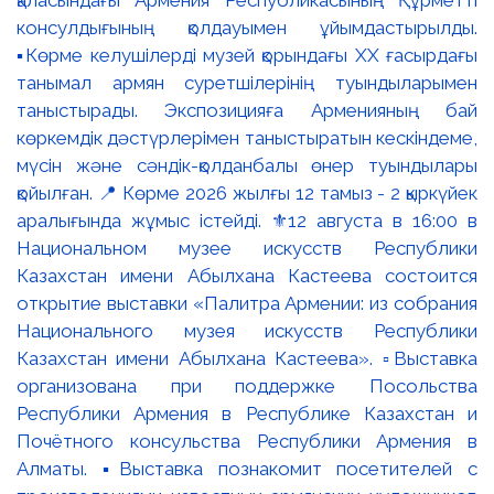
консулдығының қолдауымен ұйымдастырылды.
▪️Көрме келушілерді музей қорындағы ХХ ғасырдағы
танымал армян суретшілерінің туындыларымен
таныстырады. Экспозицияға Арменияның бай
көркемдік дәстүрлерімен таныстыратын кескіндеме,
мүсін және сәндік-қолданбалы өнер туындылары
қойылған. 📍 Көрме 2026 жылғы 12 тамыз - 2 қыркүйек
аралығында жұмыс істейді. ⚜️12 августа в 16:00 в
Национальном музее искусств Республики
Казахстан имени Абылхана Кастеева состоится
открытие выставки «Палитра Армении: из собрания
Национального музея искусств Республики
Казахстан имени Абылхана Кастеева». ▫️Выставка
организована при поддержке Посольства
Республики Армения в Республике Казахстан и
Почётного консульства Республики Армения в
Алматы. ▪️Выставка познакомит посетителей с