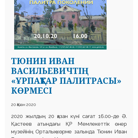
ТЮНИН ИВАН
ВАСИЛЬЕВИЧТІҢ
«ҰРПАҚТАР ПАЛИТРАСЫ»
КӨРМЕСІ
20 Қазан 2020
2020 жылдың 20 қазан күні сағат 16.00-де Ә.
Қастеев атындағы ҚР Мемлекеттік өнер
музейінің Орталық көрме залында Тюнин Иван