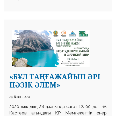
«БҰЛ ТАҢҒАЖАЙЫП ӘРІ
НӘЗІК ӘЛЕМ»
29 Қазан 2020
2020 жылдың 28 қазанында сағат 12: 00-де - Ә.
Қастеев атындағы ҚР Мемлекеттік өнер