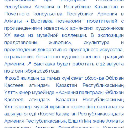
⚜️2026 жылдың 12 тамыз күні сағат 16:00-де Әбілхан
Қастеев атындағы Қазақстан Республикасының
Ұлттық өнер музейінде «Армения палитрасы: Әбілхан
Қастеев атындағы Қазақстан Республикасының
Ұлттық өнер музейі қорынан» көрмесінің салтанатты
ашылуы өтеді. ▫️Көрме Қазақстан Республикасындағы
Армения Республикасының Елшілігінің және Алматы
қаласындағы Армения Республикасының Құрметті