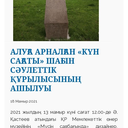
АЛУҒА АРНАЛҒАН «КҮН
САҒАТЫ» ШАҒЫН
СӘУЛЕТТІК
ҚҰРЫЛЫСЫНЫҢ
АШЫЛУЫ
18 Мамыр 2021
2021 жылдың 13 мамыр күні сағат 12.00-де Ә.
Қастеев атындағы ҚР Мемлекеттік өнер
музейінің «Мүсін саябағында» дизайнер,