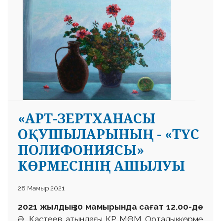
«АРТ-ЗЕРТХАНАСЫ
ОҚУШЫЛАРЫНЫҢ - «ТҮС
ПОЛИФОНИЯСЫ»
КӨРМЕСІНІҢ АШЫЛУЫ
28 Мамыр 2021
2021 жылдың 30 мамырында сағат 12.00-де
Ә. Қастеев атындағы ҚР МӨМ Орталық көрме