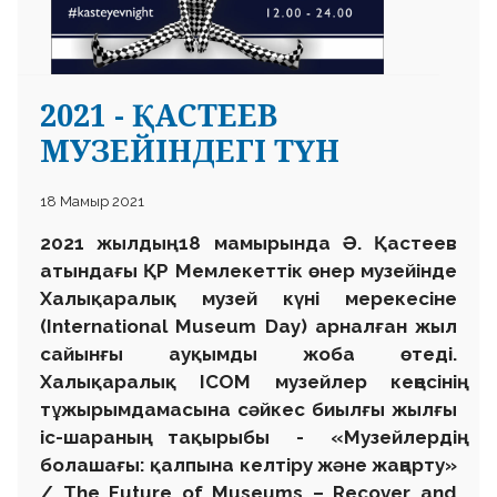
2021 - ҚАСТЕЕВ
МУЗЕЙІНДЕГІ ТҮН
18 Мамыр 2021
2021 жылдың 18 мамырында Ә. Қастеев
атындағы ҚР Мемлекеттік өнер музейінде
Халықаралық музей күні мерекесіне
(International Museum Day) арналған жыл
сайынғы ауқымды жоба өтеді.
Халықаралық ICOM музейлер кеңесінің
тұжырымдамасына сәйкес биылғы жылғы
іс-шараның тақырыбы - «Музейлердің
болашағы: қалпына келтіру және жаңарту»
/ The Future of Museums – Recover and