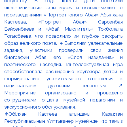
⚜️Әбілхан Қастеев атындағы Қазақстан
Республикасының Ұлттық өнер музейінде «10 тамыз