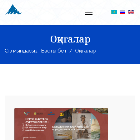
Оқиғалар
Сіз мындасыз:
Басты бет
Оқиғалар