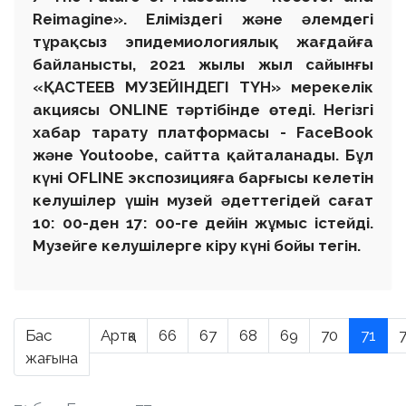
Reimagine». Еліміздегі және әлемдегі
тұрақсыз эпидемиологиялық жағдайға
байланысты, 2021 жылы жыл сайынғы
«ҚАСТЕЕВ МУЗЕЙІНДЕГІ ТҮН» мерекелік
акциясы ONLINE тәртібінде өтеді. Негізгі
хабар тарату платформасы - FaceBook
және Youtoobe, сайтта қайталанады. Бұл
күні OFLINE экспозицияға барғысы келетін
келушілер үшін музей әдеттегідей сағат
10: 00-ден 17: 00-ге дейін жұмыс істейді.
Музейге келушілерге кіру күні бойы тегін.
Бас
Артқа
66
67
68
69
70
71
жағына