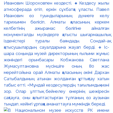
Иванович Шороховпен кездесті. 🔸Кездесу жылы
атмосферада өтіп, еркін сұхбатқа ұласты. Павел
Иванович өз туындыларының дүниеге келу
тарихымен бөлісіп, Алматы қаласының көркем
келбетінің ажырамас бөлігіне айналған
монументалды мүсіндерге қатысты шығармашылық
ізденістері туралы баяндады. Сондай-ақ
қатысушылардың сауалдарына жауап берді. 🔹Іс-
шара соңында музей директорының ғылыми жұмыс
жөніндегі орынбасары Кобжанова Светлана
Жумасултановна мүсіншіге оның 80 жас
мерейтойына орай Алматы қаласының әкімі Дархан
Сатыбалдының атынан жолданған құттықтау хатын
табыс етті. ▫️Мұндай кездесулердің тағылымдық мәні
зор. Олар ұлттық бейнелеу өнерінің шежіресін
сақтауға, оны қалыптастырған тұлғаның өз аузынан
тыңдап, кейінгі ұрпаққа аманаттауға мүмкіндік береді.