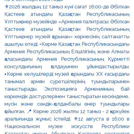
⚜️2026 жылдың 12 тамыз күні сағат 16:00-де Әбілхан
Қастеев атындағы Қазақстан Республикасының
Ұлттық өнер музейінде «Армения палитрасы: Әбілхан
Қастеев атындағы Қазақстан Республикасының
Ұлттық өнер музейі қорынан» көрмесінің салтанатты
ашылуы өтеді. ▫️Көрме Қазақстан Республикасындағы
Армения Республикасының Елшілігінің және Алматы
қаласындағы Армения Республикасының Құрметті
консулдығының қолдауымен ұйымдастырылды.
▪️Көрме келушілерді музей қорындағы ХХ ғасырдағы
танымал армян суретшілерінің туындыларымен
таныстырады. Экспозицияға Арменияның бай
көркемдік дәстүрлерімен таныстыратын кескіндеме,
мүсін және сәндік-қолданбалы өнер туындылары
қойылған. 📍 Көрме 2026 жылғы 12 тамыз - 2 қыркүйек
аралығында жұмыс істейді. ⚜️12 августа в 16:00 в
Национальном музее искусств Республики
Казахстан имени Абылхана Кастеева состоится