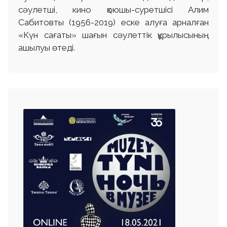
сәулетші, кино қоюшы-суретшісі Алим
Сабитовты (1956-2019) еске алуға арналған
«Күн сағаты» шағын сәулеттік құрылысының
ашылуы өтеді.