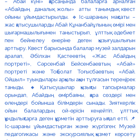
– Абай күні» қарсаңында балаларға арналған
«Абайдың даналық жолы» атты танымдық квест
ойыны ұйымдастырылды. 🔹Іс-шараның мақсаты –
жас қатысушыларды Абай Құнанбайұлының өмірі мен
шығармашылығымен таныстырып, ұлттық әдебиет
пен бейнелеу өнеріне деген қызығушылығын
арттыру. Квест барысында балалар музей залдарын
аралап, Әбілхан Қастеевтің «Жас Абайдың
портреті», Сәрсенбай Бейсенбаевтың «Абай»
портреті және Тоқболат Тоғысбаевтың «Абай.
Ойшыл» туындылары арқылы ақын тұлғасын тереңірек
таныды. 🔸Қатысушылар қызықты тапсырмалар
орындап, Абайдың өмірбаяны, қара сөздері мен
өлеңдері бойынша білімдерін сынады. Зияткерлік
ойын балалардың ой-өрісін кеңейтіп, ұлттық
құндылықтарға деген құрметін арттыруға ықпал етті. 📌
Іс-шараны ұйымдастырған және жүргізген: Музей
педагогикасы және экскурсиялық қызмет көрсету