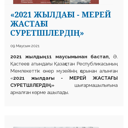
«2021 ЖЫЛДАҒЫ - МЕРЕЙ
ЖАСТАҒЫ
СУРЕТШІЛЕРДІҢ»
 23 97
09 Маусым 2021
2021 жылдың 11 маусымынан бастап,
Ә.
Қастеев атындағы Қазақстан Республикасының
Мемлекеттік өнер музейінің қорынан алынған
«
2021 жылдағы -
МЕРЕЙ ЖАСТАҒЫ
СУРЕТШІЛЕРДІҢ»
шығармашылығына
арналған көрме ашылады.