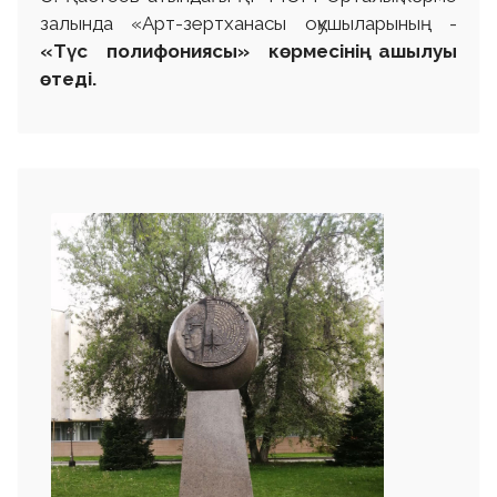
залында «Арт-зертханасы оқушыларының -
«Түс полифониясы» көрмесінің ашылуы
өтеді.