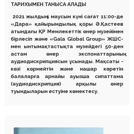
ТАРИХЫМЕН ТАНЫСА АЛАДЫ
2021 жылдың 1 маусым күні сағат 11:00-де
«Дара» қайырымдылық қоры Ә.Қастеев
атындағы ҚР Мемлекеттік өнер музейімен
бірлесіп және «Gala Global Group» ЖШС-
мен ынтымақтастықта музейдегі 50-ден
астам өнер экспонаттарының
аудиодискрипциясын ұсынады. Мақсаты -
көзі көрмейтін және нашар көретін
балаларға арнайы ауызша сипаттама
(аудиодискрипция) арқылы өнер
туындыларын естуіне көмектесу.