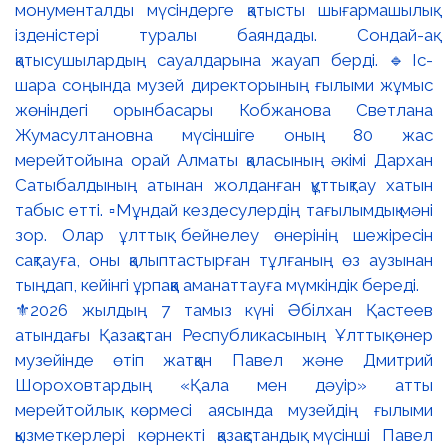
⚜️2026 жылдың 7 тамыз күні Әбілхан Қастеев
атындағы Қазақстан Республикасының Ұлттық өнер
музейінде өтіп жатқан Павел және Дмитрий
Шороховтардың «Қала мен дәуір» атты
мерейтойлық көрмесі аясында музейдің ғылыми
қызметкерлері көрнекті қазақстандық мүсінші Павел