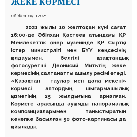
ЖЕКЕ КӨРМЕСІ
06 Желтоқсан 2021
2021 жылы 10 желтоқсан күні сағат
16:00-де Әбілхан Қастеев атындағы ҚР
Мемлекеттік өнер музейінде ҚР Сыртқы
істер министрлігі мен БҰҰ кеңсесінің
қолдауымен, белгілі қазақстандық
фотосуретші Деонисий Митьтің жеке
көрмесінің салтанатты ашылу рәсімі өтеді.
«Қазақстан – таулар мен дала мекені»
көрмесі автордың шығармашылық
қызметінің 25 жылдығына арналған.
Көрмеге арасында ауқымды панорамалық
композицияларымен таныстыратын
кенепке басылған 50 фото-картинасы да
қойылады.