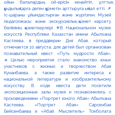
ойын балалардың ой-өрісін кеңейтіп, ұлттық
құндылықтарға деген құрметін арттыруға ықпал етті. 📌
Іс-шараны ұйымдастырған және жүргізген: Музей
педагогикасы және экскурсиялық қызмет көрсету
бөлімінің қызметкерлері ⚜️В Национальном музее
искусств Республики Казахстан имени Абылхана
Кастеева, в преддверии Дня Абая, который
отмечается 10 августа, для детей был организован
познавательный квест «Путь мудрости Абая».
🔹Целью мероприятия стало знакомство юных
участников с жизнью и творчеством Абая
Кунанбаева, а также развитие интереса к
национальной литературе и изобразительному
искусству. В ходе квеста дети посетили
экспозиционные залы музея и познакомились с
произведениями «Портрет юного Абая» Абылхана
Кастеева, «Портрет Абая» Сарсенбая
Бейсенбаева и «Абай. Мыслитель» Токболата