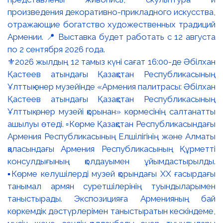
⚜️2026 жылдың 12 тамыз күні сағат 16:00-де Әбілхан
Қастеев атындағы Қазақстан Республикасының
Ұлттық өнер музейінде «Армения палитрасы: Әбілхан
Қастеев атындағы Қазақстан Республикасының
Ұлттық өнер музейі қорынан» көрмесінің салтанатты
ашылуы өтеді. ▫️Көрме Қазақстан Республикасындағы
Армения Республикасының Елшілігінің және Алматы
қаласындағы Армения Республикасының Құрметті
консулдығының қолдауымен ұйымдастырылды.
▪️Көрме келушілерді музей қорындағы ХХ ғасырдағы
танымал армян суретшілерінің туындыларымен
таныстырады. Экспозицияға Арменияның бай
көркемдік дәстүрлерімен таныстыратын кескіндеме,