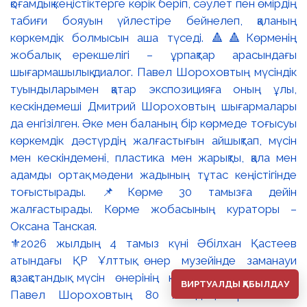
⚜️2026 жылдың 4 тамыз күні Әбілхан Қастеев
атындағы ҚР Ұлттық өнер музейінде заманауи
қазақстандық мүсін өнерінің көрнекті өкілі мүсінші
ВИРТУАЛДЫ ҚАБЫЛДАУ
Павел Шороховтың 80 жылдық мерейтойына