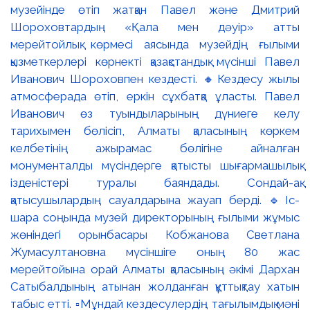
музейінде өтіп жатқан Павел және Дмитрий
Шороховтардың «Қала мен дәуір» атты
мерейтойлық көрмесі аясында музейдің ғылыми
қызметкерлері көрнекті қазақстандық мүсінші Павел
Иванович Шороховпен кездесті. 🔸Кездесу жылы
атмосферада өтіп, еркін сұхбатқа ұласты. Павел
Иванович өз туындыларының дүниеге келу
тарихымен бөлісіп, Алматы қаласының көркем
келбетінің ажырамас бөлігіне айналған
монументалды мүсіндерге қатысты шығармашылық
ізденістері туралы баяндады. Сондай-ақ
қатысушылардың сауалдарына жауап берді. 🔹Іс-
шара соңында музей директорының ғылыми жұмыс
жөніндегі орынбасары Кобжанова Светлана
Жумасултановна мүсіншіге оның 80 жас
мерейтойына орай Алматы қаласының әкімі Дархан
Сатыбалдының атынан жолданған құттықтау хатын
табыс етті. ▫️Мұндай кездесулердің тағылымдық мәні