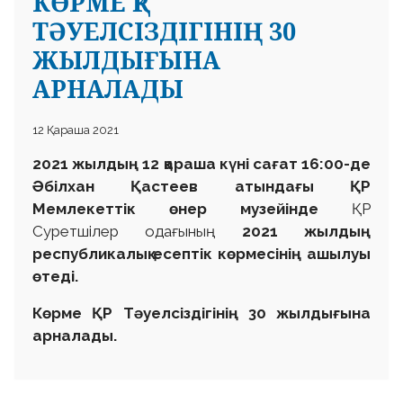
КӨРМЕ ҚР
ТӘУЕЛСІЗДІГІНІҢ 30
ЖЫЛДЫҒЫНА
АРНАЛАДЫ
12 Қараша 2021
2021 жылдың 12 қараша күні сағат 16:00-де
Әбілхан Қастеев атындағы ҚР
Мемлекеттік өнер музейінде
ҚР
Суретшілер одағының
2021 жылдың
республикалық есептік көрмесінің ашылуы
өтеді.
Көрме ҚР Тәуелсіздігінің 30 жылдығына
арналады.