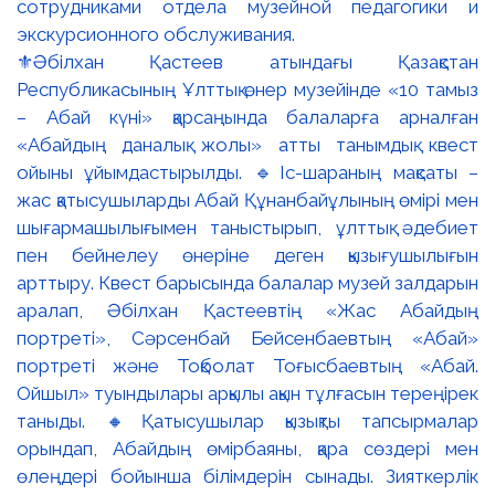
⚜️Әбілхан Қастеев атындағы Қазақстан
Республикасының Ұлттық өнер музейінде «10 тамыз
– Абай күні» қарсаңында балаларға арналған
«Абайдың даналық жолы» атты танымдық квест
ойыны ұйымдастырылды. 🔹Іс-шараның мақсаты –
жас қатысушыларды Абай Құнанбайұлының өмірі мен
шығармашылығымен таныстырып, ұлттық әдебиет
пен бейнелеу өнеріне деген қызығушылығын
арттыру. Квест барысында балалар музей залдарын
аралап, Әбілхан Қастеевтің «Жас Абайдың
портреті», Сәрсенбай Бейсенбаевтың «Абай»
портреті және Тоқболат Тоғысбаевтың «Абай.
Ойшыл» туындылары арқылы ақын тұлғасын тереңірек
таныды. 🔸Қатысушылар қызықты тапсырмалар
орындап, Абайдың өмірбаяны, қара сөздері мен
өлеңдері бойынша білімдерін сынады. Зияткерлік