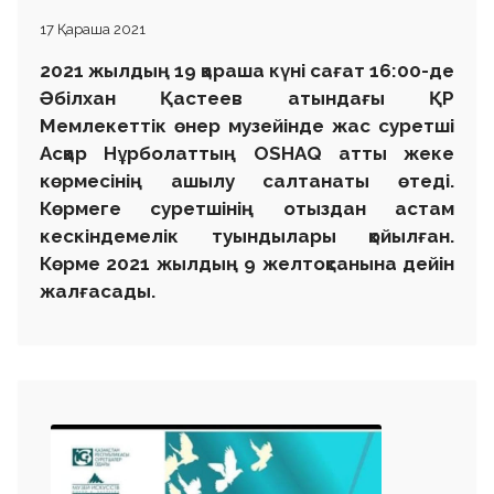
17 Қараша 2021
2021 жылдың 19 қараша күні сағат 16:00-де
Әбілхан Қастеев атындағы ҚР
Мемлекеттік өнер музейінде жас суретші
Асқар Нұрболаттың OSHAQ атты жеке
көрмесінің ашылу салтанаты өтеді.
Көрмеге суретшінің отыздан астам
кескіндемелік туындылары қойылған.
Көрме 2021 жылдың 9 желтоқсанына дейін
жалғасады.