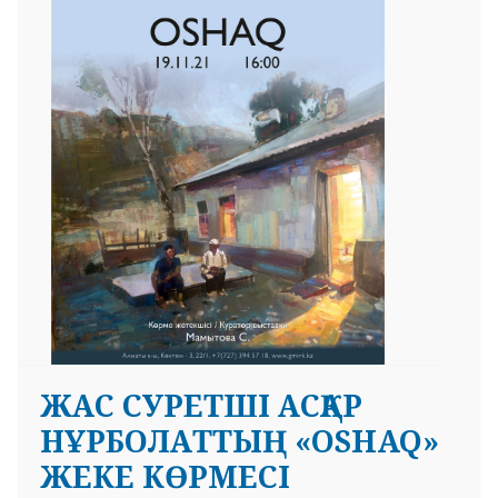
ЖАС СУРЕТШІ АСҚАР
НҰРБОЛАТТЫҢ «OSHAQ»
ЖЕКЕ КӨРМЕСІ