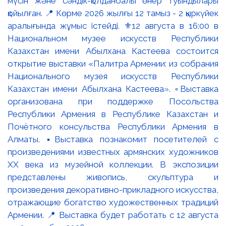
мүсін және сәндік-қолданбалы өнер туындылары
қойылған. 📍 Көрме 2026 жылғы 12 тамыз - 2 қыркүйек
аралығында жұмыс істейді. ⚜️12 августа в 16:00 в
Национальном музее искусств Республики
Казахстан имени Абылхана Кастеева состоится
открытие выставки «Палитра Армении: из собрания
Национального музея искусств Республики
Казахстан имени Абылхана Кастеева». ▫️Выставка
организована при поддержке Посольства
Республики Армения в Республике Казахстан и
Почётного консульства Республики Армения в
Алматы. ▪️Выставка познакомит посетителей с
произведениями известных армянских художников
XX века из музейной коллекции. В экспозиции
представлены живопись, скульптура и
произведения декоративно-прикладного искусства,
отражающие богатство художественных традиций
Армении. 📍 Выставка будет работать с 12 августа