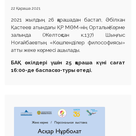
22 Қараша 2021
2021 жылдың 26 қарашадан бастап, Әбілхан
Қастеев атындағы ҚР МӨМ-нің Орталық Көрме
залында (Желтоқсан к.137) Шыңғыс
Ноғайбаевтың «Көшпенділер философиясы»
атты жеке көрмесі ашылады.
БАҚ өкілдері үшін 25 қараша күні сағат
16:00-де баспасөз-туры өтеді.