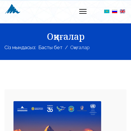
Оқиғалар
Сіз мындасыз:
Басты бет
Оқиғалар