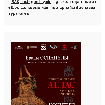
БАҚ өкілдері үшін
:
9 желтоқсан сағат
18:00-де көрме жөнінде арнайы баспасөз-
туры өтеді.