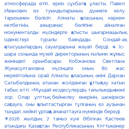
⚜️2026 жылдың 7 тамыз күні Әбілхан Қастеев
атындағы Қазақстан Республикасының Ұлттық өнер