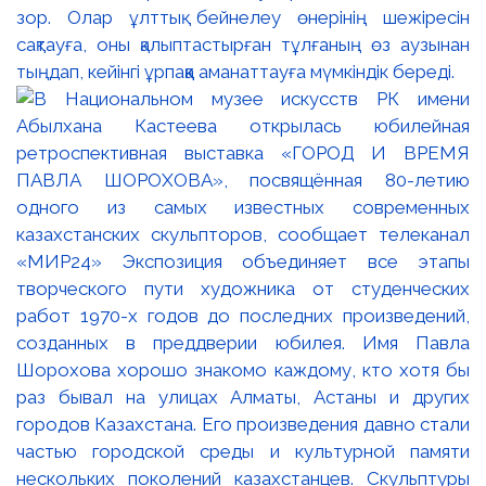
зор. Олар ұлттық бейнелеу өнерінің шежіресін
сақтауға, оны қалыптастырған тұлғаның өз аузынан
тыңдап, кейінгі ұрпаққа аманаттауға мүмкіндік береді.