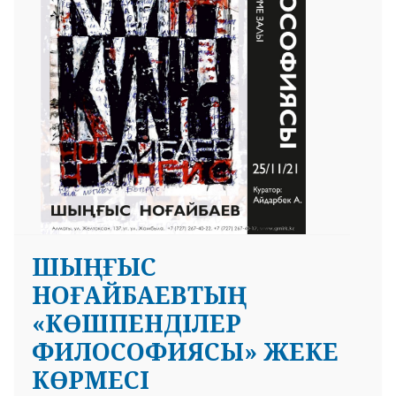
ШЫҢҒЫС
НОҒАЙБАЕВТЫҢ
«КӨШПЕНДІЛЕР
ФИЛОСОФИЯСЫ» ЖЕКЕ
КӨРМЕСІ