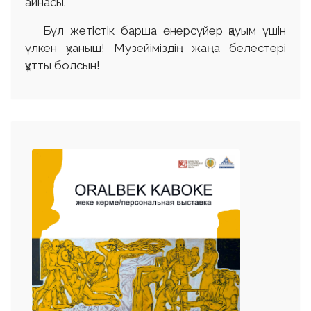
айнасы.
Бұл жетістік барша өнерсүйер қауым үшін
үлкен қуаныш! Музейіміздің жаңа белестері
құтты болсын!