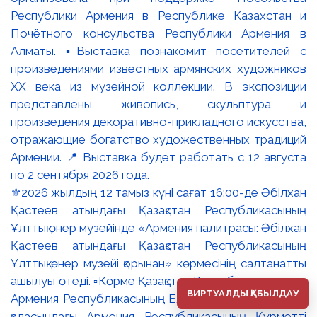
⚜️2026 жылдың 12 тамыз күні сағат 16:00-де Әбілхан
Қастеев атындағы Қазақстан Республикасының
Ұлттық өнер музейінде «Армения палитрасы: Әбілхан
Қастеев атындағы Қазақстан Республикасының
Ұлттық өнер музейі қорынан» көрмесінің салтанатты
ашылуы өтеді. ▫️Көрме Қазақстан Республикасындағы
ВИРТУАЛДЫ ҚАБЫЛДАУ
Армения Республикасының Елшілігінің және Алматы
қаласындағы Армения Республикасының Құрметті