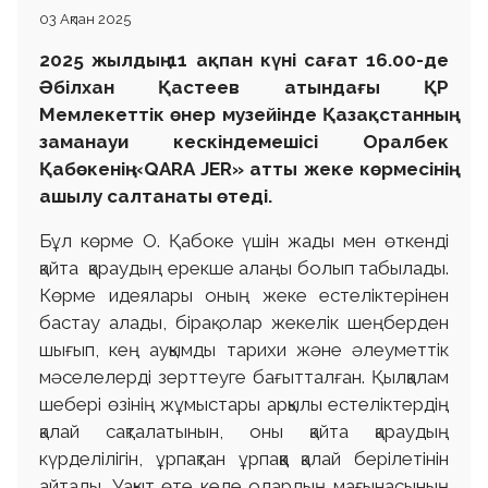
03 Ақпан 2025
2025 жылдың 11 ақпан күні сағат 16.00-де
Әбілхан Қастеев атындағы ҚР
Мемлекеттік өнер музейінде Қазақстанның
заманауи кескіндемешісі Оралбек
Қабөкенің «QARA JER» атты жеке көрмесінің
ашылу салтанаты өтеді.
Бұл көрме О. Қабоке үшін жады мен өткенді
қайта қараудың ерекше алаңы болып табылады.
Көрме идеялары оның жеке естеліктерінен
бастау алады, бірақ олар жекелік шеңберден
шығып, кең ауқымды тарихи және әлеуметтік
мәселелерді зерттеуге бағытталған. Қылқалам
шебері өзінің жұмыстары арқылы естеліктердің
қалай сақталатынын, оны қайта қараудың
күрделілігін, ұрпақтан ұрпаққа қалай берілетінін
айтады. Уақыт өте келе олардың мағынасының