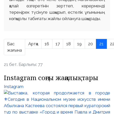
қалай өзгеретінін зерттеп, көрерменді
тереңірек түсінуге шақырып, естелік ұғымының
көпқырлы табиғаты жайлы ойлануға шақырады.
Бас
Артқа
16
17
18
19
20
21
2
жағына
21 бет. Барлығы: 77
Instagram соңғы жаңалықтары
Instagram