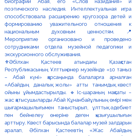
⚜️Әбілхан Қастеев атындағы Қазақстан
Республикасының Ұлттық өнер музейінде «10 тамыз
– Абай күні» қарсаңында балаларға арналған
«Абайдың даналық жолы» атты танымдық квест
ойыны ұйымдастырылды. 🔹Іс-шараның мақсаты –
жас қатысушыларды Абай Құнанбайұлының өмірі мен
шығармашылығымен таныстырып, ұлттық әдебиет
пен бейнелеу өнеріне деген қызығушылығын
арттыру. Квест барысында балалар музей залдарын
аралап, Әбілхан Қастеевтің «Жас Абайдың