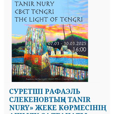
 23 97
СУРЕТШІ РАФАЭЛЬ
СЛЕКЕНОВТЫҢ « TANIR
NURY» ЖЕКЕ КӨРМЕСІНІҢ