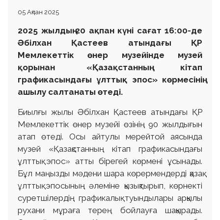
05 Ақпан 2025
2025 жылдың 20 ақпан күні сағат 16:00-де
Әбілхан Қастеев атындағы ҚР
Мемлекеттік өнер музейінде музей
қорынан «Қазақстанның кітап
графикасындағы ұлттық эпос» көрмесінің
ашылу салтанаты өтеді.
Биылғы жылы Әбілхан Қастеев атындағы ҚР
Мемлекеттік өнер музейі өзінің 90 жылдығын
атап өтеді. Осы айтулы мерейтой аясында
музей «Қазақстанның кітап графикасындағы
ұлттық эпос» атты бірегей көрмені ұсынады.
Бұл маңызды мәдени шара көрермендерді қазақ
ұлттық эпосының әлеміне қызықтырып, көрнекті
суретшілердің графикалық туындылары арқылы
рухани мұраға терең бойлауға шақырады.