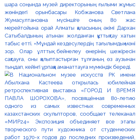
шара соңында музей директорының ғылыми жұмыс
жөніндегі орынбасары Кобжанова Светлана
Жумасултановна мүсіншіге оның 80 жас
мерейтойына орай Алматы қаласының әкімі Дархан
Сатыбалдының атынан жолданған құттықтау хатын
табыс етті. ▫️Мұндай кездесулердің тағылымдық мәні
зор. Олар ұлттық бейнелеу өнерінің шежіресін
сақтауға, оны қалыптастырған тұлғаның өз аузынан
тыңдап, кейінгі ұрпаққа аманаттауға мүмкіндік береді.