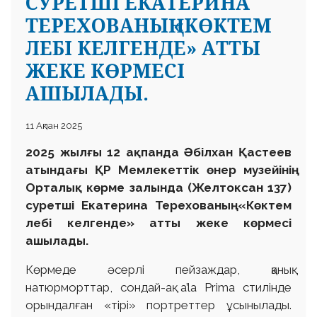
СУРЕТШІ ЕКАТЕРИНА
ТЕРЕХОВАНЫҢ «КӨКТЕМ
ЛЕБІ КЕЛГЕНДЕ» АТТЫ
ЖЕКЕ КӨРМЕСІ
АШЫЛАДЫ.
11 Ақпан 2025
2025 жылғы 12 ақпанда Әбілхан Қастеев
атындағы ҚР Мемлекеттік өнер музейінің
Орталық көрме залында (Желтоксан 137)
суретші Екатерина Терехованың «Көктем
лебі келгенде» атты жеке көрмесі
ашылады.
Көрмеде әсерлі пейзаждар, қанық
натюрморттар, сондай-ақ a’la Prima стилінде
орындалған «тірі» портреттер ұсынылады.