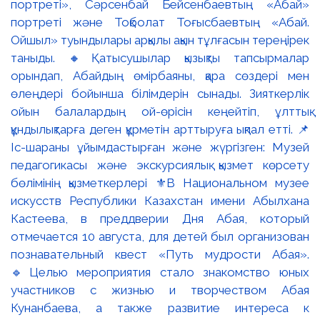
портреті», Сәрсенбай Бейсенбаевтың «Абай»
портреті және Тоқболат Тоғысбаевтың «Абай.
Ойшыл» туындылары арқылы ақын тұлғасын тереңірек
таныды. 🔸Қатысушылар қызықты тапсырмалар
орындап, Абайдың өмірбаяны, қара сөздері мен
өлеңдері бойынша білімдерін сынады. Зияткерлік
ойын балалардың ой-өрісін кеңейтіп, ұлттық
құндылықтарға деген құрметін арттыруға ықпал етті. 📌
Іс-шараны ұйымдастырған және жүргізген: Музей
педагогикасы және экскурсиялық қызмет көрсету
бөлімінің қызметкерлері ⚜️В Национальном музее
искусств Республики Казахстан имени Абылхана
Кастеева, в преддверии Дня Абая, который
отмечается 10 августа, для детей был организован
познавательный квест «Путь мудрости Абая».
🔹Целью мероприятия стало знакомство юных
участников с жизнью и творчеством Абая
Кунанбаева, а также развитие интереса к