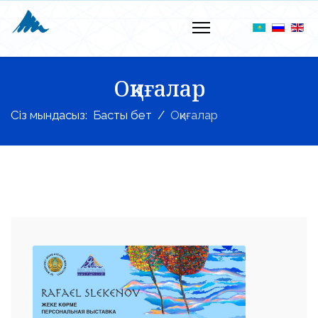
Оқиғалар
Сіз мындасыз:
Басты бет
Оқиғалар