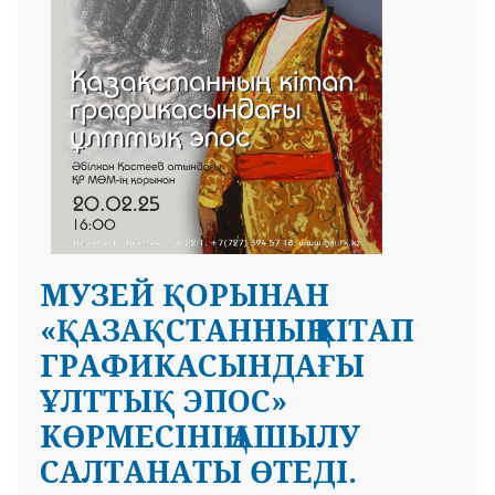
МУЗЕЙ ҚОРЫНАН
«ҚАЗАҚСТАННЫҢ КІТАП
ГРАФИКАСЫНДАҒЫ
ҰЛТТЫҚ ЭПОС»
КӨРМЕСІНІҢ АШЫЛУ
САЛТАНАТЫ ӨТЕДІ.