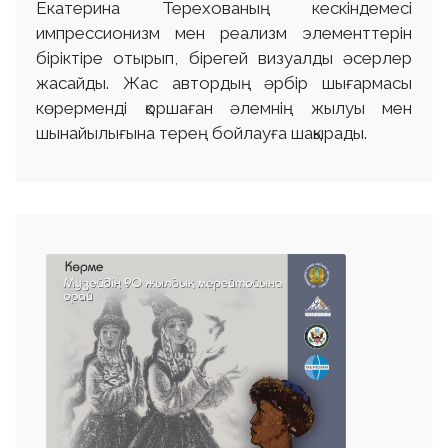
Екатерина Терехованың кескіндемесі
импрессионизм мен реализм элементтерін
біріктіре отырып, бірегей визуалды әсерлер
жасайды. Жас автордың әрбір шығармасы
көрерменді қоршаған әлемнің жылуы мен
шынайылығына терең бойлауға шақырады.