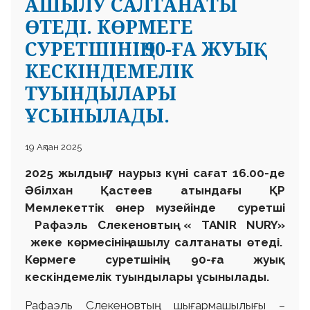
АШЫЛУ САЛТАНАТЫ
ӨТЕДІ. КӨРМЕГЕ
СУРЕТШІНІҢ 90-ҒА ЖУЫҚ
КЕСКІНДЕМЕЛІК
ТУЫНДЫЛАРЫ
ҰСЫНЫЛАДЫ.
19 Ақпан 2025
2025 жылдың 7 наурыз күні сағат 16.00-де
Әбілхан Қастеев атындағы ҚР
Мемлекеттік өнер музейінде суретші
Рафаэль Слекеновтың «
TANIR NURY»
жеке көрмесінің ашылу салтанаты өтеді.
Көрмеге суретшінің 90-ға жуық
кескіндемелік туындылары ұсынылады.
Рафаэль Слекеновтың шығармашылығы –