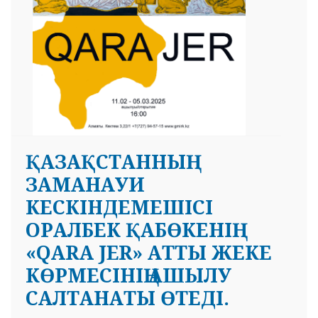
ҚАЗАҚСТАННЫҢ
ЗАМАНАУИ
КЕСКІНДЕМЕШІСІ
ОРАЛБЕК ҚАБӨКЕНІҢ
«QARA JER» АТТЫ ЖЕКЕ
КӨРМЕСІНІҢ АШЫЛУ
САЛТАНАТЫ ӨТЕДІ.