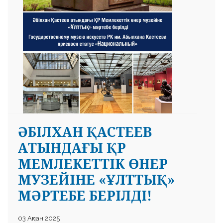
ӘБІЛХАН ҚАСТЕЕВ
АТЫНДАҒЫ ҚР
МЕМЛЕКЕТТІК ӨНЕР
МУЗЕЙІНЕ «ҰЛТТЫҚ»
МӘРТЕБЕ БЕРІЛДІ!
03 Ақпан 2025