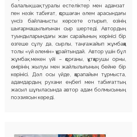
балалық шақ туралы естеліктер мен адамзат
пен нәзік табиғат, қоршаған әлем арасындағы
үнсіз байланысты көрсете отырып, өзінің
шығармашылығынан сыр шертеді. Автордың
туындыларындағы жан сарайының көрінісі бір
өзгеше сұлу да, сырлы, таңғажайып жұмбаққа
толы «үй әлемін» құрайтындай. Автор үшін бұл
жұмбақ мекен үйі – қорғаны, құтқарушы орны,
өмірінің жылуы мен жайлылығының бейне бір
көрінісі. Дәл осы үйде, қарапайым тұрмыста,
адамдардың рухани еңбегі мен табиғаттың
жасыл шұғыласында автор адам болмысының
поэзиясын көреді.