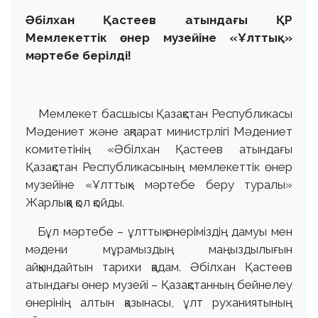
Әбілхан Қастеев атындағы ҚР
Мемлекеттік өнер музейіне «Ұлттық»
мәртебе берілді!
Мемлекет басшысы Қазақстан Республикасы
Мәдениет және ақпарат министрлігі Мәдениет
комитетінің «Әбілхан Қастеев атындағы
Қазақстан Республикасының мемлекеттік өнер
музейіне «Ұлттық» мәртебе беру туралы»
Жарлыққа қол қойды.
Бұл мәртебе – ұлттық өнеріміздің дамуы мен
мәдени мұрамыздың маңыздылығын
айқындайтын тарихи қадам. Әбілхан Қастеев
атындағы өнер музейі – Қазақстанның бейнелеу
өнерінің алтын қазынасы, ұлт руханиятының