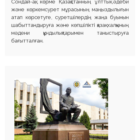
Сондай-ақ, көрме Қазақстанның ұлттық әдеби
және көркемсурет мұрасының маңыздылығын
атап көрсетуге, суретшілердің жаңа буынын
шабыттандыруға және көпшілікті қазақ халқының
мәдени құндылықтарымен таныстыруға
бағытталған.