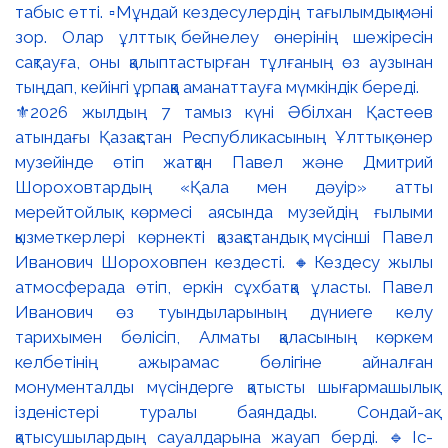
⚜️2026 жылдың 7 тамыз күні Әбілхан Қастеев
атындағы Қазақстан Республикасының Ұлттық өнер
музейінде өтіп жатқан Павел және Дмитрий
Шороховтардың «Қала мен дәуір» атты
мерейтойлық көрмесі аясында музейдің ғылыми
қызметкерлері көрнекті қазақстандық мүсінші Павел
Иванович Шороховпен кездесті. 🔸Кездесу жылы
атмосферада өтіп, еркін сұхбатқа ұласты. Павел
Иванович өз туындыларының дүниеге келу
тарихымен бөлісіп, Алматы қаласының көркем
келбетінің ажырамас бөлігіне айналған
монументалды мүсіндерге қатысты шығармашылық
ізденістері туралы баяндады. Сондай-ақ
қатысушылардың сауалдарына жауап берді. 🔹Іс-