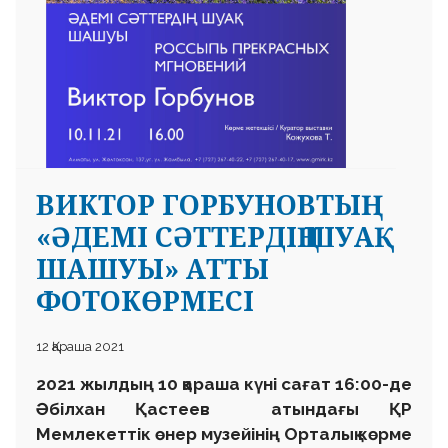
ВИКТОР ГОРБУНОВТЫҢ
«ӘДЕМІ СӘТТЕРДІҢ ШУАҚ
ШАШУЫ» АТТЫ
ФОТОКӨРМЕСІ
12 Қараша 2021
2021 жылдың 10 қараша күні сағат 16:00-де
Әбілхан Қастеев атындағы ҚР
Мемлекеттік өнер музейінің Орталық көрме