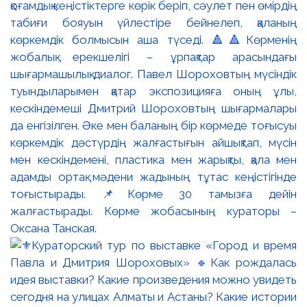
қоғамдық кеңістіктерге көрік беріп, сәулет пен өмірдің
табиғи бояуын үйлестіре бейнелеп, қаланың
көркемдік болмысын аша түседі. 🔺🔺Көрменің
жобалық ерекшелігі – ұрпақтар арасындағы
шығармашылық диалог. Павел Шороховтың мүсіндік
туындыларымен қатар экспозицияға оның ұлы,
кескіндемеші Дмитрий Шороховтың шығармалары
да енгізілген. Әке мен баланың бір көрмеде тоғысуы
көркемдік дәстүрдің жалғастығын айшықтап, мүсін
мен кескіндемені, пластика мен жарықты, қала мен
адамды ортақ мәдени жадының тұтас кеңістігінде
тоғыстырады. 📌Көрме 30 тамызға дейін
жалғастырады. Көрме жобасының кураторы –
Оксана Танская.