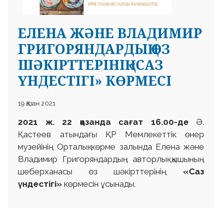
ЕЛЕНА ЖӘНЕ ВЛАДИМИР
ГРИГОРЯНДАРДЫҢ ӨЗ
ШӘКІРТТЕРІНІҢ «САЗ
ҮНДЕСТІГІ» КӨРМЕСІ
19 Қазан 2021
2021 ж. 22 қазанда сағат 16.00-де
Ә.
Қастеев атындағы ҚР Мемлекеттік өнер
музейінің Орталық көрме залында Елена және
Владимир Григоряндардың авторлық қышының
шеберханасы өз шәкірттерінің
«Саз
үндестігі»
көрмесін ұсынады.