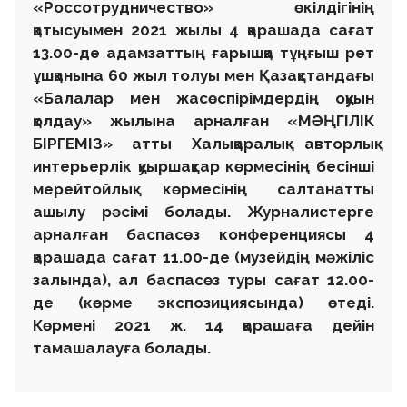
«Россотрудничество» өкілдігінің
қатысуымен 2021 жылы 4 қарашада сағат
13.00-де адамзаттың ғарышқа тұңғыш рет
ұшқанына 60 жыл толуы мен Қазақстандағы
«Балалар мен жасөспірімдердің оқуын
қолдау» жылына арналған «МӘҢГІЛІК
БІРГЕМІЗ» атты Халықаралық авторлық
интерьерлік қуыршақтар көрмесінің бесінші
мерейтойлық көрмесінің салтанатты
ашылу рәсімі болады. Журналистерге
арналған баспасөз конференциясы 4
қарашада сағат 11.00-де (музейдің мәжіліс
залында), ал баспасөз туры сағат 12.00-
де (көрме экспозициясында) өтеді.
Көрмені 2021 ж. 14 қарашаға дейін
тамашалауға болады.