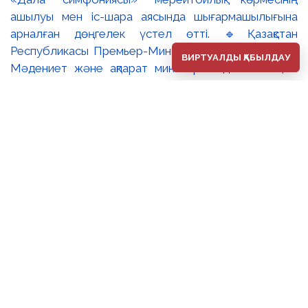
ашылуы мен іс-шара аясында шығармашылығына
арналған дөңгелек үстел өтті. 🔹Қазақстан
Республикасы Премьер-Министрінің орынбасары –
ВИРТУАЛДЫ ҚАБЫЛДАУ
Мәдениет және ақпарат министрі Аида Ғалымқызы
Балаева Сахи Романовтың туғанына 100 жыл
толуына арналған «Дала симфониясы» мерейтойлық
көрмесінің ашылуына орай құттықтау хатын жолдады.
Құттықтау хатында Сахи Романовтың қазақ бейнелеу
өнерінде ұлттық кескіндеме мен графиканың
дамуына зор үлес қосқан дара суретші екенін атап
өтті. Сонымен қатар көрменің суретшінің бай
шығармашылық мұрасын жаңаша зерделеп, кейінгі
ұрпаққа насихаттаудағы маңызына тоқталып, көрменің
табысты өтуіне тілектестік білдірді. Құттықтау хатын
музей директоры Жұмабекова Гүлайым
Мұсағұлқызы оқып берді. 🔸Халық суретшісі Сахи
Романовтың мерейтойлық көрмесі оның кең көлемді