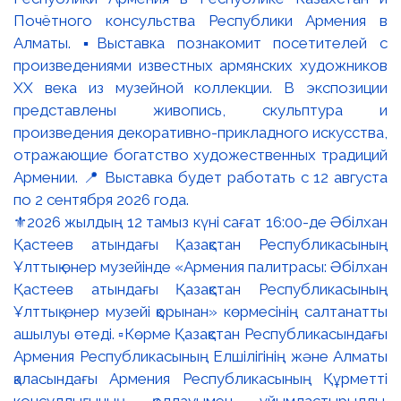
⚜️2026 жылдың 12 тамыз күні сағат 16:00-де Әбілхан
Қастеев атындағы Қазақстан Республикасының
Ұлттық өнер музейінде «Армения палитрасы: Әбілхан
Қастеев атындағы Қазақстан Республикасының
Ұлттық өнер музейі қорынан» көрмесінің салтанатты
ашылуы өтеді. ▫️Көрме Қазақстан Республикасындағы
Армения Республикасының Елшілігінің және Алматы
қаласындағы Армения Республикасының Құрметті