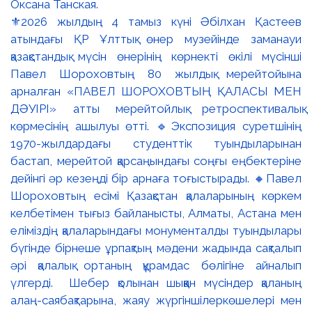
⚜️2026 жылдың 4 тамыз күні Әбілхан Қастеев
атындағы ҚР Ұлттық өнер музейінде заманауи
қазақстандық мүсін өнерінің көрнекті өкілі мүсінші
Павел Шороховтың 80 жылдық мерейтойына
арналған «ПАВЕЛ ШОРОХОВТЫҢ ҚАЛАСЫ МЕН
ДӘУІРІ» атты мерейтойлық ретроспективалық
көрмесінің ашылуы өтті. 🔹Экспозиция суретшінің
1970-жылдардағы студенттік туындыларынан
бастап, мерейтой қарсаңындағы соңғы еңбектеріне
дейінгі әр кезеңді бір арнаға тоғыстырады. 🔸Павел
Шороховтың есімі Қазақстан қалаларының көркем
келбетімен тығыз байланысты, Алматы, Астана мен
еліміздің қалаларындағы монументалды туындылары
бүгінде бірнеше ұрпақтың мәдени жадында сақталып
әрі қалалық ортаның құрамдас бөлігіне айналып
үлгерді. Шебер қолынан шыққан мүсіндер қаланың
алаң-саябақтарына, жаяу жүргіншілеркөшелері мен