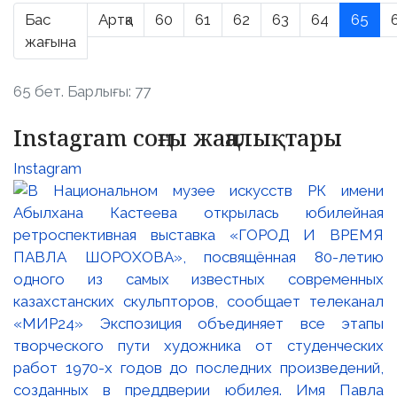
Бас
Артқа
60
61
62
63
64
65
жағына
65 бет. Барлығы: 77
Instagram соңғы жаңалықтары
Instagram