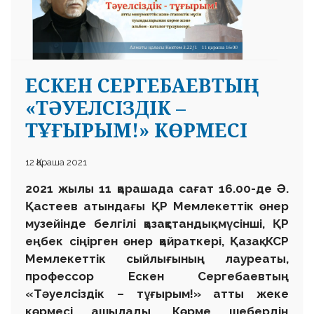
ЕСКЕН СЕРГЕБАЕВТЫҢ
«ТӘУЕЛСІЗДІК –
 23 97
ТҰҒЫРЫМ!» КӨРМЕСІ
12 Қараша 2021
2021 жылы 11 қарашада сағат 16.00-де Ә.
Қастеев атындағы ҚР Мемлекеттік өнер
музейінде белгілі қазақстандық мүсінші, ҚР
еңбек сіңірген өнер қайраткері, Қазақ КСР
Мемлекеттік сыйлығының лауреаты,
профессор Ескен Сергебаевтың
«Тәуелсіздік – тұғырым!» атты жеке
көрмесі ашылады. Көрме шебердің