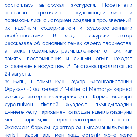
⚜️ Бүгін, 1 тамыз күні Гаухар Бисенғалиеваның
(Арухан) «Жад бедері / Matter of Memory» көрмесі
аясында авторлық экскурсия өтті. Көрме қонақтары
суретшімен тікелей жүздесіп, туындылардың
дүниеге келу тарихымен, олардың идеялық мазмұны
мен көркемдік ерекшеліктерімен танысты.
Экскурсия барысында автор өз шығармашылығының
негізгі тақырыптары мен жад, естелік және жеке