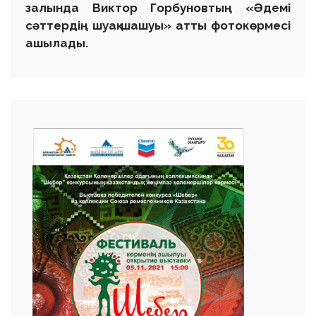
залында Виктор Горбуновтың «Әдемі
сәттердің шуақ шашуы» атты фотокөрмесі
ашылады.