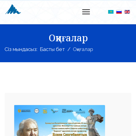
Оқиғалар
Сіз мындасыз:
Басты бет
Оқиғалар