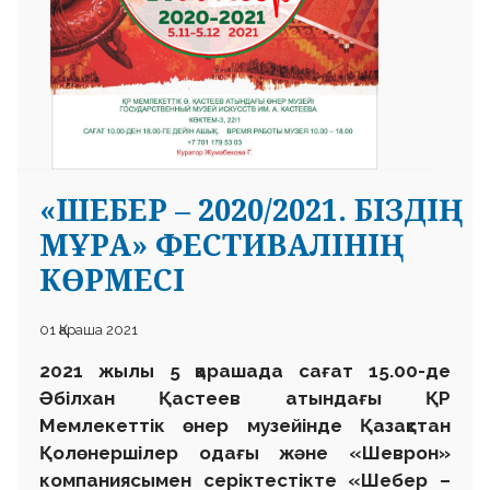
«ШЕБЕР – 2020/2021. БІЗДІҢ
МҰРА» ФЕСТИВАЛІНІҢ
КӨРМЕСІ
01 Қараша 2021
2021 жылы 5 қарашада сағат 15.00-де
Әбілхан Қастеев атындағы ҚР
Мемлекеттік өнер музейінде Қазақстан
Қолөнершілер одағы және «Шеврон»
компаниясымен серіктестікте «Шебер –