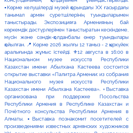
консулдығының қолдауымен ұйымдастырылды.
▪️Көрме келушілерді музей қорындағы ХХ ғасырдағы
танымал армян суретшілерінің туындыларымен
таныстырады. Экспозицияға Арменияның бай
көркемдік дәстүрлерімен таныстыратын кескіндеме,
мүсін және сәндік-қолданбалы өнер туындылары
қойылған. 📍 Көрме 2026 жылғы 12 тамыз - 2 қыркүйек
аралығында жұмыс істейді. ⚜️12 августа в 16:00 в
Национальном музее искусств Республики
Казахстан имени Абылхана Кастеева состоится
открытие выставки «Палитра Армении: из собрания
Национального музея искусств Республики
Казахстан имени Абылхана Кастеева». ▫️Выставка
организована при поддержке Посольства
Республики Армения в Республике Казахстан и
Почётного консульства Республики Армения в
Алматы. ▪️Выставка познакомит посетителей с
произведениями известных армянских художников