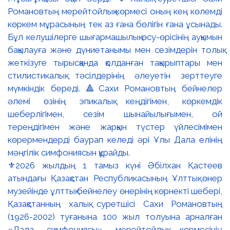
⚜️2026 жылдың 1 тамыз күні Әбілхан Қастеев
атындағы Қазақстан Республикасының Ұлттық өнер
музейінде ұлттық бейнелеу өнерінің көрнекті шебері,
Қазақстанның халық суретшісі Сахи Романовтың
(1926-2002) туғанына 100 жыл толуына арналған
«Дала симфониясы» мерейтойлық көрмесінің