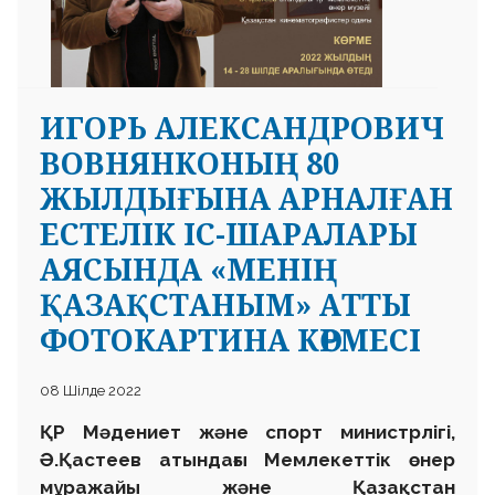
ИГОРЬ АЛЕКСАНДРОВИЧ
ВОВНЯНКОНЫҢ 80
ЖЫЛДЫҒЫНА АРНАЛҒАН
ЕСТЕЛІК ІС-ШАРАЛАРЫ
АЯСЫНДА «МЕНІҢ
ҚАЗАҚСТАНЫМ» АТТЫ
ФОТОКАРТИНА КӨРМЕСІ
08 Шілде 2022
ҚР Мәдениет және спорт министрлігі,
Ә.Қастеев атындағы Мемлекеттік өнер
мұражайы және Қазақстан