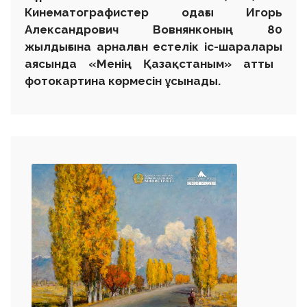
Кинематографистер одағы Игорь
Александрович Вовнянконың 80
жылдығына арналған естелік іс-шаралар
ы
аясында
«
Менің Қазақстаным
» атты
фотокартин
а
көрмесін ұсынады.