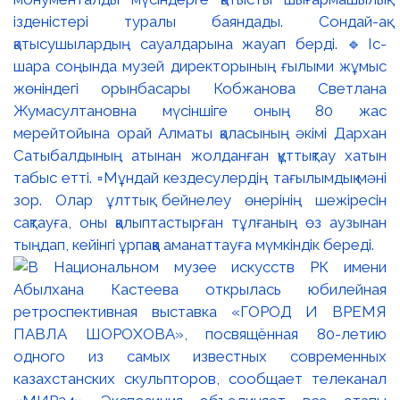
ізденістері туралы баяндады. Сондай-ақ
қатысушылардың сауалдарына жауап берді. 🔹Іс-
шара соңында музей директорының ғылыми жұмыс
жөніндегі орынбасары Кобжанова Светлана
Жумасултановна мүсіншіге оның 80 жас
мерейтойына орай Алматы қаласының әкімі Дархан
Сатыбалдының атынан жолданған құттықтау хатын
табыс етті. ▫️Мұндай кездесулердің тағылымдық мәні
зор. Олар ұлттық бейнелеу өнерінің шежіресін
сақтауға, оны қалыптастырған тұлғаның өз аузынан
тыңдап, кейінгі ұрпаққа аманаттауға мүмкіндік береді.