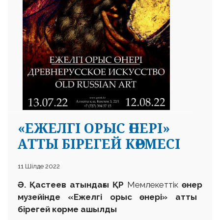
«ЕЖЕЛГІ ОРЫС ӨНЕРІ»
АТТЫ БІРЕГЕЙ КӨРМЕCІ
11 Шілде 2022
Ә. Қастеев атындағы ҚР
Мемлекеттік
өнер
музей
ін
де
«Ежелгі
орыс өнері
»
атты
бірегей көрме ашылды