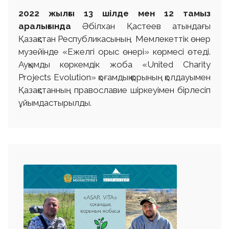
2022 ж
ылғы
13 шілде
мен 12 тамыз
аралығында
Әбілхан Қастеев атындағы
Қазақстан Республикасының Мемлекеттік өнер
музейінде «Ежелгі орыс өнері» көрмесі өтеді.
Ауқымды көркемдік жоба «United Charity
Projects Evolution» қоғамдық қорының қолдауымен
Қазақстанның православие шіркеуімен бірлесіп
ұйымдастырылды.