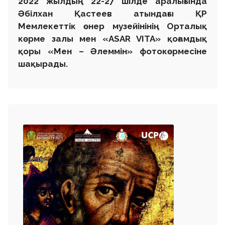
2022 жылдың 22-27 шілде аралығында
Әбілхан Қастеев атындағы ҚР
Мемлекеттік өнер музейінінің Орталық
көрме залы мен «ASAR VITA» қоғамдық
қоры «Мен – Әлеммін» фотокөрмесіне
шақырады.