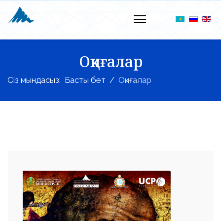
Оқиғалар
Сіз мындасыз:
Басты бет
Оқиғалар