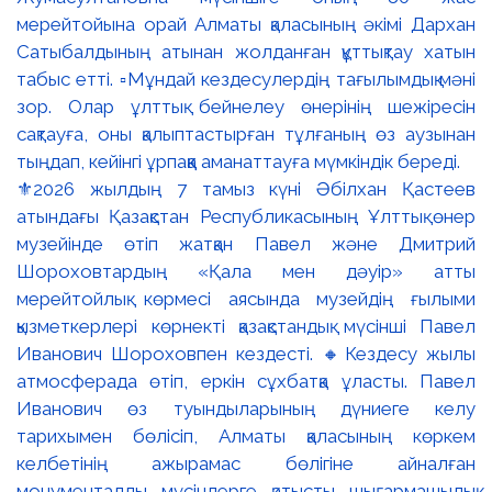
⚜️2026 жылдың 7 тамыз күні Әбілхан Қастеев
атындағы Қазақстан Республикасының Ұлттық өнер
музейінде өтіп жатқан Павел және Дмитрий
Шороховтардың «Қала мен дәуір» атты
мерейтойлық көрмесі аясында музейдің ғылыми
қызметкерлері көрнекті қазақстандық мүсінші Павел
Иванович Шороховпен кездесті. 🔸Кездесу жылы
атмосферада өтіп, еркін сұхбатқа ұласты. Павел
Иванович өз туындыларының дүниеге келу
тарихымен бөлісіп, Алматы қаласының көркем
келбетінің ажырамас бөлігіне айналған
монументалды мүсіндерге қатысты шығармашылық