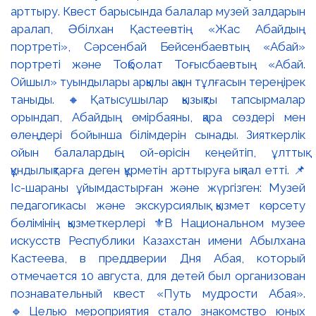
арттыру. Квест барысында балалар музей залдарын
аралап, Әбілхан Қастеевтің «Жас Абайдың
портреті», Сәрсенбай Бейсенбаевтың «Абай»
портреті және Тоқболат Тоғысбаевтың «Абай.
Ойшыл» туындылары арқылы ақын тұлғасын тереңірек
таныды. 🔸Қатысушылар қызықты тапсырмалар
орындап, Абайдың өмірбаяны, қара сөздері мен
өлеңдері бойынша білімдерін сынады. Зияткерлік
ойын балалардың ой-өрісін кеңейтіп, ұлттық
құндылықтарға деген құрметін арттыруға ықпал етті. 📌
Іс-шараны ұйымдастырған және жүргізген: Музей
педагогикасы және экскурсиялық қызмет көрсету
бөлімінің қызметкерлері ⚜️В Национальном музее
искусств Республики Казахстан имени Абылхана
Кастеева, в преддверии Дня Абая, который
отмечается 10 августа, для детей был организован
познавательный квест «Путь мудрости Абая».
🔹Целью мероприятия стало знакомство юных