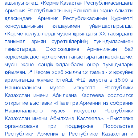
ашылуы өтеді. ▫️Көрме Қазақстан Республикасындағы
Армения Республикасының Елшілігінің және Алматы
қаласындағы Армения Республикасының Құрметті
консулдығының қолдауымен ұйымдастырылды.
▪️Көрме келушілерді музей қорындағы ХХ ғасырдағы
танымал армян суретшілерінің туындыларымен
таныстырады. Экспозицияға Арменияның бай
көркемдік дәстүрлерімен таныстыратын кескіндеме,
мүсін және сәндік-қолданбалы өнер туындылары
қойылған. 📍 Көрме 2026 жылғы 12 тамыз - 2 қыркүйек
аралығында жұмыс істейді. ⚜️12 августа в 16:00 в
Национальном музее искусств Республики
Казахстан имени Абылхана Кастеева состоится
открытие выставки «Палитра Армении: из собрания
Национального музея искусств Республики
Казахстан имени Абылхана Кастеева». ▫️Выставка
организована при поддержке Посольства
Республики Армения в Республике Казахстан и