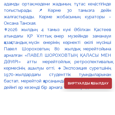
⚜️2026 жылдың 4 тамыз күні Әбілхан Қастеев
атындағы ҚР Ұлттық өнер музейінде заманауи
қазақстандық мүсін өнерінің көрнекті өкілі мүсінші
Павел Шороховтың 80 жылдық мерейтойына
арналған «ПАВЕЛ ШОРОХОВТЫҢ ҚАЛАСЫ МЕН
ДӘУІРІ» атты мерейтойлық ретроспективалық
көрмесінің ашылуы өтті. 🔹Экспозиция суретшінің
1970-жылдардағы студенттік туындыларынан
бастап, мерейтой қарсаңындағы соңғы еңбектеріне
ВИРТУАЛДЫ ҚАБЫЛДАУ
дейінгі әр кезеңді бір арнаға тоғыстырады. 🔸Павел
Шороховтың есімі Қазақстан қалаларының көркем
келбетімен тығыз байланысты, Алматы, Астана мен
еліміздің қалаларындағы монументалды туындылары
бүгінде бірнеше ұрпақтың мәдени жадында сақталып