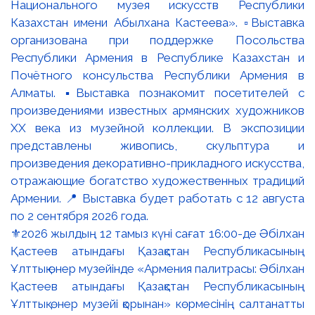
⚜️2026 жылдың 12 тамыз күні сағат 16:00-де Әбілхан
Қастеев атындағы Қазақстан Республикасының
Ұлттық өнер музейінде «Армения палитрасы: Әбілхан
Қастеев атындағы Қазақстан Республикасының
Ұлттық өнер музейі қорынан» көрмесінің салтанатты