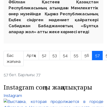
Әбілхан Қастеев Қазақстан
Республикасының атындағы Мемлекеттік
өнер музейінде Қырғыз Республикасының
Еңбек сіңірген мәдениет қайраткері
Сабиджан Бабаджановтың «Бұлтқа
апарар жол» атты
жеке көрмесі өтеді
Бас
Артқа
52
53
54
55
56
57
жағына
57 бет. Барлығы: 77
Instagram соңғы жаңалықтары
Instagram