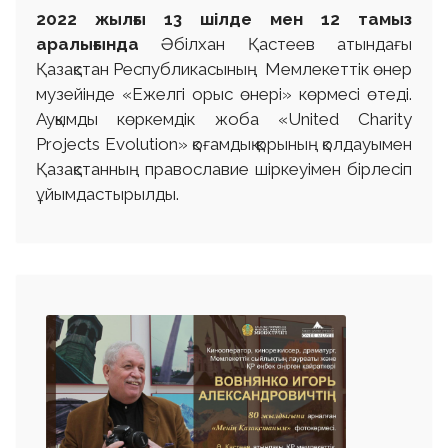
2022 ж
ылғы
13 шілде
мен 12 тамыз
аралығында
Әбілхан Қастеев атындағы
Қазақстан Республикасының Мемлекеттік өнер
музейінде «Ежелгі орыс өнері» көрмесі өтеді.
Ауқымды көркемдік жоба «United Charity
Projects Evolution» қоғамдық қорының қолдауымен
Қазақстанның православие шіркеуімен бірлесіп
ұйымдастырылды.