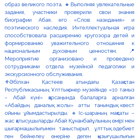
⚜️Әбілхан Қастеев атындағы Қазақстан
Республикасының Ұлттық өнер музейінде «10 тамыз
– Абай күні» қарсаңында балаларға арналған
«Абайдың даналық жолы» атты танымдық квест
ойыны ұйымдастырылды. 🔹Іс-шараның мақсаты –
жас қатысушыларды Абай Құнанбайұлының өмірі мен
шығармашылығымен таныстырып, ұлттық әдебиет
пен бейнелеу өнеріне деген қызығушылығын