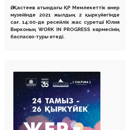
Ә. Қастеев атындағы ҚР Мемлекеттік өнер
музейінде 2021 жылдың 2 қыркүйегінде
сағ. 14:00-де ресейлік жас суретші Юлия
Вирконың WORK IN PROGRESS көрмесінің
баспасөз-туры өтеді.