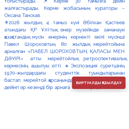
⚜️2026 жылдың 4 тамыз күні Әбілхан Қастеев
атындағы ҚР Ұлттық өнер музейінде заманауи
қазақстандық мүсін өнерінің көрнекті өкілі мүсінші
Павел Шороховтың 80 жылдық мерейтойына
арналған «ПАВЕЛ ШОРОХОВТЫҢ ҚАЛАСЫ МЕН
ДӘУІРІ» атты мерейтойлық ретроспективалық
көрмесінің ашылуы өтті. 🔹Экспозиция суретшінің
1970-жылдардағы студенттік туындыларынан
бастап, мерейтой қарсаңындағы соңғы еңбектеріне
ВИРТУАЛДЫ ҚАБЫЛДАУ
дейінгі әр кезеңді бір арнаға тоғыстырады. 🔸Павел
Шороховтың есімі Қазақстан қалаларының көркем
келбетімен тығыз байланысты, Алматы, Астана мен
еліміздің қалаларындағы монументалды туындылары
бүгінде бірнеше ұрпақтың мәдени жадында сақталып
әрі қалалық ортаның құрамдас бөлігіне айналып