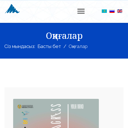
Оқиғалар
Сіз мындасыз:
Басты бет
Оқиғалар