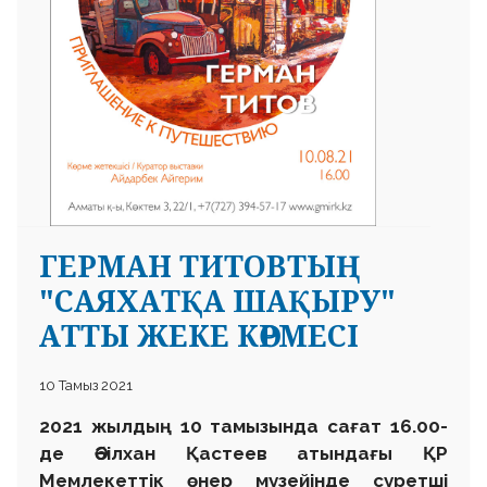
ГЕРМАН ТИТОВТЫҢ
"САЯХАТҚА ШАҚЫРУ"
АТТЫ ЖЕКЕ КӨРМЕСІ
10 Тамыз 2021
2021 жылдың 10 тамызында сағат 16.00-
де Әбілхан Қастеев атындағы ҚР
Мемлекеттік өнер музейінде суретші