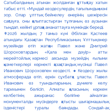
⚜️2026 жылдың 7 тамыз күні Әбілхан Қастеев
атындағы Қазақстан Республикасының Ұлттық өнер
музейінде өтіп жатқан Павел және Дмитрий
Шороховтардың «Қала мен дәуір» атты
мерейтойлық көрмесі аясында музейдің ғылыми
қызметкерлері көрнекті қазақстандық мүсінші Павел
Иванович Шороховпен кездесті. 🔸Кездесу жылы
атмосферада өтіп, еркін сұхбатқа ұласты. Павел
Иванович өз туындыларының дүниеге келу
тарихымен бөлісіп, Алматы қаласының көркем
келбетінің ажырамас бөлігіне айналған
монументалды мүсіндерге қатысты шығармашылық
ізденістері туралы баяндады. Сондай-ақ