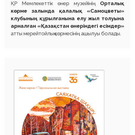
ҚР Мемлекеттік өнер музейінің
Орталық
көрме залында қалалық «Самоцветы»
клубының құрылғанына елу жыл толуына
арналған «Қазақстан өнеріндегі есімдер»
атты мерейтойлық көрмесінің ашылуы болады.