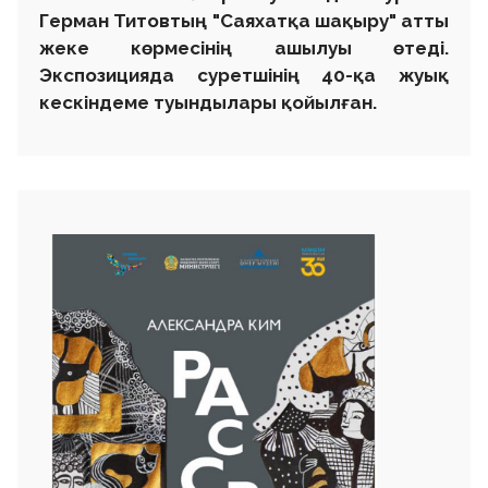
Герман Титовтың "Саяхатқа шақыру" атты
жеке көрмесінің ашылуы өтеді.
Экспозицияда суретшінің 40-қа жуық
кескіндеме туындылары қойылған.