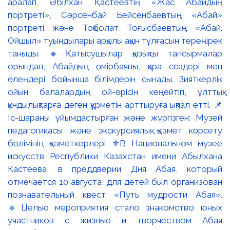
аралап, Әбілхан Қастеевтің «Жас Абайдың
портреті», Сәрсенбай Бейсенбаевтың «Абай»
портреті және Тоқболат Тоғысбаевтың «Абай.
Ойшыл» туындылары арқылы ақын тұлғасын тереңірек
таныды. 🔸Қатысушылар қызықты тапсырмалар
орындап, Абайдың өмірбаяны, қара сөздері мен
өлеңдері бойынша білімдерін сынады. Зияткерлік
ойын балалардың ой-өрісін кеңейтіп, ұлттық
құндылықтарға деген құрметін арттыруға ықпал етті. 📌
Іс-шараны ұйымдастырған және жүргізген: Музей
педагогикасы және экскурсиялық қызмет көрсету
бөлімінің қызметкерлері ⚜️В Национальном музее
искусств Республики Казахстан имени Абылхана
Кастеева, в преддверии Дня Абая, который
отмечается 10 августа, для детей был организован
познавательный квест «Путь мудрости Абая».
🔹Целью мероприятия стало знакомство юных
участников с жизнью и творчеством Абая