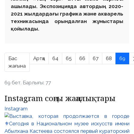
ашылады. Экспозицияда автордың 2020-
2021 жылдардағы графика және акварель
техникасында орындалған жұмыстары
қойылады.
Бас
Артқа
64
65
66
67
68
69
жағына
69 бет. Барлығы: 77
Instagram соңғы жаңалықтары
Instagram