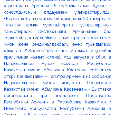
қаласындағы Армения Республикасының Құрметті
консулдығының қолдауымен ұйымдастырылды.
▪️Көрме келушілерді музей қорындағы ХХ ғасырдағы
танымал армян суретшілерінің туындыларымен
таныстырады. Экспозицияға Арменияның бай
көркемдік дәстүрлерімен таныстыратын кескіндеме,
мүсін және сәндік-қолданбалы өнер туындылары
қойылған. 📍 Көрме 2026 жылғы 12 тамыз - 2 қыркүйек
аралығында жұмыс істейді. ⚜️12 августа в 16:00 в
Национальном музее искусств Республики
Казахстан имени Абылхана Кастеева состоится
открытие выставки «Палитра Армении: из собрания
Национального музея искусств Республики
Казахстан имени Абылхана Кастеева». ▫️Выставка
организована при поддержке Посольства
Республики Армения в Республике Казахстан и
Почётного консульства Республики Армения в
Алматы. ▪️Выставка познакомит посетителей с