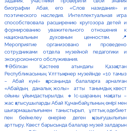
⚜️Әбілхан Қастеев атындағы Қазақстан
Республикасының Ұлттық өнер музейінде «10 тамыз
– Абай күні» қарсаңында балаларға арналған
«Абайдың даналық жолы» атты танымдық квест
ойыны ұйымдастырылды. 🔹Іс-шараның мақсаты –
жас қатысушыларды Абай Құнанбайұлының өмірі мен
шығармашылығымен таныстырып, ұлттық әдебиет
пен бейнелеу өнеріне деген қызығушылығын
арттыру. Квест барысында балалар музей залдарын