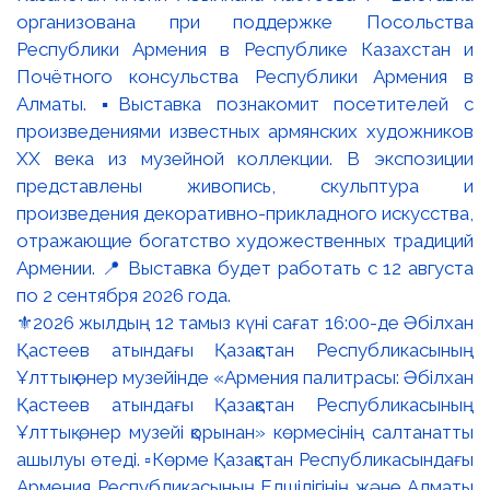
⚜️2026 жылдың 12 тамыз күні сағат 16:00-де Әбілхан
Қастеев атындағы Қазақстан Республикасының
Ұлттық өнер музейінде «Армения палитрасы: Әбілхан
Қастеев атындағы Қазақстан Республикасының
Ұлттық өнер музейі қорынан» көрмесінің салтанатты
ашылуы өтеді. ▫️Көрме Қазақстан Республикасындағы
Армения Республикасының Елшілігінің және Алматы