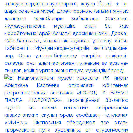
қатысушылардың сауалдарына жауап берді. 🔹Іс-
шара соңында музей директорының ғылыми жұмыс
жөніндегі орынбасары Кобжанова Светлана
Жумасултановна мүсіншіге оның 80 жас
мерейтойына орай Алматы қаласының әкімі Дархан
Сатыбалдының атынан жолданған құттықтау хатын
табыс етті. ▫️Мұндай кездесулердің тағылымдық мәні
зор. Олар ұлттық бейнелеу өнерінің шежіресін
сақтауға, оны қалыптастырған тұлғаның өз аузынан
тыңдап, кейінгі ұрпаққа аманаттауға мүмкіндік береді.