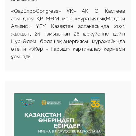
«QazExpoCongress» ҰК» АҚ, Ә. Қастеев
атындағы ҚР МӨМ мен «Еуразиялық Мәдени
Альянс» ҮЕҰ Қазақстан астанасында 2021
жылдың 24 тамызынан 26 қыркүйегіне дейін
Нұр-Әлем болашақ энергиясы мұражайында
өтетін «Жер - Ғарыш» картиналар көрмесін
ұсынады.