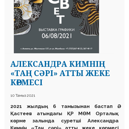
АЛЕКСАНДРА КИМНІҢ
«ТАҢ СӘРІ» АТТЫ ЖЕКЕ
КӨРМЕСІ
10 Тамыз 2021
2021 жылдың 6 тамызынан бастап Ә.
Қастеев атындағы ҚР МӨМ Орталық
көрме залында суретші Александра
Кимнің «Таң сәрі» атты жеке көрмесі