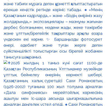
және табиғи мұраға деген құрметті қалыптастыратын
ерекше кеңістік ретінде көрініс табады. 🔸«Менің
Қазақстаным кадрларда…» және «Біздің өміріміз жазу
жолдарында…» экспозициялары – мазмұны жағынан
дербес болғанымен, мәдени жады, жеке тәжірибе
және ұлттық бірегейлік тақырыптары арқылы өзара
үндескен екі көрме. ✨ Баршаңызды фотосурет
өнері, әдебиет және туған жерге деген
сүйіспеншілікті тоғыстырған осы бірегей жобамен
танысуға шақырамыз.