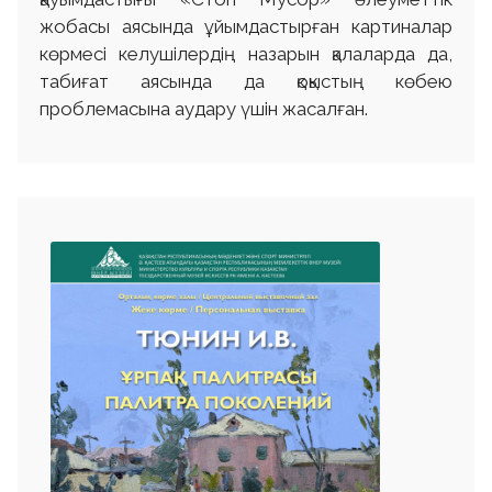
жобасы аясында ұйымдастырған картиналар
көрмесі келушілердің назарын қалаларда да,
табиғат аясында да қоқыстың көбею
проблемасына аудару үшін жасалған.