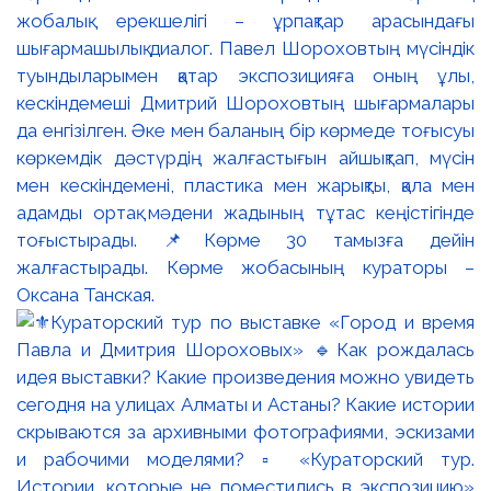
жобалық ерекшелігі – ұрпақтар арасындағы
шығармашылық диалог. Павел Шороховтың мүсіндік
туындыларымен қатар экспозицияға оның ұлы,
кескіндемеші Дмитрий Шороховтың шығармалары
да енгізілген. Әке мен баланың бір көрмеде тоғысуы
көркемдік дәстүрдің жалғастығын айшықтап, мүсін
мен кескіндемені, пластика мен жарықты, қала мен
адамды ортақ мәдени жадының тұтас кеңістігінде
тоғыстырады. 📌Көрме 30 тамызға дейін
жалғастырады. Көрме жобасының кураторы –
Оксана Танская.