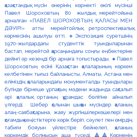
қазақстандық мүсін өнерінің көрнекті өкілі мүсінші
Павел Шороховтың 80 жылдық мерейтойына
арналған «ПАВЕЛ ШОРОХОВТЫҢ ҚАЛАСЫ МЕН
ДӘУІРІ» атты мерейтойлық ретроспективалық
көрмесінің ашылуы өтті. 🔹Экспозиция суретшінің
1970-жылдардағы студенттік туындыларынан
бастап, мерейтой қарсаңындағы соңғы еңбектеріне
дейінгі әр кезеңді бір арнаға тоғыстырады. 🔸Павел
Шороховтың есімі Қазақстан қалаларының көркем
келбетімен тығыз байланысты, Алматы, Астана мен
еліміздің қалаларындағы монументалды туындылары
бүгінде бірнеше ұрпақтың мәдени жадында сақталып
әрі қалалық ортаның құрамдас бөлігіне айналып
үлгерді. Шебер қолынан шыққан мүсіндер қаланың
алаң-саябақтарына, жаяу жүргіншілеркөшелері мен
қоғамдық кеңістіктерге көрік беріп, сәулет пен өмірдің
табиғи бояуын үйлестіре бейнелеп, қаланың
көркемдік болмысын аша түседі. 🔺🔺Көрменің