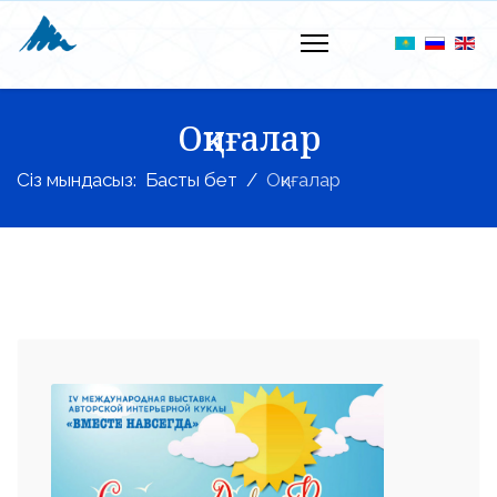
Оқиғалар
Сіз мындасыз:
Басты бет
Оқиғалар