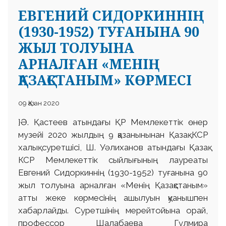
ЕВГЕНИЙ СИДОРКИННІҢ
(1930-1952) ТУҒАНЫНА 90
ЖЫЛ ТОЛУЫНА
АРНАЛҒАН «МЕНІҢ
ҚАЗАҚСТАНЫМ» КӨРМЕСІ
09 Қазан 2020
}Ә. Қастеев атындағы ҚР Мемлекеттік өнер
музейі 2020 жылдың 9 қазанынынан Қазақ КСР
халық суретшісі, Ш. Уәлиханов атындағы Қазақ
КСР Мемлекеттік сыйлығының лауреаты
Евгений Сидоркиннің (1930-1952) туғанына 90
жыл толуына арналған «Менің Қазақстаным»
атты жеке көрмесінің ашылуын қуанышпен
хабарлайды. Суретшінің мерейтойына орай,
профессор Шалабаева Гүлмира