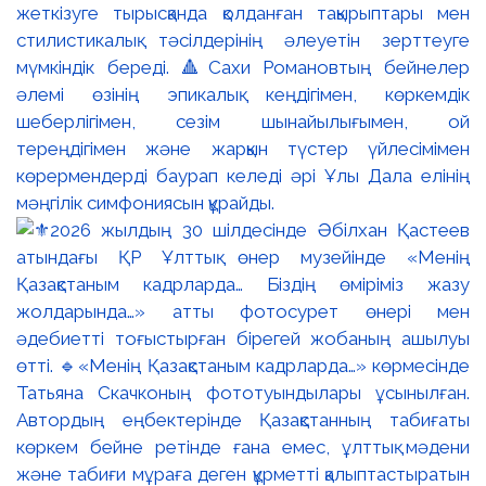
жеткізуге тырысқанда қолданған тақырыптары мен
стилистикалық тәсілдерінің әлеуетін зерттеуге
мүмкіндік береді. 🔺Сахи Романовтың бейнелер
әлемі өзінің эпикалық кеңдігімен, көркемдік
шеберлігімен, сезім шынайылығымен, ой
тереңдігімен және жарқын түстер үйлесімімен
көрермендерді баурап келеді әрі Ұлы Дала елінің
мәңгілік симфониясын құрайды.