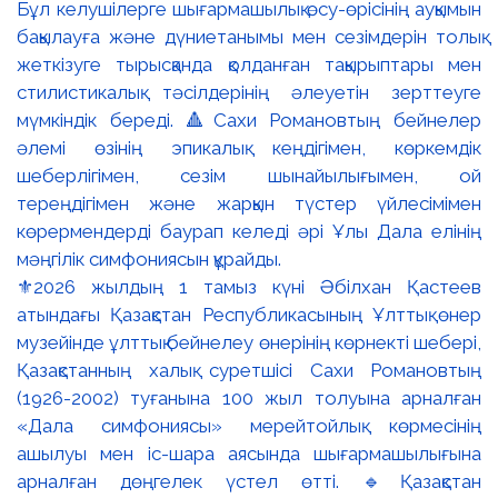
⚜️2026 жылдың 1 тамыз күні Әбілхан Қастеев
атындағы Қазақстан Республикасының Ұлттық өнер
музейінде ұлттық бейнелеу өнерінің көрнекті шебері,
Қазақстанның халық суретшісі Сахи Романовтың
(1926-2002) туғанына 100 жыл толуына арналған
«Дала симфониясы» мерейтойлық көрмесінің
ашылуы мен іс-шара аясында шығармашылығына
арналған дөңгелек үстел өтті. 🔹Қазақстан