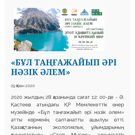
«БҰЛ ТАҢҒАЖАЙЫП ӘРІ
НӘЗІК ӘЛЕМ»
29 Қазан 2020
2020 жылдың 28 қазанында сағат 12: 00-де - Ә.
Қастеев атындағы ҚР Мемлекеттік өнер
музейінде «Бұл таңғажайып әрі нәзік әлем»
атты көрменің салтанатты ашылуы өтті.
Қазақстанның экологиялық ұйымдарының
қауымдастығы «Стоп Мусор» әлеуметтік