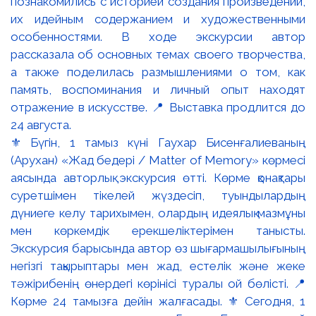
⚜️ Бүгін, 1 тамыз күні Гаухар Бисенғалиеваның
(Арухан) «Жад бедері / Matter of Memory» көрмесі
аясында авторлық экскурсия өтті. Көрме қонақтары
суретшімен тікелей жүздесіп, туындылардың
дүниеге келу тарихымен, олардың идеялық мазмұны
мен көркемдік ерекшеліктерімен танысты.
Экскурсия барысында автор өз шығармашылығының
негізгі тақырыптары мен жад, естелік және жеке
тәжірибенің өнердегі көрінісі туралы ой бөлісті. 📍
Көрме 24 тамызға дейін жалғасады. ⚜️ Сегодня, 1