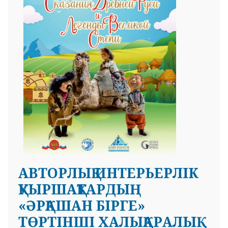
 23 97
АВТОРЛЫҚ ИНТЕРЬЕРЛІК
ҚУЫРШАҚТАРДЫҢ
«ӘРҚАШАН БІРГЕ»
ТӨРТІНШІ ХАЛЫҚАРАЛЫҚ