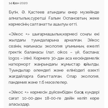
14 Қазан 2020
Бүгін, Ә. Қастеев атындағы өнер музейінде
алматылық суретші Ғалым Оспановтың жеке
көрмесінің салтанатты ашылуы өтті.
«Эйкос +» шығармашылық көрмесі соңғы екі
жылдағы туындаларына арналған. Эйкос
сөзінің мағынасы экология ұғымының ежелгі
гректік баламасы (лат. оіkos – үй, баспана;
logos – ілім). Көрмеге 30-дан аса кескіндемелік
натюрморт жанрындағы жұмыстар қойылды.
Туындылар әлемдегі және еліміздегі өзекті
жағдайларға бағытталған. Олар экология,
пандемия және т.б мәселелер.
«Эйкос +» көрмесін дүйсенбіден басқа күндері
сағат 10-00-ден 18-00-ге дейін келіп көре
аласыздар.