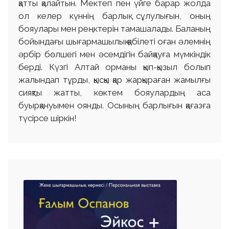
қатты қалайтын. Мектеп пен үйге барар жолда
ол келер күннің барлық сұлулығын, оның
бояулары мен реңктерін тамашалады. Баланың
бойындағы шығармашылық қабілеті оған әлемнің
әрбір бөлшегі мен әсемдігін байқауға мүмкіндік
берді. Күзгі Алтай орманы қып-қызыл болып
жалындап тұрды, қысқы қар жарқыраған жамылғы
сияқты жатты, көктем бояулардың аса
буырқануымен оянды. Осының барлығын қағазға
түсірсе шіркін!