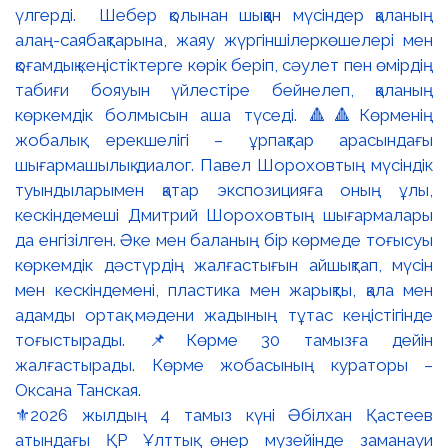
⚜️2026 жылдың 4 тамыз күні Әбілхан Қастеев
атындағы ҚР Ұлттық өнер музейінде заманауи