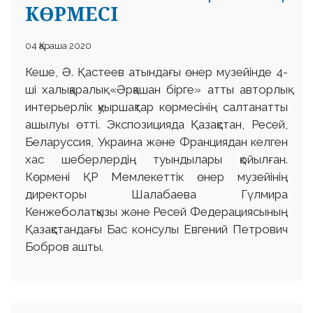
КӨРМЕСІ
04 Қараша 2020
Кеше, Ә. Қастеев атындағы өнер музейінде 4-
ші халықаралық «Әрқашан бірге» атты авторлық
интерьерлік қуыршақтар көрмесінің салтанатты
ашылуы өтті. Экспозицияда Қазақстан, Ресей,
Беларуссия, Украина және Франциядан келген
хас шеберлердің туындылары қойылған.
Көрмені ҚР Мемлекеттік өнер музейінің
директоры Шалабаева Гүлмира
Кенжеболатқызы және Ресей Федерациясының
Қазақстандағы Бас консулы Евгений Петрович
Бобров ашты.