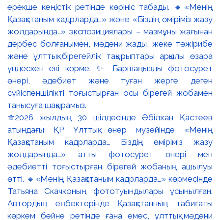
⚜️2026 жылдың 30 шілдесінде Әбілхан Қастеев
атындағы ҚР Ұлттық өнер музейінде «Менің
Қазақстаным кадрларда… Біздің өміріміз жазу
жолдарында…» атты фотосурет өнері мен
әдебиетті тоғыстырған бірегей жобаның ашылуы
өтті. 🔹«Менің Қазақстаным кадрларда…» көрмесінде
Татьяна Скачконың фототуындылары ұсынылған.
Автордың еңбектерінде Қазақстанның табиғаты
көркем бейне ретінде ғана емес, ұлттық мәдени