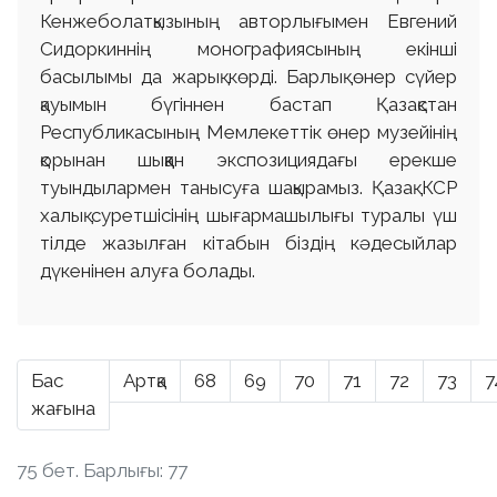
Кенжеболатқызының авторлығымен Евгений
Сидоркиннің монографиясының екінші
басылымы да жарық көрді. Барлық өнер сүйер
қауымын бүгіннен бастап Қазақстан
Республикасының Мемлекеттік өнер музейінің
қорынан шыққан экспозициядағы ерекше
туындылармен танысуға шақырамыз. Қазақ КСР
халық суретшісінің шығармашылығы туралы үш
тілде жазылған кітабын біздің кәдесыйлар
дүкенінен алуға болады.
Бас
Артқа
68
69
70
71
72
73
7
жағына
75 бет. Барлығы: 77