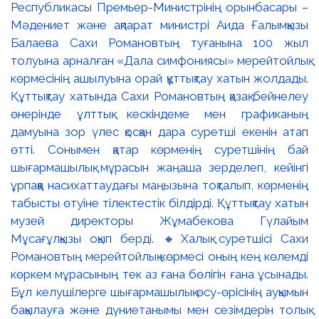
Республикасы Премьер-Министрінің орынбасары –
Мәдениет және ақпарат министрі Аида Ғалымқызы
Балаева Сахи Романовтың туғанына 100 жыл
толуына арналған «Дала симфониясы» мерейтойлық
көрмесінің ашылуына орай құттықтау хатын жолдады.
Құттықтау хатында Сахи Романовтың қазақ бейнелеу
өнерінде ұлттық кескіндеме мен графиканың
дамуына зор үлес қосқан дара суретші екенін атап
өтті. Сонымен қатар көрменің суретшінің бай
шығармашылық мұрасын жаңаша зерделеп, кейінгі
ұрпаққа насихаттаудағы маңызына тоқталып, көрменің
табысты өтуіне тілектестік білдірді. Құттықтау хатын
музей директоры Жұмабекова Гүлайым
Мұсағұлқызы оқып берді. 🔸Халық суретшісі Сахи
Романовтың мерейтойлық көрмесі оның кең көлемді
көркем мұрасының тек аз ғана бөлігін ғана ұсынады.
Бұл келушілерге шығармашылық өсу-өрісінің ауқымын
бақылауға және дүниетанымы мен сезімдерін толық