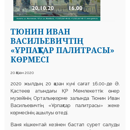
ТЮНИН ИВАН
ВАСИЛЬЕВИЧТІҢ
«ҰРПАҚТАР ПАЛИТРАСЫ»
КӨРМЕСІ
20 Қазан 2020
2020 жылдың 20 қазан күні сағат 16.00-де Ә.
Қастеев атындағы ҚР Мемлекеттік өнер
музейінің Орталық көрме залында Тюнин Иван
Васильевичтің «Ұрпақтар палитрасы» жеке
көрмесінің ашылуы өтеді.
Ваня кішкентай кезінен бастап сурет салуды