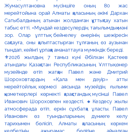
⚜️2026 жылдың 7 тамыз күні Әбілхан Қастеев
атындағы Қазақстан Республикасының Ұлттық өнер
музейінде өтіп жатқан Павел және Дмитрий
Шороховтардың «Қала мен дәуір» атты
мерейтойлық көрмесі аясында музейдің ғылыми
қызметкерлері көрнекті қазақстандық мүсінші Павел
Иванович Шороховпен кездесті. 🔸Кездесу жылы
атмосферада өтіп, еркін сұхбатқа ұласты. Павел
Иванович өз туындыларының дүниеге келу
тарихымен бөлісіп, Алматы қаласының көркем
келбетінің ажырамас бөлігіне айналған