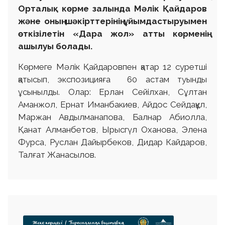
Орталық көрме залында Мәлік Қайдаров
және оның шәкірттерінің ұйымдастыруымен
өткізілетін «Дара жол» атты көрменің
ашылуы болады.
Көрмеге Мәлік Қайдаровпен қатар 12 суретші
қатысып, экспозицияға 60 астам туынды
ұсынылды. Олар: Ерлан Сейілхан, Сұлтан
Аманжол, Ернат Иманбакиев, Айдос Сейдақұл,
Маржан Авдылманапова, Балнар Абиолла,
Қанат Алманбетов, Ырысгүл Оханова, Элена
Фурса, Руслан Дайырбеков, Дидар Кайдаров,
Талғат Жанасылов.