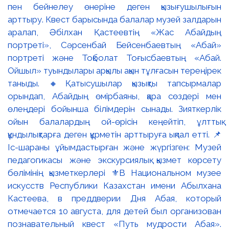
пен бейнелеу өнеріне деген қызығушылығын
арттыру. Квест барысында балалар музей залдарын
аралап, Әбілхан Қастеевтің «Жас Абайдың
портреті», Сәрсенбай Бейсенбаевтың «Абай»
портреті және Тоқболат Тоғысбаевтың «Абай.
Ойшыл» туындылары арқылы ақын тұлғасын тереңірек
таныды. 🔸Қатысушылар қызықты тапсырмалар
орындап, Абайдың өмірбаяны, қара сөздері мен
өлеңдері бойынша білімдерін сынады. Зияткерлік
ойын балалардың ой-өрісін кеңейтіп, ұлттық
құндылықтарға деген құрметін арттыруға ықпал етті. 📌
Іс-шараны ұйымдастырған және жүргізген: Музей
педагогикасы және экскурсиялық қызмет көрсету
бөлімінің қызметкерлері ⚜️В Национальном музее
искусств Республики Казахстан имени Абылхана
Кастеева, в преддверии Дня Абая, который
отмечается 10 августа, для детей был организован
познавательный квест «Путь мудрости Абая».