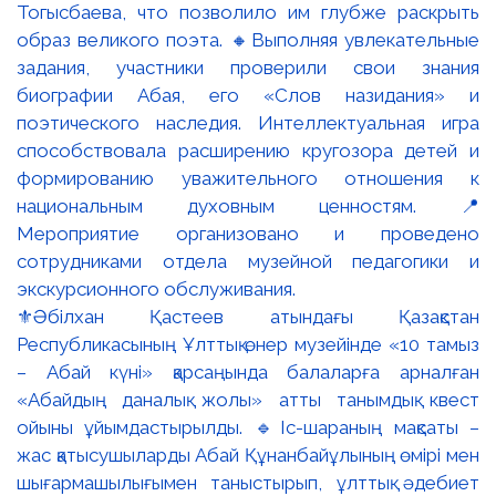
⚜️Әбілхан Қастеев атындағы Қазақстан
Республикасының Ұлттық өнер музейінде «10 тамыз
– Абай күні» қарсаңында балаларға арналған
«Абайдың даналық жолы» атты танымдық квест
ойыны ұйымдастырылды. 🔹Іс-шараның мақсаты –
жас қатысушыларды Абай Құнанбайұлының өмірі мен
шығармашылығымен таныстырып, ұлттық әдебиет