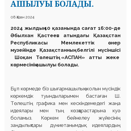
АШЫЛУЫ БОЛАДЫ.
08 Қазан 2024
2024 жылдың 10 қазанында сағат 16:00-де
Әбылхан Қастеев атындағы Қазақстан
Республикасы Мемлекеттік өнер
музейінде Қазақстанның белгілі мүсіншісі
Шоқан Төлештің «АСПАН» атты жеке
көрмесінің ашылуы болады.
Бұл көрмеде біз шығармашылық жолын мүсіндік
көркемдік туындыларымен бастаған Ш.
Төлештің графика мен кескіндемедегі жаңа
идеялары мен тың көзқарастарына куә
боламыз. Көркем бейнелеу жүйесінің
заңдылықтары дүниетанымдық идеялардың