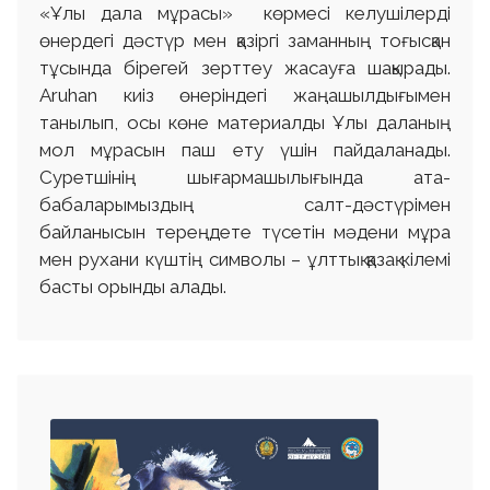
«Ұлы дала мұрасы» көрмесі келушілерді
өнердегі дәстүр мен қазіргі заманның тоғысқан
тұсында бірегей зерттеу жасауға шақырады.
Aruhan киіз өнеріндегі жаңашылдығымен
танылып, осы көне материалды Ұлы даланың
мол мұрасын паш ету үшін пайдаланады.
Суретшінің шығармашылығында ата-
бабаларымыздың салт-дәстүрімен
байланысын тереңдете түсетін мәдени мұра
мен рухани күштің символы – ұлттық қазақ кілемі
басты орынды алады.