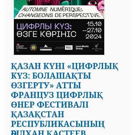
ҚАЗАН КҮНІ «ЦИФРЛЫҚ
КҮЗ: БОЛАШАҚТЫ
ӨЗГЕРТУ» АТТЫ
ФРАНЦУЗ ЦИФРЛЫҚ
ӨНЕР ФЕСТИВАЛІ
ҚАЗАҚСТАН
РЕСПУБЛИКАСЫНЫҢ
ӘБІЛХАН ҚАСТЕЕВ