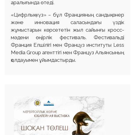
аралығында өтеді.
«Цифрлық күз» – бұл Францияның сандық өнер
және инновация саласындағы үздік
жұмыстарын көрсететін жыл сайынғы кросс-
мәдени өңірлік фестиваль. Фестивальді
Франция Елшілігі мен Француз институты Less
Media Group агенттігі мен Француз Альянсының
қолдауымен ұйымдастырды.