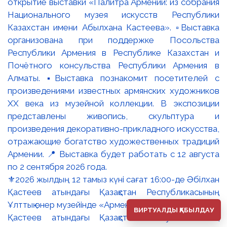
⚜️2026 жылдың 12 тамыз күні сағат 16:00-де Әбілхан
Қастеев атындағы Қазақстан Республикасының
Ұлттық өнер музейінде «Армения палитрасы: Әбілхан
ВИРТУАЛДЫ ҚАБЫЛДАУ
Қастеев атындағы Қазақстан Республикасының