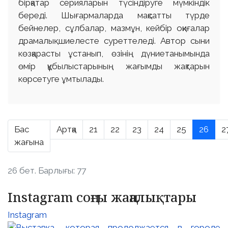
бірқатар серияларын түсіндіруге мүмкіндік
береді. Шығармаларда мақсатты түрде
бейнелер, сұлбалар, мазмұн, кейбір оқиғалар
драмалық шиелесте суреттеледі. Автор сыни
көзқарасты ұстанып, өзінің дүниетанымында
өмір құбылыстарының жағымды жақтарын
көрсетуге ұмтылады.
Бас
Артқа
21
22
23
24
25
26
2
жағына
26 бет. Барлығы: 77
Instagram соңғы жаңалықтары
Instagram