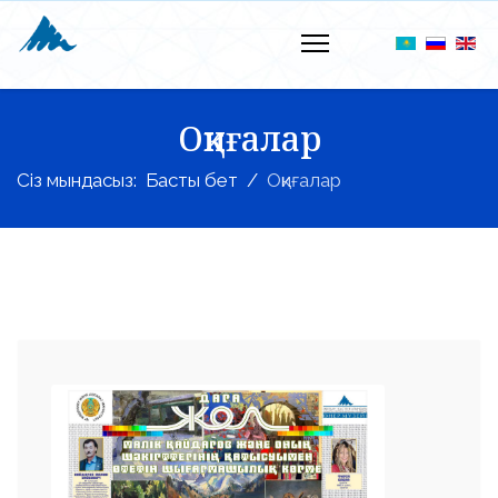
Оқиғалар
Сіз мындасыз:
Басты бет
Оқиғалар