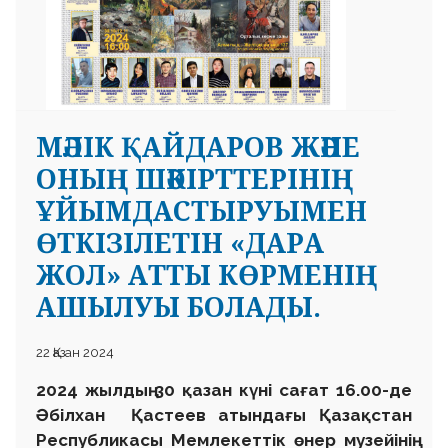
МӘЛІК ҚАЙДАРОВ ЖӘНЕ
 23 97
ОНЫҢ ШӘКІРТТЕРІНІҢ
ҰЙЫМДАСТЫРУЫМЕН
ӨТКІЗІЛЕТІН «ДАРА
ЖОЛ» АТТЫ КӨРМЕНІҢ
АШЫЛУЫ БОЛАДЫ.
22 Қазан 2024
2024 жылдың 30 қазан күні сағат 16.00-де
Әбілхан Қастеев атындағы Қазақстан
Республикасы Мемлекеттік өнер музейінің