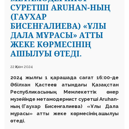
СУРЕТШІ ARUHAN-НЫҢ
(ГАУХАР
БИСЕНҒАЛИЕВА) «ҰЛЫ
ДАЛА МҰРАСЫ» АТТЫ
ЖЕКЕ КӨРМЕСІНІҢ
АШЫЛУЫ ӨТЕДІ.
22 Қазан 2024
2024 жылғы 1 қарашада сағат 16:00-де
Әбілхан Қастеев атындағы Қазақстан
Республикасының Мемлекеттік өнер
музейінде метамодернист суретші Aruhan-
ның (Гаухар Бисенғалиева) «Ұлы Дала
мұрасы» атты жеке көрмесінің ашылуы
өтеді.