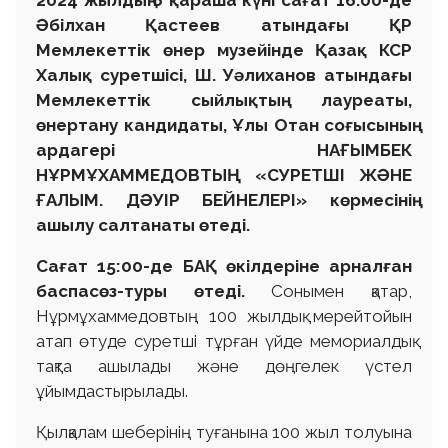
Әбілхан Қастеев атындағы ҚР
Мемлекеттік өнер музейінде Қазақ КСР
Халық суретшісі, Ш. Уәлиханов атындағы
Мемлекеттік сыйлықтың лауреаты,
өнертану кандидаты, Ұлы Отан соғысының
ардагері НАҒЫМБЕК
НҰРМҰХАММЕДОВТЫҢ «СУРЕТШІ ЖӘНЕ
ҒАЛЫМ. ДӘУІР БЕЙНЕЛЕРІ» көрмесінің
ашылу салтанаты өтеді.
Сағат 15:00-де БАҚ өкілдеріне арналған
баспасөз-туры өтеді.
Сонымен қатар,
Нұрмұхаммедовтың 100 жылдық мерейтойын
атап өтуде суретші тұрған үйде мемориалдық
тақта ашылады және дөңгелек үстел
ұйымдастырылады.
Қылқалам шеберінің туғанына 100 жыл толуына