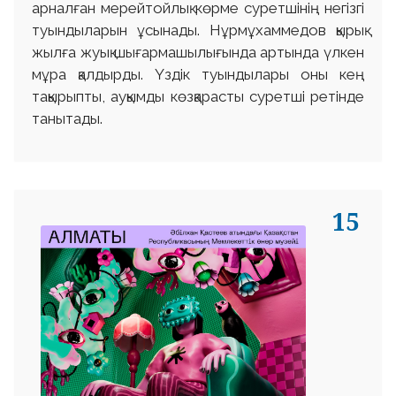
арналған мерейтойлық көрме суретшінің негізгі
туындыларын ұсынады. Нұрмұхаммедов қырық
жылға жуық шығармашылығында артында үлкен
мұра қалдырды. Үздік туындылары оны кең
тақырыпты, ауқымды көзқарасты суретші ретінде
танытады.
15