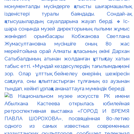
монументалды мүсіндерге қатысты шығармашылық
ізденістері туралы баяндады. Сондай-ақ
қатысушылардың сауалдарына жауап берді. 🔹Іс-
шара соңында музей директорының ғылыми жұмыс
жөніндегі орынбасары Кобжанова Светлана
Жумасултановна мүсіншіге оның 80 жас
мерейтойына орай Алматы қаласының әкімі Дархан
Сатыбалдының атынан жолданған құттықтау хатын
табыс етті. ▫️Мұндай кездесулердің тағылымдық мәні
зор. Олар ұлттық бейнелеу өнерінің шежіресін
сақтауға, оны қалыптастырған тұлғаның өз аузынан
тыңдап, кейінгі ұрпаққа аманаттауға мүмкіндік береді.