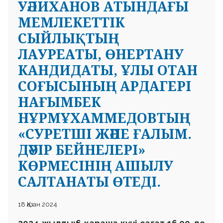
УӘЛИХАНОВ АТЫНДАҒЫ
МЕМЛЕКЕТТІК
СЫЙЛЫҚТЫҢ
ЛАУРЕАТЫ, ӨНЕРТАНУ
КАНДИДАТЫ, ҰЛЫ ОТАН
СОҒЫСЫНЫҢ АРДАГЕРІ
НАҒЫМБЕК
НҰРМҰХАММЕДОВТЫҢ
«СУРЕТШІ ЖӘНЕ ҒАЛЫМ.
ДӘУІР БЕЙНЕЛЕРІ»
КӨРМЕСІНІҢ АШЫЛУ
САЛТАНАТЫ ӨТЕДІ.
18 Қазан 2024
2024 жылдың 6 қараша күні сағат 16.00-де