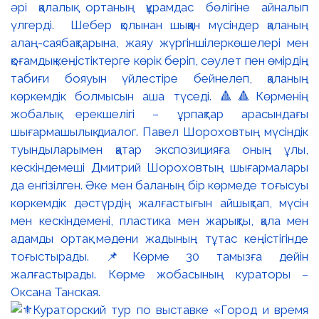
әрі қалалық ортаның құрамдас бөлігіне айналып
үлгерді. Шебер қолынан шыққан мүсіндер қаланың
алаң-саябақтарына, жаяу жүргіншілеркөшелері мен
қоғамдық кеңістіктерге көрік беріп, сәулет пен өмірдің
табиғи бояуын үйлестіре бейнелеп, қаланың
көркемдік болмысын аша түседі. 🔺🔺Көрменің
жобалық ерекшелігі – ұрпақтар арасындағы
шығармашылық диалог. Павел Шороховтың мүсіндік
туындыларымен қатар экспозицияға оның ұлы,
кескіндемеші Дмитрий Шороховтың шығармалары
да енгізілген. Әке мен баланың бір көрмеде тоғысуы
көркемдік дәстүрдің жалғастығын айшықтап, мүсін
мен кескіндемені, пластика мен жарықты, қала мен
адамды ортақ мәдени жадының тұтас кеңістігінде
тоғыстырады. 📌Көрме 30 тамызға дейін
жалғастырады. Көрме жобасының кураторы –
Оксана Танская.