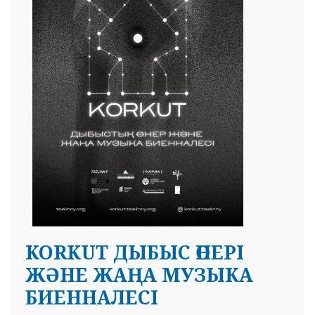
 23 97
KORKUT ДЫБЫС ӨНЕРІ
ЖƏНЕ ЖАҢА МУЗЫКА
БИЕННАЛЕСІ