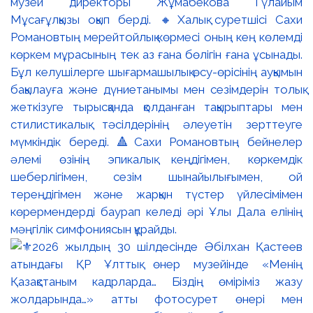
музей директоры Жұмабекова Гүлайым
Мұсағұлқызы оқып берді. 🔸Халық суретшісі Сахи
Романовтың мерейтойлық көрмесі оның кең көлемді
көркем мұрасының тек аз ғана бөлігін ғана ұсынады.
Бұл келушілерге шығармашылық өсу-өрісінің ауқымын
бақылауға және дүниетанымы мен сезімдерін толық
жеткізуге тырысқанда қолданған тақырыптары мен
стилистикалық тәсілдерінің әлеуетін зерттеуге
мүмкіндік береді. 🔺Сахи Романовтың бейнелер
әлемі өзінің эпикалық кеңдігімен, көркемдік
шеберлігімен, сезім шынайылығымен, ой
тереңдігімен және жарқын түстер үйлесімімен
көрермендерді баурап келеді әрі Ұлы Дала елінің
мәңгілік симфониясын құрайды.