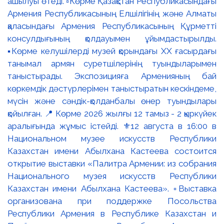
ашылуы өтеді. ▫️Көрме Қазақстан Республикасындағы
Армения Республикасының Елшілігінің және Алматы
қаласындағы Армения Республикасының Құрметті
консулдығының қолдауымен ұйымдастырылды.
▪️Көрме келушілерді музей қорындағы ХХ ғасырдағы
танымал армян суретшілерінің туындыларымен
таныстырады. Экспозицияға Арменияның бай
көркемдік дәстүрлерімен таныстыратын кескіндеме,
мүсін және сәндік-қолданбалы өнер туындылары
қойылған. 📍 Көрме 2026 жылғы 12 тамыз - 2 қыркүйек
аралығында жұмыс істейді. ⚜️12 августа в 16:00 в
Национальном музее искусств Республики
Казахстан имени Абылхана Кастеева состоится
открытие выставки «Палитра Армении: из собрания
Национального музея искусств Республики
Казахстан имени Абылхана Кастеева». ▫️Выставка
организована при поддержке Посольства
Республики Армения в Республике Казахстан и