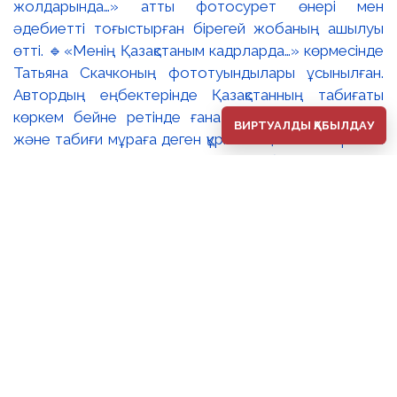
жолдарында…» атты фотосурет өнері мен
әдебиетті тоғыстырған бірегей жобаның ашылуы
өтті. 🔹«Менің Қазақстаным кадрларда…» көрмесінде
Татьяна Скачконың фототуындылары ұсынылған.
Автордың еңбектерінде Қазақстанның табиғаты
көркем бейне ретінде ғана емес, ұлттық мәдени
ВИРТУАЛДЫ ҚАБЫЛДАУ
және табиғи мұраға деген құрметті қалыптастыратын
ерекше кеңістік ретінде көрініс табады. 🔸«Менің
Қазақстаным кадрларда…» және «Біздің өміріміз жазу
жолдарында…» экспозициялары – мазмұны жағынан
дербес болғанымен, мәдени жады, жеке тәжірибе
және ұлттық бірегейлік тақырыптары арқылы өзара
үндескен екі көрме. ✨ Баршаңызды фотосурет
өнері, әдебиет және туған жерге деген
сүйіспеншілікті тоғыстырған осы бірегей жобамен
танысуға шақырамыз.