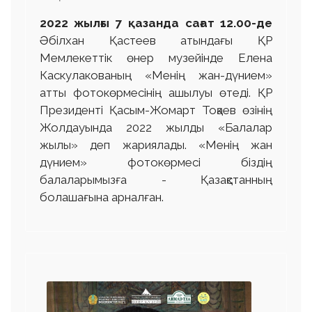
2022 жылғы 7 қазанда сағат 12.00-де
Әбілхан Қастеев атындағы ҚР
Мемлекеттік өнер музейінде Елена
Каскулакованың «Менің жан-дүнием»
атты фотокөрмесінің ашылуы өтеді. ҚР
Президенті Қасым-Жомарт Тоқаев өзінің
Жолдауында 2022 жылды «Балалар
жылы» деп жариялады. «Менің жан
дүнием» фотокөрмесі біздің
балаларымызға - Қазақстанның
болашағына арналған.