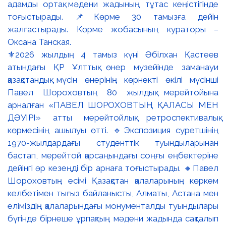
⚜️2026 жылдың 4 тамыз күні Әбілхан Қастеев
атындағы ҚР Ұлттық өнер музейінде заманауи
қазақстандық мүсін өнерінің көрнекті өкілі мүсінші
Павел Шороховтың 80 жылдық мерейтойына
арналған «ПАВЕЛ ШОРОХОВТЫҢ ҚАЛАСЫ МЕН
ДӘУІРІ» атты мерейтойлық ретроспективалық
көрмесінің ашылуы өтті. 🔹Экспозиция суретшінің
1970-жылдардағы студенттік туындыларынан
бастап, мерейтой қарсаңындағы соңғы еңбектеріне
дейінгі әр кезеңді бір арнаға тоғыстырады. 🔸Павел
Шороховтың есімі Қазақстан қалаларының көркем
келбетімен тығыз байланысты, Алматы, Астана мен
еліміздің қалаларындағы монументалды туындылары
бүгінде бірнеше ұрпақтың мәдени жадында сақталып