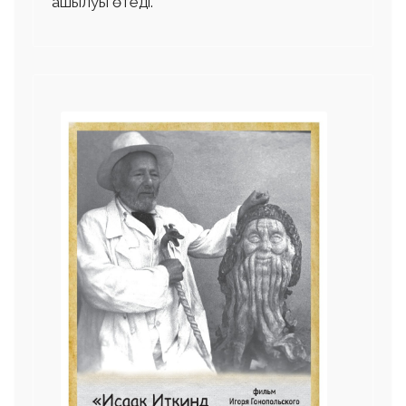
ашылуы өтеді.