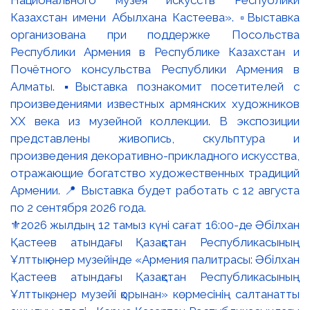
⚜️2026 жылдың 12 тамыз күні сағат 16:00-де Әбілхан
Қастеев атындағы Қазақстан Республикасының
Ұлттық өнер музейінде «Армения палитрасы: Әбілхан
Қастеев атындағы Қазақстан Республикасының
Ұлттық өнер музейі қорынан» көрмесінің салтанатты