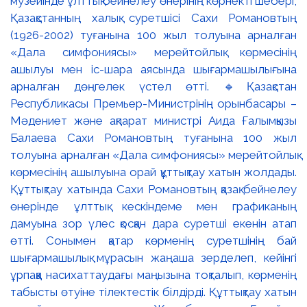
музейінде ұлттық бейнелеу өнерінің көрнекті шебері,
Қазақстанның халық суретшісі Сахи Романовтың
(1926-2002) туғанына 100 жыл толуына арналған
«Дала симфониясы» мерейтойлық көрмесінің
ашылуы мен іс-шара аясында шығармашылығына
арналған дөңгелек үстел өтті. 🔹Қазақстан
Республикасы Премьер-Министрінің орынбасары –
Мәдениет және ақпарат министрі Аида Ғалымқызы
Балаева Сахи Романовтың туғанына 100 жыл
толуына арналған «Дала симфониясы» мерейтойлық
көрмесінің ашылуына орай құттықтау хатын жолдады.
Құттықтау хатында Сахи Романовтың қазақ бейнелеу
өнерінде ұлттық кескіндеме мен графиканың
дамуына зор үлес қосқан дара суретші екенін атап
өтті. Сонымен қатар көрменің суретшінің бай
шығармашылық мұрасын жаңаша зерделеп, кейінгі
ұрпаққа насихаттаудағы маңызына тоқталып, көрменің
табысты өтуіне тілектестік білдірді. Құттықтау хатын