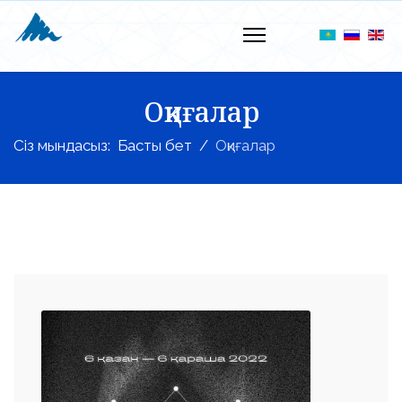
Оқиғалар
Сіз мындасыз:
Басты бет
Оқиғалар