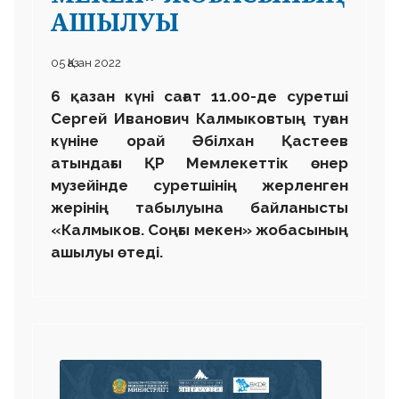
АШЫЛУЫ
05 Қазан 2022
6 қазан күні сағат 11.00-де суретші
Сергей Иванович Калмыковтың туған
күніне орай Әбілхан Қастеев
атындағы ҚР Мемлекеттік өнер
музейінде суретшінің жерленген
жерінің табылуына байланысты
«Калмыков. Соңғы мекен» жобасының
ашылуы өтеді.