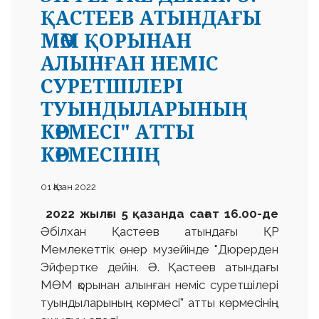
ҚАСТЕЕВ АТЫНДАҒЫ
МӨМ ҚОРЫНАН
АЛЫНҒАН НЕМІС
СУРЕТШІЛЕРІ
ТУЫНДЫЛАРЫНЫҢ
КӨРМЕСІ" АТТЫ
КӨРМЕСІНІҢ
01 Қазан 2022
2022 жылғы 5 қазанда сағат 16.00-де
Әбілхан Қастеев атындағы ҚР
Мемлекеттік өнер музейінде "Дюрерден
Эйфертке дейін. Ә. Қастеев атындағы
МӨМ қорынан алынған неміс суретшілері
туындыларының көрмесі" атты көрмесінің