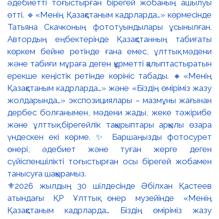
⚜️2026 жылдың 30 шілдесінде Әбілхан Қастеев
атындағы ҚР Ұлттық өнер музейінде «Менің
Қазақстаным кадрларда… Біздің өміріміз жазу