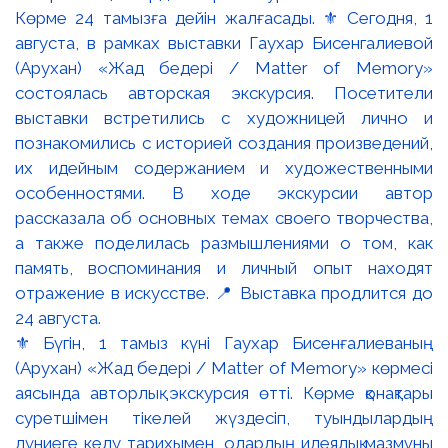
⚜️ Бүгін, 1 тамыз күні Гаухар Бисенғалиеваның
(Арухан) «Жад бедері / Matter of Memory» көрмесі
аясында авторлық экскурсия өтті. Көрме қонақтары
суретшімен тікелей жүздесіп, туындылардың
дүниеге келу тарихымен, олардың идеялық мазмұны