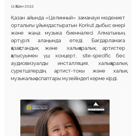
11 Қазан 2022
Қазан айында «Целинный» заманауи мəдениет
орталығы ұйымдастыратын Korkut дыбыс өнері
жəне жаңа музыка биенналесі Алматының
əртүрлі алаңында өтеді. Бағдарламаға
қазақстандық жəне халықаралық артистер
қатысуымен үш концерт, site-specific бес
аудиовизуалды инсталляция, халықаралық
суретшілердің артист-токы жəне халық
музыкалық аспаптары музейіндегі көрме кірді.