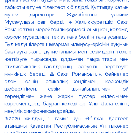
⚜️2026 жылдың 1 тамыз күні Әбілхан Қастеев
атындағы Қазақстан Республикасының Ұлттық өнер