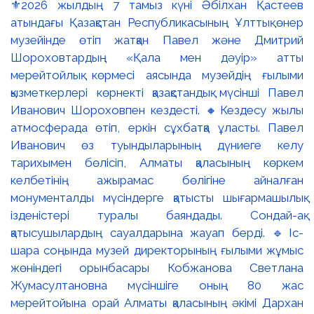
⚜️2026 жылдың 7 тамыз күні Әбілхан Қастеев
атындағы Қазақстан Республикасының Ұлттық өнер
музейінде өтіп жатқан Павел және Дмитрий
Шороховтардың «Қала мен дәуір» атты
мерейтойлық көрмесі аясында музейдің ғылыми
қызметкерлері көрнекті қазақстандық мүсінші Павел
Иванович Шороховпен кездесті. 🔸Кездесу жылы
атмосферада өтіп, еркін сұхбатқа ұласты. Павел
Иванович өз туындыларының дүниеге келу
тарихымен бөлісіп, Алматы қаласының көркем
келбетінің ажырамас бөлігіне айналған
монументалды мүсіндерге қатысты шығармашылық
ізденістері туралы баяндады. Сондай-ақ
қатысушылардың сауалдарына жауап берді. 🔹Іс-
шара соңында музей директорының ғылыми жұмыс
жөніндегі орынбасары Кобжанова Светлана
Жумасултановна мүсіншіге оның 80 жас
мерейтойына орай Алматы қаласының әкімі Дархан