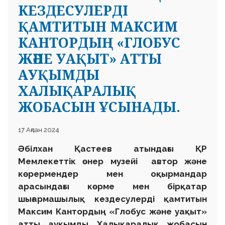
КЕЗДЕСУЛЕРДІ
ҚАМТИТЫН МАКСИМ
КАНТОРДЫҢ «ГЛОБУС
ЖӘНЕ УАҚЫТ» АТТЫ
АУҚЫМДЫ
ХАЛЫҚАРАЛЫҚ
ЖОБАСЫН ҰСЫНАДЫ.
17 Ақпан 2024
Әбілхан Қастеев атындағы ҚР
Мемлекеттік өнер музейі автор және
көрермендер мен оқырмандар
арасындағы көрме мен бірқатар
шығармашылық кездесулерді қамтитын
Максим Кантордың «Глобус және уақыт»
атты ауқымды Халықаралық жобасын