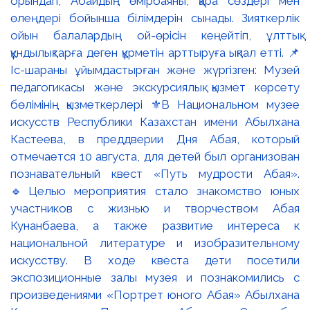
орындап, Абайдың өмірбаяны, қара сөздері мен
өлеңдері бойынша білімдерін сынады. Зияткерлік
ойын балалардың ой-өрісін кеңейтіп, ұлттық
құндылықтарға деген құрметін арттыруға ықпал етті. 📌
Іс-шараны ұйымдастырған және жүргізген: Музей
педагогикасы және экскурсиялық қызмет көрсету
бөлімінің қызметкерлері ⚜️В Национальном музее
искусств Республики Казахстан имени Абылхана
Кастеева, в преддверии Дня Абая, который
отмечается 10 августа, для детей был организован
познавательный квест «Путь мудрости Абая».
🔹Целью мероприятия стало знакомство юных
участников с жизнью и творчеством Абая
Кунанбаева, а также развитие интереса к
национальной литературе и изобразительному
искусству. В ходе квеста дети посетили
экспозиционные залы музея и познакомились с
произведениями «Портрет юного Абая» Абылхана