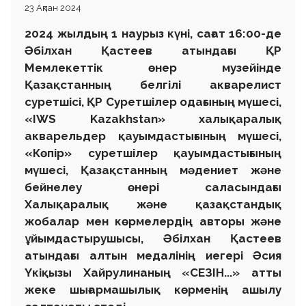
23 Ақпан 2024
2024 жылдың 1 наурыз күні, сағат 16:00-де
Әбілхан Қастеев атындағы ҚР
Мемлекеттік өнер музейінде
Қазақстанның белгілі акварелист
суретшісі, ҚР Суретшілер одағының мүшесі,
«IWS Kazakhstan» халықаралық
акварельдер қауымдастығының мүшесі,
«Көпір» суретшілер қауымдастығының
мүшесі, Қазақстанның мәдениет және
бейнелеу өнері саласындағы
Халықаралық және қазақстандық
жобалар мен көрмелердің авторы және
ұйымдастырушысы, Әбілхан Қастеев
атындағы алтын медалінің иегері Әсия
Үкіқызы Хайрулинаның «СЕЗІН...» атты
жеке шығармашылық көрменің ашылу