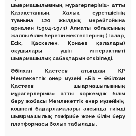
шығармашылығының мұрагерлеріміз» атты
Қазақстанның Халық суретшісінің
туғанына 120 жылдық мерейтойына
арналған (1904-1973) Алматы облысының
жалпы білім беретін мектептерінің (Талғар,
Есік, Қаскелен, Қонаев қалалары)
оқушылары үшін интерактивті
шығармашылық сабақтарын өткізіледі.
Әбілхан Қастеев атындағы ҚР
Мемлекеттік өнер музейі «Біз – Әбілхан
Қастеев шығармашылығының
мұрагерлеріміз» атты көркемдік білім
беру жобасы Мемлекеттік өнер музейінің
көшпелі бағдарламалары аясында тиімді
шығырмашылық тәжірибе және білім беру
платформасы болып табылады.