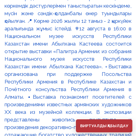
көркемдік дәстүрлерімен таныстыратын кескіндеме,
мүсін және сәндік-қолданбалы өнер туындылары
қойылған. 📍 Көрме 2026 жылғы 12 тамыз - 2 қыркүйек
аралығында жұмыс істейді. ⚜️12 августа в 16:00 в
Национальном музее искусств Республики
Казахстан имени Абылхана Кастеева состоится
открытие выставки «Палитра Армении: из собрания
Национального музея искусств Республики
Казахстан имени Абылхана Кастеева». ▫️Выставка
организована при поддержке Посольства
Республики Армения в Республике Казахстан и
Почётного консульства Республики Армения в
Алматы. ▪️Выставка познакомит посетителей с
произведениями известных армянских художников
XX века из музейной коллекции. В экспозиции
представлены живопись, скульптура и
ВИРТУАЛДЫ ҚАБЫЛДАУ
произведения декоративно-прикладного искусства,
отражающие богатство художественных традиций