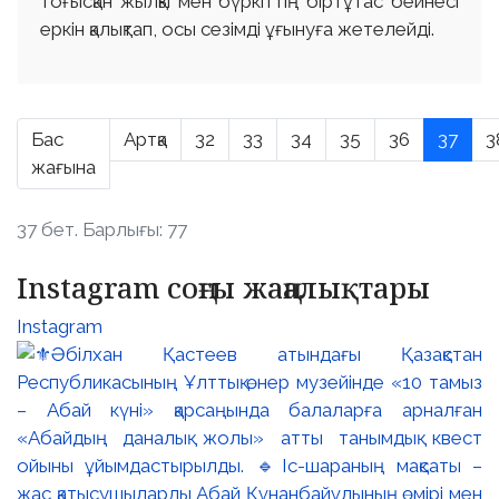
тоғысқан жылқы мен бүркіттің біртұтас бейнесі
еркін қалықтап, осы сезімді ұғынуға жетелейді.
Бас
Артқа
32
33
34
35
36
37
3
жағына
37 бет. Барлығы: 77
Instagram соңғы жаңалықтары
Instagram