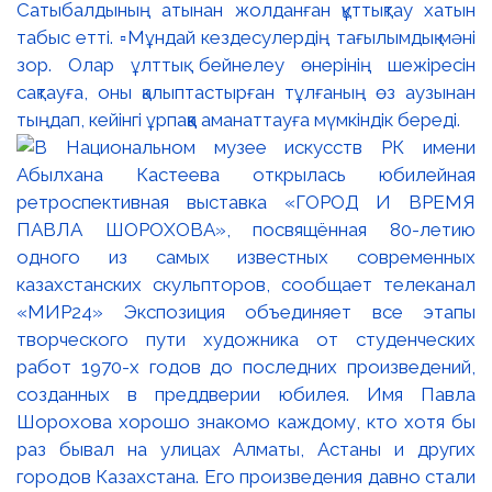
Сатыбалдының атынан жолданған құттықтау хатын
табыс етті. ▫️Мұндай кездесулердің тағылымдық мәні
зор. Олар ұлттық бейнелеу өнерінің шежіресін
сақтауға, оны қалыптастырған тұлғаның өз аузынан
тыңдап, кейінгі ұрпаққа аманаттауға мүмкіндік береді.