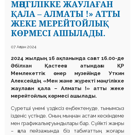
МӘҢГІЛІККЕ ЖАУЛАҒАН
ҚАЛА – АЛМАТЫ !» АТТЫ
ЖЕКЕ МЕРЕЙТОЙЛЫҚ
КӨРМЕСІ АШЫЛАДЫ.
07 Ақпан 2024
2024 жылдың 16 ақпанында сағат 16.00-де
Әбілхан Қастеев атындағы ҚР
Мемлекеттік өнер музейінде Уткин
Алексейдің «Мен және жүректі мәңгілікке
жаулаған қала – Алматы !» атты жеке
мерейтойлық көрмесі ашылады.
Суретші үнемі үздіксіз еңбектенуде, тынымсыз
ізденіс үстінде. Оның мыңнан астам кескіндеме
мен графикалық туындылары бар. Сүйікті жанры
– қала пейзажында біз табиғаттың жоғары