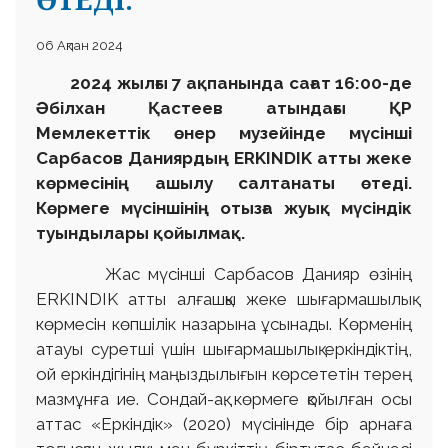
06 Ақпан 2024
2024 жылғы 7 ақпанында сағат 16:00-де
Әбілхан Қастеев атындағы ҚР
Мемлекеттік өнер музейінде мүсінші
Сарбасов Даниярдың ERKINDIK атты жеке
көрмесінің ашылу салтанаты өтеді.
Көрмеге мүсіншінің отызға жуық мүсіндік
туындылары қойылмақ.
Жас мүсінші Сарбасов Данияр өзінің
ERKINDIK атты алғашқы жеке шығармашылық
көрмесін көпшілік назарына ұсынады. Көрменің
атауы суретші үшін шығармашылық еркіндіктің,
ой еркіндігінің маңыздылығын көрсететін терең
мазмұнға ие. Сондай-ақ, көрмеге қойылған осы
аттас «Еркіндік» (2020) мүсінінде бір арнаға