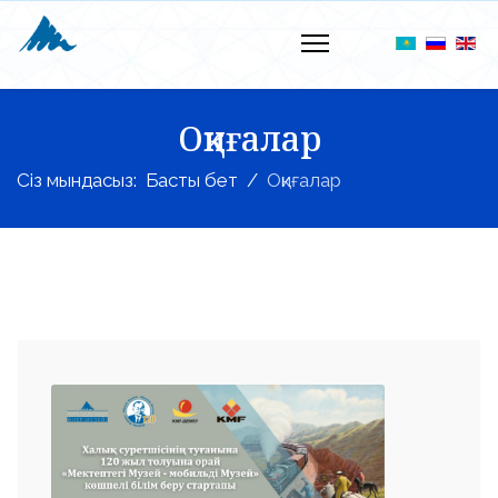
Оқиғалар
Сіз мындасыз:
Басты бет
Оқиғалар