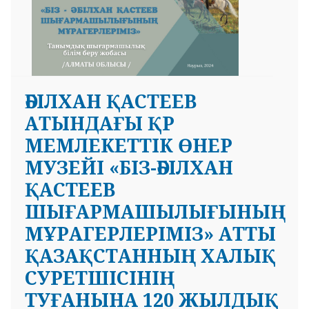
ӘБІЛХАН ҚАСТЕЕВ
 23 97
АТЫНДАҒЫ ҚР
МЕМЛЕКЕТТІК ӨНЕР
МУЗЕЙІ «БІЗ-ӘБІЛХАН
ҚАСТЕЕВ
ШЫҒАРМАШЫЛЫҒЫНЫҢ
МҰРАГЕРЛЕРІМІЗ» АТТЫ
ҚАЗАҚСТАННЫҢ ХАЛЫҚ
СУРЕТШІСІНІҢ
ТУҒАНЫНА 120 ЖЫЛДЫҚ