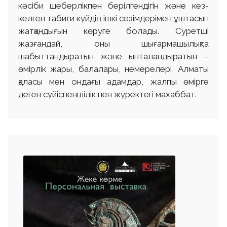
кәсіби шеберлікпен берілгендігін және кез-
келген табиғи күйдің ішкі сезімдерімен ұштасып
жатқандығын көруге болады. Суретші
жазғандай, оны шығармашылықта
шабыттандыратын және ынталандыратын –
өмірлік жары, балалары, немерелері, Алматы
қаласы мен ондағы адамдар, жалпы өмірге
деген сүйіспеншілік пен жүректегі махаббат.