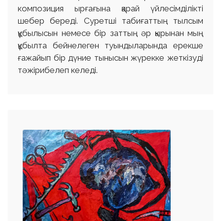
композиция ырғағына қарай үйлесімділікті
шебер береді. Суретші табиғаттың тылсым
құбылысын немесе бір заттың әр қырынан мың
құбылта бейнелеген туындыларында ерекше
ғажайып бір дүние тынысын жүрекке жеткізуді
тәжірибелеп келеді.