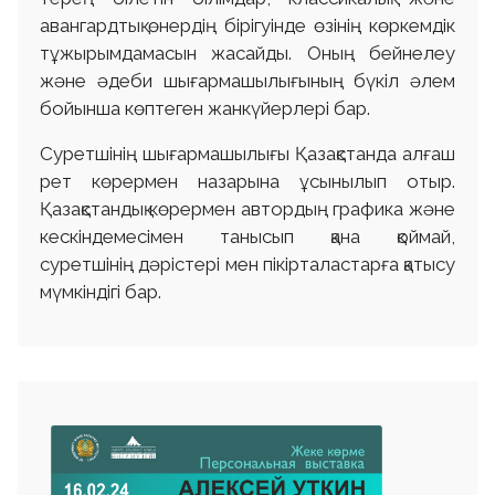
авангардтық өнердің бірігуінде өзінің көркемдік
тұжырымдамасын жасайды. Оның бейнелеу
және әдеби шығармашылығының бүкіл әлем
бойынша көптеген жанкүйерлері бар.
Суретшінің шығармашылығы Қазақстанда алғаш
рет көрермен назарына ұсынылып отыр.
Қазақстандық көрермен автордың графика және
кескіндемесімен танысып қана қоймай,
суретшінің дәрістері мен пікірталастарға қатысу
мүмкіндігі бар.