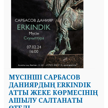
МҮСІНШІ САРБАСОВ
ДАНИЯРДЫҢ ERKINDIK
АТТЫ ЖЕКЕ КӨРМЕСІНІҢ
АШЫЛУ САЛТАНАТЫ
ӨТЕДІ.