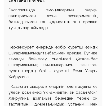
салтанаты өтеді.
Экспозицияда эмоциялардың жарқын
палитрасымен және эксперименттің
батылдығымен таң қалдыратын 100 ерекше
туындылар қойылады.
Көркемсурет өнерінде әрбір суретші өзіндік
шығармашылық қолтаңбасымен ерекше. Бүгінде
замануи бейнелеу өнеріндегі қайталанбас
шығармашылық туындыларымен танылған
суретшілердің бірі - суретші Әсия Үкіқызы
Хайрулина.
Қазақстан акварель өнерінің қалыптасуына өз
үлесін қосқан әкесі Үкі Әжиевтің ізін басқан Әсия
Хайрулина қарапайым бейнеден терең ой
тастайтын дүниетанымдық ұстаным мен