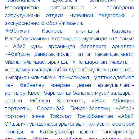
⚜️Әбілхан Қастеев атындағы Қазақстан
Республикасының Ұлттық өнер музейінде «10 тамыз
– Абай күні» қарсаңында балаларға арналған
«Абайдың даналық жолы» атты танымдық квест
ойыны ұйымдастырылды. 🔹Іс-шараның мақсаты –
жас қатысушыларды Абай Құнанбайұлының өмірі мен
шығармашылығымен таныстырып, ұлттық әдебиет
пен бейнелеу өнеріне деген қызығушылығын
арттыру. Квест барысында балалар музей залдарын
аралап, Әбілхан Қастеевтің «Жас Абайдың
портреті», Сәрсенбай Бейсенбаевтың «Абай»
портреті және Тоқболат Тоғысбаевтың «Абай.
Ойшыл» туындылары арқылы ақын тұлғасын тереңірек
таныды. 🔸Қатысушылар қызықты тапсырмалар