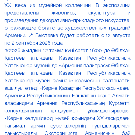
⚜️2026 жылдың 12 тамыз күні сағат 16:00-де Әбілхан
Қастеев атындағы Қазақстан Республикасының
Ұлттық өнер музейінде «Армения палитрасы: Әбілхан
Қастеев атындағы Қазақстан Республикасының
Ұлттық өнер музейі қорынан» көрмесінің салтанатты
ашылуы өтеді. ▫️Көрме Қазақстан Республикасындағы
Армения Республикасының Елшілігінің және Алматы
қаласындағы Армения Республикасының Құрметті
консулдығының қолдауымен ұйымдастырылды.
▪️Көрме келушілерді музей қорындағы ХХ ғасырдағы
танымал армян суретшілерінің туындыларымен
таныстырады. Экспозицияға Арменияның бай