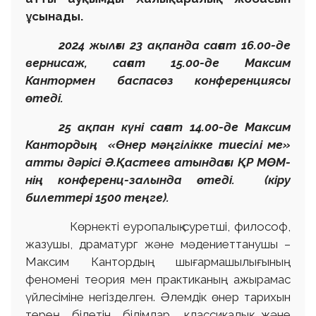
ұсынады.
2024 жылғы 23 ақпанда сағат 16.00-де
вернисаж, сағат 15.00-де Максим
Кантормен баспасөз конференциясы
өтеді
.
25 ақпан күні сағат 14.00-де Максим
Кантордың «Өнер мәңгілікке тиесілі ме»
атты дәрісі Ә.Қастеев атындағы ҚР МӨМ-
нің конференц-залында өтеді. (кіру
билеттері 1500 теңге).
Көрнекті еуропалық суретші, философ,
жазушы, драматург және мәдениеттанушы –
Максим Кантордың шығармашылығының
феномені теория мен практиканың ажырамас
үйлесіміне негізделген. Әлемдік өнер тарихын
терең білетін білімдар, классикалық және