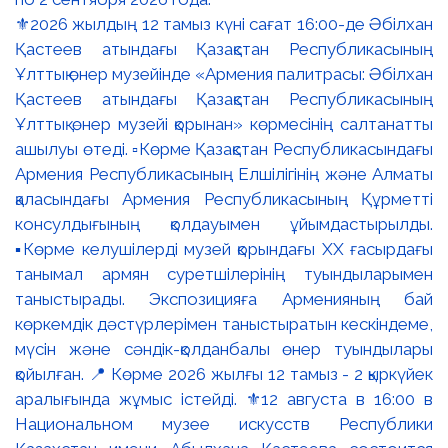
⚜️2026 жылдың 12 тамыз күні сағат 16:00-де Әбілхан
Қастеев атындағы Қазақстан Республикасының
Ұлттық өнер музейінде «Армения палитрасы: Әбілхан
Қастеев атындағы Қазақстан Республикасының
Ұлттық өнер музейі қорынан» көрмесінің салтанатты
ашылуы өтеді. ▫️Көрме Қазақстан Республикасындағы
Армения Республикасының Елшілігінің және Алматы
қаласындағы Армения Республикасының Құрметті
консулдығының қолдауымен ұйымдастырылды.
▪️Көрме келушілерді музей қорындағы ХХ ғасырдағы
танымал армян суретшілерінің туындыларымен
таныстырады. Экспозицияға Арменияның бай
көркемдік дәстүрлерімен таныстыратын кескіндеме,
мүсін және сәндік-қолданбалы өнер туындылары
қойылған. 📍 Көрме 2026 жылғы 12 тамыз - 2 қыркүйек
аралығында жұмыс істейді. ⚜️12 августа в 16:00 в
Национальном музее искусств Республики