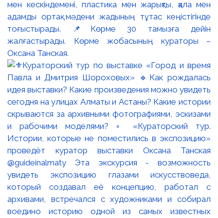
мен кескіндемені, пластика мен жарықты, қала мен
адамды ортақ мәдени жадының тұтас кеңістігінде
тоғыстырады. 📌Көрме 30 тамызға дейін
жалғастырады. Көрме жобасының кураторы –
Оксана Танская.