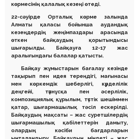
көрмесінің қалалық кезеңі өтеді.
22-сәуірде Орталық көрме залында
Алматы қаласы бойынша аудандық
кезеңдердің жеңімпаздары арасында
өткен байқаудың қорытындысы
шығарылды. Байқауға 12-17 жас
аралығындағы балалар қатысты.
Байқау жұмыстарын бағалау кезінде
тақырып пен идея тереңдігі, мағынасы
мен көркемдік шеберлігі, күрделілік
деңгейі, түпнұсқа пен әсерлілік,
композициялық құрылым, түстік шешіммен
қатар, шығармашылық тәсіл ескерілді.
Байқаудың мақсаты – жас суретшілердің
шығармашылық қабілеттерін дамыту,
олардың кәсіби бағдарларын
ынталандыру. Байқаудың міндеті – жас