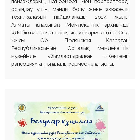
пейзаждарын, натюрморт мен портреттерді
орындау үшін, майлы бояу және акварель
техникаларын пайдаланады. 2024 жылы
Алматы қаласының Мемлекеттік архивінде
«Дебют» атты алғашқы жеке көрмесі өтті. Сол
жылы С.А. Полянская Қазақстан
Республикасының Орталық мемлекеттік
музейінде ұйымдастырылған «Көктемгі
рапсодия» атты қалалық көрмесіне қатысты.