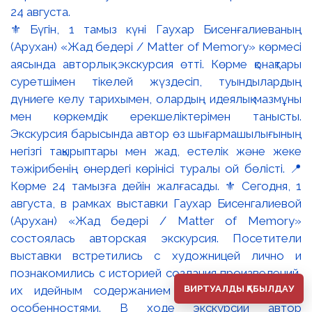
⚜️ Бүгін, 1 тамыз күні Гаухар Бисенғалиеваның
(Арухан) «Жад бедері / Matter of Memory» көрмесі
аясында авторлық экскурсия өтті. Көрме қонақтары
суретшімен тікелей жүздесіп, туындылардың
дүниеге келу тарихымен, олардың идеялық мазмұны
мен көркемдік ерекшеліктерімен танысты.
Экскурсия барысында автор өз шығармашылығының
негізгі тақырыптары мен жад, естелік және жеке
тәжірибенің өнердегі көрінісі туралы ой бөлісті. 📍
Көрме 24 тамызға дейін жалғасады. ⚜️ Сегодня, 1
августа, в рамках выставки Гаухар Бисенгалиевой
(Арухан) «Жад бедері / Matter of Memory»
состоялась авторская экскурсия. Посетители
выставки встретились с художницей лично и
познакомились с историей создания произведений,
ВИРТУАЛДЫ ҚАБЫЛДАУ
их идейным содержанием и художественными
особенностями. В ходе экскурсии автор