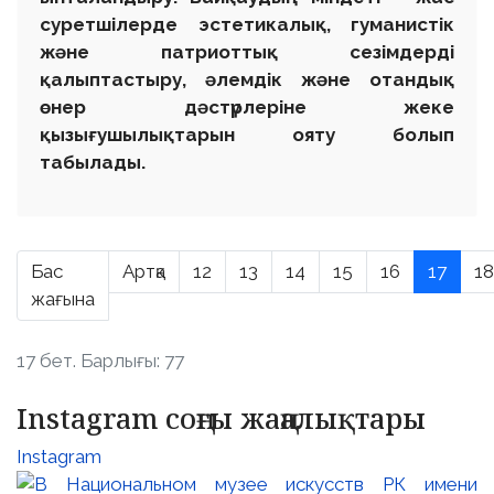
суретшілерде эстетикалық, гуманистік
және патриоттық сезімдерді
қалыптастыру, әлемдік және отандық
өнер дәстүрлеріне жеке
қызығушылықтарын ояту болып
табылады.
Бас
Артқа
12
13
14
15
16
17
18
жағына
17 бет. Барлығы: 77
Instagram соңғы жаңалықтары
Instagram