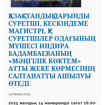
ҚАЗАҚСТАНДЫҚ ДАРЫНДЫ
СУРЕТШІ, КЕСКІНДЕМЕ
МАГИСТРІ, ҚР
СУРЕТШІЛЕР ОДАҒЫНЫҢ
МҮШЕСІ ИНДИРА
БАДАМБАЕВАНЫҢ
«МӘҢГІЛІК КӨКТЕМ»
АТТЫ ЖЕКЕ КӨРМЕСІНІҢ
САЛТАНАТТЫ АШЫЛУЫ
ӨТЕДІ.
13 Мамыр 2025
2025 жылдың 14 мамырында сағат 16:00-