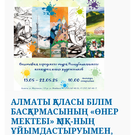
АЛМАТЫ ҚАЛАСЫ БІЛІМ
БАСҚАРМАСЫНЫҢ «ӨНЕР
МЕКТЕБІ» ҚМҚК-НЫҢ
ҰЙЫМДАСТЫРУЫМЕН,