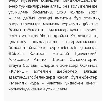
өнер музейінің қорындағы сәндік-қолданбалы
өнер туындыларының алғаш рет толық көлемде
ұсынылған басылымы. 1938 жылдан 2024
жылға дейінгі кезеңді қамтитын бұл отандық
өнер тарихында маңызды көркемдік құбылыс
болып табылатын туындылар қоры шамамен
сегіз жүз сақтау бірлігін құрайды. Коллекцияның
қалыптасу жылдарында шығармашылықпен
белсенді айналысқан суретшілердің қатарында
Әбілхан Қастеев, Николай Цивчинский,
Александр Риттих, Шажат Оспановтарды
атауға болады. Олардың эскиздері бойынша
«Кілемші» артелінің шеберлері алғашқы
қазақстандық гобелендерді жасап, бұл еңбектер
«Мәңгілік мұра – уақытпен үндескен өнер»
көрмесінде кеңінен ұсынылады.