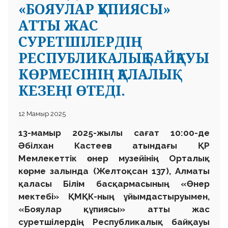
«БОЯУЛАР ҚҰПИЯСЫ»
АТТЫ ЖАС
СУРЕТШІЛЕРДІҢ
РЕСПУБЛИКАЛЫҚ БАЙҚАУЫ
КӨРМЕСІНІҢ ҚАЛАЛЫҚ
КЕЗЕҢІ ӨТЕДІ.
12 Мамыр 2025
13-мамыр 2025-жылы сағат 10:00-де
Әбілхан Кастеев атындағы ҚР
Мемлекеттік өнер музейінің Орталық
көрме залында (Желтоқсан 137), Алматы
қаласы Білім басқармасының «Өнер
мектебі» ҚМҚК-ның ұйымдастыруымен,
«Бояулар құпиясы» атты жас
суретшілердің Республикалық байқауы