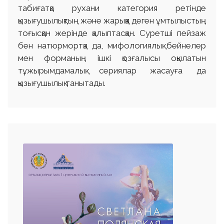
табиғатқа рухани категория ретінде
қызығушылықтың және жарыққа деген ұмтылыстың
тоғысқан жерінде қалыптасқан. Суретші пейзаж
бен натюрмортқа да, мифологиялық бейнелер
мен форманың ішкі қозғалысы оқылатын
тұжырымдамалық сериялар жасауға да
қызығушылық танытады.