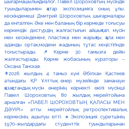
⚜️2026 жылдың 4 тамыз күні Әбілхан Қастеев
атындағы ҚР Ұлттық өнер музейінде заманауи
қазақстандық мүсін өнерінің көрнекті өкілі мүсінші
Павел Шороховтың 80 жылдық мерейтойына
арналған «ПАВЕЛ ШОРОХОВТЫҢ ҚАЛАСЫ МЕН
ДӘУІРІ» атты мерейтойлық ретроспективалық
көрмесінің ашылуы өтті. 🔹Экспозиция суретшінің
1970-жылдардағы студенттік туындыларынан