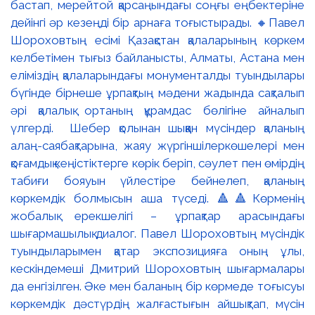
бастап, мерейтой қарсаңындағы соңғы еңбектеріне
дейінгі әр кезеңді бір арнаға тоғыстырады. 🔸Павел
Шороховтың есімі Қазақстан қалаларының көркем
келбетімен тығыз байланысты, Алматы, Астана мен
еліміздің қалаларындағы монументалды туындылары
бүгінде бірнеше ұрпақтың мәдени жадында сақталып
әрі қалалық ортаның құрамдас бөлігіне айналып
үлгерді. Шебер қолынан шыққан мүсіндер қаланың
алаң-саябақтарына, жаяу жүргіншілеркөшелері мен
қоғамдық кеңістіктерге көрік беріп, сәулет пен өмірдің
табиғи бояуын үйлестіре бейнелеп, қаланың
көркемдік болмысын аша түседі. 🔺🔺Көрменің
жобалық ерекшелігі – ұрпақтар арасындағы
шығармашылық диалог. Павел Шороховтың мүсіндік
туындыларымен қатар экспозицияға оның ұлы,
кескіндемеші Дмитрий Шороховтың шығармалары
да енгізілген. Әке мен баланың бір көрмеде тоғысуы
көркемдік дәстүрдің жалғастығын айшықтап, мүсін