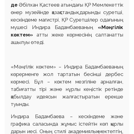
де
Әбілхан Қастеев атындағы ҚР Мемлекеттік
өнер музейінде қазақстандық дарынды суретші,
кескіндеме магистрі, ҚР Суретшілер одағының
мүшесі Индира Бадамбаеваның
«Мәңгілік
көктем»
атты жеке көрмесінің салтанатты
ашылуы өтеді.
«Мәңгілік көктем» – Индира Бадамбаеваның
көрерменге жол тартатын бесінші дербес
көрмесі. Бұл – көктем мезгіліне арналған,
табиғатты тірі және нұрлы кеңістік ретінде
қабылдау идеясын жалғастыратын ерекше
туынды.
Индира Бадамбаева – кескіндеме және
графика саласында жұмыс істейтін көп қырлы
дарын иесі. Оның стилі академиялық мектептің,