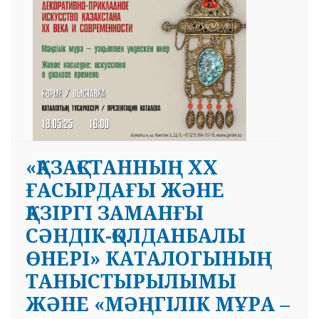
 23 97
«ҚАЗАҚСТАННЫҢ ХХ
ҒАСЫРДАҒЫ ЖӘНЕ
ҚАЗІРГІ ЗАМАНҒЫ
СӘНДІК-ҚОЛДАНБАЛЫ
ӨНЕРІ» КАТАЛОГЫНЫҢ
ТАНЫСТЫРЫЛЫМЫ
ЖӘНЕ «МӘҢГІЛІК МҰРА –