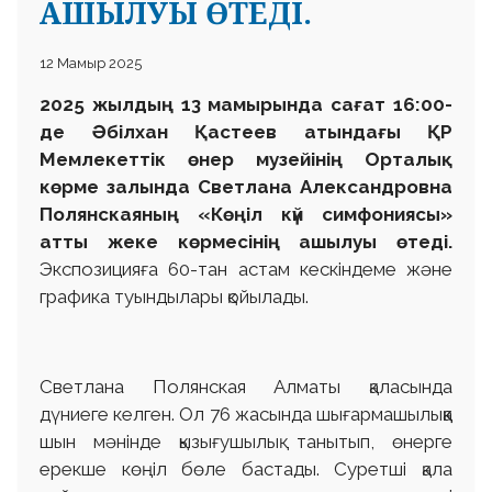
АШЫЛУЫ ӨТЕДІ.
12 Мамыр 2025
2025 жылдың 13 мамырында сағат 16:00-
де Әбілхан Қастеев атындағы ҚР
Мемлекеттік өнер музейінің Орталық
көрме залында Светлана Александровна
Полянскаяның «Көңіл күй симфониясы»
атты жеке көрмесінің ашылуы өтеді.
Экспозицияға 60-тан астам кескіндеме және
графика туындылары қойылады.
Светлана Полянская Алматы қаласында
дүниеге келген. Ол 76 жасында шығармашылыққа
шын мәнінде қызығушылық танытып, өнерге
ерекше көңіл бөле бастады. Суретші қала