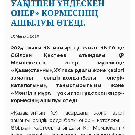
УАҚЫТПЕН ҮНДЕСКЕН
ӨНЕР» КӨРМЕСІНІҢ
АШЫЛУЫ ӨТЕДІ.
15 Мамыр 2025
2025 жылы 18 мамыр күні сағат 16:00-де
Әбілхан Қастеев атындағы ҚР
Мемлекеттік өнер музейінде
«Қазақстанның ХХ ғасырдағы және қазіргі
заманғы сәндік-қолданбалы өнері»
каталогының таныстырылымы және
«Мәңгілік мұра – уақытпен үндескен өнер»
көрмесінің ашылуы өтеді.
«Қазақстанның ХХ ғасырдағы және қазіргі
заманғы сәндік-қолданбалы өнері» каталогы –
Әбілхан Қастеев атындағы ҚР Мемлекеттік