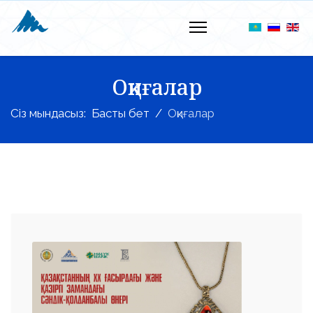
Оқиғалар
Сіз мындасыз:
Басты бет
Оқиғалар