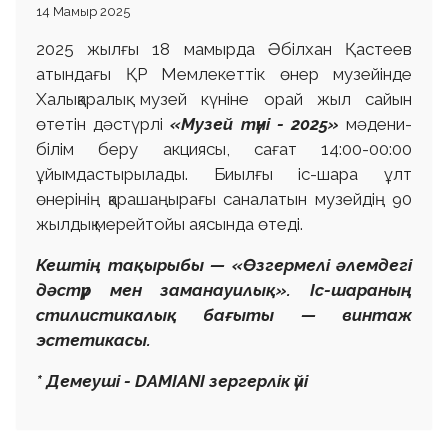
14 Мамыр 2025
2025 жылғы 18 мамырда Әбілхан Қастеев
атындағы ҚР Мемлекеттік өнер музейінде
Халықаралық музей күніне орай жыл сайын
өтетін дәстүрлі
«Музей түні - 2025»
мәдени-
білім беру акциясы, сағат 14:00-00:00
ұйымдастырылады. Биылғы іс-шара ұлт
өнерінің қарашаңырағы саналатын музейдің 90
жылдық мерейтойы аясында өтеді.
Кештің тақырыбы — «Өзгермелі әлемдегі
дәстүр мен заманауилық».
Іс-шараның
стилистикалық бағыты — винтаж
эстетикасы.
* Демеуші - DAMIANI зергерлік үйі