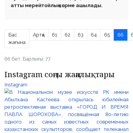
атты мерейтойлық көрме ашылады.
Бас
Артқа
61
62
63
64
65
66
жағына
66 бет. Барлығы: 77
Instagram соңғы жаңалықтары
Instagram