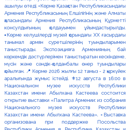
ашылуы өтеді. ▫️Көрме Қазақстан Республикасындағы
Армения Республикасының Елшілігінің және Алматы
қаласындағы Армения Республикасының Құрметті
консулдығының қолдауымен ұйымдастырылды.
▪️Көрме келушілерді музей қорындағы ХХ ғасырдағы
танымал армян суретшілерінің туындыларымен
таныстырады. Экспозицияға Арменияның бай
көркемдік дәстүрлерімен таныстыратын кескіндеме,
мүсін және сәндік-қолданбалы өнер туындылары
қойылған. 📍 Көрме 2026 жылғы 12 тамыз - 2 қыркүйек
аралығында жұмыс істейді. ⚜️12 августа в 16:00 в
Национальном музее искусств Республики
Казахстан имени Абылхана Кастеева состоится
открытие выставки «Палитра Армении: из собрания
Национального музея искусств Республики
Казахстан имени Абылхана Кастеева». ▫️Выставка
организована при поддержке Посольства
Республики Армения в Республике Казахстан и