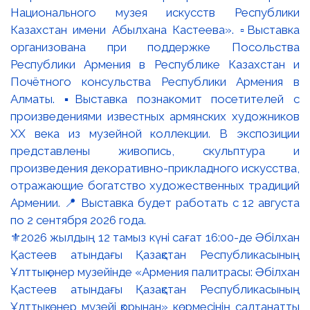
⚜️2026 жылдың 12 тамыз күні сағат 16:00-де Әбілхан
Қастеев атындағы Қазақстан Республикасының
Ұлттық өнер музейінде «Армения палитрасы: Әбілхан
Қастеев атындағы Қазақстан Республикасының
Ұлттық өнер музейі қорынан» көрмесінің салтанатты