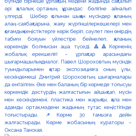
бүгінде бірнеше ұрпақтың мәдени жадында сақталып
әрі қалалық ортаның құрамдас бөлігіне айналып
үлгерді. Шебер қолынан шыққан мүсіндер қаланың
алаң-саябақтарына, жаяу жүргіншілеркөшелері мен
қоғамдық кеңістіктерге көрік беріп, сәулет пен өмірдің
табиғи бояуын үйлестіре бейнелеп, қаланың
көркемдік болмысын аша түседі. 🔺🔺Көрменің
жобалық ерекшелігі – ұрпақтар арасындағы
шығармашылық диалог. Павел Шороховтың мүсіндік
туындыларымен қатар экспозицияға оның ұлы,
кескіндемеші Дмитрий Шороховтың шығармалары
да енгізілген. Әке мен баланың бір көрмеде тоғысуы
көркемдік дәстүрдің жалғастығын айшықтап, мүсін
мен кескіндемені, пластика мен жарықты, қала мен
адамды ортақ мәдени жадының тұтас кеңістігінде
тоғыстырады. 📌Көрме 30 тамызға дейін
жалғастырады. Көрме жобасының кураторы –
Оксана Танская.