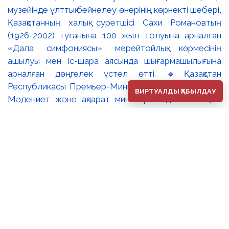
музейінде ұлттық бейнелеу өнерінің көрнекті шебері,
Қазақстанның халық суретшісі Сахи Романовтың
(1926-2002) туғанына 100 жыл толуына арналған
«Дала симфониясы» мерейтойлық көрмесінің
ашылуы мен іс-шара аясында шығармашылығына
арналған дөңгелек үстел өтті. 🔹Қазақстан
Республикасы Премьер-Министрінің орынбасары –
ВИРТУАЛДЫ ҚАБЫЛДАУ
Мәдениет және ақпарат министрі Аида Ғалымқызы
Балаева Сахи Романовтың туғанына 100 жыл
толуына арналған «Дала симфониясы» мерейтойлық
көрмесінің ашылуына орай құттықтау хатын жолдады.
Құттықтау хатында Сахи Романовтың қазақ бейнелеу
өнерінде ұлттық кескіндеме мен графиканың
дамуына зор үлес қосқан дара суретші екенін атап
өтті. Сонымен қатар көрменің суретшінің бай
шығармашылық мұрасын жаңаша зерделеп, кейінгі
ұрпаққа насихаттаудағы маңызына тоқталып, көрменің
табысты өтуіне тілектестік білдірді. Құттықтау хатын