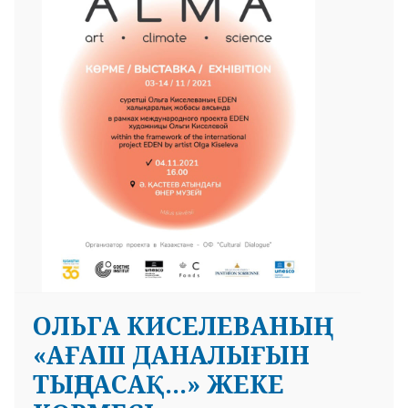
 23 97
ОЛЬГА КИСЕЛЕВАНЫҢ
«АҒАШ ДАНАЛЫҒЫН
ТЫҢДАСАҚ…» ЖЕКЕ