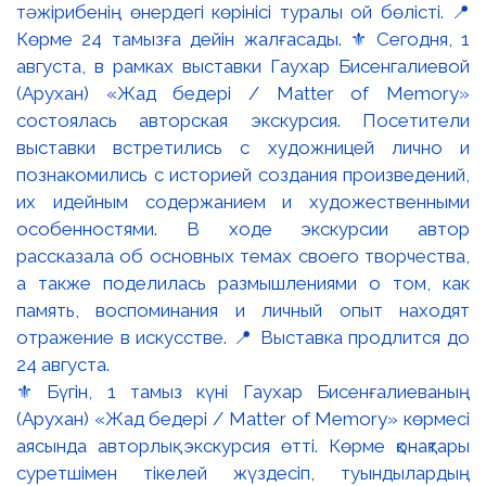
⚜️ Бүгін, 1 тамыз күні Гаухар Бисенғалиеваның
(Арухан) «Жад бедері / Matter of Memory» көрмесі
аясында авторлық экскурсия өтті. Көрме қонақтары
суретшімен тікелей жүздесіп, туындылардың