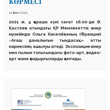
КӨРМЕСІ
14 Қазан 2021
2021 ж. 4 қараша
күні
сағат 16.00-де Ә.
Қастеев атындағы ҚР Мемлекеттік өнер
музейінде
Ольга Кисел
ёваның (Франция)
«
Ағаш даналығын тыңдасақ…
» атты
көрмесінің ашылуы
өтеді. Экспозиция өнер
мен ғылым тоғысындағы фото-арт, видео-
арт және қондырғыларды қамтиды.