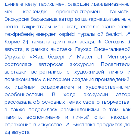
дүниеге келу тарихымен, олардың идеялық мазмұны
мен көркемдік ерекшеліктерімен танысты.
Экскурсия барысында автор өз шығармашылығының
негізгі тақырыптары мен жад, естелік және жеке
тәжірибенің өнердегі көрінісі туралы ой бөлісті. 📍
Көрме 24 тамызға дейін жалғасады. ⚜️ Сегодня, 1
августа, в рамках выставки Гаухар Бисенгалиевой
(Арухан) «Жад бедері / Matter of Memory»
состоялась авторская экскурсия. Посетители
выставки встретились с художницей лично и
познакомились с историей создания произведений,
их идейным содержанием и художественными
особенностями. В ходе экскурсии автор
рассказала об основных темах своего творчества,
а также поделилась размышлениями о том, как
память, воспоминания и личный опыт находят
отражение в искусстве. 📍 Выставка продлится до
24 августа.