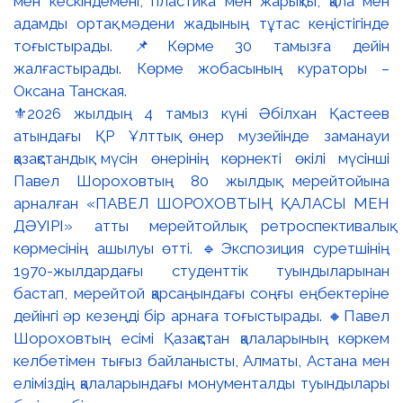
⚜️2026 жылдың 4 тамыз күні Әбілхан Қастеев
атындағы ҚР Ұлттық өнер музейінде заманауи
қазақстандық мүсін өнерінің көрнекті өкілі мүсінші
Павел Шороховтың 80 жылдық мерейтойына
арналған «ПАВЕЛ ШОРОХОВТЫҢ ҚАЛАСЫ МЕН
ДӘУІРІ» атты мерейтойлық ретроспективалық
көрмесінің ашылуы өтті. 🔹Экспозиция суретшінің
1970-жылдардағы студенттік туындыларынан
бастап, мерейтой қарсаңындағы соңғы еңбектеріне
дейінгі әр кезеңді бір арнаға тоғыстырады. 🔸Павел
Шороховтың есімі Қазақстан қалаларының көркем
келбетімен тығыз байланысты, Алматы, Астана мен
еліміздің қалаларындағы монументалды туындылары