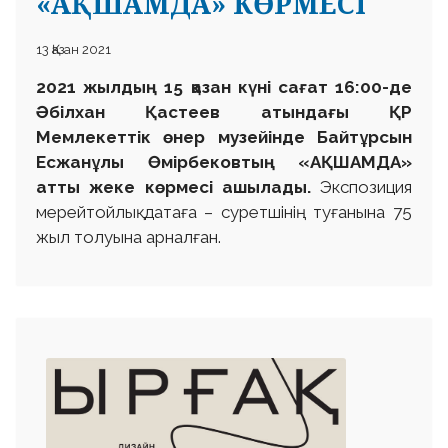
«АҚШАМДА» КӨРМЕСІ
13 Қазан 2021
2021 жылдың 15 қазан күні сағат 16:00-де
Әбілхан Қастеев атындағы ҚР
Мемлекеттік өнер музейінде
Байтұрсын
Есжанұлы Өмірбековтың «АҚШАМДА»
атты жеке көрмесі ашылады.
Экспозиция
мерейтойлық датаға – суретшінің туғанына 75
жыл толуына арналған.