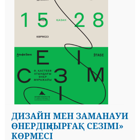
ДИЗАЙН МЕН ЗАМАНАУИ
ӨНЕРДІҢ «ЫРҒАҚ СЕЗІМІ»
КӨРМЕСІ