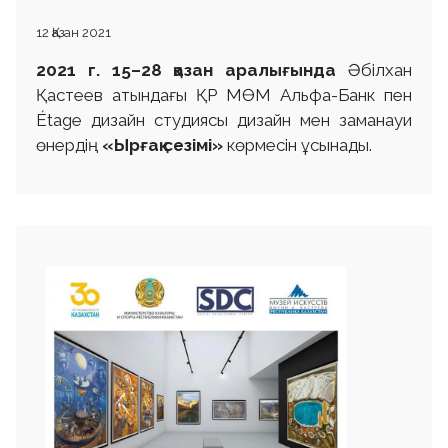
12 Қазан 2021
2021 г.
15–28 қазан аралығында
Әбілхан
Қастеев атындағы ҚР МӨМ Альфа-Банк пен
Étage дизайн студиясы дизайн мен заманауи
өнердің
«Ырғақ сезімі»
көрмесін ұсынады.