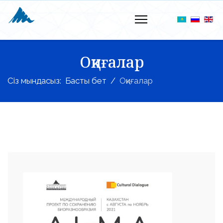
Оқиғалар
Сіз мындасыз:
Басты бет
Оқиғалар