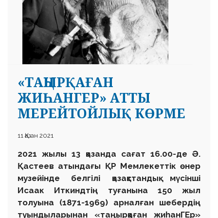
«ТАҢЫРҚАҒАН
ЖИҺАНГЕР» АТТЫ
МЕРЕЙТОЙЛЫҚ КӨРМЕ
11 Қазан 2021
2021 жылы 13 қазанда сағат 16.00-де Ә.
Қастеев атындағы ҚР Мемлекеттік өнер
музейінде белгілі қазақстандық мүсінші
Исаак Иткиндтің туғанына 150 жыл
толуына (1871-1969) арналған шебердің
туындыларынан «таңырқаған жиһанГЕр»