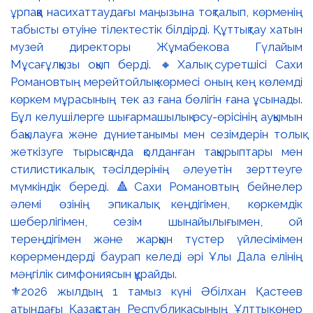
⚜️2026 жылдың 1 тамыз күні Әбілхан Қастеев
атындағы Қазақстан Республикасының Ұлттық өнер