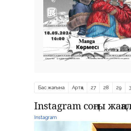
Бас жағына
Артқа
27
28
29
Instagram соңғы жаң
Instagram