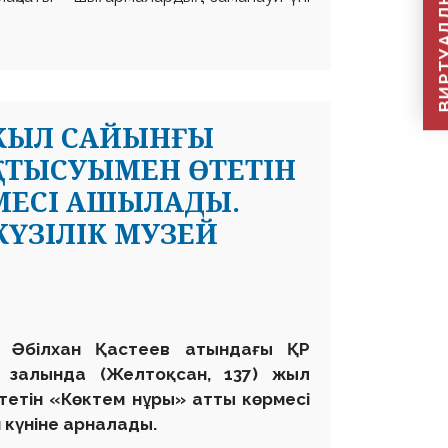
ВИРТУАЛДЫ Қ
 ЖЫЛ САЙЫНҒЫ
ҚАТЫСУЫМЕН ӨТЕТІН
МЕСІ АШЫЛАДЫ.
ҮЗІЛІК МУЗЕЙ
 Әбілхан Қастеев атындағы ҚР
 залында (Желтоқсан, 137)
жыл
тетін «Көктем нұры» атты көрмесі
 күніне арналады.