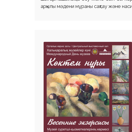
арқылы мәдени мұраны сақтау және наси