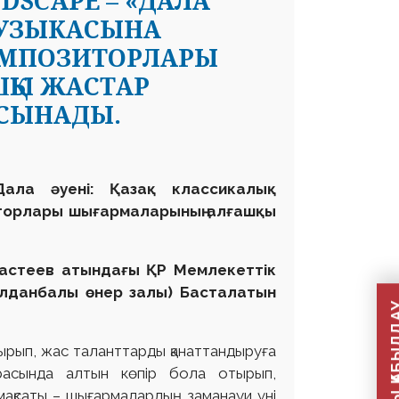
NDSCAPE – «ДАЛА
 МУЗЫКАСЫНА
КОМПОЗИТОРЛАРЫ
ҚЫ ЖАСТАР
ҰСЫНАДЫ.
ала әуені: Қазақ классикалық
иторлары шығармаларының алғашқы
Қастеев атындағы ҚР Мемлекеттік
қолданбалы өнер залы) Басталатын
ырып, жас таланттарды қанаттандыруға
расында алтын көпір бола отырып,
мақсаты – шығармалардың заманауи үні