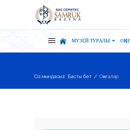
МУЗЕЙ ТУРАЛЫ
ОҚИ
Сіз мындасыз:
Басты бет
Оқиғалар