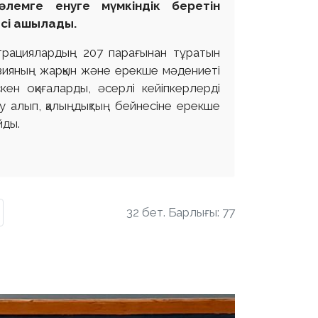
лемге енуге мүмкіндік беретін
есі ашылады.
рациялардың 207 парағынан тұратын
зияның жарқын және ерекше мәдениеті
кен оқиғаларды, әсерлі кейіпкерлерді
 алып, қалыңдықтың бейнесіне ерекше
йды.
32 бет. Барлығы: 77