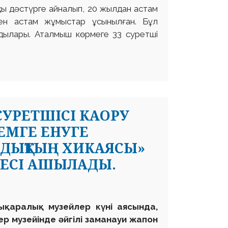
сы дәстүрге айналып, 20 жылдан астам
-нен астам жұмыстар ұсынылған. Бұл
ндылары. Аталмыш көрмеге 33 суретші
УРЕТШІСІ КАОРУ
ЕМГЕ ЕНУГЕ
ҢДЫҚТЫҢ ХИКАЯСЫ»
ЕСІ АШЫЛАДЫ.
лықаралық музейлер күні
аясында,
р музейінде әйгілі заманауи жапон