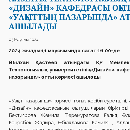
«ДИЗАЙН» КАФЕДРАСЫ ОҚ
«УАҚЫТТЫҢ НАЗАРЫНДА» А
АШЫЛАДЫ
03 Маусым 2024
2024 жылдың 11 маусымында сағат 16:00-де
Әбілхан Қастеев атындағы ҚР Мемлеке
Технологиялық университетінің «Дизайн» ка
назарында» атты көрмесі ашылады
«Уақыт назарында» көрмесі тоғыз кәсіби суретшіні,
«Дизайн» кафедрасының оқытушыларын біріктірді
Бектиярова Жәмила, Төремұратова Ғалия, Әли
Кеңесбек Жадыра, Әбілқаламова Камиля , Алда
Көрмеге олар кескіндеме, графика және сәнді