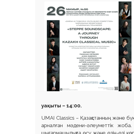
уақыты – 14:00.
UMAI Classics – Қазақстанның және б
арналған мәдени-әлеуметтік жоба
шығармашылықта өсу және өзін-өзі кө