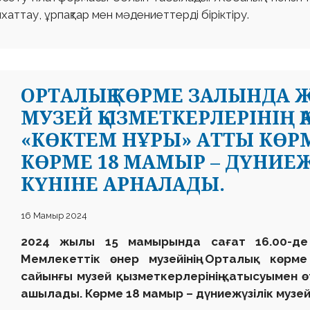
хаттау, ұрпақтар мен мәдениеттерді біріктіру.
ОРТАЛЫҚ КӨРМЕ ЗАЛЫНДА
МУЗЕЙ ҚЫЗМЕТКЕРЛЕРІНІҢ 
«КӨКТЕМ НҰРЫ» АТТЫ КӨР
КӨРМЕ 18 МАМЫР – ДҮНИЕЖ
КҮНІНЕ АРНАЛАДЫ.
16 Мамыр 2024
2024 жылы 15 мамырында сағат 16.00-де
Мемлекеттік өнер музейінің Орталық көрме
сайынғы музей қызметкерлерінің қатысуымен ө
ашылады. Көрме 18 мамыр – дүниежүзілік музей