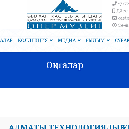
+7 (7
Дүйсен
kast
Сенім 
ҒАЛАР
КОЛЛЕКЦИЯ
МЕДИА
ҒЫЛЫМ
СҰРА
Оқиғалар
АЛМАТЫ ТЕХНОЛОГИЯЛЫҚ У