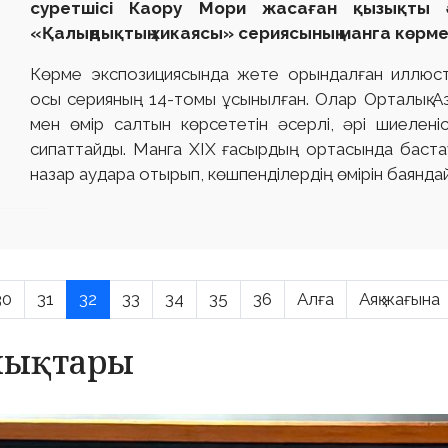
суретшісі Каору Мори жасаған қызықты ә
«Қалыңдықтың хикаясы» сериясының манга көрм
Көрме экспозициясында жете орындалған иллюст
осы серияның 14-томы ұсынылған. Олар Орталық А
мен өмір салтын көрсететін әсерлі, әрі шиеленіс
сипаттайды. Манга XIX ғасырдың ортасында бастау
назар аудара отырып, көшпенділердің өмірін баянда
30
31
32
33
34
35
36
Алға
Аяқ жағына
алықтары