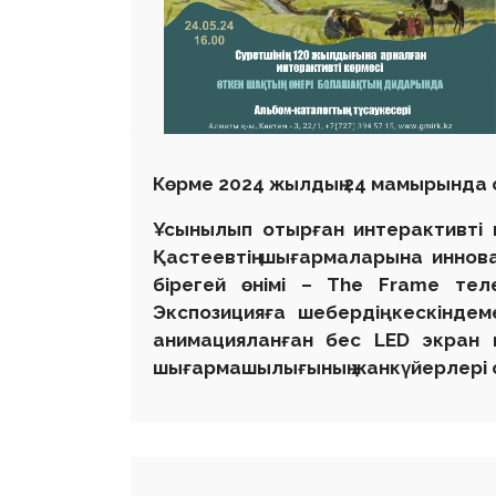
Көрме 2024 жылдың 24 мамырында 
Ұсынылып отырған интерактивті
Қастеевтің
шығарма
ларына
иннов
бірегей өнімі
–
The Frame тел
Экспозицияға
шебердің
кескіндем
анимациял
анған
бес LED экран
шығармашылығының жанкүйерлері