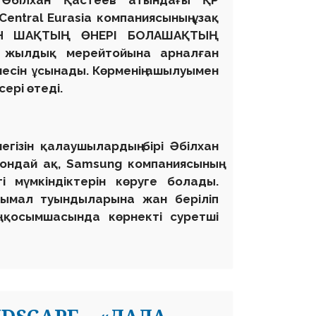
 Ә
білхан
Қастеев атындағы ҚР
Central Eurasia компаниясы
ның
ұзақ
ЕН ШАҚТЫҢ ӨНЕРІ БОЛАШАҚТЫҢ
0 жылдық мерейтойына арналған
есін
ұсынады. Көрменің ашылуымен
сері
өтеді
.
негізін қалаушылардың бірі Әбілхан
Сондай ақ,
Samsung компаниясының
і мүмкіндіктерін көр
уге болады
.
ымал туындылары
на жан беріліп
қосымшасында көрнекті
суретші