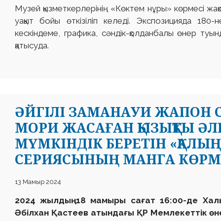
Музей қызметкерлерінің «Көктем нұры» көрмесі жақ
уақыт бойы өткізіліп келеді. Экспозицияда 180
кескіндеме, графика, сәндік-қолданбалы өнер туы
қатысуда.
ӘЙГІЛІ ЗАМАНАУИ ЖАПОН С
МОРИ ЖАСАҒАН ҚЫЗЫҚТЫ ӘЛ
МҮМКІНДІК БЕРЕТІН «ҚАЛЫ
СЕРИЯСЫНЫҢ МАНГА КӨРМ
13 Мамыр 2024
2024 жылдың 18 мамыры сағат 16:00-де Ха
Әбілхан Қастеев атындағы ҚР Мемлекеттік өне