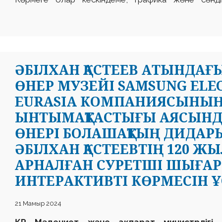
ӘБІЛХАН ҚАСТЕЕВ АТЫНДАҒЫ
ӨНЕР МУЗЕЙІ SAMSUNG ELE
EURASIA КОМПАНИЯСЫНЫҢ 
ЫНТЫМАҚТАСТЫҒЫ АЯСЫНДА
ӨНЕРІ БОЛАШАҚТЫҢ ДИДАР
ӘБІЛХАН ҚАСТЕЕВТІҢ 120 
АРНАЛҒАН СУРЕТШІ ШЫҒ
ИНТЕРАКТИВТІ КӨРМЕСІН 
21 Мамыр 2024