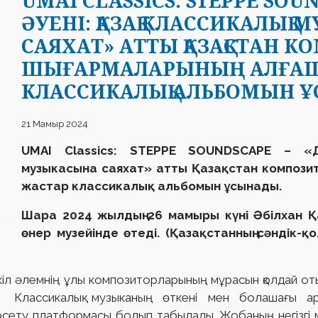
UMAI CLASSICS: STEPPE SOU
ӘУЕНІ: ҚАЗАҚ КЛАССИКАЛЫҚ
САЯХАТ» АТТЫ ҚАЗАҚСТАН 
ШЫҒАРМАЛАРЫНЫҢ АЛҒАШ
КЛАССИКАЛЫҚ АЛЬБОМЫН 
21 Мамыр 2024
UMAI Classics: STEPPE SOUNDSCAPE – «Д
музыкасына саяхат» атты Қазақстан композ
жастар классикалық альбомын ұсынады.
Шара 2024 жылдың 26 мамыры күні Әбілхан 
өнер музейінде өтеді. (Қазақстанның сәндік-
үкіл әлемнің ұлы композиторларының мұрасын қолдай от
. Классикалық музыканың өткені мен болашағы а
рсету платформасы болып табылады. Жобаның негізгі 