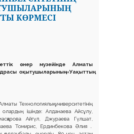
ЫТУШЫЛАРЫНЫҢ
ТТЫ КӨРМЕСІ
ттік өнер музейінде Алматы
федрасы оқытушыларының «Уақыттың
 Алматы Технологиялық университетінің
, олардың ішінде: Алданаева Айсұлу,
асқарова Айгүл, Джураева Гүлшат,
наева Томирис, Ердинбекова Әлия .
к-қолданбалы өнердің 80-нен астам