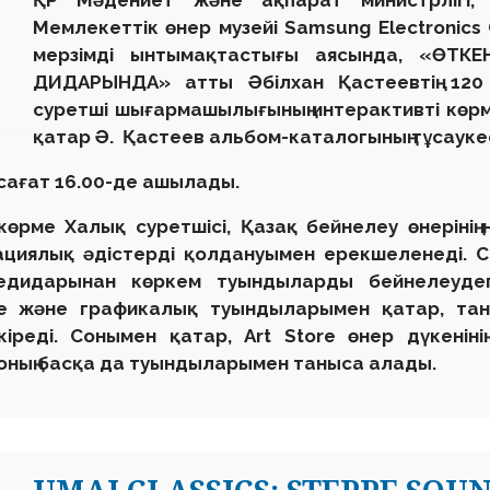
ҚР Мәдениет және
ақпарат
министрлігі,
Мемлекеттік өнер музейі Samsung Electronics 
мерзімді ынтымақтастығы аясында
, «ӨТК
ДИДАРЫНДА» атты Әбілхан Қастеевтің 12
суретші шығармашылығының интерактивті көрм
қатар Ә. Қастеев альбом-каталогының тұсауке
сағат 16.00-де ашылады.
 көрме
Халық
суретшісі
, Қазақ бейнелеу өнерінің 
ация
лық әдістерді қолдануымен ерекшеленеді. 
едидары
нан көркем туындыларды
бейнелеудег
е
және графикалық туындылар
ы
мен қатар
,
тан
кіреді
. Сонымен қатар, Art Store өнер дүкені
нің
оның
басқа да туындыларымен таныса алады.