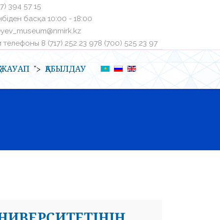
27) 394 57 15
біден басқа ㅤ10:00 - 18:00
eyev_museum@nmirk.kz
телефоныㅤ 8 (717) 252 23 97ㅤ8 (700) 525 23 97
Қ-ЖАУАП
ҚАБЫЛДАУ
">
НИВЕРСИТЕТІНІҢ