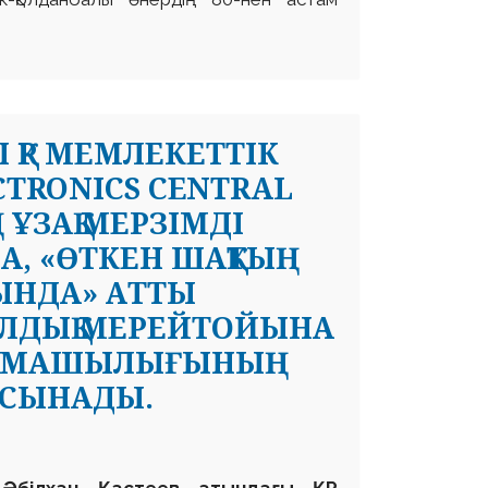
 ҚР МЕМЛЕКЕТТІК
CTRONICS CENTRAL
ҰЗАҚ МЕРЗІМДІ
, «ӨТКЕН ШАҚТЫҢ
ЫНДА» АТТЫ
ЖЫЛДЫҚ МЕРЕЙТОЙЫНА
АРМАШЫЛЫҒЫНЫҢ
ҰСЫНАДЫ.