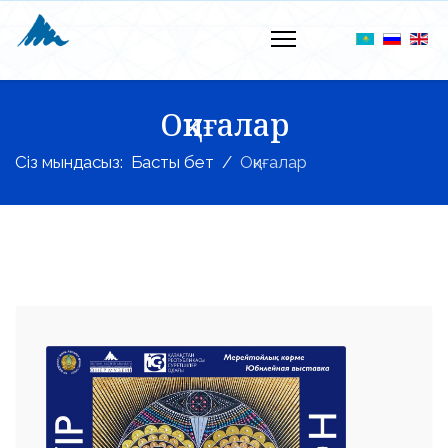
Оқиғалар
Сіз мындасыз:
Басты бет
Оқиғалар