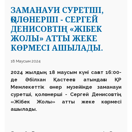
ЗАМАНАУИ СУРЕТШІ,
ҚОЛӨНЕРШІ - СЕРГЕЙ
ДЕНИСОВТІҢ «ЖІБЕК
ЖОЛЫ» АТТЫ ЖЕКЕ
КӨРМЕСІ АШЫЛАДЫ.
18 Маусым 2024
2024 жылдың 18 маусым күні сағат 16:00-
де Әбілхан Қастеев атындағы ҚР
Мемлекеттік өнер музейінде заманауи
суретші, қолөнерші - Сергей Денисовтің
«Жібек Жолы» атты жеке көрмесі
ашылады.