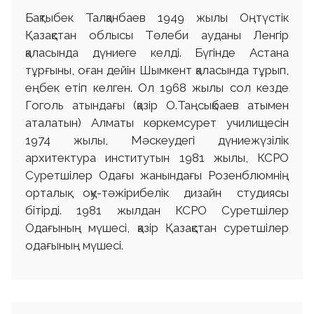
Бақтыбек Талқанбаев 1949 жылы Оңтүстік
Қазақстан облысы Төлеби ауданы Ленгір
қаласында дүниеге келді. Бүгінде Астана
тұрғыны, оған дейін Шымкент қаласында тұрып,
еңбек етіп келген. Ол 1968 жылы сол кезде
Гоголь атындағы (қазір О.Таңсықбаев атымен
аталатын) Алматы көркемсурет училищесін
1974 жылы, Мәскеудегі дүниежүзілік
архитектура институтын 1981 жылы, КСРО
Суретшілер Одағы жанындағы Розенблюмнің
орталық оқу-тәжірибелік дизайн студиясы
бітірді. 1981 жылдан КСРО Суретшілер
Одағының мүшесі, қазір Қазақстан суретшілер
одағының мүшесі.