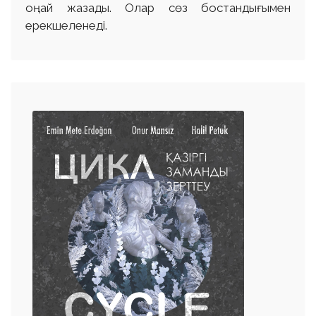
оңай жазады. Олар сөз бостандығымен
ерекшеленеді.