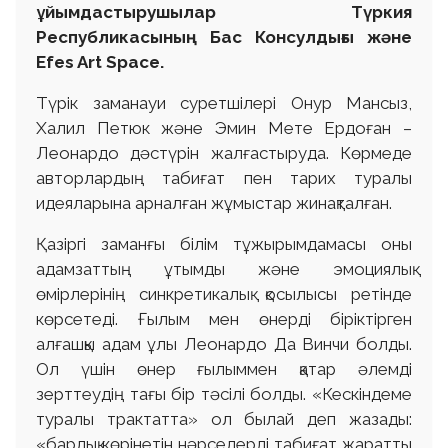
ұйымдастырушылар Түркия
Республикасының Бас Консулдығы және
Efes Art Space.
Түрік заманауи суретшілері Онур Мансыз,
Халил Петюк және Эмин Мете Ердоған –
Леонардо дәстүрін жалғастыруда. Көрмеде
авторлардың табиғат пен тарих туралы
идеяларына арналған жұмыстар жинақталған.
Қазіргі заманғы білім тұжырымдамасы оны
адамзаттың ұтымды және эмоциялық
өмірлерінің синкретикалық қосылысы ретінде
көрсетеді. Ғылым мен өнерді біріктірген
алғашқы адам ұлы Леонардо Да Винчи болды.
Ол үшін өнер ғылыммен қатар әлемді
зерттеудің тағы бір тәсілі болды. «Кескіндеме
туралы трактатта» ол былай деп жазады:
«барлық көрінетін нәрселерді табиғат жаратты