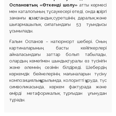
Оспановтың «Өткенді шолу»
атты көрмесі
мен каталогының тұсаукесері өтеді, онда қазіргі
заманғы қазақстандық суретшінің даралық және
шығармашылық сипатындағы 53 туындысы
ұсынылады.
Ғалым Оспанов – натюрморт шебері. Оның
картиналарының басты кейіпкерлері
айналасындағы заттар болып табылады,
олардың көмегімен шындық туралы өз түсінігін
және әлемнің сезімін білдіреді. Шебердің
көркемдік бейнелерінің мағыналарын түсіну
композициялық құрылымда, колоритті құруда, түс
символикасында, көркем фактурада және
өмірді метафорикалық тұрғыдан ұғынудан
тұрады.