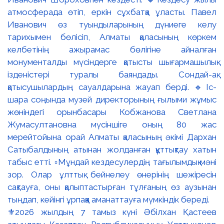
⚜️2026 жылдың 7 тамыз күні Әбілхан Қастеев