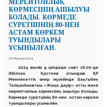
МЕРЕЙТОЙЛЫҚ
КӨРМЕСІНІҢ АШЫЛУЫ
БОЛАДЫ. КӨРМЕДЕ
СУРЕТШІНІҢ 80-НЕН
АСТАМ КӨРКЕМ
ТУЫНДЫЛАРЫ
ҰСЫНЫЛҒАН.
26 Маусым 2024
2024 жылғы 9 шілдеде сағат 16.00-де
Әбілхан Қастеев атындағы ҚР
Мемлекеттік өнер музейінде Бақтыбек
Талқанбаевтың «Жаңа дәуір» атты жеке
мерейтойлық көрмесінің ашылуы болады.
Көрмеде суретшінің 80-нен астам көркем
туындылары ұсынылған.