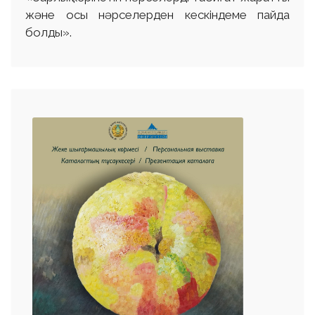
және осы нәрселерден кескіндеме пайда
болды».