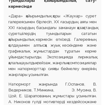
туындылары қайырымдылық сату-
көрмесінде
«Дара» қайырымдылық қоры «Жаухар» сурет
галереясымен бірлесіп, ХХ ғасырдың аяғы мен
ХХІ ғасырдың басындағы заманауи қазақстандық
суретшілердің туындыларын сататын
қайырымдылық көрмесін өткізеді. Галереяның
қолдауымен алпысқа жуық кескіндеме және
графикалық жұмыстардан тұратын көрме
ұйымдастырылды. Экспозицияда лирикалық,
қалалық, ауылдық пейзаж, жанрлық композициялар
мен натюрморттар сияқты бейнелеу өнерінің
жанрлары ұсынылған.
Натюрморт жанрында Г.Оспанов, В.
Ведерников, Т.Минкина, Э. Мусина, В.
Цой, Е. Шарапованың жұмыстары ұсынылған.
А. Никонов гүлді мотивтерді кездейсоқ және