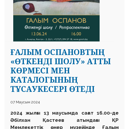
ҒАЛЫМ ОСПАНОВТЫҢ
«ӨТКЕНДІ ШОЛУ» АТТЫ
КӨРМЕСІ МЕН
КАТАЛОГЫНЫҢ
ТҰСАУКЕСЕРІ ӨТЕДІ
07 Маусым 2024
2024 жылғы 13 маусымда сағат 16.00-де
Әбілхан Қастеев атындағы ҚР
Мемлекеттік өнер музейінде Ғалым