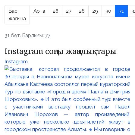
Бас
Артқа
26
27
28
29
30
31
3
жағына
31 бет. Барлығы: 77
Instagram соңғы жаңалықтары
Instagram