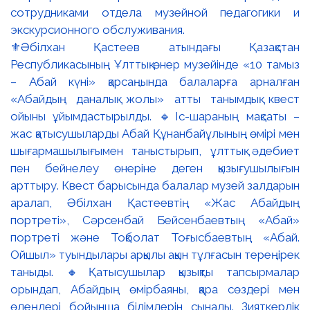
⚜️Әбілхан Қастеев атындағы Қазақстан
Республикасының Ұлттық өнер музейінде «10 тамыз
– Абай күні» қарсаңында балаларға арналған
«Абайдың даналық жолы» атты танымдық квест
ойыны ұйымдастырылды. 🔹Іс-шараның мақсаты –
жас қатысушыларды Абай Құнанбайұлының өмірі мен
шығармашылығымен таныстырып, ұлттық әдебиет
пен бейнелеу өнеріне деген қызығушылығын
арттыру. Квест барысында балалар музей залдарын
аралап, Әбілхан Қастеевтің «Жас Абайдың
портреті», Сәрсенбай Бейсенбаевтың «Абай»
портреті және Тоқболат Тоғысбаевтың «Абай.
Ойшыл» туындылары арқылы ақын тұлғасын тереңірек
таныды. 🔸Қатысушылар қызықты тапсырмалар
орындап, Абайдың өмірбаяны, қара сөздері мен
өлеңдері бойынша білімдерін сынады. Зияткерлік