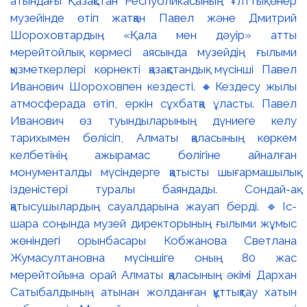
атындағы Қазақстан Республикасының Ұлттық өнер
музейінде өтіп жатқан Павел және Дмитрий
Шороховтардың «Қала мен дәуір» атты
мерейтойлық көрмесі аясында музейдің ғылыми
қызметкерлері көрнекті қазақстандық мүсінші Павел
Иванович Шороховпен кездесті. 🔸Кездесу жылы
атмосферада өтіп, еркін сұхбатқа ұласты. Павел
Иванович өз туындыларының дүниеге келу
тарихымен бөлісіп, Алматы қаласының көркем
келбетінің ажырамас бөлігіне айналған
монументалды мүсіндерге қатысты шығармашылық
ізденістері туралы баяндады. Сондай-ақ
қатысушылардың сауалдарына жауап берді. 🔹Іс-
шара соңында музей директорының ғылыми жұмыс
жөніндегі орынбасары Кобжанова Светлана
Жумасултановна мүсіншіге оның 80 жас
мерейтойына орай Алматы қаласының әкімі Дархан
Сатыбалдының атынан жолданған құттықтау хатын