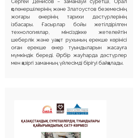
Сергей Денисов – заманауи суретші, Орал
қолөнершілерінің және Златоустов беземесінің
жоғары өнерінің тарихи дәстүрлерінің
ізбасары. Ғасырлар бойы жетілдірілген
технологиялар, мінсіздікке жетелейтін
шеберлік және уақыт рухының ерекше көрінісі
оған ерекше өнер туындыларын жасауға
мүмкіндік береді. Әрбір жауһарда дәстүрлер
мен қазіргі заманның үйлесімді бірігуі байқалады.