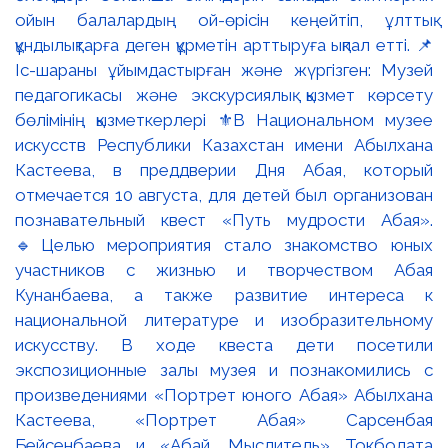
ойын балалардың ой-өрісін кеңейтіп, ұлттық
құндылықтарға деген құрметін арттыруға ықпал етті. 📌
Іс-шараны ұйымдастырған және жүргізген: Музей
педагогикасы және экскурсиялық қызмет көрсету
бөлімінің қызметкерлері ⚜️В Национальном музее
искусств Республики Казахстан имени Абылхана
Кастеева, в преддверии Дня Абая, который
отмечается 10 августа, для детей был организован
познавательный квест «Путь мудрости Абая».
🔹Целью мероприятия стало знакомство юных
участников с жизнью и творчеством Абая
Кунанбаева, а также развитие интереса к
национальной литературе и изобразительному
искусству. В ходе квеста дети посетили
экспозиционные залы музея и познакомились с
произведениями «Портрет юного Абая» Абылхана
Кастеева, «Портрет Абая» Сарсенбая
Бейсенбаева и «Абай. Мыслитель» Токболата