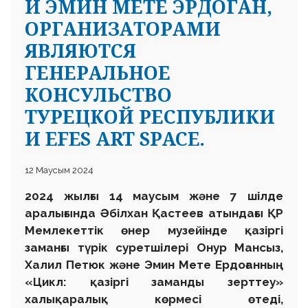
И ЭМИН МЕТЕ ЭРДОГАН,
ОРГАНИЗАТОРАМИ
ЯВЛЯЮТСЯ
ГЕНЕРАЛЬНОЕ
КОНСУЛЬСТВО
ТУРЕЦКОЙ РЕСПУБЛИКИ
И EFES ART SPACE.
12 Маусым 2024
2024 жылғы 14 маусым және 7 шілде
аралығында Әбілхан Қастеев атындағы ҚР
Мемлекеттік өнер музейінде қазіргі
заманғы түрік суретшілері Онур Мансыз,
Халил Петюк және Эмин Мете Ердоғанның
«Цикл: қазіргі заманды зерттеу»
халықаралық көрмесі өтеді,