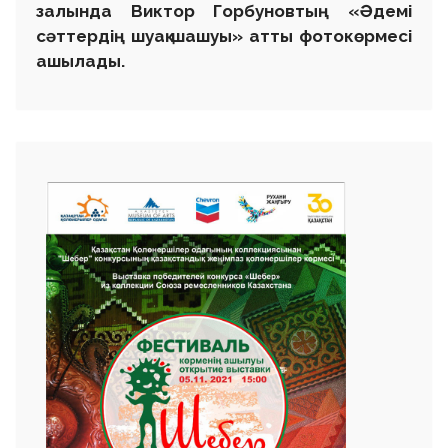
залында Виктор Горбуновтың «Әдемі
сәттердің шуақ шашуы» атты фотокөрмесі
ашылады.