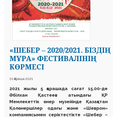
«ШЕБЕР – 2020/2021. БІЗДІҢ
МҰРА» ФЕСТИВАЛІНІҢ
КӨРМЕСІ
01 Қараша 2021
2021 жылы 5 қарашада сағат 15.00-де
Әбілхан Қастеев атындағы ҚР
Мемлекеттік өнер музейінде Қазақстан
Қолөнершілер одағы және «Шеврон»
компаниясымен серіктестікте «Шебер –