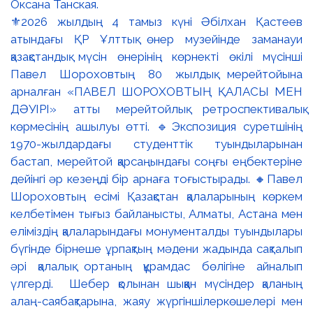
⚜️2026 жылдың 4 тамыз күні Әбілхан Қастеев
атындағы ҚР Ұлттық өнер музейінде заманауи
қазақстандық мүсін өнерінің көрнекті өкілі мүсінші
Павел Шороховтың 80 жылдық мерейтойына
арналған «ПАВЕЛ ШОРОХОВТЫҢ ҚАЛАСЫ МЕН
ДӘУІРІ» атты мерейтойлық ретроспективалық
көрмесінің ашылуы өтті. 🔹Экспозиция суретшінің
1970-жылдардағы студенттік туындыларынан
бастап, мерейтой қарсаңындағы соңғы еңбектеріне
дейінгі әр кезеңді бір арнаға тоғыстырады. 🔸Павел
Шороховтың есімі Қазақстан қалаларының көркем
келбетімен тығыз байланысты, Алматы, Астана мен
еліміздің қалаларындағы монументалды туындылары
бүгінде бірнеше ұрпақтың мәдени жадында сақталып
әрі қалалық ортаның құрамдас бөлігіне айналып
үлгерді. Шебер қолынан шыққан мүсіндер қаланың
алаң-саябақтарына, жаяу жүргіншілеркөшелері мен