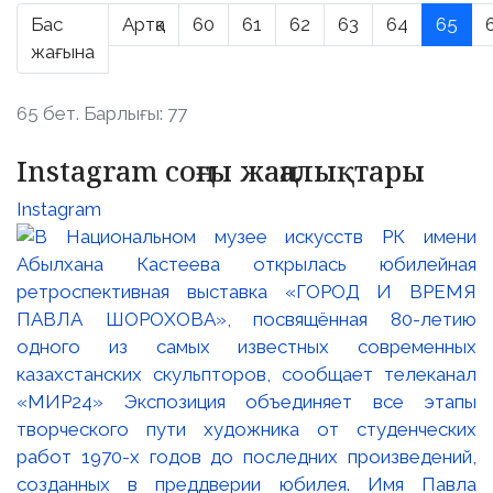
Бас
Артқа
60
61
62
63
64
65
жағына
65 бет. Барлығы: 77
Instagram соңғы жаңалықтары
Instagram