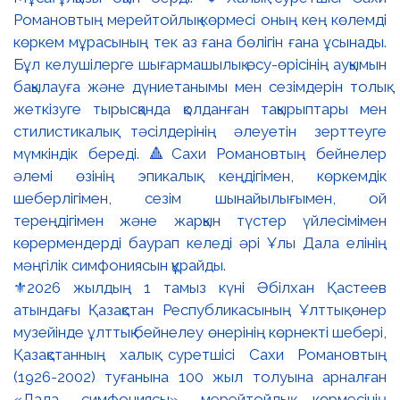
⚜️2026 жылдың 1 тамыз күні Әбілхан Қастеев
атындағы Қазақстан Республикасының Ұлттық өнер
музейінде ұлттық бейнелеу өнерінің көрнекті шебері,
Қазақстанның халық суретшісі Сахи Романовтың
(1926-2002) туғанына 100 жыл толуына арналған
«Дала симфониясы» мерейтойлық көрмесінің