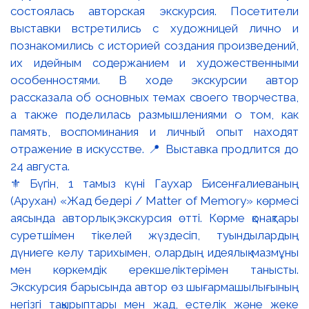
⚜️ Бүгін, 1 тамыз күні Гаухар Бисенғалиеваның
(Арухан) «Жад бедері / Matter of Memory» көрмесі
аясында авторлық экскурсия өтті. Көрме қонақтары
суретшімен тікелей жүздесіп, туындылардың
дүниеге келу тарихымен, олардың идеялық мазмұны
мен көркемдік ерекшеліктерімен танысты.
Экскурсия барысында автор өз шығармашылығының
негізгі тақырыптары мен жад, естелік және жеке