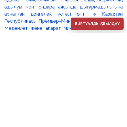
ашылуы мен іс-шара аясында шығармашылығына
арналған дөңгелек үстел өтті. 🔹Қазақстан
Республикасы Премьер-Министрінің орынбасары –
ВИРТУАЛДЫ ҚАБЫЛДАУ
Мәдениет және ақпарат министрі Аида Ғалымқызы
Балаева Сахи Романовтың туғанына 100 жыл
толуына арналған «Дала симфониясы» мерейтойлық
көрмесінің ашылуына орай құттықтау хатын жолдады.
Құттықтау хатында Сахи Романовтың қазақ бейнелеу
өнерінде ұлттық кескіндеме мен графиканың
дамуына зор үлес қосқан дара суретші екенін атап
өтті. Сонымен қатар көрменің суретшінің бай
шығармашылық мұрасын жаңаша зерделеп, кейінгі
ұрпаққа насихаттаудағы маңызына тоқталып, көрменің
табысты өтуіне тілектестік білдірді. Құттықтау хатын
музей директоры Жұмабекова Гүлайым
Мұсағұлқызы оқып берді. 🔸Халық суретшісі Сахи
Романовтың мерейтойлық көрмесі оның кең көлемді