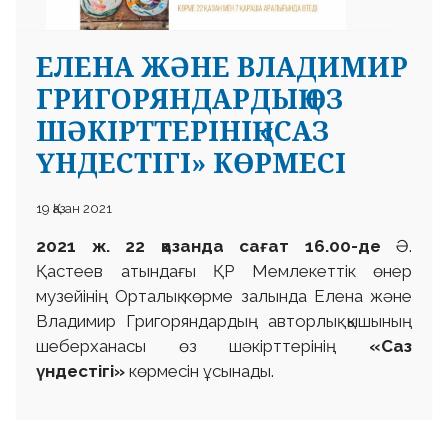
ЕЛЕНА ЖӘНЕ ВЛАДИМИР
ГРИГОРЯНДАРДЫҢ ӨЗ
ШӘКІРТТЕРІНІҢ «САЗ
ҮНДЕСТІГІ» КӨРМЕСІ
19 Қазан 2021
2021 ж. 22 қазанда сағат 16.00-де
Ә.
Қастеев атындағы ҚР Мемлекеттік өнер
музейінің Орталық көрме залында Елена және
Владимир Григоряндардың авторлық қышының
шеберханасы өз шәкірттерінің
«Саз
үндестігі»
көрмесін ұсынады.