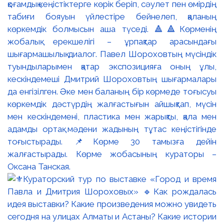
қоғамдық кеңістіктерге көрік беріп, сәулет пен өмірдің
табиғи бояуын үйлестіре бейнелеп, қаланың
көркемдік болмысын аша түседі. 🔺🔺Көрменің
жобалық ерекшелігі – ұрпақтар арасындағы
шығармашылық диалог. Павел Шороховтың мүсіндік
туындыларымен қатар экспозицияға оның ұлы,
кескіндемеші Дмитрий Шороховтың шығармалары
да енгізілген. Әке мен баланың бір көрмеде тоғысуы
көркемдік дәстүрдің жалғастығын айшықтап, мүсін
мен кескіндемені, пластика мен жарықты, қала мен
адамды ортақ мәдени жадының тұтас кеңістігінде
тоғыстырады. 📌Көрме 30 тамызға дейін
жалғастырады. Көрме жобасының кураторы –
Оксана Танская.