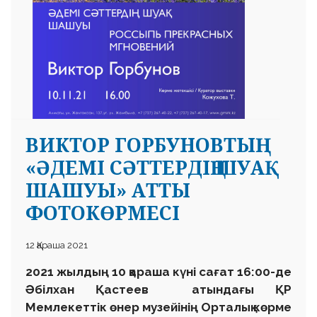
ВИКТОР ГОРБУНОВТЫҢ
«ӘДЕМІ СӘТТЕРДІҢ ШУАҚ
ШАШУЫ» АТТЫ
ФОТОКӨРМЕСІ
12 Қараша 2021
2021 жылдың 10 қараша күні сағат 16:00-де
Әбілхан Қастеев атындағы ҚР
Мемлекеттік өнер музейінің Орталық көрме