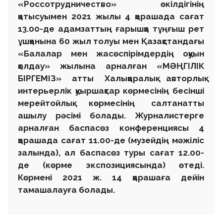
«Россотрудничество» өкілдігінің
қатысуымен 2021 жылы 4 қарашада сағат
13.00-де адамзаттың ғарышқа тұңғыш рет
ұшқанына 60 жыл толуы мен Қазақстандағы
«Балалар мен жасөспірімдердің оқуын
қолдау» жылына арналған «МӘҢГІЛІК
БІРГЕМІЗ» атты Халықаралық авторлық
интерьерлік қуыршақтар көрмесінің бесінші
мерейтойлық көрмесінің салтанатты
ашылу рәсімі болады. Журналистерге
арналған баспасөз конференциясы 4
қарашада сағат 11.00-де (музейдің мәжіліс
залында), ал баспасөз туры сағат 12.00-
де (көрме экспозициясында) өтеді.
Көрмені 2021 ж. 14 қарашаға дейін
тамашалауға болады.