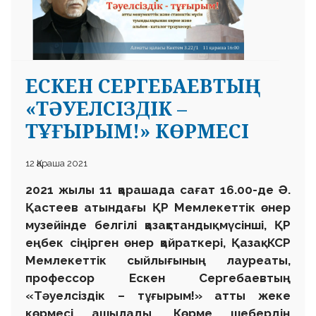
ЕСКЕН СЕРГЕБАЕВТЫҢ
«ТӘУЕЛСІЗДІК –
 23 97
ТҰҒЫРЫМ!» КӨРМЕСІ
12 Қараша 2021
2021 жылы 11 қарашада сағат 16.00-де Ә.
Қастеев атындағы ҚР Мемлекеттік өнер
музейінде белгілі қазақстандық мүсінші, ҚР
еңбек сіңірген өнер қайраткері, Қазақ КСР
Мемлекеттік сыйлығының лауреаты,
профессор Ескен Сергебаевтың
«Тәуелсіздік – тұғырым!» атты жеке
көрмесі ашылады. Көрме шебердің