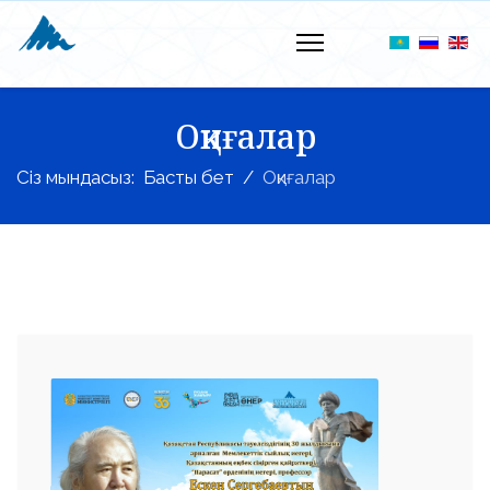
Оқиғалар
Сіз мындасыз:
Басты бет
Оқиғалар