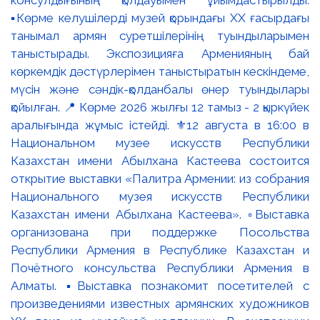
консулдығының қолдауымен ұйымдастырылды.
▪️Көрме келушілерді музей қорындағы ХХ ғасырдағы
танымал армян суретшілерінің туындыларымен
таныстырады. Экспозицияға Арменияның бай
көркемдік дәстүрлерімен таныстыратын кескіндеме,
мүсін және сәндік-қолданбалы өнер туындылары
қойылған. 📍 Көрме 2026 жылғы 12 тамыз - 2 қыркүйек
аралығында жұмыс істейді. ⚜️12 августа в 16:00 в
Национальном музее искусств Республики
Казахстан имени Абылхана Кастеева состоится
открытие выставки «Палитра Армении: из собрания
Национального музея искусств Республики
Казахстан имени Абылхана Кастеева». ▫️Выставка
организована при поддержке Посольства
Республики Армения в Республике Казахстан и
Почётного консульства Республики Армения в
Алматы. ▪️Выставка познакомит посетителей с
произведениями известных армянских художников