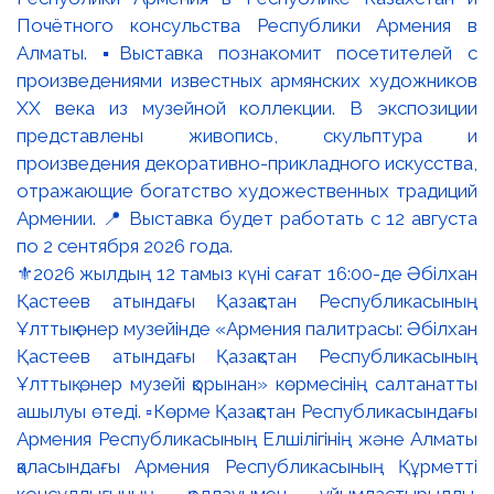
⚜️2026 жылдың 12 тамыз күні сағат 16:00-де Әбілхан
Қастеев атындағы Қазақстан Республикасының
Ұлттық өнер музейінде «Армения палитрасы: Әбілхан
Қастеев атындағы Қазақстан Республикасының
Ұлттық өнер музейі қорынан» көрмесінің салтанатты
ашылуы өтеді. ▫️Көрме Қазақстан Республикасындағы
Армения Республикасының Елшілігінің және Алматы
қаласындағы Армения Республикасының Құрметті