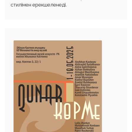
стилімен ерекшеленеді.