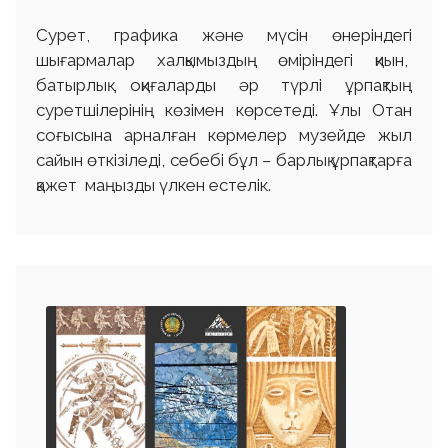
Сурет, графика және мүсін өнеріндегі
шығармалар халқымыздың өміріндегі қиын,
батырлық оқиғаларды әр түрлі ұрпақтың
суретшілерінің көзімен көрсетеді. Ұлы Отан
соғысына арналған көрмелер музейде жыл
сайын өткізіледі, себебі бұл – барлық ұрпақтарға
қажет маңызды үлкен естелік.