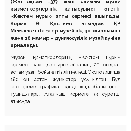
(Желтоқсан 137)
жыл сайынғы музей
қызметкерлерінің қатысуымен өтетін
«Көктем нұры» атты көрмесі ашылады.
Көрме
Ә. Қастеев атындағы
ҚР
Мемлекеттік өнер музейінің 90 жылдығына
және 18 мамыр – дүниежүзілік музей күніне
арналады.
Музей қызметкерлерінің «Көктем нұры»
көрмесі жақсы дәстүрге айналып, 20 жылдан
астам уақыт бойы өткізіліп келеді. Экспозицияда
180-нен астам жұмыстар ұсынылған. Бұл
кескіндеме, графика, сәндік-қолданбалы өнер
туындылары. Аталмыш көрмеге 33 суретші
қатысуда.