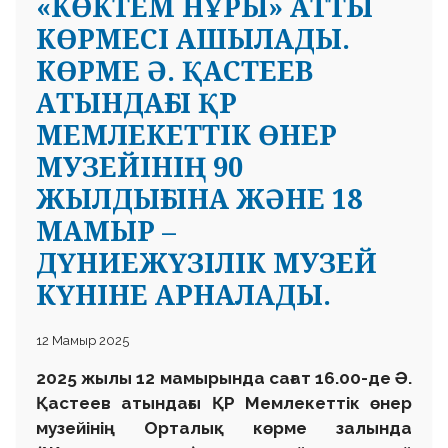
«КӨКТЕМ НҰРЫ» АТТЫ
КӨРМЕСІ АШЫЛАДЫ.
КӨРМЕ Ә. ҚАСТЕЕВ
АТЫНДАҒЫ ҚР
МЕМЛЕКЕТТІК ӨНЕР
МУЗЕЙІНІҢ 90
ЖЫЛДЫҒЫНА ЖӘНЕ 18
МАМЫР –
ДҮНИЕЖҮЗІЛІК МУЗЕЙ
КҮНІНЕ АРНАЛАДЫ.
12 Мамыр 2025
2025 жылы 12 мамырында сағат 16.00-де Ә.
Қастеев атындағы ҚР Мемлекеттік өнер
музейінің Орталық көрме залында