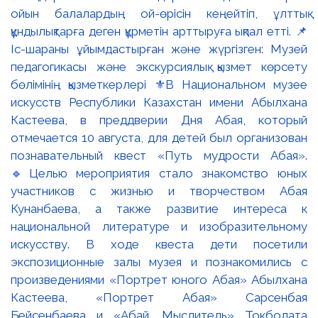
ойын балалардың ой-өрісін кеңейтіп, ұлттық
құндылықтарға деген құрметін арттыруға ықпал етті. 📌
Іс-шараны ұйымдастырған және жүргізген: Музей
педагогикасы және экскурсиялық қызмет көрсету
бөлімінің қызметкерлері ⚜️В Национальном музее
искусств Республики Казахстан имени Абылхана
Кастеева, в преддверии Дня Абая, который
отмечается 10 августа, для детей был организован
познавательный квест «Путь мудрости Абая».
🔹Целью мероприятия стало знакомство юных
участников с жизнью и творчеством Абая
Кунанбаева, а также развитие интереса к
национальной литературе и изобразительному
искусству. В ходе квеста дети посетили
экспозиционные залы музея и познакомились с
произведениями «Портрет юного Абая» Абылхана
Кастеева, «Портрет Абая» Сарсенбая
Бейсенбаева и «Абай. Мыслитель» Токболата