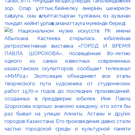
табыс етті. ▫️Мұндай кездесулердің тағылымдық мәні
зор. Олар ұлттық бейнелеу өнерінің шежіресін
сақтауға, оны қалыптастырған тұлғаның өз аузынан
тыңдап, кейінгі ұрпаққа аманаттауға мүмкіндік береді.