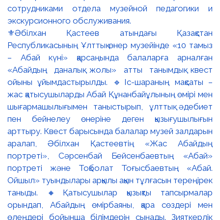
⚜️Әбілхан Қастеев атындағы Қазақстан
Республикасының Ұлттық өнер музейінде «10 тамыз
– Абай күні» қарсаңында балаларға арналған
«Абайдың даналық жолы» атты танымдық квест
ойыны ұйымдастырылды. 🔹Іс-шараның мақсаты –
жас қатысушыларды Абай Құнанбайұлының өмірі мен
шығармашылығымен таныстырып, ұлттық әдебиет
пен бейнелеу өнеріне деген қызығушылығын
арттыру. Квест барысында балалар музей залдарын
аралап, Әбілхан Қастеевтің «Жас Абайдың
портреті», Сәрсенбай Бейсенбаевтың «Абай»
портреті және Тоқболат Тоғысбаевтың «Абай.
Ойшыл» туындылары арқылы ақын тұлғасын тереңірек
таныды. 🔸Қатысушылар қызықты тапсырмалар
орындап, Абайдың өмірбаяны, қара сөздері мен
өлеңдері бойынша білімдерін сынады. Зияткерлік