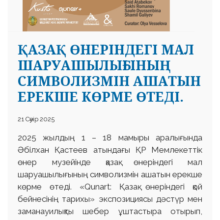
ҚАЗАҚ ӨНЕРІНДЕГІ МАЛ
ШАРУАШЫЛЫҒЫНЫҢ
СИМВОЛИЗМІН АШАТЫН
ЕРЕКШЕ КӨРМЕ ӨТЕДІ.
21 Сәуір 2025
2025 жылдың 1 – 18 мамыры аралығында
Әбілхан Қастеев атындағы ҚР Мемлекеттік
өнер музейінде қазақ өнеріндегі мал
шаруашылығының символизмін ашатын ерекше
көрме өтеді. «Qunart: Қазақ өнеріндегі қой
бейнесінің тарихы» экспозициясы дәстүр мен
заманауилықты шебер ұштастыра отырып,