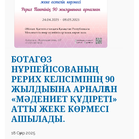
БОТАГӨЗ
НҰРПЕЙІСОВАНЫҢ
РЕРИХ КЕЛІСІМІНІҢ 90
ЖЫЛДЫҒЫНА АРНАЛҒАН
«МӘДЕНИЕТ ҚҰДІРЕТІ»
АТТЫ ЖЕКЕ КӨРМЕСІ
АШЫЛАДЫ.
18 Сәуір 2025