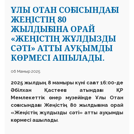
ҰЛЫ ОТАН СОҒЫСЫНДАҒЫ
ЖЕҢІСТІҢ 80
ЖЫЛДЫҒЫНА ОРАЙ
«ЖЕҢІСТІҢ ЖҰЛДЫЗДЫ
СӘТІ» АТТЫ АУҚЫМДЫ
КӨРМЕСІ АШЫЛАДЫ.
06 Мамыр 2025
2025 жылдың 8 мамыры күні сағат 16:00-де
Әбілхан Қастеев атындағы ҚР
Мемлекеттік өнер
музейінде Ұлы Отан
соғысындағы Жеңістің 80 жылдығына
орай
«Жеңістің жұлдызды сәті» атты ауқымды
көрмесі ашылады
.