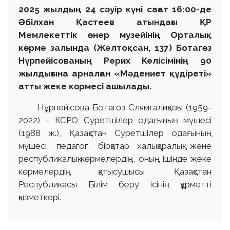
2025 жылдың 24 сәуір күні сағат 16:00-де
Әбілхан Қастеев атындағы ҚР
Мемлекеттік өнер музейінің Орталық
көрме залында (Желтоқсан, 137) Ботагөз
Нұрпейісованың Рерих Келісімінің 90
жылдығына арналған «Мәдениет құдіреті»
атты жеке көрмесі ашылады.
Нұрпейісова Ботагөз Слямғалиқызы (1959-
2022) – КСРО Суретшілер одағының мүшесі
(1988 ж.), Қазақстан Суретшілер одағының
мүшесі, педагог, бірқатар халықаралық және
республикалық көрмелердің, оның ішінде жеке
көрмелердің қатысушысы, Қазақстан
Республикасы Білім беру ісінің құрметті
қызметкері.