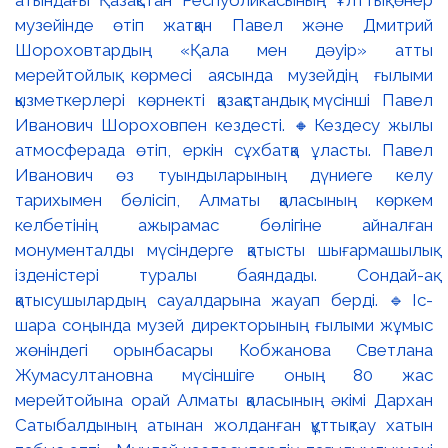
атындағы Қазақстан Республикасының Ұлттық өнер
музейінде өтіп жатқан Павел және Дмитрий
Шороховтардың «Қала мен дәуір» атты
мерейтойлық көрмесі аясында музейдің ғылыми
қызметкерлері көрнекті қазақстандық мүсінші Павел
Иванович Шороховпен кездесті. 🔸Кездесу жылы
атмосферада өтіп, еркін сұхбатқа ұласты. Павел
Иванович өз туындыларының дүниеге келу
тарихымен бөлісіп, Алматы қаласының көркем
келбетінің ажырамас бөлігіне айналған
монументалды мүсіндерге қатысты шығармашылық
ізденістері туралы баяндады. Сондай-ақ
қатысушылардың сауалдарына жауап берді. 🔹Іс-
шара соңында музей директорының ғылыми жұмыс
жөніндегі орынбасары Кобжанова Светлана
Жумасултановна мүсіншіге оның 80 жас
мерейтойына орай Алматы қаласының әкімі Дархан
Сатыбалдының атынан жолданған құттықтау хатын