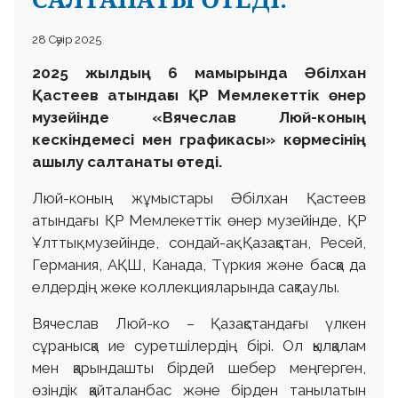
28 Сәуір 2025
2025 жылдың 6 мамырында Әбілхан
Қастеев атындағы ҚР Мемлекеттік өнер
музейінде «Вячеслав Люй-коның
кескіндемесі мен графикасы» көрмесінің
ашылу салтанаты өтеді.
Люй-коның жұмыстары Әбілхан Қастеев
атындағы ҚР Мемлекеттік өнер музейінде, ҚР
Ұлттық музейінде, сондай-ақ Қазақстан, Ресей,
Германия, АҚШ, Канада, Түркия және басқа да
елдердің жеке коллекцияларында сақтаулы.
Вячеслав Люй-ко – Қазақстандағы үлкен
сұранысқа ие суретшілердің бірі. Ол қылқалам
мен қарындашты бірдей шебер меңгерген,
өзіндік қайталанбас және бірден танылатын