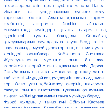
⚜️2026 жылдың 7 тамыз күні Әбілхан Қастеев