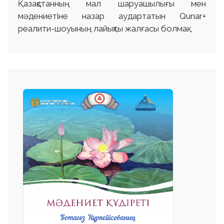
Қазақстанның мал шаруашылығы мен
мәдениетіне назар аудартатын Qunar+
реалити-шоуының лайықты жалғасы болмақ.