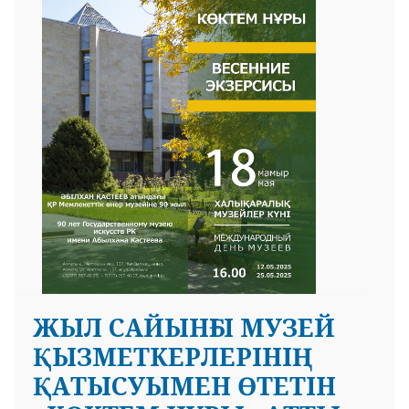
 23 97
ЖЫЛ САЙЫНҒЫ МУЗЕЙ
ҚЫЗМЕТКЕРЛЕРІНІҢ
ҚАТЫСУЫМЕН ӨТЕТІН