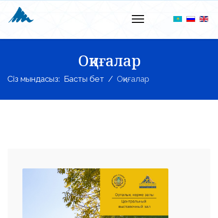
Оқиғалар
Сіз мындасыз:
Басты бет
Оқиғалар