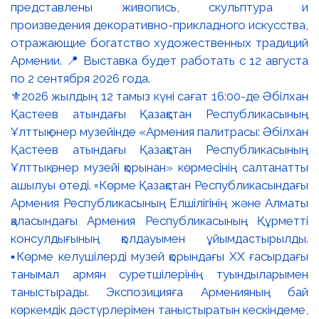
⚜️2026 жылдың 12 тамыз күні сағат 16:00-де Әбілхан
Қастеев атындағы Қазақстан Республикасының
Ұлттық өнер музейінде «Армения палитрасы: Әбілхан
Қастеев атындағы Қазақстан Республикасының
Ұлттық өнер музейі қорынан» көрмесінің салтанатты
ашылуы өтеді. ▫️Көрме Қазақстан Республикасындағы
Армения Республикасының Елшілігінің және Алматы
қаласындағы Армения Республикасының Құрметті
консулдығының қолдауымен ұйымдастырылды.
▪️Көрме келушілерді музей қорындағы ХХ ғасырдағы
танымал армян суретшілерінің туындыларымен
таныстырады. Экспозицияға Арменияның бай
көркемдік дәстүрлерімен таныстыратын кескіндеме,