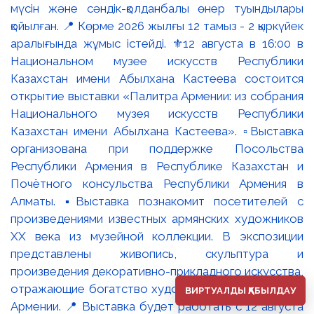
мүсін және сәндік-қолданбалы өнер туындылары
қойылған. 📍 Көрме 2026 жылғы 12 тамыз - 2 қыркүйек
аралығында жұмыс істейді. ⚜️12 августа в 16:00 в
Национальном музее искусств Республики
Казахстан имени Абылхана Кастеева состоится
открытие выставки «Палитра Армении: из собрания
Национального музея искусств Республики
Казахстан имени Абылхана Кастеева». ▫️Выставка
организована при поддержке Посольства
Республики Армения в Республике Казахстан и
Почётного консульства Республики Армения в
Алматы. ▪️Выставка познакомит посетителей с
произведениями известных армянских художников
XX века из музейной коллекции. В экспозиции
представлены живопись, скульптура и
произведения декоративно-прикладного искусства,
отражающие богатство художественных традиций
ВИРТУАЛДЫ ҚАБЫЛДАУ
Армении. 📍 Выставка будет работать с 12 августа