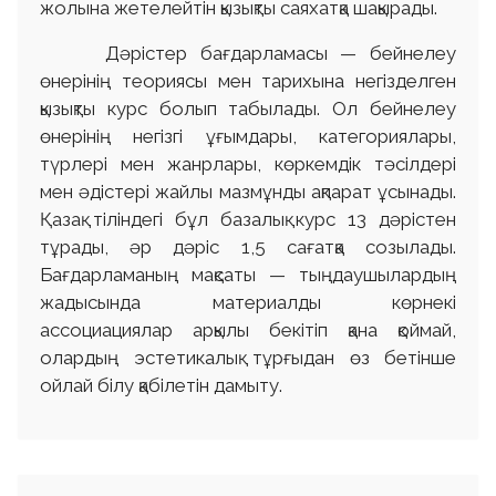
жолына жетелейтін қызықты саяхатқа шақырады.
Дәрістер бағдарламасы — бейнелеу
өнерінің теориясы мен тарихына негізделген
қызықты курс болып табылады. Ол бейнелеу
өнерінің негізгі ұғымдары, категориялары,
түрлері мен жанрлары, көркемдік тәсілдері
мен әдістері жайлы мазмұнды ақпарат ұсынады.
Қазақ тіліндегі бұл базалық курс 13 дәрістен
тұрады, әр дәріс 1,5 сағатқа созылады.
Бағдарламаның мақсаты — тыңдаушылардың
жадысында материалды көрнекі
ассоциациялар арқылы бекітіп қана қоймай,
олардың эстетикалық тұрғыдан өз бетінше
ойлай білу қабілетін дамыту.