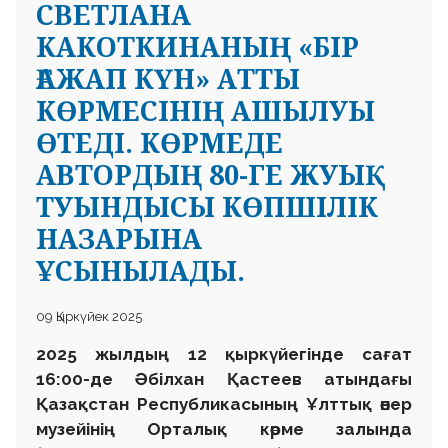
СВЕТЛАНА
КАКОТКИНАНЫҢ «БІР
ҒАЖАП КҮН» АТТЫ
КӨРМЕСІНІҢ АШЫЛУЫ
ӨТЕДІ. КӨРМЕДЕ
АВТОРДЫҢ 80-ГЕ ЖУЫҚ
ТУЫНДЫСЫ КӨПШІЛІК
НАЗАРЫНА
ҰСЫНЫЛАДЫ.
09 Қыркүйек 2025
2025 жылдың 12 қыркүйегінде сағат
16:00-де Әбілхан Қастеев атындағы
Қазақстан Республикасының Ұлттық өнер
музейінің Орталық көрме залында