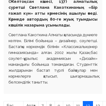
(Желтоқсан көшесі, 137) алматылық
суретші Светлана Какоткинаның «Бір
ғажап күн» атты көрмесінің ашылуы өтеді.
Көрмеде автордың 80-ге жуық туындысы
көпшілік назарына ұсынылады.
Светлана Какоткина Алматы қаласында дүниеге
келген. Білімі бойынша – дизайнер, сәулетші.
Бастапқы көркемдік білімін «Классикалық өнер
гимназиясында» алған. 2002 жылы Қазақ бас
сәулет-құрылыс академиясын «Дизайн»
мамандығы бойынша тәмамдаған. Студенттік
жылдарынан бастап түрлі байқаулар мен
көрмелерге қатысып, шығармашылық
белсенділік танытты.
Бас
Артқа
7
8
9
10
11
12
13