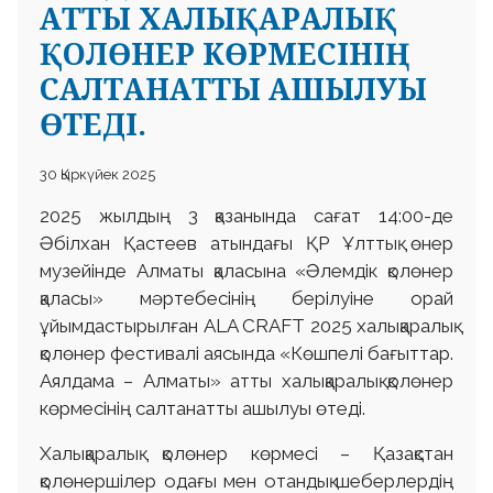
АТТЫ ХАЛЫҚАРАЛЫҚ
ҚОЛӨНЕР КӨРМЕСІНІҢ
САЛТАНАТТЫ АШЫЛУЫ
ӨТЕДІ.
30 Қыркүйек 2025
2025 жылдың 3 қазанында сағат 14:00-де
Әбілхан Қастеев атындағы ҚР Ұлттық өнер
музейінде Алматы қаласына «Әлемдік қолөнер
қаласы» мәртебесінің берілуіне орай
ұйымдастырылған ALA CRAFT 2025 халықаралық
қолөнер фестивалі аясында «Көшпелі бағыттар.
Аялдама – Алматы» атты халықаралық қолөнер
көрмесінің салтанатты ашылуы өтеді.
Халықаралық қолөнер көрмесі – Қазақстан
қолөнершілер одағы мен отандық шеберлердің