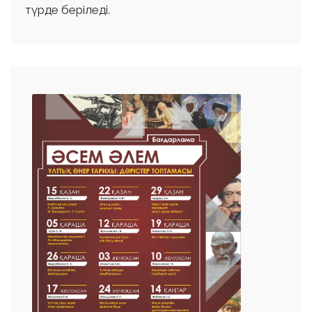
түрде беріледі.