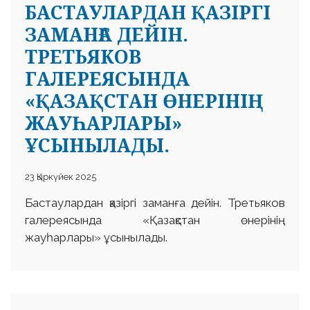
БАСТАУЛАРДАН ҚАЗІРГІ
ЗАМАНҒА ДЕЙІН.
ТРЕТЬЯКОВ
ГАЛЕРЕЯСЫНДА
«ҚАЗАҚСТАН ӨНЕРІНІҢ
ЖАУҺАРЛАРЫ»
ҰСЫНЫЛАДЫ.
23 Қыркүйек 2025
Бастаулардан қазіргі заманға дейін. Третьяков
галереясында «Қазақстан өнерінің
жауһарлары» ұсынылады.