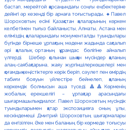
бастап, мерейтой қарсаңындағы соңғы еңбектеріне
дейінгі әр кезеңді бір арнаға тоғыстырады. 🔸Павел
Шороховтың есімі Қазақстан қалаларының көркем
келбетімен тығыз байланысты, Алматы, Астана мен
еліміздің қалаларындағы монументалды туындылары
бүгінде бірнеше ұрпақтың мәдени жадында сақталып
әрі қалалық ортаның құрамдас бөлігіне айналып
үлгерді. Шебер қолынан шыққан мүсіндер қаланың
алаң-саябақтарына, жаяу жүргіншілеркөшелері мен
қоғамдық кеңістіктерге көрік беріп, сәулет пен өмірдің
табиғи бояуын үйлестіре бейнелеп, қаланың
көркемдік болмысын аша түседі. 🔺🔺Көрменің
жобалық ерекшелігі – ұрпақтар арасындағы
шығармашылық диалог. Павел Шороховтың мүсіндік
туындыларымен қатар экспозицияға оның ұлы,
кескіндемеші Дмитрий Шороховтың шығармалары
да енгізілген. Әке мен баланың бір көрмеде тоғысуы