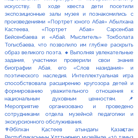
⚜️Әбілхан Қастеев атындағы Қазақстан
Республикасының Ұлттық өнер музейінде «10 тамыз