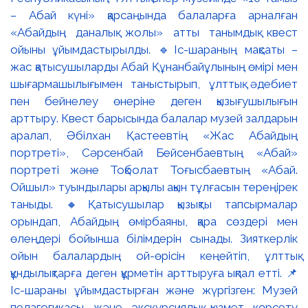
– Абай күні» қарсаңында балаларға арналған
«Абайдың даналық жолы» атты танымдық квест
ойыны ұйымдастырылды. 🔹Іс-шараның мақсаты –
жас қатысушыларды Абай Құнанбайұлының өмірі мен
шығармашылығымен таныстырып, ұлттық әдебиет
пен бейнелеу өнеріне деген қызығушылығын
арттыру. Квест барысында балалар музей залдарын
аралап, Әбілхан Қастеевтің «Жас Абайдың
портреті», Сәрсенбай Бейсенбаевтың «Абай»
портреті және Тоқболат Тоғысбаевтың «Абай.
Ойшыл» туындылары арқылы ақын тұлғасын тереңірек
таныды. 🔸Қатысушылар қызықты тапсырмалар
орындап, Абайдың өмірбаяны, қара сөздері мен
өлеңдері бойынша білімдерін сынады. Зияткерлік
ойын балалардың ой-өрісін кеңейтіп, ұлттық
құндылықтарға деген құрметін арттыруға ықпал етті. 📌
Іс-шараны ұйымдастырған және жүргізген: Музей
педагогикасы және экскурсиялық қызмет көрсету