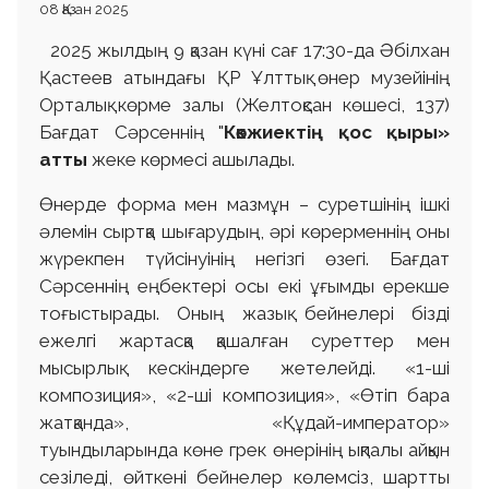
08 Қазан 2025
2025 жылдың 9 қазан күні сағ 17:30-да Әбілхан
Қастеев атындағы ҚР Ұлттық өнер музейінің
Орталық көрме залы (Желтоқсан көшесі, 137)
Бағдат Сәрсеннің "
Көкжиектің қос қыры»
атты
жеке көрмесі ашылады.
Өнерде форма мен мазмұн – суретшінің ішкі
әлемін сыртқа шығарудың, әрі көрерменнің оны
жүрекпен түйсінуінің негізгі өзегі. Бағдат
Сәрсеннің еңбектері осы екі ұғымды ерекше
тоғыстырады. Оның жазық бейнелері бізді
ежелгі жартасқа қашалған суреттер мен
мысырлық кескіндерге жетелейді. «1-ші
композиция», «2-ші композиция», «Өтіп бара
жатқанда», «Құдай-император»
туындыларында көне грек өнерінің ықпалы айқын
сезіледі, өйткені бейнелер көлемсіз, шартты