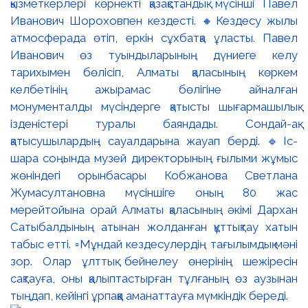
қызметкерлері көрнекті қазақстандық мүсінші Павел
Иванович Шороховпен кездесті. 🔸Кездесу жылы
атмосферада өтіп, еркін сұхбатқа ұласты. Павел
Иванович өз туындыларының дүниеге келу
тарихымен бөлісіп, Алматы қаласының көркем
келбетінің ажырамас бөлігіне айналған
монументалды мүсіндерге қатысты шығармашылық
ізденістері туралы баяндады. Сондай-ақ
қатысушылардың сауалдарына жауап берді. 🔹Іс-
шара соңында музей директорының ғылыми жұмыс
жөніндегі орынбасары Кобжанова Светлана
Жумасултановна мүсіншіге оның 80 жас
мерейтойына орай Алматы қаласының әкімі Дархан
Сатыбалдының атынан жолданған құттықтау хатын
табыс етті. ▫️Мұндай кездесулердің тағылымдық мәні
зор. Олар ұлттық бейнелеу өнерінің шежіресін
сақтауға, оны қалыптастырған тұлғаның өз аузынан
тыңдап, кейінгі ұрпаққа аманаттауға мүмкіндік береді.