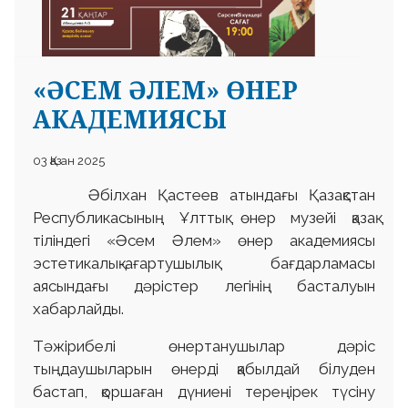
«ӘСЕМ ӘЛЕМ» ӨНЕР
АКАДЕМИЯСЫ
03 Қазан 2025
Әбілхан Қастеев атындағы Қазақстан
Республикасының Ұлттық өнер музейі қазақ
тіліндегі «Әсем Әлем» өнер академиясы
эстетикалық-ағартушылық бағдарламасы
аясындағы дәрістер легінің басталуын
хабарлайды.
Тәжірибелі өнертанушылар дәріс
тыңдаушыларын өнерді қабылдай білуден
бастап, қоршаған дүниені тереңірек түсіну