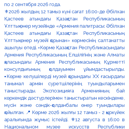
⚜️2026 жылдың 12 тамыз күні сағат 16:00-де Әбілхан
Қастеев атындағы Қазақстан Республикасының
Ұлттық өнер музейінде «Армения палитрасы: Әбілхан
Қастеев атындағы Қазақстан Республикасының
Ұлттық өнер музейі қорынан» көрмесінің салтанатты
ашылуы өтеді. ▫️Көрме Қазақстан Республикасындағы
Армения Республикасының Елшілігінің және Алматы
қаласындағы Армения Республикасының Құрметті
консулдығының қолдауымен ұйымдастырылды.
▪️Көрме келушілерді музей қорындағы ХХ ғасырдағы
танымал армян суретшілерінің туындыларымен
таныстырады. Экспозицияға Арменияның бай
көркемдік дәстүрлерімен таныстыратын кескіндеме,
мүсін және сәндік-қолданбалы өнер туындылары
қойылған. 📍 Көрме 2026 жылғы 12 тамыз - 2 қыркүйек
аралығында жұмыс істейді. ⚜️12 августа в 16:00 в
Национальном музее искусств Республики