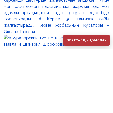
көркемдік дәстүрдің жалғастығын айшықтап, мүсін
мен кескіндемені, пластика мен жарықты, қала мен
адамды ортақ мәдени жадының тұтас кеңістігінде
тоғыстырады. 📌Көрме 30 тамызға дейін
жалғастырады. Көрме жобасының кураторы –
Оксана Танская.
ВИРТУАЛДЫ ҚАБЫЛДАУ