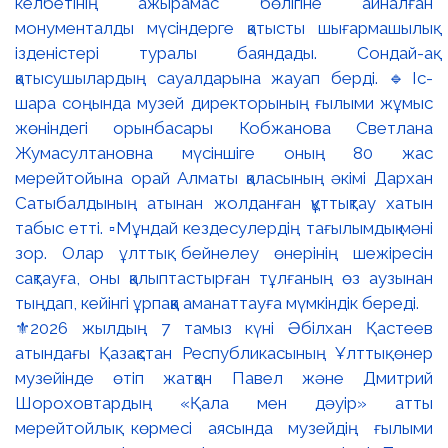
⚜️2026 жылдың 7 тамыз күні Әбілхан Қастеев
атындағы Қазақстан Республикасының Ұлттық өнер
музейінде өтіп жатқан Павел және Дмитрий
Шороховтардың «Қала мен дәуір» атты
мерейтойлық көрмесі аясында музейдің ғылыми