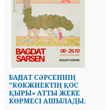
 23 97
БАҒДАТ СӘРСЕННІҢ
"КӨКЖИЕКТІҢ ҚОС
ҚЫРЫ» АТТЫ ЖЕКЕ
КӨРМЕСІ АШЫЛАДЫ.