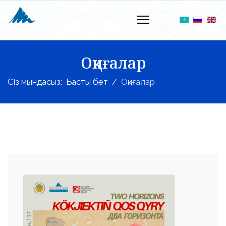
Оқиғалар
Сіз мындасыз:
Басты бет
Оқиғалар