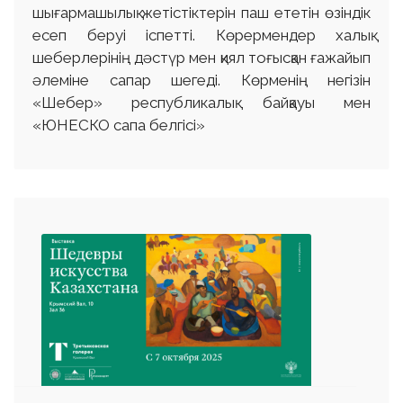
шығармашылық жетістіктерін паш ететін өзіндік
есеп беруі іспетті. Көрермендер халық
шеберлерінің дәстүр мен қиял тоғысқан ғажайып
әлеміне сапар шегеді. Көрменің негізін
«Шебер» республикалық байқауы мен
«ЮНЕСКО сапа белгісі»