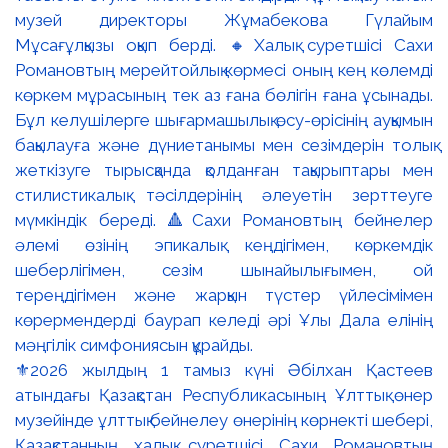
⚜️2026 жылдың 1 тамыз күні Әбілхан Қастеев
атындағы Қазақстан Республикасының Ұлттық өнер
музейінде ұлттық бейнелеу өнерінің көрнекті шебері,
Қазақстанның халық суретшісі Сахи Романовтың