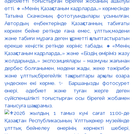
әдебиетті тоғыстырған бірегей жобаның ашылуы
өтті. 🔹«Менің Қазақстаным кадрларда…» көрмесінде
Татьяна Скачконың фототуындылары ұсынылған.
Автордың еңбектерінде Қазақстанның табиғаты
көркем бейне ретінде ғана емес, ұлттық мәдени
және табиғи мұраға деген құрметті қалыптастыратын
ерекше кеңістік ретінде көрініс табады. 🔸«Менің
Қазақстаным кадрларда…» және «Біздің өміріміз жазу
жолдарында…» экспозициялары – мазмұны жағынан
дербес болғанымен, мәдени жады, жеке тәжірибе
және ұлттық бірегейлік тақырыптары арқылы өзара
үндескен екі көрме. ✨ Баршаңызды фотосурет
өнері, әдебиет және туған жерге деген
сүйіспеншілікті тоғыстырған осы бірегей жобамен
танысуға шақырамыз.