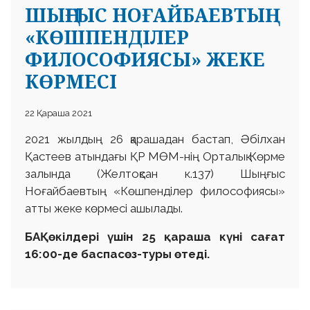
ШЫҢҒЫС НОҒАЙБАЕВТЫҢ
«КӨШПЕНДІЛЕР
ФИЛОСОФИЯСЫ» ЖЕКЕ
КӨРМЕСІ
22 Қараша 2021
2021 жылдың 26 қарашадан бастап, Әбілхан
Қастеев атындағы ҚР МӨМ-нің Орталық Көрме
залында (Желтоқсан к.137) Шыңғыс
Ноғайбаевтың «Көшпенділер философиясы»
атты жеке көрмесі ашылады.
БАҚ өкілдері үшін 25 қараша күні сағат
16:00-де баспасөз-туры өтеді.