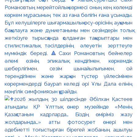
Романовтың мерейтойлық көрмесі оның кең көлемді
көркем мұрасының тек аз ғана бөлігін ғана ұсынады.
Бұл келушілерге шығармашылық өсу-өрісінің ауқымын
бақылауға және дүниетанымы мен сезімдерін толық
жеткізуге тырысқанда қолданған тақырыптары мен
стилистикалық тәсілдерінің әлеуетін зерттеуге
мүмкіндік береді. 🔺Сахи Романовтың бейнелер
әлемі өзінің эпикалық кеңдігімен, көркемдік
шеберлігімен, сезім шынайылығымен, ой
тереңдігімен және жарқын түстер үйлесімімен
көрермендерді баурап келеді әрі Ұлы Дала елінің
мәңгілік симфониясын құрайды.