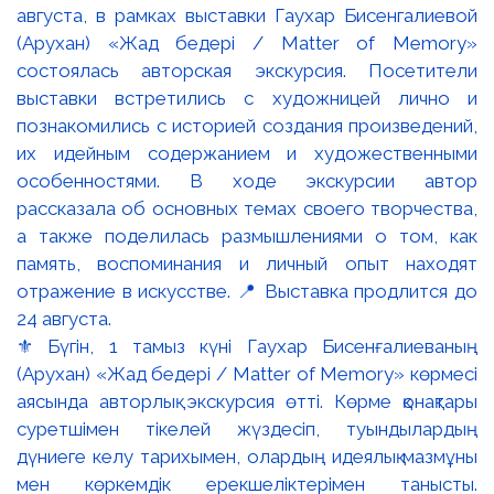
⚜️ Бүгін, 1 тамыз күні Гаухар Бисенғалиеваның
(Арухан) «Жад бедері / Matter of Memory» көрмесі
аясында авторлық экскурсия өтті. Көрме қонақтары
суретшімен тікелей жүздесіп, туындылардың
дүниеге келу тарихымен, олардың идеялық мазмұны
мен көркемдік ерекшеліктерімен танысты.