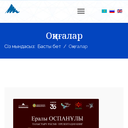
Оқиғалар
Сіз мындасыз:
Басты бет
Оқиғалар