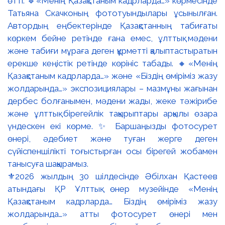
⚜️2026 жылдың 30 шілдесінде Әбілхан Қастеев
атындағы ҚР Ұлттық өнер музейінде «Менің
Қазақстаным кадрларда… Біздің өміріміз жазу
жолдарында…» атты фотосурет өнері мен