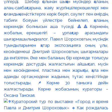
үлгерді. Шебер қолынан шыққан мүсіндер қаланың
алаң-саябақтарына, жаяу жүргіншілеркөшелері мен
қоғамдық кеңістіктерге көрік беріп, сәулет пен өмірдің
табиғи бояуын үйлестіре бейнелеп, қаланың
көркемдік болмысын аша түседі. 🔺🔺Көрменің
жобалық ерекшелігі – ұрпақтар арасындағы
шығармашылық диалог. Павел Шороховтың мүсіндік
туындыларымен қатар экспозицияға оның ұлы,
кескіндемеші Дмитрий Шороховтың шығармалары
да енгізілген. Әке мен баланың бір көрмеде тоғысуы
көркемдік дәстүрдің жалғастығын айшықтап, мүсін
мен кескіндемені, пластика мен жарықты, қала мен
адамды ортақ мәдени жадының тұтас кеңістігінде
тоғыстырады. 📌Көрме 30 тамызға дейін
жалғастырады. Көрме жобасының кураторы –
Оксана Танская.