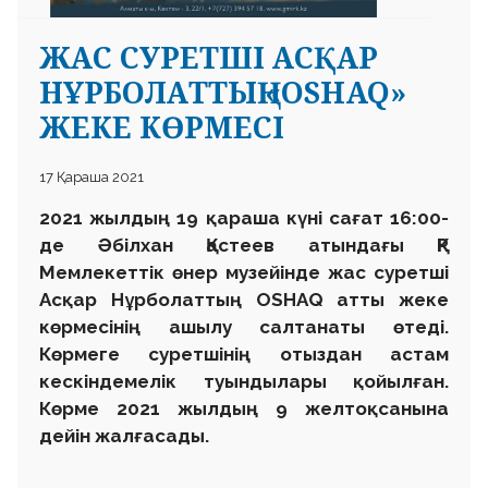
ЖАС СУРЕТШІ АСҚАР
НҰРБОЛАТТЫҢ «OSHAQ»
ЖЕКЕ КӨРМЕСІ
17 Қараша 2021
2021 жылдың 19 қараша күні сағат 16:00-
де Әбілхан Қастеев атындағы ҚР
Мемлекеттік өнер музейінде жас суретші
Асқар Нұрболаттың OSHAQ атты жеке
көрмесінің ашылу салтанаты өтеді.
Көрмеге суретшінің отыздан астам
кескіндемелік туындылары қойылған.
Көрме 2021 жылдың 9 желтоқсанына
дейін жалғасады.