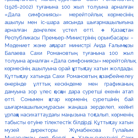
(1926-2002) туғанына 100 жыл толуына арналған
«Дала симфониясы» мерейтойлық көрмесінің
ашылуы мен іс-шара аясында шығармашылығына
арналған дөңгелек үстел өтті. 🔹Қазақстан
Республикасы Премьер-Министрінің орынбасары –
Мәдениет және ақпарат министрі Аида Ғалымқызы
Балаева Сахи Романовтың туғанына 100 жыл
толуына арналған «Дала симфониясы» мерейтойлық
көрмесінің ашылуына орай құттықтау хатын жолдады.
Құттықтау хатында Сахи Романовтың қазақ бейнелеу
өнерінде ұлттық кескіндеме мен графиканың
дамуына зор үлес қосқан дара суретші екенін атап
өтті. Сонымен қатар көрменің суретшінің бай
шығармашылық мұрасын жаңаша зерделеп, кейінгі
ұрпаққа насихаттаудағы маңызына тоқталып, көрменің
табысты өтуіне тілектестік білдірді. Құттықтау хатын
музей директоры Жұмабекова Гүлайым
Мұсағұлқызы оқып берді. 🔸Халық суретшісі Сахи