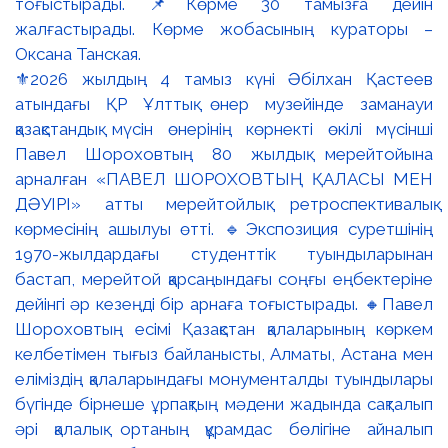
⚜️2026 жылдың 4 тамыз күні Әбілхан Қастеев
атындағы ҚР Ұлттық өнер музейінде заманауи
қазақстандық мүсін өнерінің көрнекті өкілі мүсінші
Павел Шороховтың 80 жылдық мерейтойына
арналған «ПАВЕЛ ШОРОХОВТЫҢ ҚАЛАСЫ МЕН
ДӘУІРІ» атты мерейтойлық ретроспективалық
көрмесінің ашылуы өтті. 🔹Экспозиция суретшінің
1970-жылдардағы студенттік туындыларынан
бастап, мерейтой қарсаңындағы соңғы еңбектеріне
дейінгі әр кезеңді бір арнаға тоғыстырады. 🔸Павел
Шороховтың есімі Қазақстан қалаларының көркем
келбетімен тығыз байланысты, Алматы, Астана мен
еліміздің қалаларындағы монументалды туындылары
бүгінде бірнеше ұрпақтың мәдени жадында сақталып
әрі қалалық ортаның құрамдас бөлігіне айналып