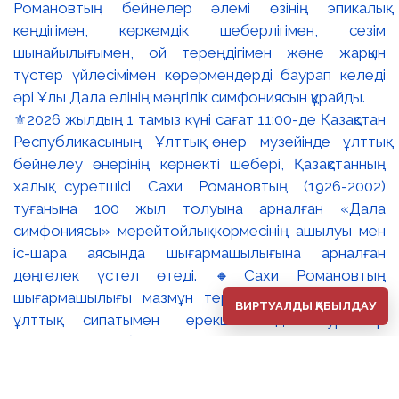
⚜️2026 жылдың 1 тамыз күні сағат 11:00-де Қазақстан
Республикасының Ұлттық өнер музейінде ұлттық
бейнелеу өнерінің көрнекті шебері, Қазақстанның
халық суретшісі Сахи Романовтың (1926-2002)
туғанына 100 жыл толуына арналған «Дала
симфониясы» мерейтойлық көрмесінің ашылуы мен
іс-шара аясында шығармашылығына арналған
дөңгелек үстел өтеді. 🔸Сахи Романовтың
шығармашылығы мазмұн тереңдігімен және айқын
ВИРТУАЛДЫ ҚАБЫЛДАУ
ұлттық сипатымен ерекшеленеді. Суреткер
туындыларына бейнелі ойдың эпикалық кең тынысы,
жоғары кескіндемелік шеберлік пен адам болмысын
терең танып-білуге негізделген айрықша тереңдік