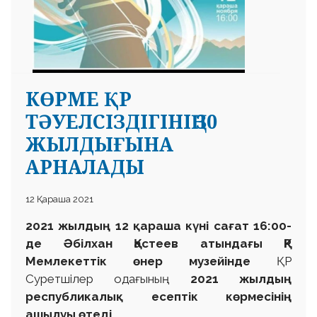
КӨРМЕ ҚР
ТӘУЕЛСІЗДІГІНІҢ 30
ЖЫЛДЫҒЫНА
АРНАЛАДЫ
12 Қараша 2021
2021 жылдың 12 қараша күні сағат 16:00-
де Әбілхан Қастеев атындағы ҚР
Мемлекеттік өнер музейінде
ҚР
Суретшілер одағының
2021 жылдың
республикалық есептік көрмесінің
ашылуы өтеді.