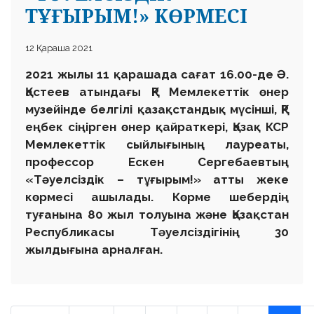
ТҰҒЫРЫМ!» КӨРМЕСІ
12 Қараша 2021
2021 жылы 11 қарашада сағат 16.00-де Ә.
Қастеев атындағы ҚР Мемлекеттік өнер
музейінде белгілі қазақстандық мүсінші, ҚР
еңбек сіңірген өнер қайраткері, Қазақ КСР
Мемлекеттік сыйлығының лауреаты,
профессор Ескен Сергебаевтың
«Тәуелсіздік – тұғырым!» атты жеке
көрмесі ашылады. Көрме шебердің
туғанына 80 жыл толуына және Қазақстан
Республикасы Тәуелсіздігінің 30
жылдығына арналған.