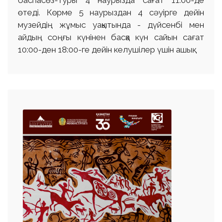
баспасөз-туры 4 наурызда сағат 11:00-де
өтеді. Көрме 5 наурыздан 4 сәуірге дейін
музейдің жұмыс уақытында - дүйсенбі мен
айдың соңғы күнінен басқа күн сайын сағат
10:00-ден 18:00-ге дейін келушілер үшін ашық.