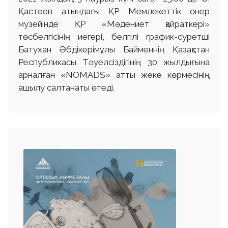
Қастеев атындағы ҚР Мемлекеттік өнер
музейінде ҚР «Мәдениет қайраткері»
төсбелгісінің иегері, белгілі график-суретші
Батухан Әбдікерімұлы Байменнің Қазақстан
Республикасы Тәуелсіздігінің 30 жылдығына
арналған «NOMADS» атты жеке көрмесінің
ашылу салтанаты өтеді.