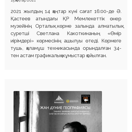
15 Қаңтар 2021
2021 жылдың 14 қаңтар күні сағат 16:00-де Ә.
Қастеев атындағы ҚР Мемлекеттік өнер
музейінің Орталық көрме залында алматылық
суретші Светлана Какоткинаның «Өмір
иірімдері» көрмесінің ашылуы өтеді. Көрмеге
тушь, қаламұш техникасында орындалған 34-
тен астам графикалық жұмыстар қойылған.