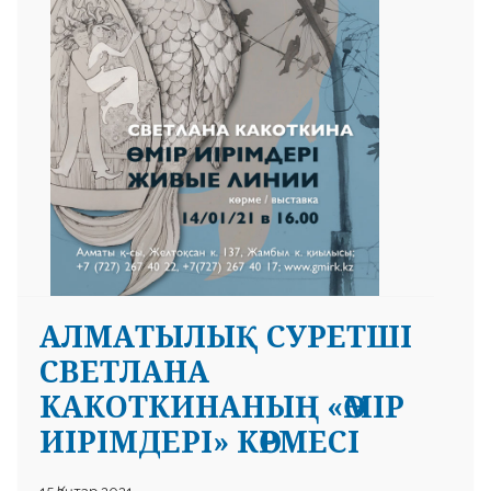
АЛМАТЫЛЫҚ СУРЕТШІ
СВЕТЛАНА
КАКОТКИНАНЫҢ «ӨМІР
ИІРІМДЕРІ» КӨРМЕСІ