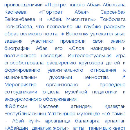
⚜️Әбілхан Қастеев атындағы Қазақстан
Республикасының Ұлттық өнер музейінде «10 тамыз
– Абай күні» қарсаңында балаларға арналған
«Абайдың даналық жолы» атты танымдық квест