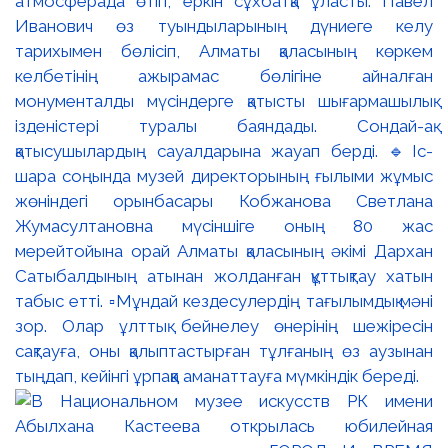
атмосферада өтіп, еркін сұхбатқа ұласты. Павел
Иванович өз туындыларының дүниеге келу
тарихымен бөлісіп, Алматы қаласының көркем
келбетінің ажырамас бөлігіне айналған
монументалды мүсіндерге қатысты шығармашылық
ізденістері туралы баяндады. Сондай-ақ
қатысушылардың сауалдарына жауап берді. 🔹Іс-
шара соңында музей директорының ғылыми жұмыс
жөніндегі орынбасары Кобжанова Светлана
Жумасултановна мүсіншіге оның 80 жас
мерейтойына орай Алматы қаласының әкімі Дархан
Сатыбалдының атынан жолданған құттықтау хатын
табыс етті. ▫️Мұндай кездесулердің тағылымдық мәні
зор. Олар ұлттық бейнелеу өнерінің шежіресін
сақтауға, оны қалыптастырған тұлғаның өз аузынан
тыңдап, кейінгі ұрпаққа аманаттауға мүмкіндік береді.