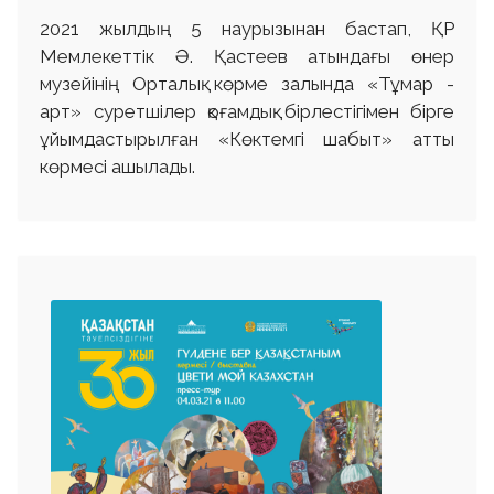
2021 жылдың 5 наурызынан бастап, ҚР
Мемлекеттік Ә. Қастеев атындағы өнер
музейінің Орталық көрме залында «Тұмар -
aрт» суретшілер қоғамдық бірлестігімен бірге
ұйымдастырылған «Көктемгі шабыт» атты
көрмесі ашылады.