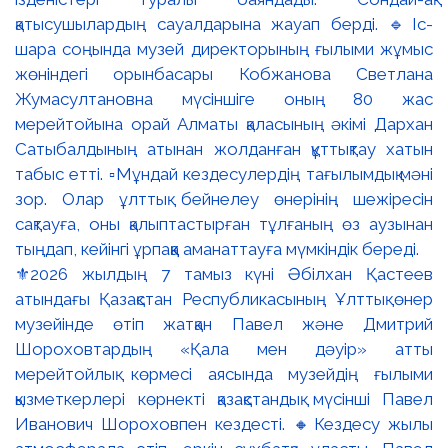
⚜️2026 жылдың 7 тамыз күні Әбілхан Қастеев
атындағы Қазақстан Республикасының Ұлттық өнер
музейінде өтіп жатқан Павел және Дмитрий
Шороховтардың «Қала мен дәуір» атты
мерейтойлық көрмесі аясында музейдің ғылыми
қызметкерлері көрнекті қазақстандық мүсінші Павел
Иванович Шороховпен кездесті. 🔸Кездесу жылы