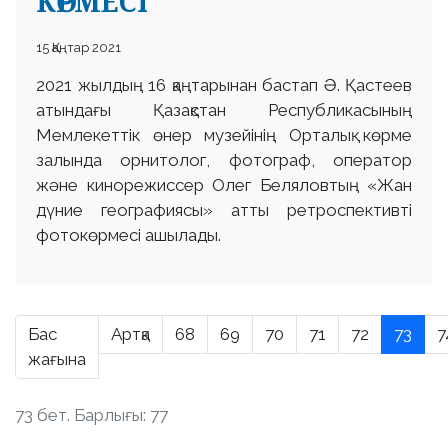
КӨРМЕСІ
15 Қаңтар 2021
2021 жылдың 16 қаңтарынан бастап Ә. Қастеев
атындағы Қазақстан Республикасының
Мемлекеттік өнер музейінің Орталық көрме
залында орнитолог, фотограф, оператор
және кинорежиссер Олег Беляловтың «Жан
дүние географиясы» атты ретроспективті
фотокөрмесі ашылады.
Бас
Артқа
68
69
70
71
72
73
7
жағына
73 бет. Барлығы: 77