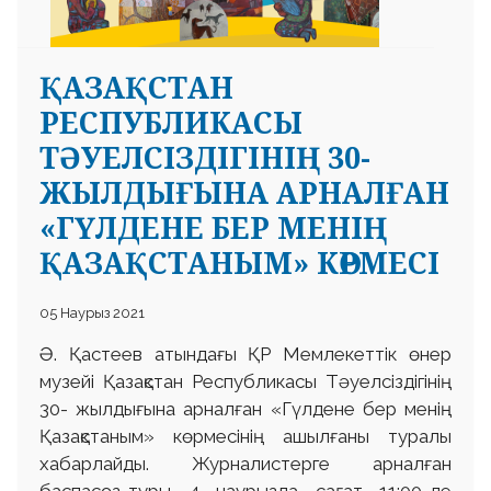
ҚАЗАҚСТАН
РЕСПУБЛИКАСЫ
ТӘУЕЛСІЗДІГІНІҢ 30-
ЖЫЛДЫҒЫНА АРНАЛҒАН
«ГҮЛДЕНЕ БЕР МЕНІҢ
ҚАЗАҚСТАНЫМ» КӨРМЕСІ
05 Наурыз 2021
Ә. Қастеев атындағы ҚР Мемлекеттік өнер
музейі Қазақстан Республикасы Тәуелсіздігінің
30- жылдығына арналған «Гүлдене бер менің
Қазақстаным» көрмесінің ашылғаны туралы
хабарлайды. Журналистерге арналған