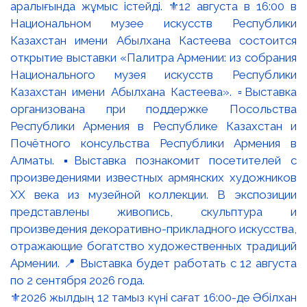
⚜️2026 жылдың 12 тамыз күні сағат 16:00-де Әбілхан