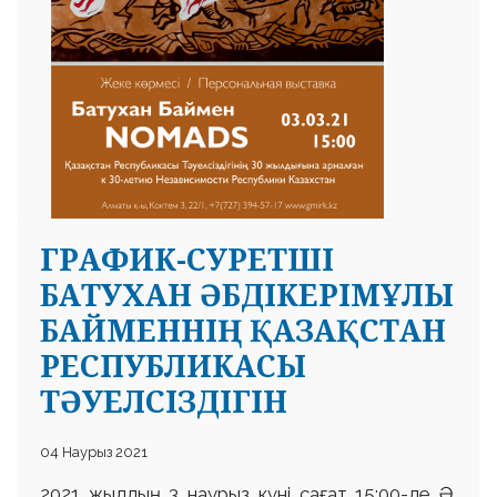
ГРАФИК-СУРЕТШІ
БАТУХАН ӘБДІКЕРІМҰЛЫ
БАЙМЕННІҢ ҚАЗАҚСТАН
РЕСПУБЛИКАСЫ
ТӘУЕЛСІЗДІГІН
04 Наурыз 2021
2021 жылдың 3 наурыз күні сағат 15:00-де Ә.