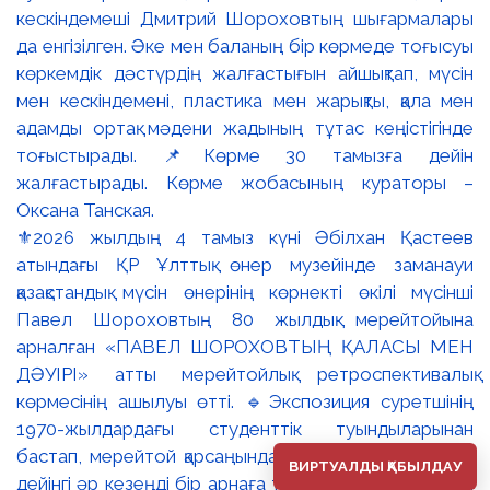
⚜️2026 жылдың 4 тамыз күні Әбілхан Қастеев
атындағы ҚР Ұлттық өнер музейінде заманауи
қазақстандық мүсін өнерінің көрнекті өкілі мүсінші
Павел Шороховтың 80 жылдық мерейтойына
арналған «ПАВЕЛ ШОРОХОВТЫҢ ҚАЛАСЫ МЕН
ДӘУІРІ» атты мерейтойлық ретроспективалық
көрмесінің ашылуы өтті. 🔹Экспозиция суретшінің
1970-жылдардағы студенттік туындыларынан
бастап, мерейтой қарсаңындағы соңғы еңбектеріне
ВИРТУАЛДЫ ҚАБЫЛДАУ
дейінгі әр кезеңді бір арнаға тоғыстырады. 🔸Павел