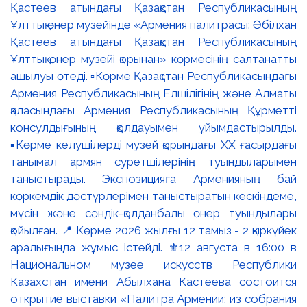
Қастеев атындағы Қазақстан Республикасының
Ұлттық өнер музейінде «Армения палитрасы: Әбілхан
Қастеев атындағы Қазақстан Республикасының
Ұлттық өнер музейі қорынан» көрмесінің салтанатты
ашылуы өтеді. ▫️Көрме Қазақстан Республикасындағы
Армения Республикасының Елшілігінің және Алматы
қаласындағы Армения Республикасының Құрметті
консулдығының қолдауымен ұйымдастырылды.
▪️Көрме келушілерді музей қорындағы ХХ ғасырдағы
танымал армян суретшілерінің туындыларымен
таныстырады. Экспозицияға Арменияның бай
көркемдік дәстүрлерімен таныстыратын кескіндеме,
мүсін және сәндік-қолданбалы өнер туындылары
қойылған. 📍 Көрме 2026 жылғы 12 тамыз - 2 қыркүйек
аралығында жұмыс істейді. ⚜️12 августа в 16:00 в
Национальном музее искусств Республики
Казахстан имени Абылхана Кастеева состоится
открытие выставки «Палитра Армении: из собрания