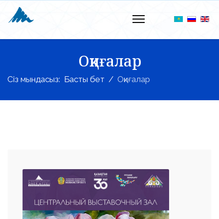
Оқиғалар
Сіз мындасыз:
Басты бет
Оқиғалар