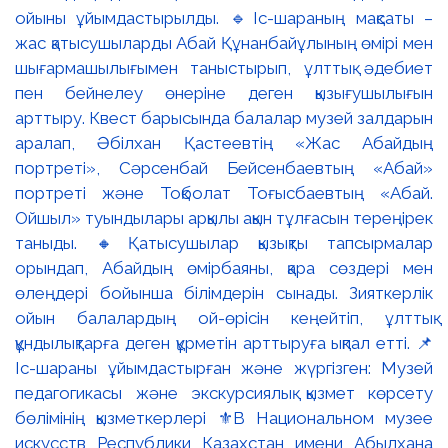
ойыны ұйымдастырылды. 🔹Іс-шараның мақсаты –
жас қатысушыларды Абай Құнанбайұлының өмірі мен
шығармашылығымен таныстырып, ұлттық әдебиет
пен бейнелеу өнеріне деген қызығушылығын
арттыру. Квест барысында балалар музей залдарын
аралап, Әбілхан Қастеевтің «Жас Абайдың
портреті», Сәрсенбай Бейсенбаевтың «Абай»
портреті және Тоқболат Тоғысбаевтың «Абай.
Ойшыл» туындылары арқылы ақын тұлғасын тереңірек
таныды. 🔸Қатысушылар қызықты тапсырмалар
орындап, Абайдың өмірбаяны, қара сөздері мен
өлеңдері бойынша білімдерін сынады. Зияткерлік
ойын балалардың ой-өрісін кеңейтіп, ұлттық
құндылықтарға деген құрметін арттыруға ықпал етті. 📌
Іс-шараны ұйымдастырған және жүргізген: Музей
педагогикасы және экскурсиялық қызмет көрсету
бөлімінің қызметкерлері ⚜️В Национальном музее
искусств Республики Казахстан имени Абылхана