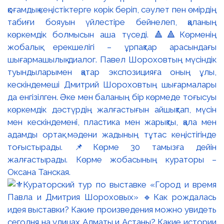
қоғамдық кеңістіктерге көрік беріп, сәулет пен өмірдің
табиғи бояуын үйлестіре бейнелеп, қаланың
көркемдік болмысын аша түседі. 🔺🔺Көрменің
жобалық ерекшелігі – ұрпақтар арасындағы
шығармашылық диалог. Павел Шороховтың мүсіндік
туындыларымен қатар экспозицияға оның ұлы,
кескіндемеші Дмитрий Шороховтың шығармалары
да енгізілген. Әке мен баланың бір көрмеде тоғысуы
көркемдік дәстүрдің жалғастығын айшықтап, мүсін
мен кескіндемені, пластика мен жарықты, қала мен
адамды ортақ мәдени жадының тұтас кеңістігінде
тоғыстырады. 📌Көрме 30 тамызға дейін
жалғастырады. Көрме жобасының кураторы –
Оксана Танская.