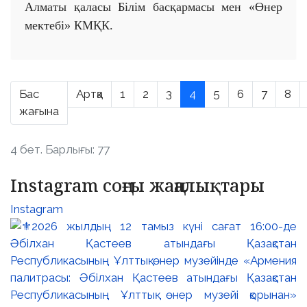
Алматы қаласы Білім басқармасы мен «Өнер
мектебі» КМҚК.
Бас
Артқа
1
2
3
4
5
6
7
8
жағына
4 бет. Барлығы: 77
Instagram соңғы жаңалықтары
Instagram