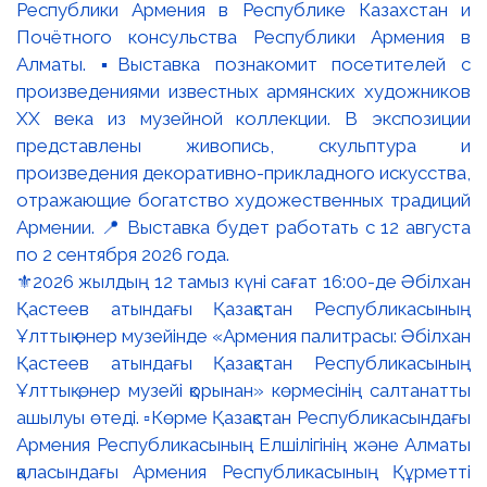
⚜️2026 жылдың 12 тамыз күні сағат 16:00-де Әбілхан
Қастеев атындағы Қазақстан Республикасының
Ұлттық өнер музейінде «Армения палитрасы: Әбілхан
Қастеев атындағы Қазақстан Республикасының
Ұлттық өнер музейі қорынан» көрмесінің салтанатты
ашылуы өтеді. ▫️Көрме Қазақстан Республикасындағы
Армения Республикасының Елшілігінің және Алматы
қаласындағы Армения Республикасының Құрметті