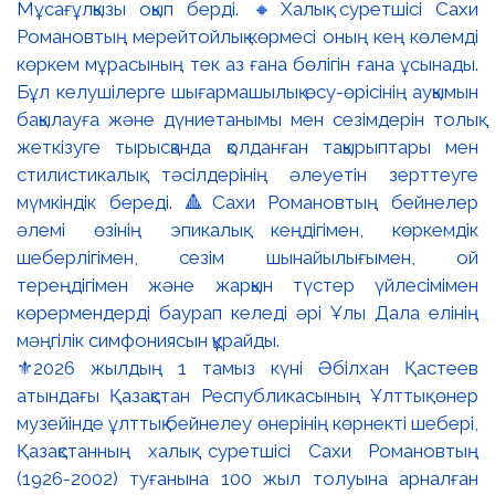
⚜️2026 жылдың 1 тамыз күні Әбілхан Қастеев
атындағы Қазақстан Республикасының Ұлттық өнер
музейінде ұлттық бейнелеу өнерінің көрнекті шебері,
Қазақстанның халық суретшісі Сахи Романовтың
(1926-2002) туғанына 100 жыл толуына арналған