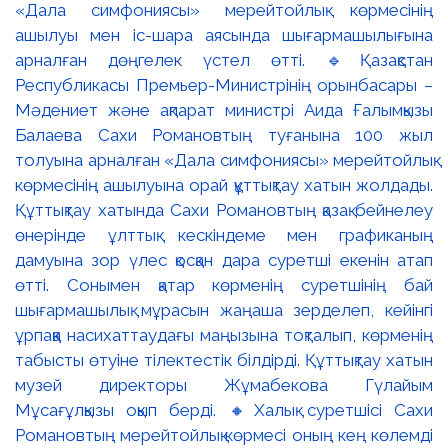
«Дала симфониясы» мерейтойлық көрмесінің
ашылуы мен іс-шара аясында шығармашылығына
арналған дөңгелек үстел өтті. 🔹Қазақстан
Республикасы Премьер-Министрінің орынбасары –
Мәдениет және ақпарат министрі Аида Ғалымқызы
Балаева Сахи Романовтың туғанына 100 жыл
толуына арналған «Дала симфониясы» мерейтойлық
көрмесінің ашылуына орай құттықтау хатын жолдады.
Құттықтау хатында Сахи Романовтың қазақ бейнелеу
өнерінде ұлттық кескіндеме мен графиканың
дамуына зор үлес қосқан дара суретші екенін атап
өтті. Сонымен қатар көрменің суретшінің бай
шығармашылық мұрасын жаңаша зерделеп, кейінгі
ұрпаққа насихаттаудағы маңызына тоқталып, көрменің
табысты өтуіне тілектестік білдірді. Құттықтау хатын
музей директоры Жұмабекова Гүлайым
Мұсағұлқызы оқып берді. 🔸Халық суретшісі Сахи
Романовтың мерейтойлық көрмесі оның кең көлемді