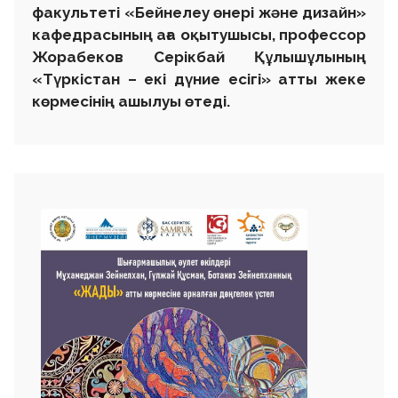
факультеті «Бейнелеу өнері және дизайн»
кафедрасының аға оқытушысы, профессор
Жорабеков Серікбай Құлышұлының
«Түркістан – екі дүние есігі» атты жеке
көрмесінің ашылуы өтеді.