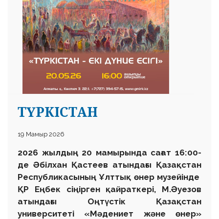
ТҮРКІСТАН
19 Мамыр 2026
2026 жылдың 20 мамырында сағат 16:00-
де Әбілхан Қастеев атындағы Қазақстан
Республикасының Ұлттық өнер музейінде
ҚР Еңбек сіңірген қайраткері, М.Әуезов
атындағы Оңтүстік Қазақстан
университеті «Мәдениет және өнер»