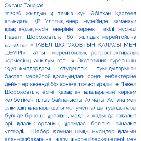
⚜️2026 жылдың 4 тамыз күні Әбілхан Қастеев
атындағы ҚР Ұлттық өнер музейінде заманауи
қазақстандық мүсін өнерінің көрнекті өкілі мүсінші
Павел Шороховтың 80 жылдық мерейтойына
арналған «ПАВЕЛ ШОРОХОВТЫҢ ҚАЛАСЫ МЕН
ДӘУІРІ» атты мерейтойлық ретроспективалық
көрмесінің ашылуы өтті. 🔹Экспозиция суретшінің
1970-жылдардағы студенттік туындыларынан
бастап, мерейтой қарсаңындағы соңғы еңбектеріне
дейінгі әр кезеңді бір арнаға тоғыстырады. 🔸Павел
Шороховтың есімі Қазақстан қалаларының көркем
келбетімен тығыз байланысты, Алматы, Астана мен
еліміздің қалаларындағы монументалды туындылары
бүгінде бірнеше ұрпақтың мәдени жадында сақталып
әрі қалалық ортаның құрамдас бөлігіне айналып
үлгерді. Шебер қолынан шыққан мүсіндер қаланың
алаң-саябақтарына, жаяу жүргіншілеркөшелері мен