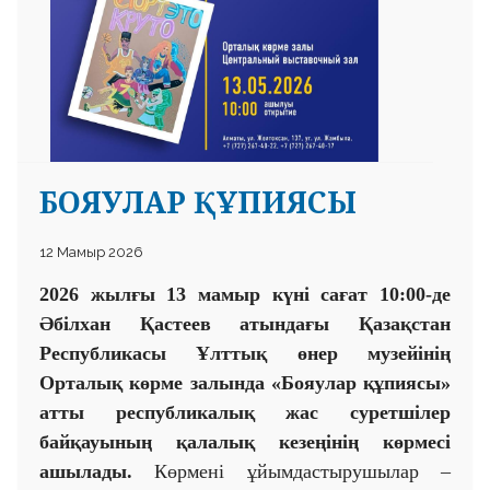
БОЯУЛАР ҚҰПИЯСЫ
12 Мамыр 2026
2026 жылғы 13 мамыр күні сағат 10:00-де
Әбілхан Қастеев атындағы Қазақстан
Республикасы Ұлттық өнер музейінің
Орталық көрме залында «Бояулар құпиясы»
атты республикалық жас суретшілер
байқауының қалалық кезеңінің көрмесі
ашылады.
Көрмені ұйымдастырушылар –