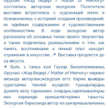
⚜️ Бүгін, 1 тамыз күні Гаухар Бисенғалиеваның
(Арухан) «Жад бедері / Matter of Memory» көрмесі
аясында авторлық экскурсия өтті. Көрме қонақтары
суретшімен тікелей жүздесіп, туындылардың
дүниеге келу тарихымен, олардың идеялық мазмұны
мен көркемдік ерекшеліктерімен танысты.
Экскурсия барысында автор өз шығармашылығының