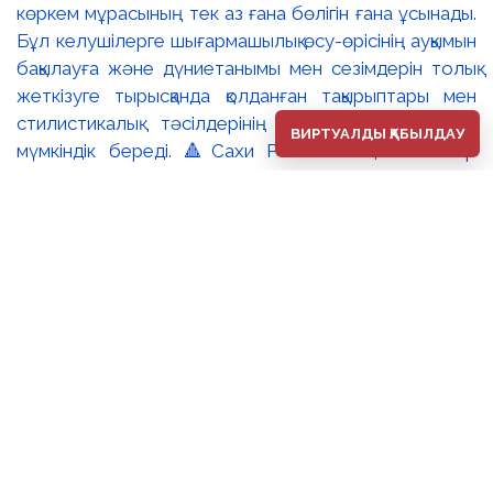
көркем мұрасының тек аз ғана бөлігін ғана ұсынады.
Бұл келушілерге шығармашылық өсу-өрісінің ауқымын
бақылауға және дүниетанымы мен сезімдерін толық
жеткізуге тырысқанда қолданған тақырыптары мен
стилистикалық тәсілдерінің әлеуетін зерттеуге
ВИРТУАЛДЫ ҚАБЫЛДАУ
мүмкіндік береді. 🔺Сахи Романовтың бейнелер
әлемі өзінің эпикалық кеңдігімен, көркемдік
шеберлігімен, сезім шынайылығымен, ой
тереңдігімен және жарқын түстер үйлесімімен
көрермендерді баурап келеді әрі Ұлы Дала елінің
мәңгілік симфониясын құрайды.