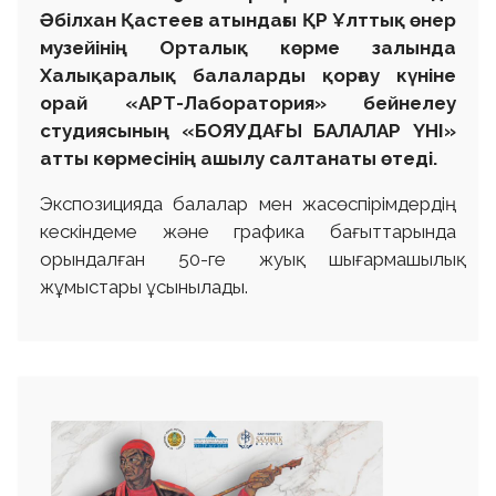
Әбілхан Қастеев атындағы ҚР Ұлттық өнер
музейінің Орталық көрме залында
Халықаралық балаларды қорғау күніне
орай «АРТ-Лаборатория» бейнелеу
студиясының «БОЯУДАҒЫ БАЛАЛАР ҮНІ»
атты көрмесінің ашылу салтанаты өтеді.
Экспозицияда балалар мен жасөспірімдердің
кескіндеме және графика бағыттарында
орындалған 50-ге жуық шығармашылық
жұмыстары ұсынылады.