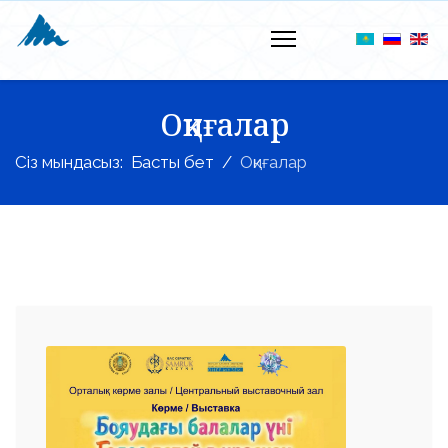
Оқиғалар
Сіз мындасыз:
Басты бет
Оқиғалар