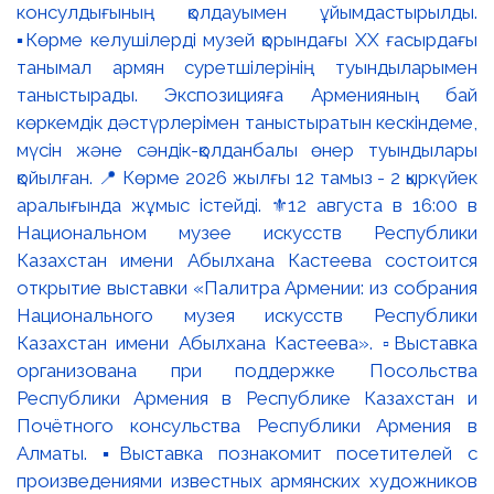
консулдығының қолдауымен ұйымдастырылды.
▪️Көрме келушілерді музей қорындағы ХХ ғасырдағы
танымал армян суретшілерінің туындыларымен
таныстырады. Экспозицияға Арменияның бай
көркемдік дәстүрлерімен таныстыратын кескіндеме,
мүсін және сәндік-қолданбалы өнер туындылары
қойылған. 📍 Көрме 2026 жылғы 12 тамыз - 2 қыркүйек
аралығында жұмыс істейді. ⚜️12 августа в 16:00 в
Национальном музее искусств Республики
Казахстан имени Абылхана Кастеева состоится
открытие выставки «Палитра Армении: из собрания
Национального музея искусств Республики
Казахстан имени Абылхана Кастеева». ▫️Выставка
организована при поддержке Посольства
Республики Армения в Республике Казахстан и
Почётного консульства Республики Армения в
Алматы. ▪️Выставка познакомит посетителей с
произведениями известных армянских художников