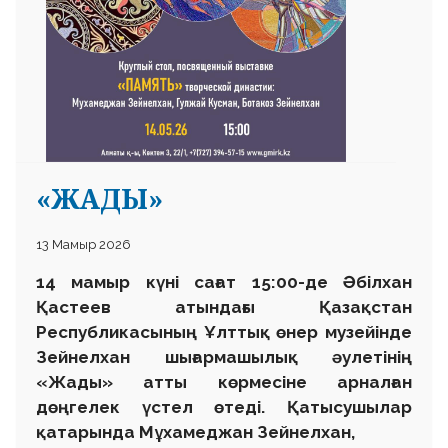
«ЖАДЫ»
13 Мамыр 2026
14 мамыр күні сағат 15:00-де Әбілхан
Қастеев атындағы Қазақстан
Республикасының Ұлттық өнер музейінде
Зейнелхан шығармашылық әулетінің
«Жады» атты көрмесіне арналған
дөңгелек үстел өтеді. Қатысушылар
қатарында Мұхамеджан Зейнелхан,