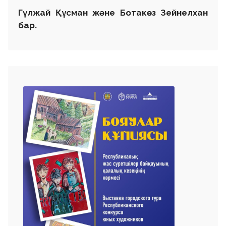
Гүлжай Құсман және Ботакөз Зейнелхан
бар.