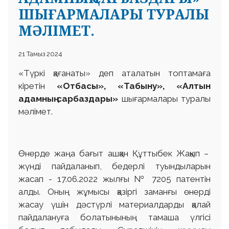
ШЫҒАРМАЛАРЫ ТУРАЛЫ
МӘЛІМЕТ.
21 Тамыз 2024
«Түркі қағанаты» деп аталатын топтамаға
кіретін
«Отбасы», «Табыну», «Алтын
адамның сарбаздары»
шығармалары туралы
мәлімет.
Өнерде жаңа бағыт ашқан Құттыбек Жақып –
жүнді пайдаланып, бедерлі туындыларын
жасап - 17.06.2022 жылғы № 7205 патентін
алды. Оның жұмысы қазіргі заманғы өнерді
жасау үшін дәстүрлі материалдарды қалай
пайдалануға болатынының тамаша үлгісі