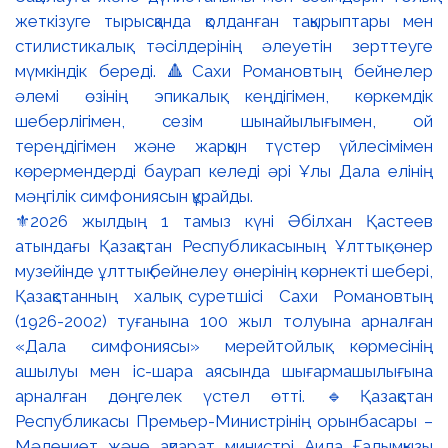
⚜️2026 жылдың 1 тамыз күні Әбілхан Қастеев
атындағы Қазақстан Республикасының Ұлттық өнер
музейінде ұлттық бейнелеу өнерінің көрнекті шебері,
Қазақстанның халық суретшісі Сахи Романовтың
(1926-2002) туғанына 100 жыл толуына арналған
«Дала симфониясы» мерейтойлық көрмесінің
ашылуы мен іс-шара аясында шығармашылығына
арналған дөңгелек үстел өтті. 🔹Қазақстан
Республикасы Премьер-Министрінің орынбасары –
Мәдениет және ақпарат министрі Аида Ғалымқызы