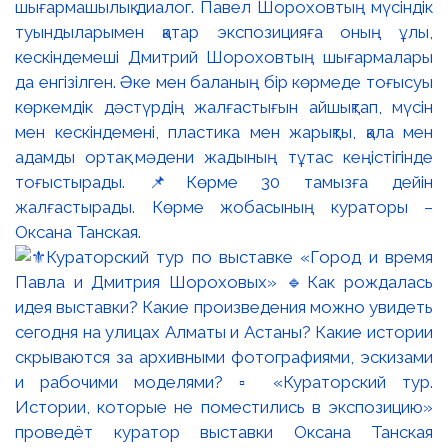
шығармашылық диалог. Павел Шороховтың мүсіндік
туындыларымен қатар экспозицияға оның ұлы,
кескіндемеші Дмитрий Шороховтың шығармалары
да енгізілген. Әке мен баланың бір көрмеде тоғысуы
көркемдік дәстүрдің жалғастығын айшықтап, мүсін
мен кескіндемені, пластика мен жарықты, қала мен
адамды ортақ мәдени жадының тұтас кеңістігінде
тоғыстырады. 📌Көрме 30 тамызға дейін
жалғастырады. Көрме жобасының кураторы –
Оксана Танская.