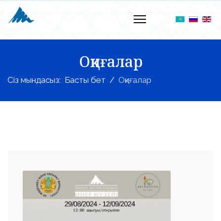
Оқиғалар
Сіз мындасыз:
Басты бет
Оқиғалар