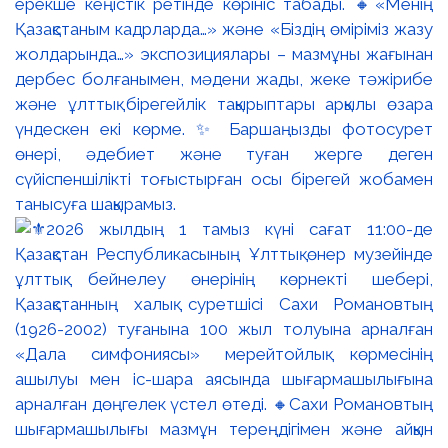
ерекше кеңістік ретінде көрініс табады. 🔸«Менің
Қазақстаным кадрларда…» және «Біздің өміріміз жазу
жолдарында…» экспозициялары – мазмұны жағынан
дербес болғанымен, мәдени жады, жеке тәжірибе
және ұлттық бірегейлік тақырыптары арқылы өзара
үндескен екі көрме. ✨ Баршаңызды фотосурет
өнері, әдебиет және туған жерге деген
сүйіспеншілікті тоғыстырған осы бірегей жобамен
танысуға шақырамыз.