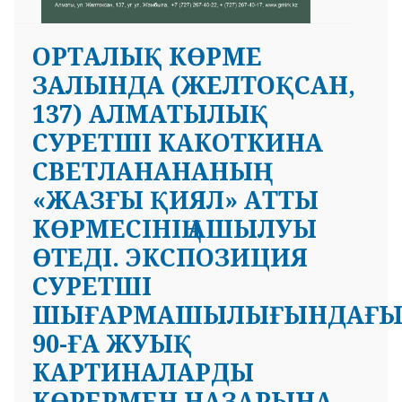
ОРТАЛЫҚ КӨРМЕ
ЗАЛЫНДА (ЖЕЛТОҚСАН,
137) АЛМАТЫЛЫҚ
СУРЕТШІ КАКОТКИНА
СВЕТЛАНАНАНЫҢ
«ЖАЗҒЫ ҚИЯЛ» АТТЫ
КӨРМЕСІНІҢ АШЫЛУЫ
ӨТЕДІ. ЭКСПОЗИЦИЯ
СУРЕТШІ
ШЫҒАРМАШЫЛЫҒЫНДАҒ
90-ҒА ЖУЫҚ
КАРТИНАЛАРДЫ
КӨРЕРМЕН НАЗАРЫНА