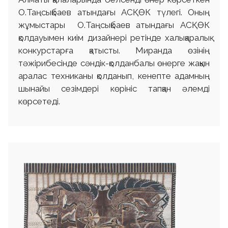
О.Таңсықбаев атындағы АСҚӨК түлегі. Оның
жұмыстары О.Таңсықбаев атындағы АСҚӨК
қолдауымен киім дизайнері ретінде халықаралық
конкурстарға қатысты. Миранда өзінің
тәжірибесінде сәндік-қолданбалы өнерге жақын
аралас техниканы қолданып, кенепте адамның
шынайы сезімдері көрініс тапқан әлемді
көрсетеді.