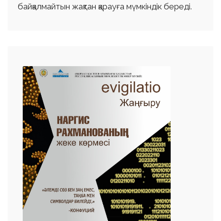
байқалмайтын жақтан қарауға мүмкіндік береді.