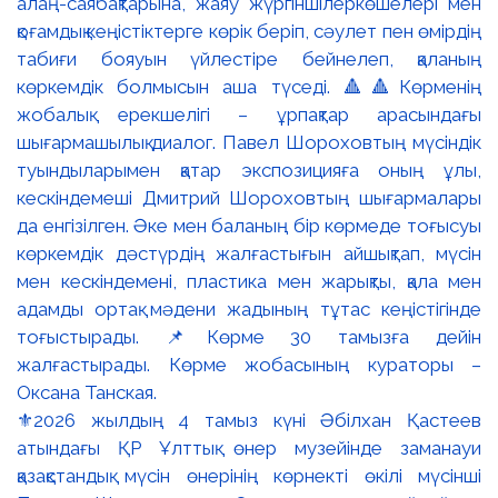
⚜️2026 жылдың 4 тамыз күні Әбілхан Қастеев
атындағы ҚР Ұлттық өнер музейінде заманауи
қазақстандық мүсін өнерінің көрнекті өкілі мүсінші