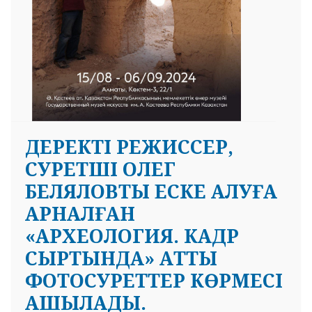
ДЕРЕКТІ РЕЖИССЕР,
СУРЕТШІ ОЛЕГ
БЕЛЯЛОВТЫ ЕСКЕ АЛУҒА
АРНАЛҒАН
«АРХЕОЛОГИЯ. КАДР
СЫРТЫНДА» АТТЫ
ФОТОСУРЕТТЕР КӨРМЕСІ
АШЫЛАДЫ.