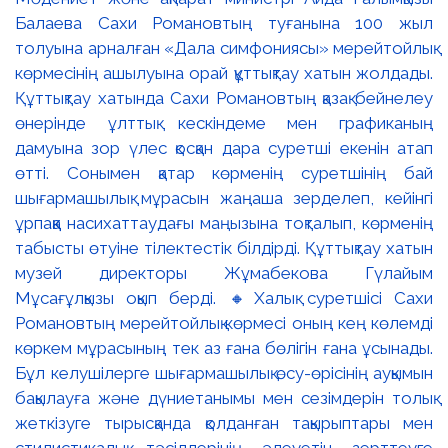
Балаева Сахи Романовтың туғанына 100 жыл
толуына арналған «Дала симфониясы» мерейтойлық
көрмесінің ашылуына орай құттықтау хатын жолдады.
Құттықтау хатында Сахи Романовтың қазақ бейнелеу
өнерінде ұлттық кескіндеме мен графиканың
дамуына зор үлес қосқан дара суретші екенін атап
өтті. Сонымен қатар көрменің суретшінің бай
шығармашылық мұрасын жаңаша зерделеп, кейінгі
ұрпаққа насихаттаудағы маңызына тоқталып, көрменің
табысты өтуіне тілектестік білдірді. Құттықтау хатын
музей директоры Жұмабекова Гүлайым
Мұсағұлқызы оқып берді. 🔸Халық суретшісі Сахи
Романовтың мерейтойлық көрмесі оның кең көлемді
көркем мұрасының тек аз ғана бөлігін ғана ұсынады.
Бұл келушілерге шығармашылық өсу-өрісінің ауқымын
бақылауға және дүниетанымы мен сезімдерін толық
жеткізуге тырысқанда қолданған тақырыптары мен