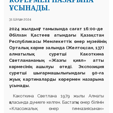
ҰСЫНАДЫ.
31 Шілде 2024
2024 жылдың 7 тамызында сағат 16:00-де
Әбілхан Қастеев атындағы Қазақстан
Республикасы Мемлекеттік өнер музейінің
Орталық көрме залында (
Желтоқсан, 137)
алматылық суретші Какоткина
Светланананың «Жазғы қиял» атты
көрмесінің ашылуы өтеді. Экспозиция
суретші шығармашылығындағы 90-ға
жуық картиналарды көрермен назарына
ұсынады.
Какоткина Светлана 1979 жылы Алматы
қаласында дүниеге келген. Бастапқы өнер білімін
«Классикалық өнер гимназиясынан»