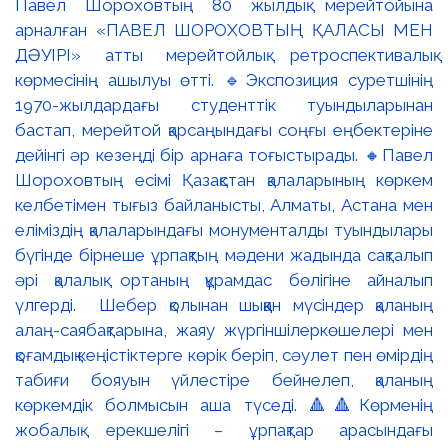
Павел Шороховтың 80 жылдық мерейтойына
арналған «ПАВЕЛ ШОРОХОВТЫҢ ҚАЛАСЫ МЕН
ДӘУІРІ» атты мерейтойлық ретроспективалық
көрмесінің ашылуы өтті. 🔹Экспозиция суретшінің
1970-жылдардағы студенттік туындыларынан
бастап, мерейтой қарсаңындағы соңғы еңбектеріне
дейінгі әр кезеңді бір арнаға тоғыстырады. 🔸Павел
Шороховтың есімі Қазақстан қалаларының көркем
келбетімен тығыз байланысты, Алматы, Астана мен
еліміздің қалаларындағы монументалды туындылары
бүгінде бірнеше ұрпақтың мәдени жадында сақталып
әрі қалалық ортаның құрамдас бөлігіне айналып
үлгерді. Шебер қолынан шыққан мүсіндер қаланың
алаң-саябақтарына, жаяу жүргіншілеркөшелері мен
қоғамдық кеңістіктерге көрік беріп, сәулет пен өмірдің
табиғи бояуын үйлестіре бейнелеп, қаланың
көркемдік болмысын аша түседі. 🔺🔺Көрменің
жобалық ерекшелігі – ұрпақтар арасындағы