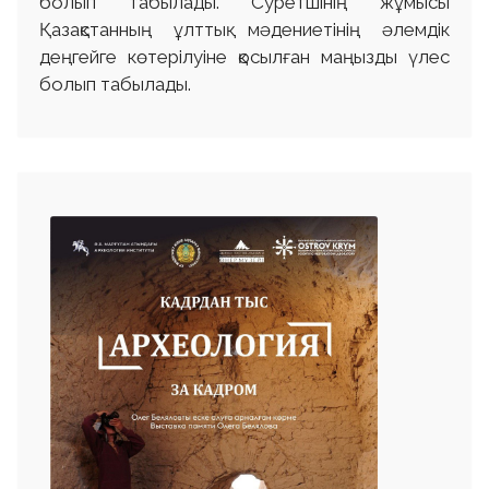
болып табылады. Суретшінің жұмысы
Қазақстанның ұлттық мәдениетінің әлемдік
деңгейге көтерілуіне қосылған маңызды үлес
болып табылады.