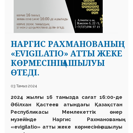
НАРГИС РАХМАНОВАНЫҢ
«EVIGILATIO» АТТЫ ЖЕКЕ
КӨРМЕСІНІҢ АШЫЛУЫ
ӨТЕДІ.
03 Тамыз 2024
2024 жылғы 16 тамызда сағат 16:00-де
Әбілхан Қастеев атындағы Қазақстан
Республикасы Мемлекеттік өнер
музейінде Наргис Рахманованың
«evigilatio» атты жеке көрмесінің ашылуы