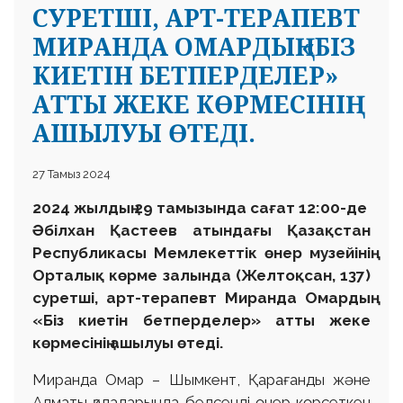
CУРЕТШІ, АРТ-ТЕРАПЕВТ
МИРАНДА ОМАРДЫҢ «БІЗ
КИЕТІН БЕТПЕРДЕЛЕР»
АТТЫ ЖЕКЕ КӨРМЕСІНІҢ
АШЫЛУЫ ӨТЕДІ.
27 Тамыз 2024
2024 жылдың 29 тамызында сағат 12:00
-
де
Әбілхан Қастеев атындағы Қазақстан
Республикасы Мемлекеттік өнер музейінің
Орталық көрме залында (Желтоқсан, 137)
суретші, арт-терапевт Миранда Омардың
«Біз киетін бетперделер» атты жеке
көрмесінің ашылуы өтеді.
Миранда Омар – Шымкент, Қарағанды және
Алматы қалаларында белсенді өнер көрсеткен