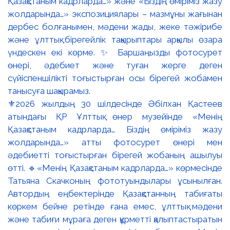
⚜️2026 жылдың 30 шілдесінде Әбілхан Қастеев
атындағы ҚР Ұлттық өнер музейінде «Менің
Қазақстаным кадрларда… Біздің өміріміз жазу
жолдарында…» атты фотосурет өнері мен
әдебиетті тоғыстырған бірегей жобаның ашылуы
өтті. 🔹«Менің Қазақстаным кадрларда…» көрмесінде
Татьяна Скачконың фототуындылары ұсынылған.
Автордың еңбектерінде Қазақстанның табиғаты
көркем бейне ретінде ғана емес, ұлттық мәдени
және табиғи мұраға деген құрметті қалыптастыратын