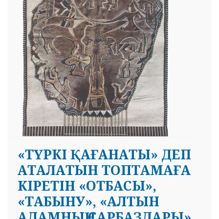
«ТҮРКІ ҚАҒАНАТЫ» ДЕП
АТАЛАТЫН ТОПТАМАҒА
КІРЕТІН «ОТБАСЫ»,
«ТАБЫНУ», «АЛТЫН
АДАМНЫҢ САРБАЗДАРЫ»