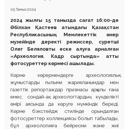
05 Тамыз 2024
2024 жылғы 15 тамызда сағат 16:00-де
Әбілхан Қастеев атындағы Қазақстан
Республикасының Мемлекеттік өнер
музейінде деректі режиссер, суретші
Олег Беляловты еске алуға арналған
«Археология. Кадр сыртында» атты
фотосуреттер көрмесі ашылады.
Көрме көрермендерге археологиялық
жұмыстарды ғылыми жарияланымдар мен
газеттік репортаждар призмасы арқылы ғана
емес, сондай-ақ археологтардың күнделікті
өмірі аясында да көруге мүмкіндік береді.
Көрме бэкстейдж стилінде орындалған
фотосуреттер коллекциясы болып табылады,
бұл археологияға бейресми және жиі