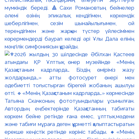
стилистикалық тәсілдерінің әлеуетін зерттеуге
мүмкіндік береді. 🔺Сахи Романовтың бейнелер
әлемі өзінің эпикалық кеңдігімен, көркемдік
шеберлігімен, сезім шынайылығымен, ой
тереңдігімен және жарқын түстер үйлесімімен
көрермендерді баурап келеді әрі Ұлы Дала елінің
мәңгілік симфониясын құрайды.