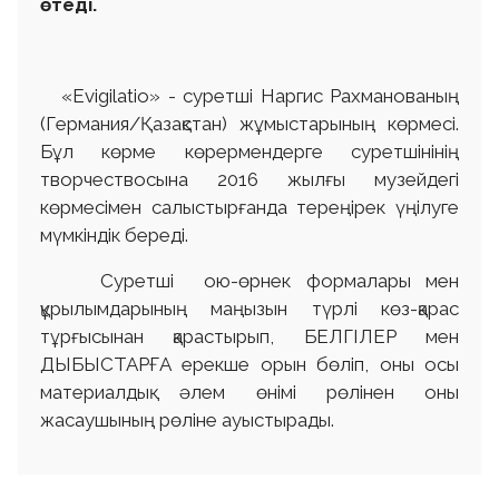
өтеді.
«Еvigilatio» - суретші Наргис Рахманованың
(Германия/Қазақстан) жұмыстарының көрмесі.
Бұл көрме көрермендерге суретшінінің
творчествосына 2016 жылғы музейдегі
көрмесімен салыстырғанда тереңірек үңілуге
мүмкіндік береді.
Суретші ою-өрнек формалары мен
құрылымдарының маңызын түрлі көз-қарас
тұрғысынан қарастырып, БЕЛГІЛЕР мен
ДЫБЫСТАРҒА ерекше орын бөліп, оны осы
материалдық әлем өнімі рөлінен оны
жасаушының рөліне ауыстырады.