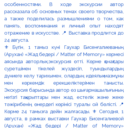
⚜️ Бүгін, 1 тамыз күні Гаухар Бисенғалиеваның
(Арухан) «Жад бедері / Matter of Memory» көрмесі
аясында авторлық экскурсия өтті. Көрме қонақтары
суретшімен тікелей жүздесіп, туындылардың
дүниеге келу тарихымен, олардың идеялық мазмұны
мен көркемдік ерекшеліктерімен танысты.
Экскурсия барысында автор өз шығармашылығының
негізгі тақырыптары мен жад, естелік және жеке
тәжірибенің өнердегі көрінісі туралы ой бөлісті. 📍
Көрме 24 тамызға дейін жалғасады. ⚜️ Сегодня, 1
августа, в рамках выставки Гаухар Бисенгалиевой
(Арухан) «Жад бедері / Matter of Memory»