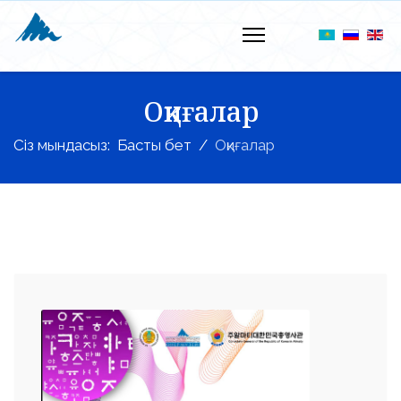
Оқиғалар
Сіз мындасыз:
Басты бет
Оқиғалар