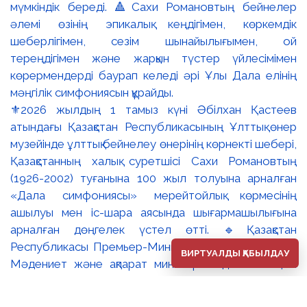
⚜️2026 жылдың 1 тамыз күні Әбілхан Қастеев
атындағы Қазақстан Республикасының Ұлттық өнер
музейінде ұлттық бейнелеу өнерінің көрнекті шебері,
Қазақстанның халық суретшісі Сахи Романовтың
(1926-2002) туғанына 100 жыл толуына арналған
«Дала симфониясы» мерейтойлық көрмесінің
ашылуы мен іс-шара аясында шығармашылығына
арналған дөңгелек үстел өтті. 🔹Қазақстан
Республикасы Премьер-Министрінің орынбасары –
ВИРТУАЛДЫ ҚАБЫЛДАУ
Мәдениет және ақпарат министрі Аида Ғалымқызы
Балаева Сахи Романовтың туғанына 100 жыл
толуына арналған «Дала симфониясы» мерейтойлық