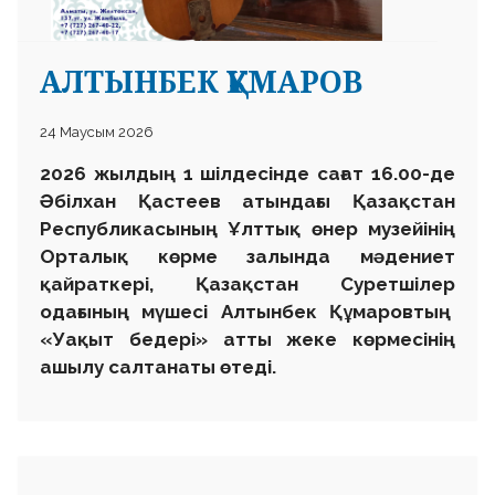
АЛТЫНБЕК ҚҰМАРОВ
24 Маусым 2026
2026 жылдың 1 шілдесінде сағат 16.00-де
Әбілхан Қастеев атындағы Қазақстан
Республикасының Ұлттық өнер музейінің
Орталық көрме залында мәдениет
қайраткері, Қазақстан Суретшілер
одағының мүшесі Алтынбек Құмаровтың
«Уақыт бедері» атты жеке көрмесінің
ашылу салтанаты өтеді.