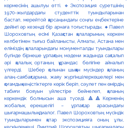
көрмесінің ашылуы өтті. 🔹Экспозиция суретшінің
1970-жылдардағы студенттік туындыларынан
бастап, мерейтой қарсаңындағы соңғы еңбектеріне
дейінгі әр кезеңді бір арнаға тоғыстырады. 🔸Павел
Шороховтың есімі Қазақстан қалаларының көркем
келбетімен тығыз байланысты, Алматы, Астана мен
еліміздің қалаларындағы монументалды туындылары
бүгінде бірнеше ұрпақтың мәдени жадында сақталып
әрі қалалық ортаның құрамдас бөлігіне айналып
үлгерді. Шебер қолынан шыққан мүсіндер қаланың
алаң-саябақтарына, жаяу жүргіншілеркөшелері мен
қоғамдық кеңістіктерге көрік беріп, сәулет пен өмірдің
табиғи бояуын үйлестіре бейнелеп, қаланың
көркемдік болмысын аша түседі. 🔺🔺Көрменің
жобалық ерекшелігі – ұрпақтар арасындағы
шығармашылық диалог. Павел Шороховтың мүсіндік
туындыларымен қатар экспозицияға оның ұлы,
кескіндемеші Дмитрий Шороховтың шығармалары