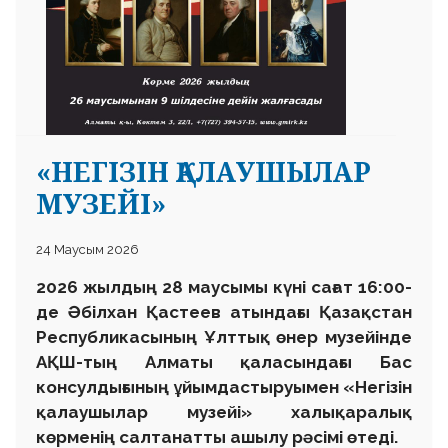
«НЕГІЗІН ҚАЛАУШЫЛАР
МУЗЕЙІ»
24 Маусым 2026
2026 жылдың 28 маусымы күні сағат 16:00-
де Әбілхан Қастеев атындағы Қазақстан
Республикасының Ұлттық өнер музейінде
АҚШ-тың Алматы қаласындағы Бас
консулдығының ұйымдастыруымен «Негізін
қалаушылар музейі» халықаралық
көрменің салтанатты ашылу рәсімі өтеді.