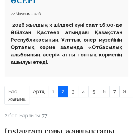
ӘСЕРІ
22 Маусым 2026
2026 жылдың 3 шілдесі күні сағат 16:00-де
Әбілхан Қастеев атындағы Қазақстан
Республикасының Ұлттық өнер музейінің
Орталық көрме залында «Отбасылық
альбомның әсері» атты топтық көрменің
ашылуы өтеді.
Бас
Артқа
1
2
3
4
5
6
7
8
жағына
2 бет. Барлығы: 77
Instagram соңғы жаңалықтары