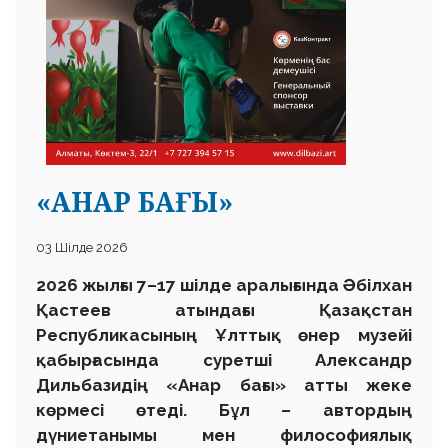
«АНАР БАҒЫ»
03 Шілде 2026
2026 жылғы 7–17 шілде аралығында Әбілхан
Қастеев атындағы Қазақстан
Республикасының Ұлттық өнер музейі
қабырғасында суретші Александр
Дильбазидің «Анар бағы» атты жеке
көрмесі өтеді. Бұл – автордың
дүниетанымы мен философиялық