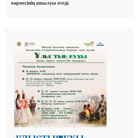
көрмесінің ашылуы өтеді.