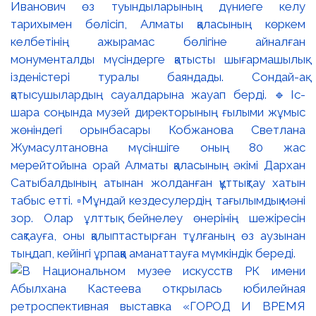
Иванович өз туындыларының дүниеге келу
тарихымен бөлісіп, Алматы қаласының көркем
келбетінің ажырамас бөлігіне айналған
монументалды мүсіндерге қатысты шығармашылық
ізденістері туралы баяндады. Сондай-ақ
қатысушылардың сауалдарына жауап берді. 🔹Іс-
шара соңында музей директорының ғылыми жұмыс
жөніндегі орынбасары Кобжанова Светлана
Жумасултановна мүсіншіге оның 80 жас
мерейтойына орай Алматы қаласының әкімі Дархан
Сатыбалдының атынан жолданған құттықтау хатын
табыс етті. ▫️Мұндай кездесулердің тағылымдық мәні
зор. Олар ұлттық бейнелеу өнерінің шежіресін
сақтауға, оны қалыптастырған тұлғаның өз аузынан
тыңдап, кейінгі ұрпаққа аманаттауға мүмкіндік береді.