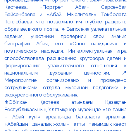
⚜️Әбілхан Қастеев атындағы Қазақстан
Республикасының Ұлттық өнер музейінде «10 тамыз
– Абай күні» қарсаңында балаларға арналған
«Абайдың даналық жолы» атты танымдық квест