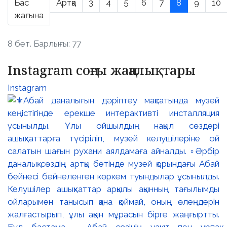
Бас
Артқа
3
4
5
6
7
8
9
10
жағына
8 бет. Барлығы: 77
Instagram соңғы жаңалықтары
Instagram