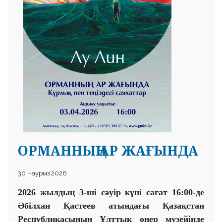
ОРМАННЫҢ АР ЖАҒЫНДА
30 Наурыз 2026
202
6
жылдың
3-
ші сәуір күні сағат
16
:
00-
де
Әбілхан Қастеев атындағы Қазақстан
Республикасының Ұлттық өнер музейінде