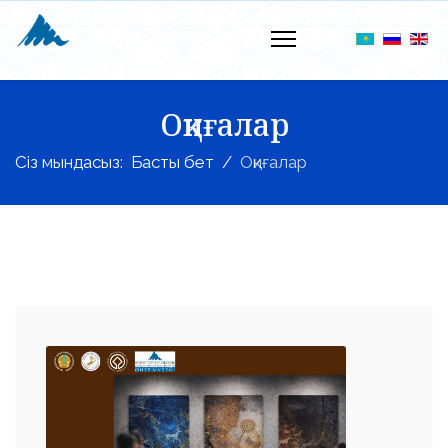
Оқиғалар
Сіз мындасыз:
Басты бет
Оқиғалар