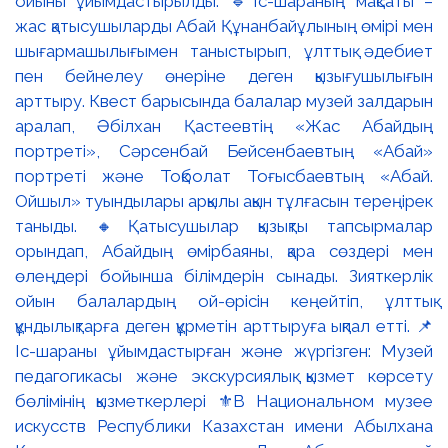
ойыны ұйымдастырылды. 🔹Іс-шараның мақсаты –
жас қатысушыларды Абай Құнанбайұлының өмірі мен
шығармашылығымен таныстырып, ұлттық әдебиет
пен бейнелеу өнеріне деген қызығушылығын
арттыру. Квест барысында балалар музей залдарын
аралап, Әбілхан Қастеевтің «Жас Абайдың
портреті», Сәрсенбай Бейсенбаевтың «Абай»
портреті және Тоқболат Тоғысбаевтың «Абай.
Ойшыл» туындылары арқылы ақын тұлғасын тереңірек
таныды. 🔸Қатысушылар қызықты тапсырмалар
орындап, Абайдың өмірбаяны, қара сөздері мен
өлеңдері бойынша білімдерін сынады. Зияткерлік
ойын балалардың ой-өрісін кеңейтіп, ұлттық
құндылықтарға деген құрметін арттыруға ықпал етті. 📌
Іс-шараны ұйымдастырған және жүргізген: Музей
педагогикасы және экскурсиялық қызмет көрсету
бөлімінің қызметкерлері ⚜️В Национальном музее
искусств Республики Казахстан имени Абылхана