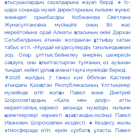
⚜️2026 жылдың 7 тамыз күні Әбілхан Қастеев
атындағы Қазақстан Республикасының Ұлттық өнер
музейінде өтіп жатқан Павел және Дмитрий
Шороховтардың «Қала мен дәуір» атты
мерейтойлық көрмесі аясында музейдің ғылыми
қызметкерлері көрнекті қазақстандық мүсінші Павел
Иванович Шороховпен кездесті. 🔸Кездесу жылы
атмосферада өтіп, еркін сұхбатқа ұласты. Павел