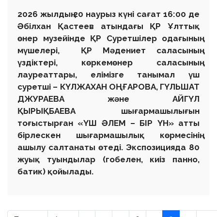
2026 жылдың 20 наурыз күні сағат 16:00 де
Әбілхан Қастеев атындағы ҚР Ұлттық
өнер музейінде ҚР Суретшілер одағының
мүшелері, ҚР Мәдениет саласының
үздіктері, көркемөнер саласының
лауреаттары, елімізге танымал үш
суретші – КҮЛЖАХАН ОҢҒАРОВА, ГҮЛЬШАТ
ДЖУРАЕВА және АЙГҮЛ
ҚЫРЫҚБАЕВА шығармашылығын
тоғыстырған «ҮШ ӘЛЕМ – БІР ҮН» атты
бірлескен шығармашылық көрмесінің
ашылу салтанаты өтеді. Экспозицияда 80
жуық туындылар (гобелен, киіз панно,
батик) қойылады.