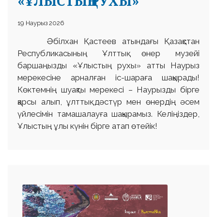
«ҰЛЫСТЫҢ РУХЫ»
19 Наурыз 2026
Әбілхан Қастеев атындағы Қазақстан
Республикасының Ұлттық өнер музейі
баршаңызды «Ұлыстың рухы» атты Наурыз
мерекесіне арналған іс-шараға шақырады!
Көктемнің шуақты мерекесі – Наурызды бірге
қарсы алып, ұлттық дәстүр мен өнердің әсем
үйлесімін тамашалауға шақырамыз. Келіңіздер,
Ұлыстың ұлы күнін бірге атап өтейік!