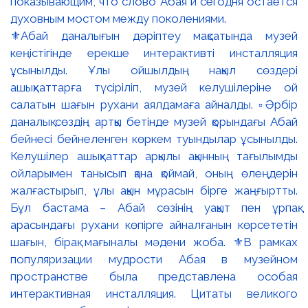
⚜️Абай даналығын дәріптеу мақсатында музей
кеңістігінде ерекше интерактивті инсталляция
ұсынылды. Ұлы ойшылдың нақыл сөздері
ашықхаттарға түсіріліп, музей келушілеріне ой
салатын шағын рухани аялдамаға айналды. ▫️Әрбір
даналық сөздің артқы бетінде музей қорындағы Абай
бейнесі бейнеленген көркем туындылар ұсынылды.
Келушілер ашықхаттар арқылы ақынның тағылымды
ойларымен танысып қана қоймай, оның өлеңдерін
жалғастырып, ұлы ақын мұрасын бірге жаңғыртты.
Бұл бастама – Абай сөзінің уақыт пен ұрпақ
арасындағы рухани көпірге айналғанын көрсететін
шағын, бірақ мағыналы мәдени жоба. ⚜️В рамках
популяризации мудрости Абая в музейном
пространстве была представлена особая
интерактивная инсталляция. Цитаты великого