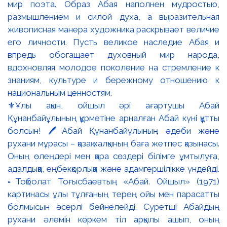
⚜️Ұлы ақын, ойшыл әрі ағартушы Абай
Құнанбайұлының құрметіне арналған Абай күні құтты
болсын! 🖊️Абай Құнанбайұлының әдеби және
рухани мұрасы – қазақ халқының баға жетпес қазынасы.
Оның өлеңдері мен қара сөздері білімге ұмтылуға,
адалдыққа, еңбекқорлыққа және адамгершілікке үндейді.
▫️Тоқболат Тоғысбаевтың «Абай. Ойшыл» (1971)
картинасы ұлы тұлғаның терең ойы мен парасатты
болмысын әсерлі бейнелейді. Суретші Абайдың
рухани әлемін көркем тіл арқылы ашып, оның