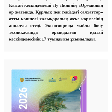
Қытай
кескіндемеші
Лу Линьнің «Орманның
ар жағында. Құрлық пен теңіздегі саяхаттар»
атты көшпелі халықаралық жеке көрмесінің
ашылуы өтеді. Экспозицияда майлы бояу
техникасында орындалған қытай
кескіндемесінің
17
туындысы ұсынылады.