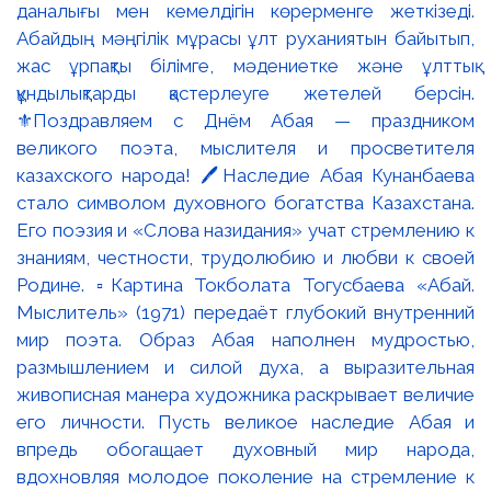
даналығы мен кемелдігін көрерменге жеткізеді.
Абайдың мәңгілік мұрасы ұлт руханиятын байытып,
жас ұрпақты білімге, мәдениетке және ұлттық
құндылықтарды қастерлеуге жетелей берсін.
⚜️Поздравляем с Днём Абая — праздником
великого поэта, мыслителя и просветителя
казахского народа! 🖊️Наследие Абая Кунанбаева
стало символом духовного богатства Казахстана.
Его поэзия и «Слова назидания» учат стремлению к
знаниям, честности, трудолюбию и любви к своей
Родине. ▫️Картина Токболата Тогусбаева «Абай.
Мыслитель» (1971) передаёт глубокий внутренний
мир поэта. Образ Абая наполнен мудростью,
размышлением и силой духа, а выразительная
живописная манера художника раскрывает величие
его личности. Пусть великое наследие Абая и
впредь обогащает духовный мир народа,
вдохновляя молодое поколение на стремление к