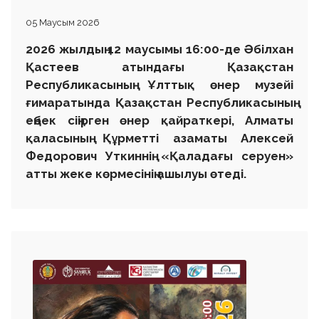
05 Маусым 2026
2026 жылдың 12 маусымы 16:00-де Әбілхан
Қастеев атындағы Қазақстан
Республикасының Ұлттық өнер музейі
ғимаратында Қазақстан Республикасының
еңбек сіңірген өнер қайраткері, Алматы
қаласының Құрметті азаматы Алексей
Федорович Уткиннің «Қаладағы серуен»
атты жеке көрмесінің ашылуы өтеді.