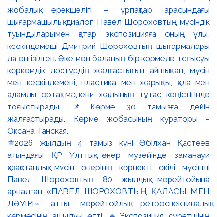
⚜️2026 жылдың 4 тамыз күні Әбілхан Қастеев
атындағы ҚР Ұлттық өнер музейінде заманауи
қазақстандық мүсін өнерінің көрнекті өкілі мүсінші
Павел Шороховтың 80 жылдық мерейтойына
арналған «ПАВЕЛ ШОРОХОВТЫҢ ҚАЛАСЫ МЕН
ДӘУІРІ» атты мерейтойлық ретроспективалық
көрмесінің ашылуы өтті. 🔹Экспозиция суретшінің