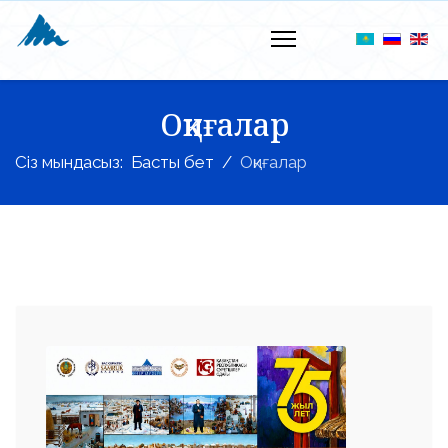
Оқиғалар
Сіз мындасыз:
Басты бет
Оқиғалар