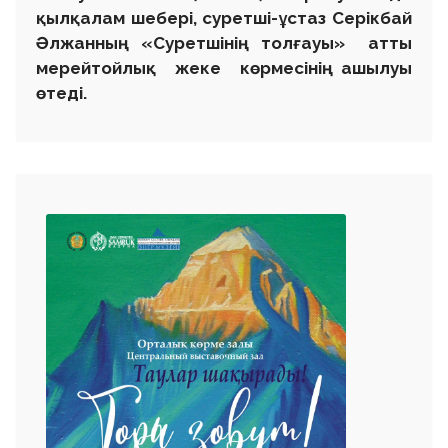
қылқалам шебері, суретші-ұстаз Серікбай
Әлжанның «Суретшінің толғауы» атты
мерейтойлық жеке көрмесінің ашылуы
өтеді.