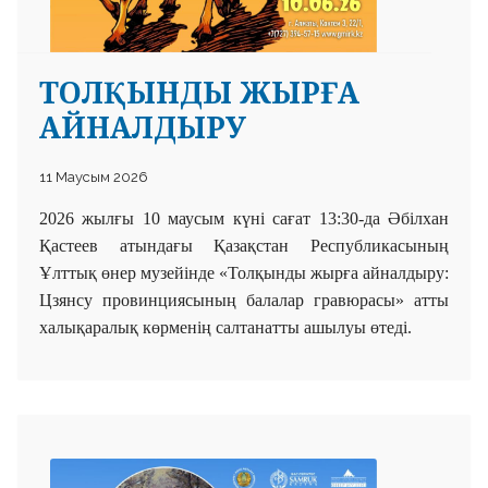
ТОЛҚЫНДЫ ЖЫРҒА
АЙНАЛДЫРУ
11 Маусым 2026
2026 жылғы 10 маусым күні сағат 13:30-да
Әбілхан
Қастеев атындағы Қазақстан Республикасының
Ұлттық өнер музейінде «Толқынды жырға айналдыру:
Цзянсу провинциясының балалар гравюрасы»
атты
халықаралық көрменің салтанатты ашылуы өтеді.