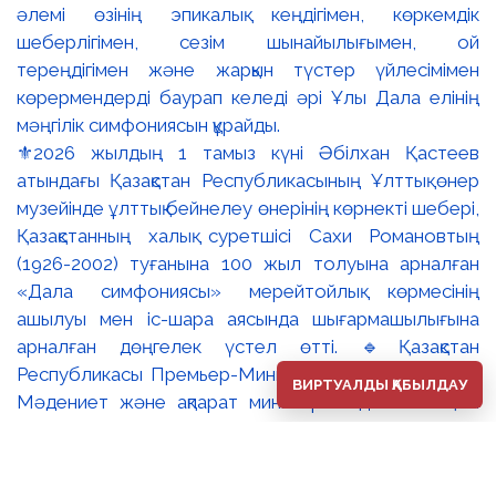
⚜️2026 жылдың 1 тамыз күні Әбілхан Қастеев
атындағы Қазақстан Республикасының Ұлттық өнер
музейінде ұлттық бейнелеу өнерінің көрнекті шебері,
Қазақстанның халық суретшісі Сахи Романовтың
(1926-2002) туғанына 100 жыл толуына арналған
«Дала симфониясы» мерейтойлық көрмесінің
ашылуы мен іс-шара аясында шығармашылығына
арналған дөңгелек үстел өтті. 🔹Қазақстан
Республикасы Премьер-Министрінің орынбасары –
ВИРТУАЛДЫ ҚАБЫЛДАУ
Мәдениет және ақпарат министрі Аида Ғалымқызы
Балаева Сахи Романовтың туғанына 100 жыл
толуына арналған «Дала симфониясы» мерейтойлық
көрмесінің ашылуына орай құттықтау хатын жолдады.