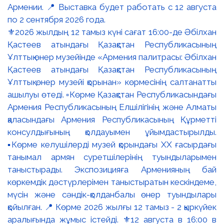
⚜️2026 жылдың 12 тамыз күні сағат 16:00-де Әбілхан
Қастеев атындағы Қазақстан Республикасының
Ұлттық өнер музейінде «Армения палитрасы: Әбілхан
Қастеев атындағы Қазақстан Республикасының
Ұлттық өнер музейі қорынан» көрмесінің салтанатты
ашылуы өтеді. ▫️Көрме Қазақстан Республикасындағы
Армения Республикасының Елшілігінің және Алматы
қаласындағы Армения Республикасының Құрметті
консулдығының қолдауымен ұйымдастырылды.
▪️Көрме келушілерді музей қорындағы ХХ ғасырдағы
танымал армян суретшілерінің туындыларымен
таныстырады. Экспозицияға Арменияның бай
көркемдік дәстүрлерімен таныстыратын кескіндеме,
мүсін және сәндік-қолданбалы өнер туындылары
қойылған. 📍 Көрме 2026 жылғы 12 тамыз - 2 қыркүйек
аралығында жұмыс істейді. ⚜️12 августа в 16:00 в