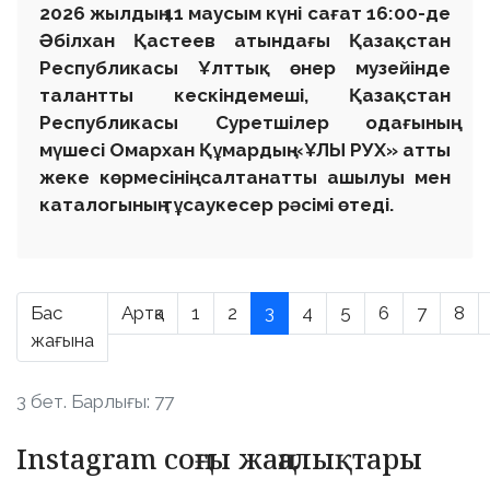
2026 жылдың 11 маусым күні сағат 16:00-де
Әбілхан Қастеев атындағы Қазақстан
Республикасы Ұлттық өнер музейінде
талантты кескіндемеші, Қазақстан
Республикасы Суретшілер одағының
мүшесі Омархан Құмардың «ҰЛЫ РУХ» атты
жеке көрмесінің салтанатты ашылуы мен
каталогының тұсаукесер рәсімі өтеді.
Бас
Артқа
1
2
3
4
5
6
7
8
жағына
3 бет. Барлығы: 77
Instagram соңғы жаңалықтары