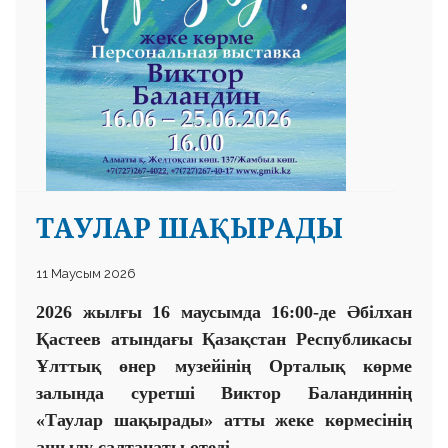
ТАУЛАР ШАҚЫРАДЫ
11 Маусым 2026
2026 жылғы 16 маусымда 16:00-де Әбілхан
Қастеев атындағы Қазақстан Республикасы
Ұлттық өнер музейінің Орталық көрме
залында суретші Виктор Баландиннің
«Таулар шақырады» атты жеке көрмесінің
ашылу салтанаты өтеді.