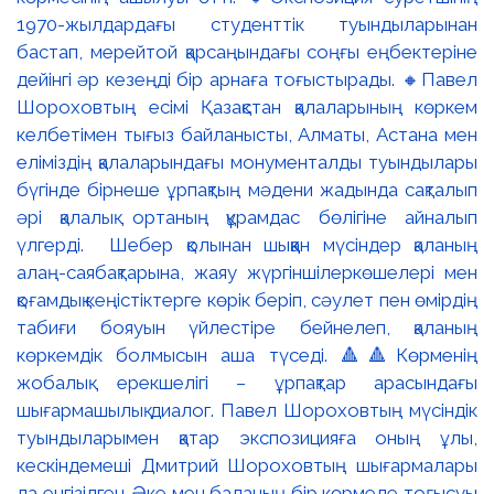
1970-жылдардағы студенттік туындыларынан
бастап, мерейтой қарсаңындағы соңғы еңбектеріне
дейінгі әр кезеңді бір арнаға тоғыстырады. 🔸Павел
Шороховтың есімі Қазақстан қалаларының көркем
келбетімен тығыз байланысты, Алматы, Астана мен
еліміздің қалаларындағы монументалды туындылары
бүгінде бірнеше ұрпақтың мәдени жадында сақталып
әрі қалалық ортаның құрамдас бөлігіне айналып
үлгерді. Шебер қолынан шыққан мүсіндер қаланың
алаң-саябақтарына, жаяу жүргіншілеркөшелері мен
қоғамдық кеңістіктерге көрік беріп, сәулет пен өмірдің
табиғи бояуын үйлестіре бейнелеп, қаланың
көркемдік болмысын аша түседі. 🔺🔺Көрменің
жобалық ерекшелігі – ұрпақтар арасындағы
шығармашылық диалог. Павел Шороховтың мүсіндік
туындыларымен қатар экспозицияға оның ұлы,
кескіндемеші Дмитрий Шороховтың шығармалары
да енгізілген. Әке мен баланың бір көрмеде тоғысуы