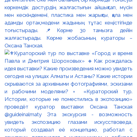
көркемдік дәстүрдің жалғастығын айшықтап, мүсін
мен кескіндемені, пластика мен жарықты, қала мен
адамды ортақ мәдени жадының тұтас кеңістігінде
тоғыстырады. 📌Көрме 30 тамызға дейін
жалғастырады. Көрме жобасының кураторы –
Оксана Танская.