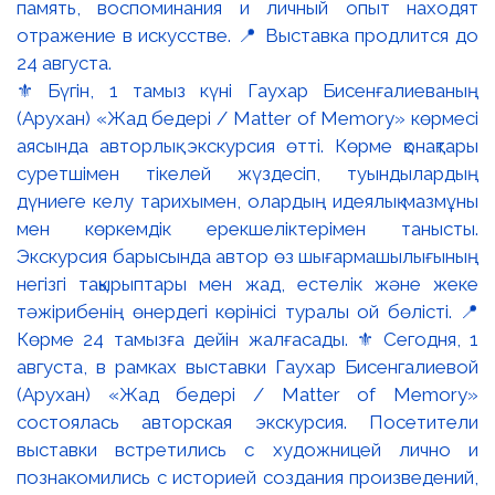
⚜️ Бүгін, 1 тамыз күні Гаухар Бисенғалиеваның
(Арухан) «Жад бедері / Matter of Memory» көрмесі
аясында авторлық экскурсия өтті. Көрме қонақтары
суретшімен тікелей жүздесіп, туындылардың
дүниеге келу тарихымен, олардың идеялық мазмұны
мен көркемдік ерекшеліктерімен танысты.
Экскурсия барысында автор өз шығармашылығының
негізгі тақырыптары мен жад, естелік және жеке
тәжірибенің өнердегі көрінісі туралы ой бөлісті. 📍
Көрме 24 тамызға дейін жалғасады. ⚜️ Сегодня, 1
августа, в рамках выставки Гаухар Бисенгалиевой
(Арухан) «Жад бедері / Matter of Memory»
состоялась авторская экскурсия. Посетители
выставки встретились с художницей лично и
познакомились с историей создания произведений,