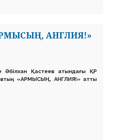
РМЫСЫҢ, АНГЛИЯ!»
е Әбілхан Қастеев атындағы ҚР
товтың «АРМЫСЫҢ, АНГЛИЯ!» атты