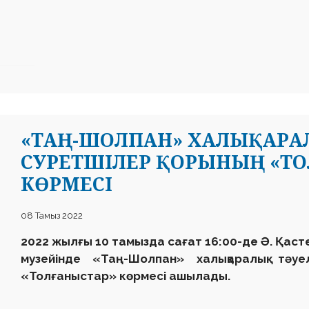
«ТАҢ-ШОЛПАН» ХАЛЫҚАРАЛЫ
СУРЕТШІЛЕР ҚОРЫНЫҢ «Т
КӨРМЕСІ
08 Тамыз 2022
2022 жылғы 10 тамызда сағат 16:00-де Ә. Қас
музейінде
«
Таң-Шолпан
»
халықаралық тәуе
«
Толғаныстар
»
көрмесі ашылады
.