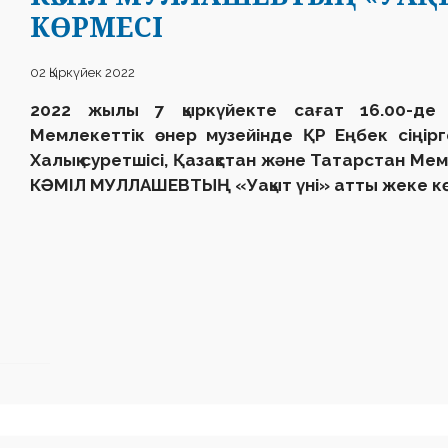
КӨРМЕСІ
02 Қыркүйек 2022
2022 жылы 7 қыркүйекте сағат 16.00-де
Мемлекеттік өнер музейінде ҚР Еңбек сіңір
Халық суретшісі, Қазақстан және Татарстан М
КӘМІЛ МУЛЛАШЕВТЫҢ
«
Уақыт үні
»
атты жеке к