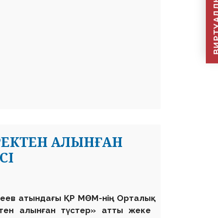
ВИРТУАЛДЫ Қ
РЕКТЕН АЛЫНҒАН
СІ
теев атындағы ҚР МӨМ-нің Орталық
тен алынған түстер» атты жеке