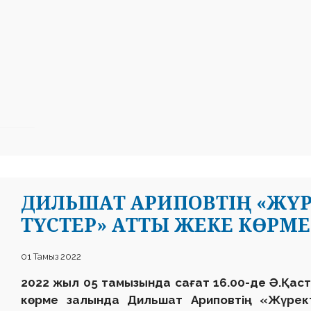
ДИЛЬШАТ АРИПОВТІҢ «ЖҮ
ТҮСТЕР» АТТЫ ЖЕКЕ КӨРМЕ
01 Тамыз 2022
2022 жыл 05 тамызында сағат 16.00-де Ә.Қас
көрме залында Дильшат Ариповтің «Жүрек