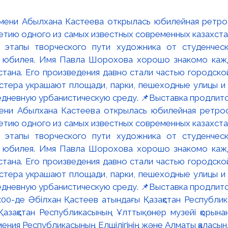
мени Абылхана Кастеева открылась юбилейная ретр
ю одного из самых известных современных казахста
 этапы творческого пути художника от студенческ
и юбилея. Имя Павла Шорохова хорошо знакомо кажд
стана. Его произведения давно стали частью городско
астера украшают площади, парки, пешеходные улицы и
едневную урбанистическую среду. 📌Выставка продлится