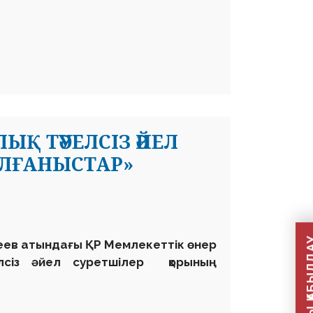
Қ ТӘУЕЛСІЗ ӘЙЕЛ
ОЛҒАНЫСТАР»
теев атындағы ҚР Мемлекеттік өнер
лсіз әйел суретшілер қорының