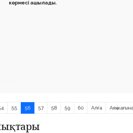
көрмесі ашылады.
54
55
56
57
58
59
60
Алға
Аяқ жағын
алықтары