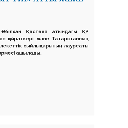
 Әбілхан Қастеев атындағы ҚР
ген қайраткері және Татарстанның
емлекеттік сыйлықтарының лауреаты
өрмесі ашылады.