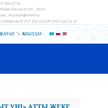
27) 394 57 15
біден басқа ㅤ10:00 - 18:00
eyev_museum@nmirk.kz
телефоныㅤ 8 (717) 252 23 97ㅤ8 (700) 525 23 97
Қ-ЖАУАП
ҚАБЫЛДАУ
">
ЫТ ҮНІ» АТТЫ ЖЕКЕ