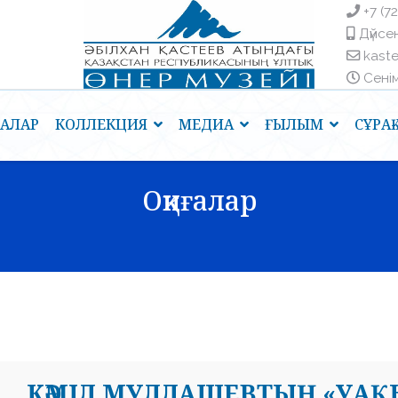
+7 (7
Дүйсен
kast
Сенім 
ҒАЛАР
КОЛЛЕКЦИЯ
МЕДИА
ҒЫЛЫМ
СҰРА
Оқиғалар
КӘМІЛ МУЛЛАШЕВТЫҢ «УАҚ