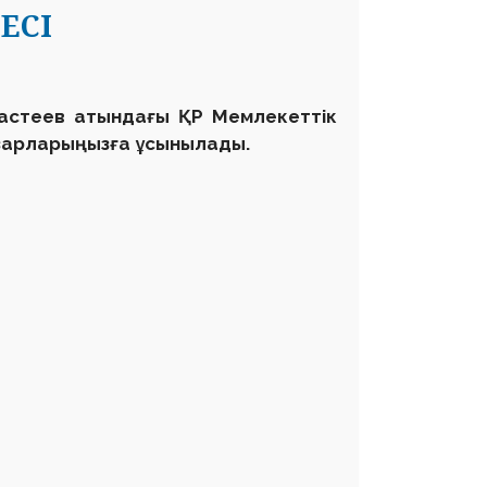
ЕСІ
Қастеев атындағы ҚР Мемлекеттік
азарларыңызға ұсынылады.