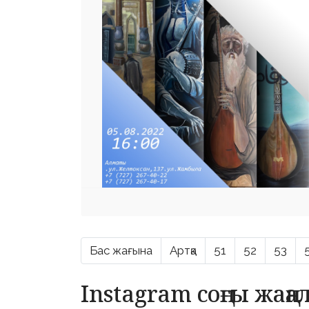
Бас жағына
Артқа
51
52
53
Instagram соңғы жаң