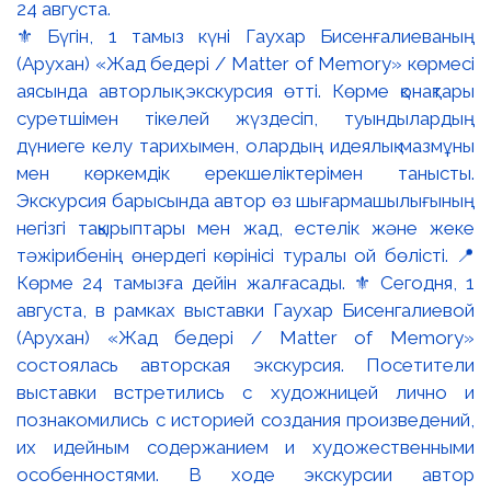
⚜️ Бүгін, 1 тамыз күні Гаухар Бисенғалиеваның
(Арухан) «Жад бедері / Matter of Memory» көрмесі
аясында авторлық экскурсия өтті. Көрме қонақтары
суретшімен тікелей жүздесіп, туындылардың
дүниеге келу тарихымен, олардың идеялық мазмұны
мен көркемдік ерекшеліктерімен танысты.
Экскурсия барысында автор өз шығармашылығының
негізгі тақырыптары мен жад, естелік және жеке
тәжірибенің өнердегі көрінісі туралы ой бөлісті. 📍
Көрме 24 тамызға дейін жалғасады. ⚜️ Сегодня, 1
августа, в рамках выставки Гаухар Бисенгалиевой
(Арухан) «Жад бедері / Matter of Memory»
состоялась авторская экскурсия. Посетители
выставки встретились с художницей лично и
познакомились с историей создания произведений,
их идейным содержанием и художественными
особенностями. В ходе экскурсии автор