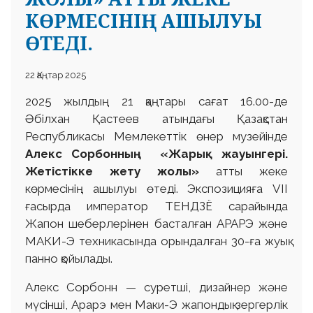
КӨРМЕСІНІҢ АШЫЛУЫ
ӨТЕДІ.
22 Қаңтар 2025
2025 жылдың 21 қаңтары сағат 16.00-де
Әбілхан Қастеев атындағы Қазақстан
Республикасы Мемлекеттік өнер музейінде
Алекс Сорбонның «Жарық жауынгері.
Жетістікке жету жолы»
атты жеке
көрмесінің ашылуы өтеді. Экспозицияға VII
ғасырда император ТЕНДЗЁ сарайында
Жапон шеберлерінен басталған АРАРЭ және
МАКИ-Э техникасында орындалған 30-ға жуық
панно қойылады.
Алекс Сорбонн — суретші, дизайнер және
мүсінші, Арарэ мен Маки-Э жапондық зергерлік