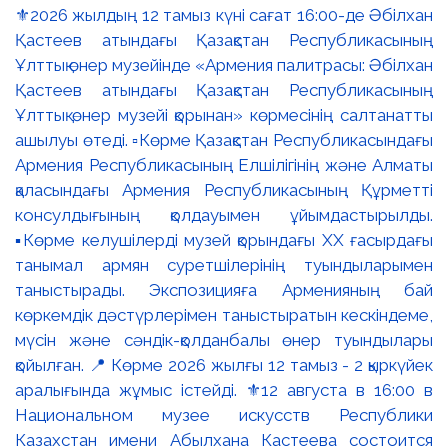
⚜️2026 жылдың 12 тамыз күні сағат 16:00-де Әбілхан
Қастеев атындағы Қазақстан Республикасының
Ұлттық өнер музейінде «Армения палитрасы: Әбілхан
Қастеев атындағы Қазақстан Республикасының
Ұлттық өнер музейі қорынан» көрмесінің салтанатты
ашылуы өтеді. ▫️Көрме Қазақстан Республикасындағы
Армения Республикасының Елшілігінің және Алматы
қаласындағы Армения Республикасының Құрметті
консулдығының қолдауымен ұйымдастырылды.
▪️Көрме келушілерді музей қорындағы ХХ ғасырдағы
танымал армян суретшілерінің туындыларымен
таныстырады. Экспозицияға Арменияның бай
көркемдік дәстүрлерімен таныстыратын кескіндеме,
мүсін және сәндік-қолданбалы өнер туындылары
қойылған. 📍 Көрме 2026 жылғы 12 тамыз - 2 қыркүйек
аралығында жұмыс істейді. ⚜️12 августа в 16:00 в
Национальном музее искусств Республики
Казахстан имени Абылхана Кастеева состоится