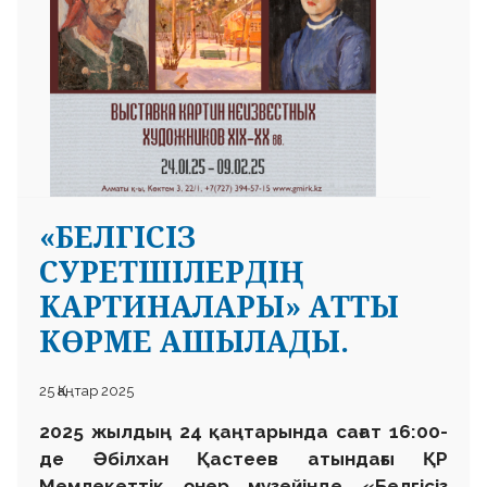
«БЕЛГІСІЗ
СУРЕТШІЛЕРДІҢ
КАРТИНАЛАРЫ» АТТЫ
КӨРМЕ АШЫЛАДЫ.
25 Қаңтар 2025
2025 жылдың 24 қаңтарында сағат 16:00-
де Әбілхан Қастеев атындағы ҚР
Мемлекеттік өнер музейінде «Белгісіз