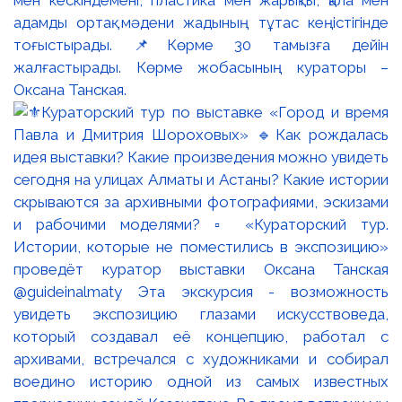
адамды ортақ мәдени жадының тұтас кеңістігінде
тоғыстырады. 📌Көрме 30 тамызға дейін
жалғастырады. Көрме жобасының кураторы –
Оксана Танская.