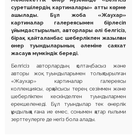
суретшілердің картиналары» атты көрме
ашылады. Бұл жоба «Жаухар»
картиналар галереясымен бірлесіп
ұйымдастырылып, авторлары әлі белгісіз,
бірақ қайталанбас шеберлікпен жазылған
өнер туындыларының әлеміне саяхат
жасауға мүмкіндік береді.
Белгісіз авторлардың қолтаңбасыз және
авторы жоқ туындыларымен толықтырылған
«Жаухар» картиналар галереясы
коллекциясы, әрқайсысы терең сезіммен және
шеберлікпен кескінделген туындылармен
ерекшеленеді. Бұл туындылар тек өнерлік
құндылыққа ғана ие емес, сонымен қатар ғылыми
зерттеулерге де негіз бола алады.