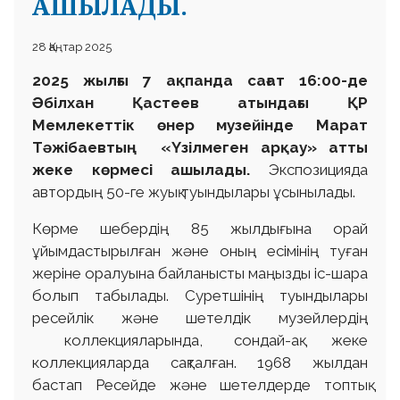
АШЫЛАДЫ.
28 Қаңтар 2025
2025 жылғы 7 ақпанда сағат 16:00-де
Әбілхан Қастеев атындағы ҚР
Мемлекеттік өнер музейінде Марат
Тәжібаевтың «Үзілмеген арқау» атты
жеке көрмесі ашылады.
Экспозицияда
автордың 50-ге жуық туындылары ұсынылады.
Көрме шебердің 85 жылдығына орай
ұйымдастырылған және оның есімінің туған
жеріне оралуына байланысты маңызды іс-шара
болып табылады. Суретшінің туындылары
ресейлік және шетелдік музейлердің
коллекцияларында, сондай-ақ жеке
коллекцияларда сақталған. 1968 жылдан
бастап Ресейде және шетелдерде топтық