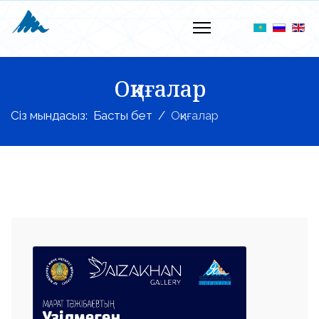
Оқиғалар
Сіз мындасыз:
Басты бет
Оқиғалар