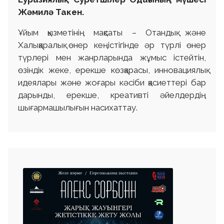
Жәмилә Такен.
Ұйым қызметінің мақсаты – Отандық және
Халықаралық өнер кеңістігінде әр түрлі өнер
түрлері мен жанрларында жұмыс істейтін,
өзіндік жеке, ерекше көзқарасы, инновациялық
идеялары және жоғары кәсіби қасиеттері бар
дарынды, ерекше, креативті әйелдердің
шығармашылығын насихаттау.