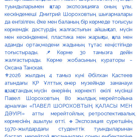
⚜️2026 жылдың 4 тамыз күні Әбілхан Қастеев
атындағы ҚР Ұлттық өнер музейінде заманауи
қазақстандық мүсін өнерінің көрнекті өкілі мүсінші
Павел Шороховтың 80 жылдық мерейтойына
арналған «ПАВЕЛ ШОРОХОВТЫҢ ҚАЛАСЫ МЕН
ДӘУІРІ» атты мерейтойлық ретроспективалық
көрмесінің ашылуы өтті. 🔹Экспозиция суретшінің
1970-жылдардағы студенттік туындыларынан
бастап, мерейтой қарсаңындағы соңғы еңбектеріне