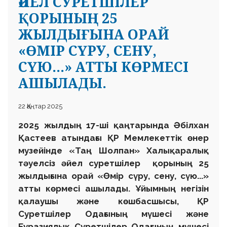
ӘЙЕЛ СУРЕТШІЛЕР
ҚОРЫНЫҢ 25
ЖЫЛДЫҒЫНА ОРАЙ
«ӨМІР СҮРУ, СЕНУ,
СҮЮ...» АТТЫ КӨРМЕСІ
АШЫЛАДЫ.
22 Қаңтар 2025
2025 жылдың 17-ші қаңтарында Әбілхан
Қастеев атындағы ҚР Мемлекеттік өнер
музейінде «Таң Шолпан» Халықаралық
тәуелсіз әйел суретшілер қорының 25
жылдығына орай «Өмір сүру, сену, сүю...»
атты көрмесі ашылады. Ұйымның негізін
қалаушы және көшбасшысы, ҚР
Суретшілер Одағының мүшесі және
Еуразиялық Суретшілер Одағының мүшесі