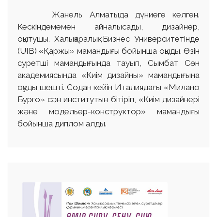
Жанель Алматыда дүниеге келген.
Кескіндемемен айналысады, дизайнер,
оқытушы. Халықаралық Бизнес Университетінде
(UIB) «Қаржы» мамандығы бойынша оқыды. Өзін
суретші мамандығында тауып, Сымбат Сән
академиясында «Киім дизайны» мамандығына
оқуды шешті. Содан кейін Италиядағы «Милано
Бурго» сән институтын бітіріп, «Киім дизайнері
және модельер-конструктор» мамандығы
бойынша диплом алды.