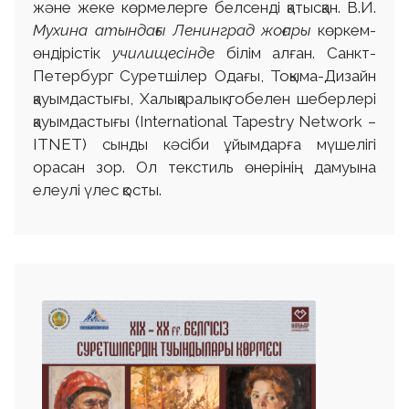
және жеке көрмелерге белсенді қатысқан. В.И.
Мухина атындағы Ленинград жоғары
көркем-
өндірістік
училищесінде
білім алған. Санкт-
Петербург Суретшілер Одағы, Тоқыма-Дизайн
қауымдастығы, Халықаралық гобелен шеберлері
қауымдастығы (International Tapestry Network –
ITNET) сынды кәсіби ұйымдарға мүшелігі
орасан зор. Ол текстиль өнерінің дамуына
елеулі үлес қосты.