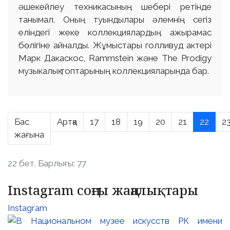
әшекейлеу техникасының шебері ретінде
танымал. Оның туындылары әлемнің сегіз
еліндегі жеке коллекциялардың ажырамас
бөлігіне айналды. Жұмыстары голливуд актері
Марк Дакаскос, Rammstein және The Prodigy
музыкалық топтарының коллекцияларында бар.
Бас
Артқа
17
18
19
20
21
22
2
жағына
22 бет. Барлығы: 77
Instagram соңғы жаңалықтары
Instagram