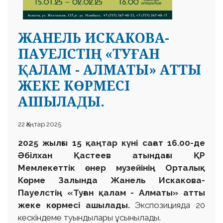
ЖАНЕЛЬ ИСКАКОВА-
ПАУЕЛСТІҢ «ТУҒАН
ҚАЛАМ - АЛМАТЫ» АТТЫ
ЖЕКЕ КӨРМЕСІ
АШЫЛАДЫ.
22 Қаңтар 2025
2025 жылғы 15 қаңтар күні сағат 16.00-де
Әбілхан Қастеев атындағы ҚР
Мемлекеттік өнер музейінің Орталық
Көрме Залында Жанель Искакова-
Пауелстің «Туған қалам - Алматы» атты
жеке көрмесі ашылады.
Экспозицияда 20
кескіндеме туындылары ұсынылады.