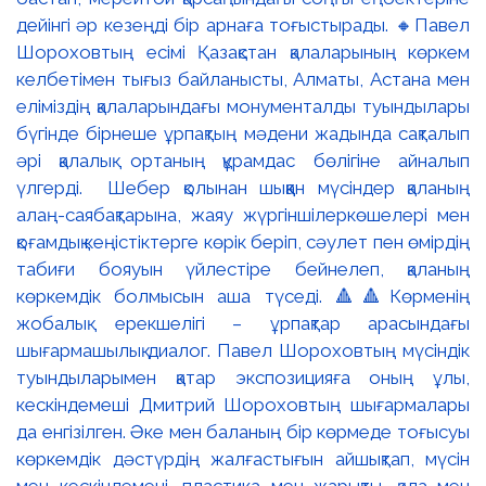
дейінгі әр кезеңді бір арнаға тоғыстырады. 🔸Павел
Шороховтың есімі Қазақстан қалаларының көркем
келбетімен тығыз байланысты, Алматы, Астана мен
еліміздің қалаларындағы монументалды туындылары
бүгінде бірнеше ұрпақтың мәдени жадында сақталып
әрі қалалық ортаның құрамдас бөлігіне айналып
үлгерді. Шебер қолынан шыққан мүсіндер қаланың
алаң-саябақтарына, жаяу жүргіншілеркөшелері мен
қоғамдық кеңістіктерге көрік беріп, сәулет пен өмірдің
табиғи бояуын үйлестіре бейнелеп, қаланың
көркемдік болмысын аша түседі. 🔺🔺Көрменің
жобалық ерекшелігі – ұрпақтар арасындағы
шығармашылық диалог. Павел Шороховтың мүсіндік
туындыларымен қатар экспозицияға оның ұлы,
кескіндемеші Дмитрий Шороховтың шығармалары
да енгізілген. Әке мен баланың бір көрмеде тоғысуы
көркемдік дәстүрдің жалғастығын айшықтап, мүсін
мен кескіндемені, пластика мен жарықты, қала мен