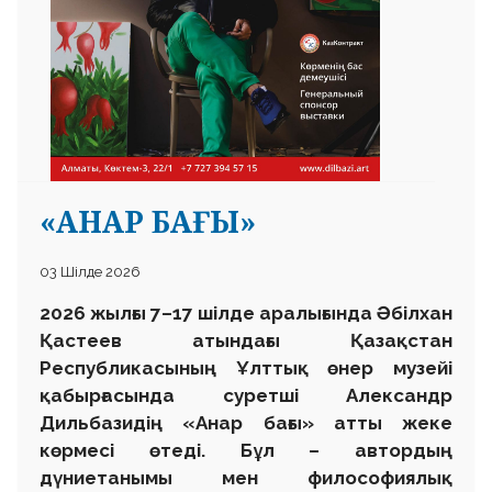
«АНАР БАҒЫ»
03 Шілде 2026
2026 жылғы 7–17 шілде аралығында Әбілхан
Қастеев атындағы Қазақстан
Республикасының Ұлттық өнер музейі
қабырғасында суретші Александр
Дильбазидің «Анар бағы» атты жеке
көрмесі өтеді. Бұл – автордың
дүниетанымы мен философиялық