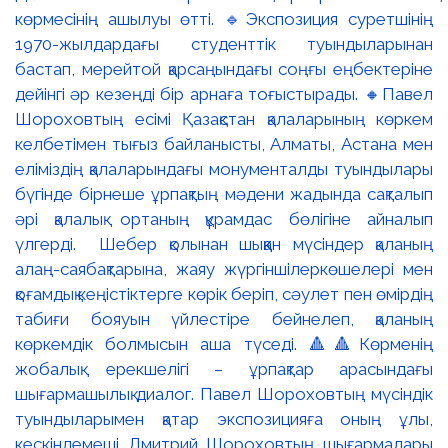
көрмесінің ашылуы өтті. 🔹Экспозиция суретшінің
1970-жылдардағы студенттік туындыларынан
бастап, мерейтой қарсаңындағы соңғы еңбектеріне
дейінгі әр кезеңді бір арнаға тоғыстырады. 🔸Павел
Шороховтың есімі Қазақстан қалаларының көркем
келбетімен тығыз байланысты, Алматы, Астана мен
еліміздің қалаларындағы монументалды туындылары
бүгінде бірнеше ұрпақтың мәдени жадында сақталып
әрі қалалық ортаның құрамдас бөлігіне айналып
үлгерді. Шебер қолынан шыққан мүсіндер қаланың
алаң-саябақтарына, жаяу жүргіншілеркөшелері мен
қоғамдық кеңістіктерге көрік беріп, сәулет пен өмірдің
табиғи бояуын үйлестіре бейнелеп, қаланың
көркемдік болмысын аша түседі. 🔺🔺Көрменің
жобалық ерекшелігі – ұрпақтар арасындағы
шығармашылық диалог. Павел Шороховтың мүсіндік
туындыларымен қатар экспозицияға оның ұлы,
кескіндемеші Дмитрий Шороховтың шығармалары