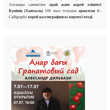
Алғашқы
саммитіне
орай және
корей әліппесі
Күнінің (Хангыль)
100 жыл толуына
арналған
K-
Calligraphy
к
орей
каллиграфиясы көрмесі өтеді.