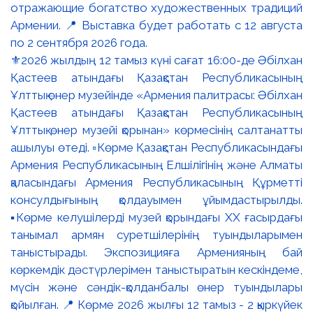
⚜️2026 жылдың 12 тамыз күні сағат 16:00-де Әбілхан
Қастеев атындағы Қазақстан Республикасының
Ұлттық өнер музейінде «Армения палитрасы: Әбілхан
Қастеев атындағы Қазақстан Республикасының
Ұлттық өнер музейі қорынан» көрмесінің салтанатты
ашылуы өтеді. ▫️Көрме Қазақстан Республикасындағы
Армения Республикасының Елшілігінің және Алматы
қаласындағы Армения Республикасының Құрметті
консулдығының қолдауымен ұйымдастырылды.
▪️Көрме келушілерді музей қорындағы ХХ ғасырдағы
танымал армян суретшілерінің туындыларымен
таныстырады. Экспозицияға Арменияның бай
көркемдік дәстүрлерімен таныстыратын кескіндеме,
мүсін және сәндік-қолданбалы өнер туындылары
қойылған. 📍 Көрме 2026 жылғы 12 тамыз - 2 қыркүйек