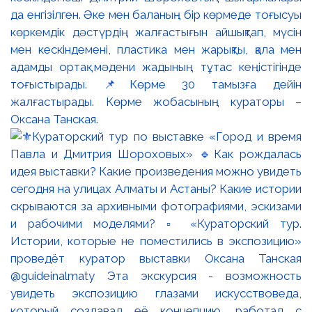
да енгізілген. Әке мен баланың бір көрмеде тоғысуы
көркемдік дәстүрдің жалғастығын айшықтап, мүсін
мен кескіндемені, пластика мен жарықты, қала мен
адамды ортақ мәдени жадының тұтас кеңістігінде
тоғыстырады. 📌Көрме 30 тамызға дейін
жалғастырады. Көрме жобасының кураторы –
Оксана Танская.