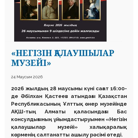
«НЕГІЗІН ҚАЛАУШЫЛАР
МУЗЕЙІ»
24 Маусым 2026
2026 жылдың 28 маусымы күні сағат 16:00-
де Әбілхан Қастеев атындағы Қазақстан
Республикасының Ұлттық өнер музейінде
АҚШ-тың Алматы қаласындағы Бас
консулдығының ұйымдастыруымен «Негізін
қалаушылар музейі» халықаралық
көрменің салтанатты ашылу рәсімі өтеді.