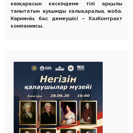
көзқарасын кескіндеме тілі арқылы
танытатын ауқымды халықаралық жоба.
Көрменің бас демеушісі – КазКонтракт
компаниясы.