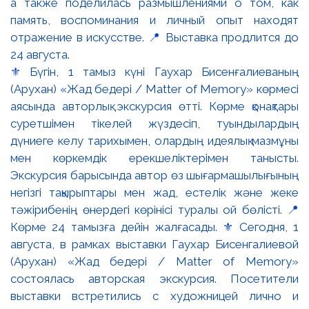
⚜️ Бүгін, 1 тамыз күні Гаухар Бисенғалиеваның
(Арухан) «Жад бедері / Matter of Memory» көрмесі
аясында авторлық экскурсия өтті. Көрме қонақтары
суретшімен тікелей жүздесіп, туындылардың
дүниеге келу тарихымен, олардың идеялық мазмұны
мен көркемдік ерекшеліктерімен танысты.
Экскурсия барысында автор өз шығармашылығының
негізгі тақырыптары мен жад, естелік және жеке
тәжірибенің өнердегі көрінісі туралы ой бөлісті. 📍
Көрме 24 тамызға дейін жалғасады. ⚜️ Сегодня, 1
августа, в рамках выставки Гаухар Бисенгалиевой
(Арухан) «Жад бедері / Matter of Memory»
состоялась авторская экскурсия. Посетители
выставки встретились с художницей лично и