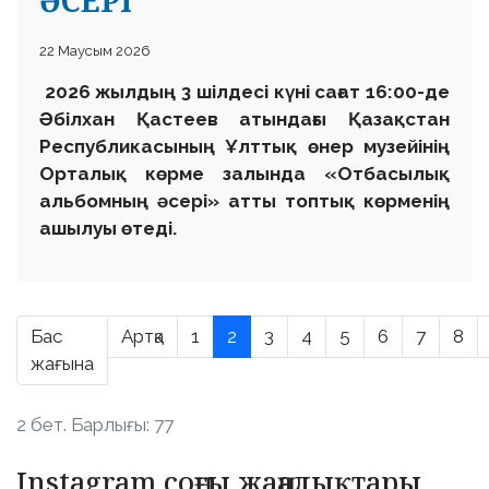
ӘСЕРІ
22 Маусым 2026
2026 жылдың 3 шілдесі күні сағат 16:00-де
Әбілхан Қастеев атындағы Қазақстан
Республикасының Ұлттық өнер музейінің
Орталық көрме залында «Отбасылық
альбомның әсері» атты топтық көрменің
ашылуы өтеді.
Бас
Артқа
1
2
3
4
5
6
7
8
жағына
2 бет. Барлығы: 77
Instagram соңғы жаңалықтары