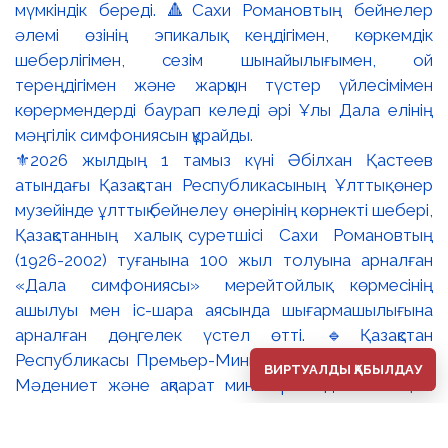
⚜️2026 жылдың 1 тамыз күні Әбілхан Қастеев
атындағы Қазақстан Республикасының Ұлттық өнер
музейінде ұлттық бейнелеу өнерінің көрнекті шебері,
Қазақстанның халық суретшісі Сахи Романовтың
(1926-2002) туғанына 100 жыл толуына арналған
«Дала симфониясы» мерейтойлық көрмесінің
ашылуы мен іс-шара аясында шығармашылығына
арналған дөңгелек үстел өтті. 🔹Қазақстан
Республикасы Премьер-Министрінің орынбасары –
ВИРТУАЛДЫ ҚАБЫЛДАУ
Мәдениет және ақпарат министрі Аида Ғалымқызы
Балаева Сахи Романовтың туғанына 100 жыл
толуына арналған «Дала симфониясы» мерейтойлық