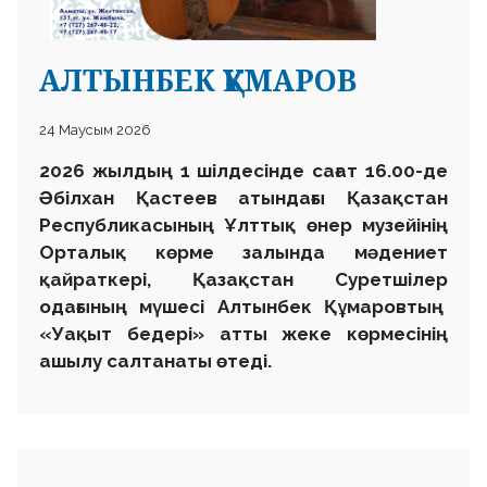
АЛТЫНБЕК ҚҰМАРОВ
24 Маусым 2026
2026 жылдың 1 шілдесінде сағат 16.00-де
Әбілхан Қастеев атындағы Қазақстан
Республикасының Ұлттық өнер музейінің
Орталық көрме залында мәдениет
қайраткері, Қазақстан Суретшілер
одағының мүшесі Алтынбек Құмаровтың
«Уақыт бедері» атты жеке көрмесінің
ашылу салтанаты өтеді.