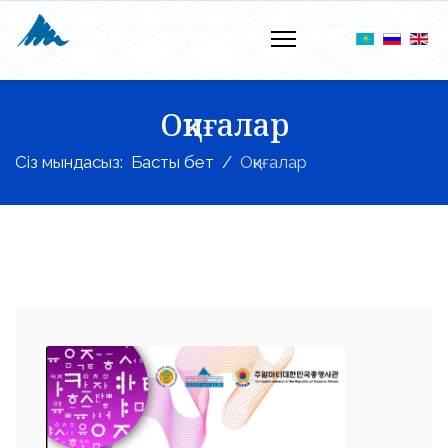
Оқиғалар
Сіз мындасыз:
Басты бет
Оқиғалар