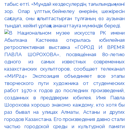
табыс етті. ▫️Мұндай кездесулердің тағылымдық мәні
зор. Олар ұлттық бейнелеу өнерінің шежіресін
сақтауға, оны қалыптастырған тұлғаның өз аузынан
тыңдап, кейінгі ұрпаққа аманаттауға мүмкіндік береді.