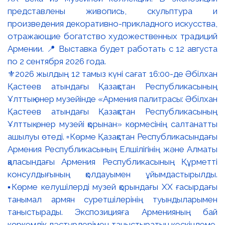
⚜️2026 жылдың 12 тамыз күні сағат 16:00-де Әбілхан
Қастеев атындағы Қазақстан Республикасының
Ұлттық өнер музейінде «Армения палитрасы: Әбілхан
Қастеев атындағы Қазақстан Республикасының
Ұлттық өнер музейі қорынан» көрмесінің салтанатты
ашылуы өтеді. ▫️Көрме Қазақстан Республикасындағы
Армения Республикасының Елшілігінің және Алматы
қаласындағы Армения Республикасының Құрметті
консулдығының қолдауымен ұйымдастырылды.
▪️Көрме келушілерді музей қорындағы ХХ ғасырдағы
танымал армян суретшілерінің туындыларымен
таныстырады. Экспозицияға Арменияның бай
көркемдік дәстүрлерімен таныстыратын кескіндеме,