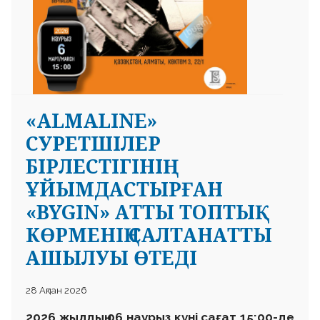
«ALMALINE»
СУРЕТШІЛЕР
БІРЛЕСТІГІНІҢ
ҰЙЫМДАСТЫРҒАН
«BYGIN» АТТЫ ТОПТЫҚ
КӨРМЕНІҢ САЛТАНАТТЫ
АШЫЛУЫ ӨТЕДІ
28 Ақпан 2026
2026 жылдың 06 наурыз күні сағат 15:00-де