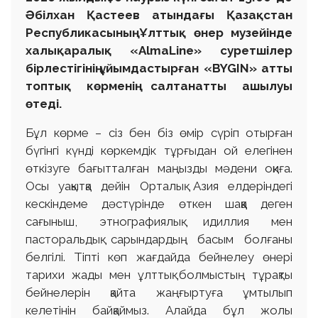
Әбілхан Қастеев атындағы Қазақстан
Республикасының Ұлттық өнер музейінде
халықаралық «AlmaLine» суретшілер
бірлестігінің ұйымдастырған «BYGIN» атты
топтық көрменің салтанатты ашылуы
өтеді.
Бұл көрме – сіз бен біз өмір сүріп отырған
бүгінгі күнді көркемдік тұрғыдан ой елегінен
өткізуге бағытталған маңызды мәдени оқиға.
Осы уақытқа дейін Орталық Азия елдеріндегі
кескіндеме дәстүрінде өткен шаққа деген
сағыныш, этнографиялық идиллия мен
пасторальдық сарындардың басым болғаны
белгілі. Тіпті көп жағдайда бейнелеу өнері
тарихи жады мен ұлттық болмыстың тұрақты
бейнелерін қайта жаңғыртуға ұмтылып
келетінін байқаймыз. Алайда бұл жолы