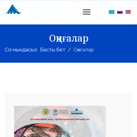
Оқиғалар
Сіз мындасыз:
Басты бет
Оқиғалар