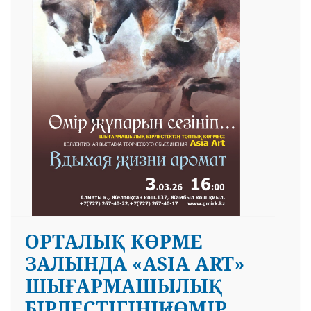
ОРТАЛЫҚ КӨРМЕ
ЗАЛЫНДА «ASIA ART»
ШЫҒАРМАШЫЛЫҚ
БІРЛЕСТІГІНІҢ «ӨМІР