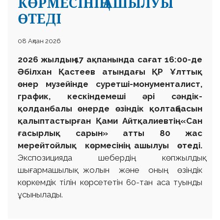
КӨРМЕСІНІҢ АШЫЛУЫ
ӨТЕДІ
08 Ақпан 2026
2026 жылдың 17 ақпанында сағат 16:00-де
Әбілхан Қастеев атындағы ҚР Ұлттық
өнер музейінде суретші-монументалист,
график, кескіндемеші әрі сәндік-
қолданбалы өнерде өзіндік қолтаңбасын
қалыптастырған Қами Айтқалиевтің «Сан
ғасырлық сарын» атты 80 жас
мерейтойлық көрмесінің ашылуы өтеді.
Экспозицияда шебердің көпжылдық
шығармашылық жолын және оның өзіндік
көркемдік тілін көрсететін 60-тан аса туынды
ұсынылады.