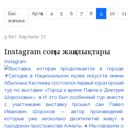
Бас
Артқа
4
5
6
7
8
9
10
11
жағына
9 бет. Барлығы: 77
Instagram соңғы жаңалықтары
Instagram