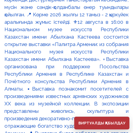
мүсін және сәндік-қолданбалы өнер туындылары
қойылған. 📍 Көрме 2026 жылғы 12 тамыз - 2 қыркүйек
аралығында жұмыс істейді. ⚜️12 августа в 16:00 в
Национальном музее искусств Республики
Казахстан имени Абылхана Кастеева состоится
открытие выставки «Палитра Армении: из собрания
Национального музея искусств Республики
Казахстан имени Абылхана Кастеева». ▫️Выставка
организована при поддержке Посольства
Республики Армения в Республике Казахстан и
Почётного консульства Республики Армения в
Алматы. ▪️Выставка познакомит посетителей с
произведениями известных армянских художников
XX века из музейной коллекции. В экспозиции
представлены живопись, скульптура и
произведения декоративно-прикладного искусства,
ВИРТУАЛДЫ ҚАБЫЛДАУ
отражающие богатство художественных традиций