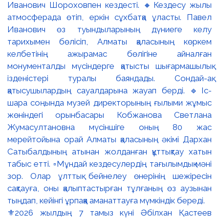
⚜️2026 жылдың 7 тамыз күні Әбілхан Қастеев