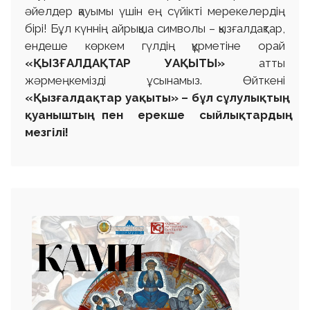
әйелдер қауымы үшін ең сүйікті мерекелердің
бірі! Бұл күннің айрықша символы – қызғалдақтар,
ендеше көркем гүлдің құрметіне орай
«ҚЫЗҒАЛДАҚТАР УАҚЫТЫ»
атты
жәрмеңкемізді ұсынамыз. Өйткені
«Қызғалдақтар уақыты» – бұл сұлулықтың,
қуаныштың пен ерекше сыйлықтардың
мезгілі!