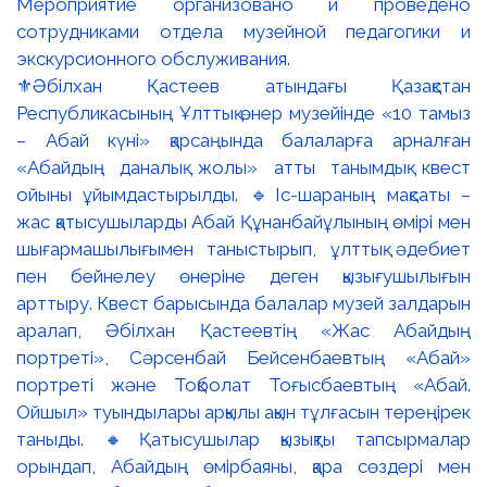
⚜️Әбілхан Қастеев атындағы Қазақстан
Республикасының Ұлттық өнер музейінде «10 тамыз
– Абай күні» қарсаңында балаларға арналған
«Абайдың даналық жолы» атты танымдық квест
ойыны ұйымдастырылды. 🔹Іс-шараның мақсаты –
жас қатысушыларды Абай Құнанбайұлының өмірі мен
шығармашылығымен таныстырып, ұлттық әдебиет
пен бейнелеу өнеріне деген қызығушылығын
арттыру. Квест барысында балалар музей залдарын
аралап, Әбілхан Қастеевтің «Жас Абайдың
портреті», Сәрсенбай Бейсенбаевтың «Абай»
портреті және Тоқболат Тоғысбаевтың «Абай.
Ойшыл» туындылары арқылы ақын тұлғасын тереңірек
таныды. 🔸Қатысушылар қызықты тапсырмалар
орындап, Абайдың өмірбаяны, қара сөздері мен