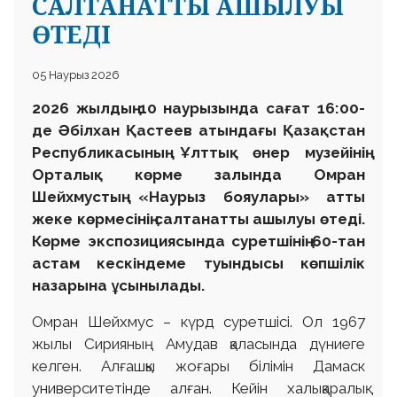
САЛТАНАТТЫ АШЫЛУЫ
ӨТЕДІ
05 Наурыз 2026
2026 жылдың 10 наурызында сағат 16:00-
де Әбілхан Қастеев атындағы Қазақстан
Республикасының Ұлттық өнер музейінің
Орталық көрме залында Омран
Шейхмустың «Наурыз бояулары» атты
жеке көрмесінің салтанатты ашылуы өтеді.
Көрме экспозициясында суретшінің 60-тан
астам кескіндеме туындысы көпшілік
назарына ұсынылады.
Омран Шейхмус – күрд суретшісі. Ол 1967
жылы Сирияның Амудaв қаласында дүниеге
келген. Алғашқы жоғары білімін Дамаск
университетінде алған. Кейін халықаралық