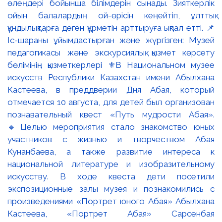
өлеңдері бойынша білімдерін сынады. Зияткерлік
ойын балалардың ой-өрісін кеңейтіп, ұлттық
құндылықтарға деген құрметін арттыруға ықпал етті. 📌
Іс-шараны ұйымдастырған және жүргізген: Музей
педагогикасы және экскурсиялық қызмет көрсету
бөлімінің қызметкерлері ⚜️В Национальном музее
искусств Республики Казахстан имени Абылхана
Кастеева, в преддверии Дня Абая, который
отмечается 10 августа, для детей был организован
познавательный квест «Путь мудрости Абая».
🔹Целью мероприятия стало знакомство юных
участников с жизнью и творчеством Абая
Кунанбаева, а также развитие интереса к
национальной литературе и изобразительному
искусству. В ходе квеста дети посетили
экспозиционные залы музея и познакомились с
произведениями «Портрет юного Абая» Абылхана
Кастеева, «Портрет Абая» Сарсенбая