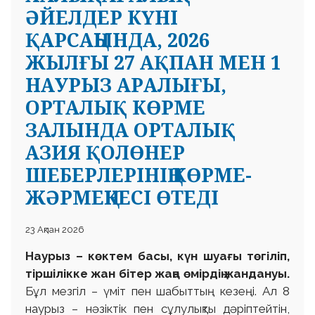
ӘЙЕЛДЕР КҮНІ
ҚАРСАҢЫНДА, 2026
ЖЫЛҒЫ 27 АҚПАН МЕН 1
НАУРЫЗ АРАЛЫҒЫ,
ОРТАЛЫҚ КӨРМЕ
ЗАЛЫНДА ОРТАЛЫҚ
АЗИЯ ҚОЛӨНЕР
ШЕБЕРЛЕРІНІҢ КӨРМЕ-
ЖӘРМЕҢКЕСІ ӨТЕДІ
23 Ақпан 2026
Наурыз – көктем басы, күн шуағы төгіліп,
тіршілікке жан бітер жаңа өмірдің жандануы.
Бұл мезгіл – үміт пен шабыттың кезеңі. Ал 8
наурыз – нәзіктік пен сұлулықты дәріптейтін,