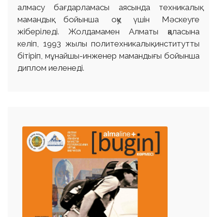
алмасу бағдарламасы аясында техникалық
мамандық бойынша оқу үшін Мәскеуге
жіберіледі. Жолдамамен Алматы қаласына
келіп, 1993 жылы политехникалық институтты
бітіріп, мұнайшы-инженер мамандығы бойынша
диплом иеленеді.