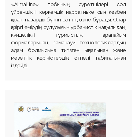
«AlmaLine» тобының суретшілері сол
үйреншікті көркемдік нарративке сын көзбен
қарап, назарды бүгінгі сәттің өзіне бұрады. Олар
қазіргі өмірдің сұлулығын урбанистік нақтылықтан,
күнделікті тұрмыстың қарапайым
формаларынан, заманауи технологиялардың
адам болмысына тигізген ықпалынан және
мезеттік көріністердің өтпелі табиғатынан
іздейді.