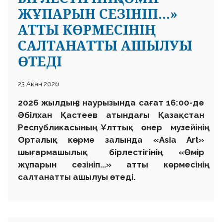
ЖҰПАРЫН СЕЗІНІП...»
АТТЫ КӨРМЕСІНІҢ
САЛТАНАТТЫ АШЫЛУЫ
ӨТЕДІ
23 Ақпан 2026
2026 жылдың 3 наурызында сағат 16:00-де
Әбілхан Қастеев атындағы Қазақстан
Республикасының Ұлттық өнер музейінің
Орталық көрме залында «Asia Art»
шығармашылық бірлестігінің «Өмір
жұпарын сезініп...» атты көрмесінің
салтанатты ашылуы өтеді.