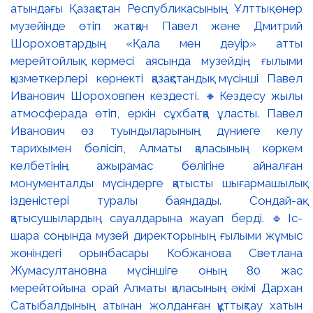
атындағы Қазақстан Республикасының Ұлттық өнер
музейінде өтіп жатқан Павел және Дмитрий
Шороховтардың «Қала мен дәуір» атты
мерейтойлық көрмесі аясында музейдің ғылыми
қызметкерлері көрнекті қазақстандық мүсінші Павел
Иванович Шороховпен кездесті. 🔸Кездесу жылы
атмосферада өтіп, еркін сұхбатқа ұласты. Павел
Иванович өз туындыларының дүниеге келу
тарихымен бөлісіп, Алматы қаласының көркем
келбетінің ажырамас бөлігіне айналған
монументалды мүсіндерге қатысты шығармашылық
ізденістері туралы баяндады. Сондай-ақ
қатысушылардың сауалдарына жауап берді. 🔹Іс-
шара соңында музей директорының ғылыми жұмыс
жөніндегі орынбасары Кобжанова Светлана
Жумасултановна мүсіншіге оның 80 жас
мерейтойына орай Алматы қаласының әкімі Дархан
Сатыбалдының атынан жолданған құттықтау хатын