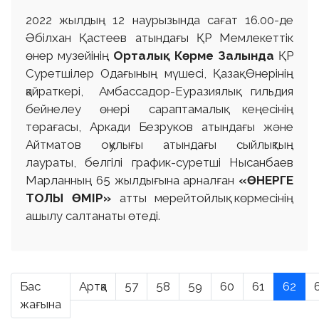
2022 жылдың 12 наурызында сағат 16.00-де
Әбілхан Қастеев атындағы ҚР Мемлекеттік
өнер музейінің
Орталық Көрме Залында
ҚР
Суретшілер Одағының мүшесі, Қазақ Өнерінің
қайраткері, Амбассадор-Еуразиялық гильдия
бейнелеу өнері сараптамалық кеңесінің
төрағасы, Аркади Безруков атындағы және
Айтматов оқулығы атындағы сыйлықтың
лаураты, белгілі график-суретші Нысанбаев
Марланның 65 жылдығына арналған
«ӨНЕРГЕ
ТОЛЫ ӨМІР»
атты мерейтойлық көрмесінің
ашылу салтанаты өтеді.
Бас
Артқа
57
58
59
60
61
62
жағына