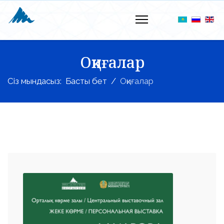
Оқиғалар
Сіз мындасыз:
Басты бет
Оқиғалар