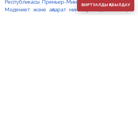
Республикасы Премьер-Министрінің орынбасары –
ВИРТУАЛДЫ ҚАБЫЛДАУ
Мәдениет және ақпарат министрі Аида Ғалымқызы
Балаева Сахи Романовтың туғанына 100 жыл
толуына арналған «Дала симфониясы» мерейтойлық
көрмесінің ашылуына орай құттықтау хатын жолдады.
Құттықтау хатында Сахи Романовтың қазақ бейнелеу
өнерінде ұлттық кескіндеме мен графиканың
дамуына зор үлес қосқан дара суретші екенін атап
өтті. Сонымен қатар көрменің суретшінің бай
шығармашылық мұрасын жаңаша зерделеп, кейінгі
ұрпаққа насихаттаудағы маңызына тоқталып, көрменің
табысты өтуіне тілектестік білдірді. Құттықтау хатын
музей директоры Жұмабекова Гүлайым
Мұсағұлқызы оқып берді. 🔸Халық суретшісі Сахи
Романовтың мерейтойлық көрмесі оның кең көлемді
көркем мұрасының тек аз ғана бөлігін ғана ұсынады.
Бұл келушілерге шығармашылық өсу-өрісінің ауқымын
бақылауға және дүниетанымы мен сезімдерін толық