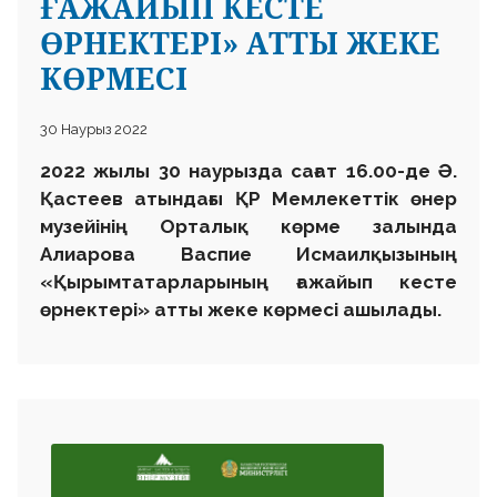
ҒАЖАЙЫП КЕСТЕ
ӨРНЕКТЕРІ» АТТЫ ЖЕКЕ
КӨРМЕСІ
30 Наурыз 2022
2022 жылы 30 наурызда сағат 16.00-де Ә.
Қастеев атындағы ҚР Мемлекеттік өнер
музейінің Орталық көрме залында
Алиарова Васпие Исмаилқызының
«Қырымтатарларының ғажайып кесте
өрнектері» атты жеке көрмесі ашылады.