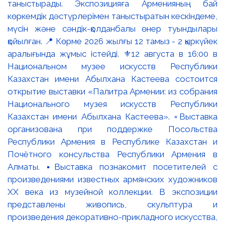
таныстырады. Экспозицияға Арменияның бай
көркемдік дәстүрлерімен таныстыратын кескіндеме,
мүсін және сәндік-қолданбалы өнер туындылары
қойылған. 📍 Көрме 2026 жылғы 12 тамыз - 2 қыркүйек
аралығында жұмыс істейді. ⚜️12 августа в 16:00 в
Национальном музее искусств Республики
Казахстан имени Абылхана Кастеева состоится
открытие выставки «Палитра Армении: из собрания
Национального музея искусств Республики
Казахстан имени Абылхана Кастеева». ▫️Выставка
организована при поддержке Посольства
Республики Армения в Республике Казахстан и
Почётного консульства Республики Армения в
Алматы. ▪️Выставка познакомит посетителей с
произведениями известных армянских художников
XX века из музейной коллекции. В экспозиции
представлены живопись, скульптура и
произведения декоративно-прикладного искусства,