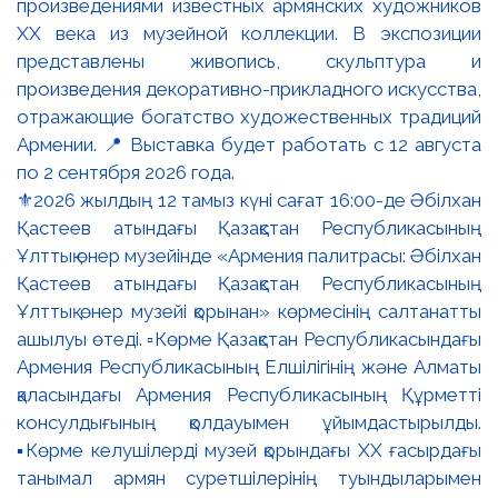
⚜️2026 жылдың 12 тамыз күні сағат 16:00-де Әбілхан
Қастеев атындағы Қазақстан Республикасының
Ұлттық өнер музейінде «Армения палитрасы: Әбілхан
Қастеев атындағы Қазақстан Республикасының
Ұлттық өнер музейі қорынан» көрмесінің салтанатты
ашылуы өтеді. ▫️Көрме Қазақстан Республикасындағы
Армения Республикасының Елшілігінің және Алматы
қаласындағы Армения Республикасының Құрметті
консулдығының қолдауымен ұйымдастырылды.
▪️Көрме келушілерді музей қорындағы ХХ ғасырдағы
танымал армян суретшілерінің туындыларымен