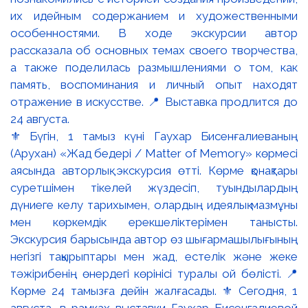
⚜️ Бүгін, 1 тамыз күні Гаухар Бисенғалиеваның
(Арухан) «Жад бедері / Matter of Memory» көрмесі
аясында авторлық экскурсия өтті. Көрме қонақтары
суретшімен тікелей жүздесіп, туындылардың
дүниеге келу тарихымен, олардың идеялық мазмұны
мен көркемдік ерекшеліктерімен танысты.
Экскурсия барысында автор өз шығармашылығының
негізгі тақырыптары мен жад, естелік және жеке
тәжірибенің өнердегі көрінісі туралы ой бөлісті. 📍
Көрме 24 тамызға дейін жалғасады. ⚜️ Сегодня, 1