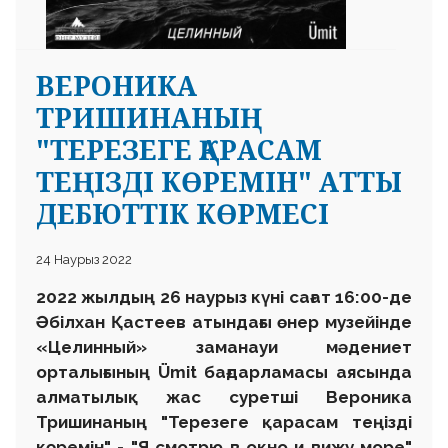
ВЕРОНИКА
ТРИШИНАНЫҢ
"ТЕРЕЗЕГЕ ҚАРАСАМ
ТЕҢІЗДІ КӨРЕМІН" АТТЫ
ДЕБЮТТІК КӨРМЕСІ
24 Наурыз 2022
2022 жылды
ң
26 наурыз
күні сағат 16:00-де
Әбілхан Қастеев атындағы өнер музейінде
«Целинный» заманауи мәдениет
орталығының Ümit бағдарламасы аясында
алматылық жас суретші Вероника
Тришинаның "Терезеге қарасам теңізді
көремін" - "Я смотрю в окно и вижу море"