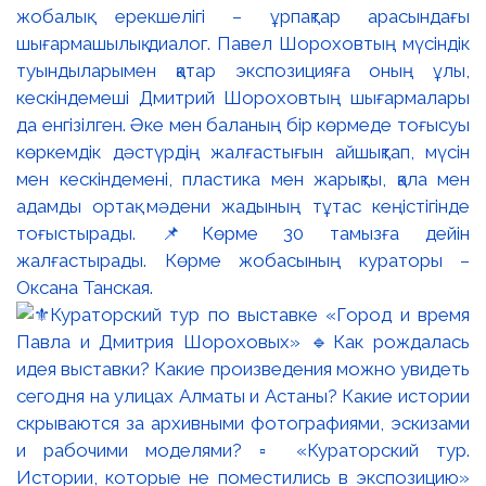
жобалық ерекшелігі – ұрпақтар арасындағы
шығармашылық диалог. Павел Шороховтың мүсіндік
туындыларымен қатар экспозицияға оның ұлы,
кескіндемеші Дмитрий Шороховтың шығармалары
да енгізілген. Әке мен баланың бір көрмеде тоғысуы
көркемдік дәстүрдің жалғастығын айшықтап, мүсін
мен кескіндемені, пластика мен жарықты, қала мен
адамды ортақ мәдени жадының тұтас кеңістігінде
тоғыстырады. 📌Көрме 30 тамызға дейін
жалғастырады. Көрме жобасының кураторы –
Оксана Танская.