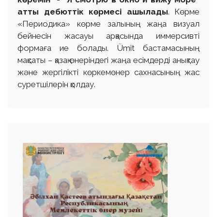
атты дебюттік көрмесі ашылады
. Көрме
«Периодика» көрме залының жаңа визуал
бейнесін жасауы арқасында иммерсивті
формаға ие болады. Ümit бастамасының
мақсаты – қазақ өнеріндегі жаңа есімдерді анықтау
және жергілікті көркемөнер сахнасының жас
суретшілерін қолдау.