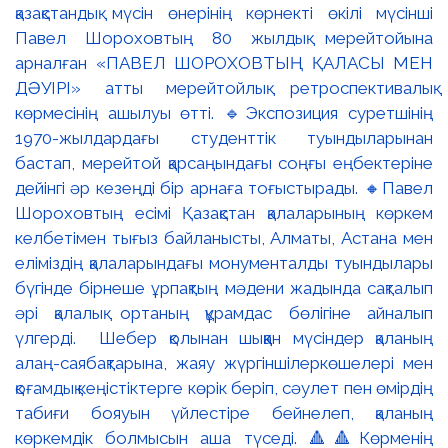
қазақстандық мүсін өнерінің көрнекті өкілі мүсінші
Павел Шороховтың 80 жылдық мерейтойына
арналған «ПАВЕЛ ШОРОХОВТЫҢ ҚАЛАСЫ МЕН
ДӘУІРІ» атты мерейтойлық ретроспективалық
көрмесінің ашылуы өтті. 🔹Экспозиция суретшінің
1970-жылдардағы студенттік туындыларынан
бастап, мерейтой қарсаңындағы соңғы еңбектеріне
дейінгі әр кезеңді бір арнаға тоғыстырады. 🔸Павел
Шороховтың есімі Қазақстан қалаларының көркем
келбетімен тығыз байланысты, Алматы, Астана мен
еліміздің қалаларындағы монументалды туындылары
бүгінде бірнеше ұрпақтың мәдени жадында сақталып
әрі қалалық ортаның құрамдас бөлігіне айналып
үлгерді. Шебер қолынан шыққан мүсіндер қаланың
алаң-саябақтарына, жаяу жүргіншілеркөшелері мен
қоғамдық кеңістіктерге көрік беріп, сәулет пен өмірдің
табиғи бояуын үйлестіре бейнелеп, қаланың
көркемдік болмысын аша түседі. 🔺🔺Көрменің