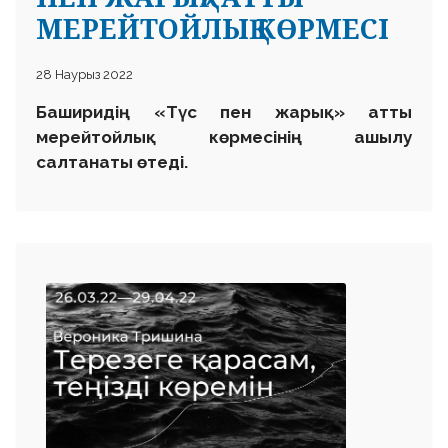
МЕРЕЙТОЙЛЫҚ КӨРМЕСІ
28 Наурыз 2022
Баширидің «Түс пен жарық» атты
мерейтойлық көрмесінің ашылу
салтанаты өтеді.