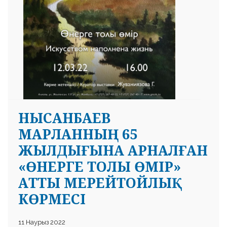
НЫСАНБАЕВ
МАРЛАННЫҢ 65
ЖЫЛДЫҒЫНА АРНАЛҒАН
«ӨНЕРГЕ ТОЛЫ ӨМІР»
АТТЫ МЕРЕЙТОЙЛЫҚ
КӨРМЕСІ
11 Наурыз 2022