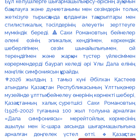
⚜️2026 жылдың 1 тамыз күні Әбілхан Қастеев
атындағы Қазақстан Республикасының Ұлттық өнер
музейінде ұлттық бейнелеу өнерінің көрнекті шебері,
Қазақстанның халық суретшісі Сахи Романовтың
(1926-2002) туғанына 100 жыл толуына арналған
«Дала симфониясы» мерейтойлық көрмесінің
ашылуы мен іс-шара аясында шығармашылығына
арналған дөңгелек үстел өтті. 🔹Қазақстан