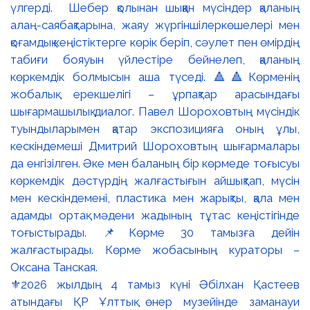
⚜️2026 жылдың 4 тамыз күні Әбілхан Қастеев
атындағы ҚР Ұлттық өнер музейінде заманауи