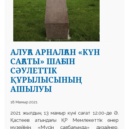
АЛУҒА АРНАЛҒАН «КҮН
САҒАТЫ» ШАҒЫН
СӘУЛЕТТІК
ҚҰРЫЛЫСЫНЫҢ
АШЫЛУЫ
18 Мамыр 2021
2021 жылдың 13 мамыр күні сағат 12.00-де Ә.
Қастеев атындағы ҚР Мемлекеттік өнер
музейінің «Мүсін саябағында» дизайнер,