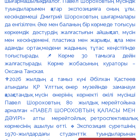
⚜️2026 жылдың 4 тамыз күні Әбілхан Қастеев
атындағы ҚР Ұлттық өнер музейінде заманауи
қазақстандық мүсін өнерінің көрнекті өкілі мүсінші
Павел Шороховтың 80 жылдық мерейтойына
арналған «ПАВЕЛ ШОРОХОВТЫҢ ҚАЛАСЫ МЕН
ДӘУІРІ» атты мерейтойлық ретроспективалық
көрмесінің ашылуы өтті. 🔹Экспозиция суретшінің
1970-жылдардағы студенттік туындыларынан