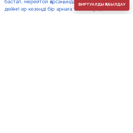
бастап, мерейтой қарсаңындағы соңғы еңбектеріне
ВИРТУАЛДЫ ҚАБЫЛДАУ
дейінгі әр кезеңді бір арнаға тоғыстырады. 🔸Павел
Шороховтың есімі Қазақстан қалаларының көркем
келбетімен тығыз байланысты, Алматы, Астана мен
еліміздің қалаларындағы монументалды туындылары
бүгінде бірнеше ұрпақтың мәдени жадында сақталып
әрі қалалық ортаның құрамдас бөлігіне айналып
үлгерді. Шебер қолынан шыққан мүсіндер қаланың
алаң-саябақтарына, жаяу жүргіншілеркөшелері мен
қоғамдық кеңістіктерге көрік беріп, сәулет пен өмірдің
табиғи бояуын үйлестіре бейнелеп, қаланың
көркемдік болмысын аша түседі. 🔺🔺Көрменің
жобалық ерекшелігі – ұрпақтар арасындағы
шығармашылық диалог. Павел Шороховтың мүсіндік
туындыларымен қатар экспозицияға оның ұлы,
кескіндемеші Дмитрий Шороховтың шығармалары
да енгізілген. Әке мен баланың бір көрмеде тоғысуы
көркемдік дәстүрдің жалғастығын айшықтап, мүсін