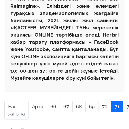
Reimagine». Еліміздегі және әлемдегі
тұрақсыз эпидемиологиялық жағдайға
байланысты, 2021 жылы жыл сайынғы
«ҚАСТЕЕВ МУЗЕЙІНДЕГІ ТҮН» мерекелік
акциясы ONLINE тәртібінде өтеді. Негізгі
хабар тарату платформасы - FaceBook
және Youtoobe, сайтта қайталанады. Бұл
күні OFLINE экспозицияға барғысы келетін
келушілер үшін музей әдеттегідей сағат
10: 00-ден 17: 00-ге дейін жұмыс істейді.
Музейге келушілерге кіру күні бойы тегін.
Бас
Артқа
66
67
68
69
70
71
жағына