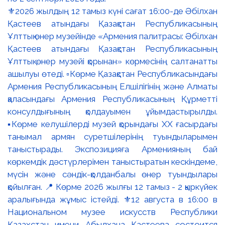
⚜️2026 жылдың 12 тамыз күні сағат 16:00-де Әбілхан
Қастеев атындағы Қазақстан Республикасының
Ұлттық өнер музейінде «Армения палитрасы: Әбілхан
Қастеев атындағы Қазақстан Республикасының
Ұлттық өнер музейі қорынан» көрмесінің салтанатты
ашылуы өтеді. ▫️Көрме Қазақстан Республикасындағы
Армения Республикасының Елшілігінің және Алматы
қаласындағы Армения Республикасының Құрметті
консулдығының қолдауымен ұйымдастырылды.
▪️Көрме келушілерді музей қорындағы ХХ ғасырдағы
танымал армян суретшілерінің туындыларымен
таныстырады. Экспозицияға Арменияның бай
көркемдік дәстүрлерімен таныстыратын кескіндеме,
мүсін және сәндік-қолданбалы өнер туындылары
қойылған. 📍 Көрме 2026 жылғы 12 тамыз - 2 қыркүйек
аралығында жұмыс істейді. ⚜️12 августа в 16:00 в
Национальном музее искусств Республики
Казахстан имени Абылхана Кастеева состоится