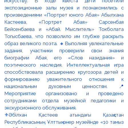
⚜️Әбілхан Қастеев атындағы Қазақстан
Республикасының Ұлттық өнер музейінде «10 тамыз