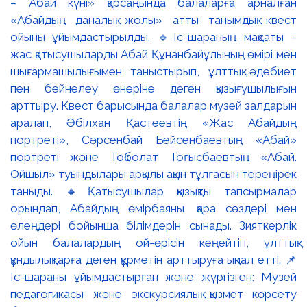
– Абай күні» қарсаңында балаларға арналған
«Абайдың даналық жолы» атты танымдық квест
ойыны ұйымдастырылды. 🔹Іс-шараның мақсаты –
жас қатысушыларды Абай Құнанбайұлының өмірі мен
шығармашылығымен таныстырып, ұлттық әдебиет
пен бейнелеу өнеріне деген қызығушылығын
арттыру. Квест барысында балалар музей залдарын
аралап, Әбілхан Қастеевтің «Жас Абайдың
портреті», Сәрсенбай Бейсенбаевтың «Абай»
портреті және Тоқболат Тоғысбаевтың «Абай.
Ойшыл» туындылары арқылы ақын тұлғасын тереңірек
таныды. 🔸Қатысушылар қызықты тапсырмалар
орындап, Абайдың өмірбаяны, қара сөздері мен
өлеңдері бойынша білімдерін сынады. Зияткерлік
ойын балалардың ой-өрісін кеңейтіп, ұлттық
құндылықтарға деген құрметін арттыруға ықпал етті. 📌
Іс-шараны ұйымдастырған және жүргізген: Музей
педагогикасы және экскурсиялық қызмет көрсету