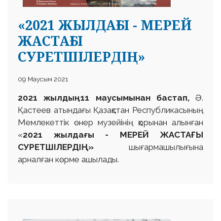
«2021 ЖЫЛДАҒЫ - МЕРЕЙ
ЖАСТАҒЫ
СУРЕТШІЛЕРДІҢ»
 23 97
09 Маусым 2021
2021 жылдың 11 маусымынан бастап,
Ә.
Қастеев атындағы Қазақстан Республикасының
Мемлекеттік өнер музейінің қорынан алынған
«
2021 жылдағы -
МЕРЕЙ ЖАСТАҒЫ
СУРЕТШІЛЕРДІҢ»
шығармашылығына
арналған көрме ашылады.