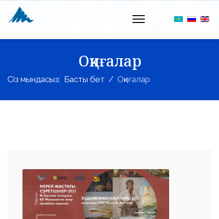
Оқиғалар
Сіз мындасыз:
Басты бет
Оқиғалар