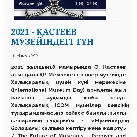
2021 - ҚАСТЕЕВ
МУЗЕЙІНДЕГІ ТҮН
18 Мамыр 2021
2021 жылдың 18 мамырында Ә. Қастеев
атындағы ҚР Мемлекеттік өнер музейінде
Халықаралық музей күні мерекесіне
(International Museum Day) арналған жыл
сайынғы ауқымды жоба өтеді.
Халықаралық ICOM музейлер кеңесінің
тұжырымдамасына сәйкес биылғы жылғы
іс-шараның тақырыбы - «Музейлердің
болашағы: қалпына келтіру және жаңарту»
/ The Future of Museums – Recover and