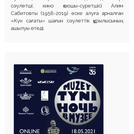
сәулетші, кино қоюшы-суретшісі Алим
Сабитовты (1956-2019) еске алуға арналған
«Күн сағаты» шағын сәулеттік құрылысының
ашылуы өтеді.