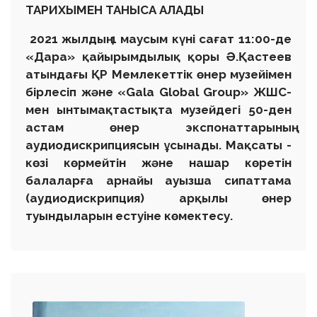
ТАРИХЫМЕН ТАНЫСА АЛАДЫ
2021 жылдың 1 маусым күні сағат 11:00-де
«Дара» қайырымдылық қоры Ә.Қастеев
атындағы ҚР Мемлекеттік өнер музейімен
бірлесіп және «Gala Global Group» ЖШС-
мен ынтымақтастықта музейдегі 50-ден
астам өнер экспонаттарының
аудиодискрипциясын ұсынады. Мақсаты -
көзі көрмейтін және нашар көретін
балаларға арнайы ауызша сипаттама
(аудиодискрипция) арқылы өнер
туындыларын естуіне көмектесу.