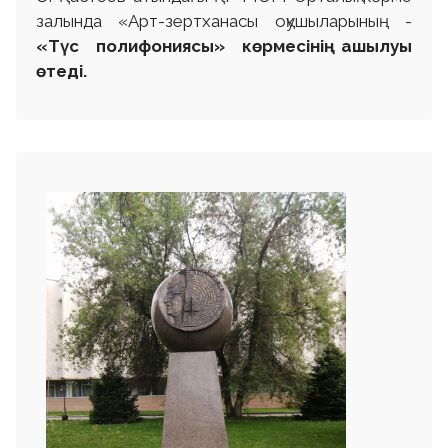
залында «Арт-зертханасы оқушыларының -
«Түс полифониясы» көрмесінің ашылуы
өтеді.