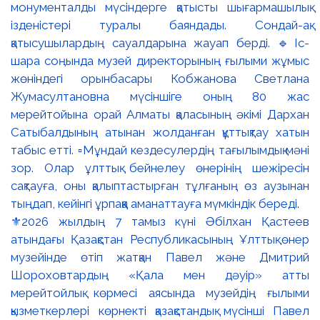
⚜️2026 жылдың 7 тамыз күні Әбілхан Қастеев
атындағы Қазақстан Республикасының Ұлттық өнер
музейінде өтіп жатқан Павел және Дмитрий
Шороховтардың «Қала мен дәуір» атты
мерейтойлық көрмесі аясында музейдің ғылыми
қызметкерлері көрнекті қазақстандық мүсінші Павел