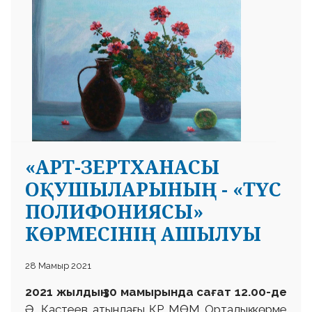
«АРТ-ЗЕРТХАНАСЫ
ОҚУШЫЛАРЫНЫҢ - «ТҮС
ПОЛИФОНИЯСЫ»
КӨРМЕСІНІҢ АШЫЛУЫ
28 Мамыр 2021
2021 жылдың 30 мамырында сағат 12.00-де
Ә. Қастеев атындағы ҚР МӨМ Орталық көрме