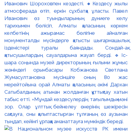
Иванович Шороховпен кездесті. 🔸Кездесу жылы
атмосферада өтіп, еркін сұхбатқа ұласты. Павел
Иванович өз туындыларының дүниеге келу
тарихымен бөлісіп, Алматы қаласының көркем
келбетінің ажырамас бөлігіне айналған
монументалды мүсіндерге қатысты шығармашылық
ізденістері туралы баяндады. Сондай-ақ
қатысушылардың сауалдарына жауап берді. 🔹Іс-
шара соңында музей директорының ғылыми жұмыс
жөніндегі орынбасары Кобжанова Светлана
Жумасултановна мүсіншіге оның 80 жас
мерейтойына орай Алматы қаласының әкімі Дархан
Сатыбалдының атынан жолданған құттықтау хатын
табыс етті. ▫️Мұндай кездесулердің тағылымдық мәні
зор. Олар ұлттық бейнелеу өнерінің шежіресін
сақтауға, оны қалыптастырған тұлғаның өз аузынан
тыңдап, кейінгі ұрпаққа аманаттауға мүмкіндік береді.