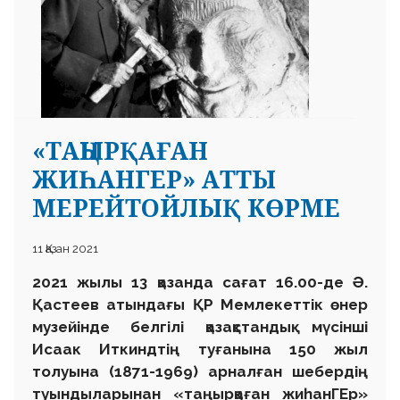
«ТАҢЫРҚАҒАН
ЖИҺАНГЕР» АТТЫ
МЕРЕЙТОЙЛЫҚ КӨРМЕ
11 Қазан 2021
2021 жылы 13 қазанда сағат 16.00-де Ә.
Қастеев атындағы ҚР Мемлекеттік өнер
музейінде белгілі қазақстандық мүсінші
Исаак Иткиндтің туғанына 150 жыл
толуына (1871-1969) арналған шебердің
туындыларынан «таңырқаған жиһанГЕр»