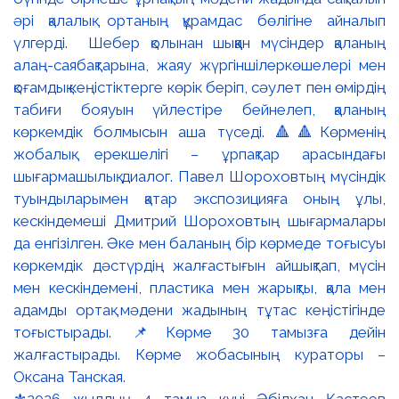
⚜️2026 жылдың 4 тамыз күні Әбілхан Қастеев