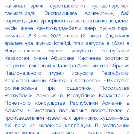
танымал армян суретшілерінің туындыларымен
таныстырады. Экспозицияға Арменияның бай
көркемдік дәстүрлерімен таныстыратын кескіндеме,
мүсін және сәндік-қолданбалы өнер туындылары
қойылған. 📍 Көрме 2026 жылғы 12 тамыз - 2 қыркүйек
аралығында жұмыс істейді. ⚜️12 августа в 16:00 в
Национальном музее искусств Республики
Казахстан имени Абылхана Кастеева состоится
открытие выставки «Палитра Армении: из собрания
Национального музея искусств Республики
Казахстан имени Абылхана Кастеева». ▫️Выставка
организована при поддержке Посольства
Республики Армения в Республике Казахстан и
Почётного консульства Республики Армения в
Алматы. ▪️Выставка познакомит посетителей с
произведениями известных армянских художников
XX века из музейной коллекции. В экспозиции
представлены живопись, скульптура и