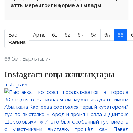
атты мерейтойлық көрме ашылады.
Бас
Артқа
61
62
63
64
65
66
жағына
66 бет. Барлығы: 77
Instagram соңғы жаңалықтары
Instagram