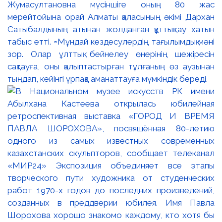
Жумасултановна мүсіншіге оның 80 жас
мерейтойына орай Алматы қаласының әкімі Дархан
Сатыбалдының атынан жолданған құттықтау хатын
табыс етті. ▫️Мұндай кездесулердің тағылымдық мәні
зор. Олар ұлттық бейнелеу өнерінің шежіресін
сақтауға, оны қалыптастырған тұлғаның өз аузынан
тыңдап, кейінгі ұрпаққа аманаттауға мүмкіндік береді.