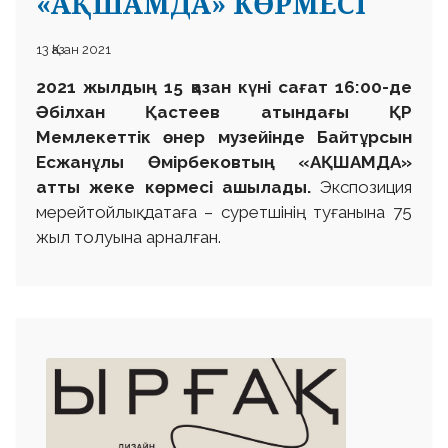
«АҚШАМДА» КӨРМЕСІ
13 Қазан 2021
2021 жылдың 15 қазан күні сағат 16:00-де
Әбілхан Қастеев атындағы ҚР
Мемлекеттік өнер музейінде
Байтұрсын
Есжанұлы Өмірбековтың «АҚШАМДА»
атты жеке көрмесі ашылады.
Экспозиция
мерейтойлық датаға – суретшінің туғанына 75
жыл толуына арналған.