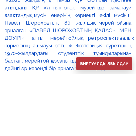
атындағы ҚР Ұлттық өнер музейінде заманауи
қазақстандық мүсін өнерінің көрнекті өкілі мүсінші
Павел Шороховтың 80 жылдық мерейтойына
арналған «ПАВЕЛ ШОРОХОВТЫҢ ҚАЛАСЫ МЕН
ДӘУІРІ» атты мерейтойлық ретроспективалық
көрмесінің ашылуы өтті. 🔹Экспозиция суретшінің
1970-жылдардағы студенттік туындыларынан
бастап, мерейтой қарсаңындағы соңғы еңбектеріне
ВИРТУАЛДЫ ҚАБЫЛДАУ
дейінгі әр кезеңді бір арнаға тоғыстырады. 🔸Павел
Шороховтың есімі Қазақстан қалаларының көркем
келбетімен тығыз байланысты, Алматы, Астана мен
еліміздің қалаларындағы монументалды туындылары
бүгінде бірнеше ұрпақтың мәдени жадында сақталып
әрі қалалық ортаның құрамдас бөлігіне айналып
үлгерді. Шебер қолынан шыққан мүсіндер қаланың
алаң-саябақтарына, жаяу жүргіншілеркөшелері мен
қоғамдық кеңістіктерге көрік беріп, сәулет пен өмірдің