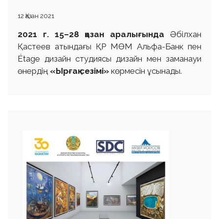
12 Қазан 2021
2021 г.
15–28 қазан аралығында
Әбілхан
Қастеев атындағы ҚР МӨМ Альфа-Банк пен
Étage дизайн студиясы дизайн мен заманауи
өнердің
«Ырғақ сезімі»
көрмесін ұсынады.