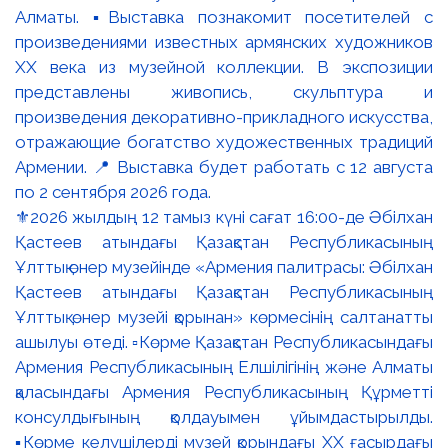
⚜️2026 жылдың 12 тамыз күні сағат 16:00-де Әбілхан
Қастеев атындағы Қазақстан Республикасының
Ұлттық өнер музейінде «Армения палитрасы: Әбілхан
Қастеев атындағы Қазақстан Республикасының
Ұлттық өнер музейі қорынан» көрмесінің салтанатты
ашылуы өтеді. ▫️Көрме Қазақстан Республикасындағы
Армения Республикасының Елшілігінің және Алматы
қаласындағы Армения Республикасының Құрметті
консулдығының қолдауымен ұйымдастырылды.
▪️Көрме келушілерді музей қорындағы ХХ ғасырдағы