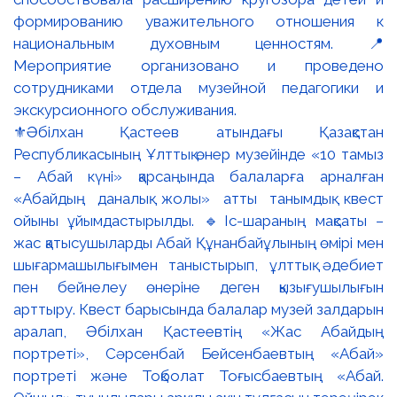
⚜️Әбілхан Қастеев атындағы Қазақстан
Республикасының Ұлттық өнер музейінде «10 тамыз
– Абай күні» қарсаңында балаларға арналған
«Абайдың даналық жолы» атты танымдық квест
ойыны ұйымдастырылды. 🔹Іс-шараның мақсаты –
жас қатысушыларды Абай Құнанбайұлының өмірі мен
шығармашылығымен таныстырып, ұлттық әдебиет
пен бейнелеу өнеріне деген қызығушылығын
арттыру. Квест барысында балалар музей залдарын
аралап, Әбілхан Қастеевтің «Жас Абайдың
портреті», Сәрсенбай Бейсенбаевтың «Абай»
портреті және Тоқболат Тоғысбаевтың «Абай.