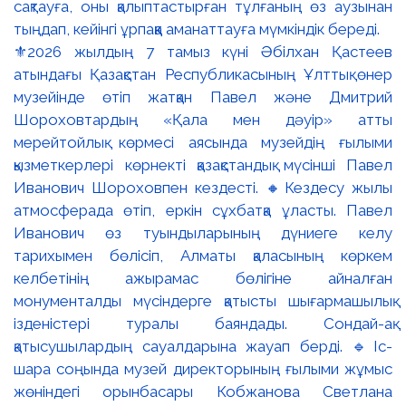
⚜️2026 жылдың 7 тамыз күні Әбілхан Қастеев
атындағы Қазақстан Республикасының Ұлттық өнер
музейінде өтіп жатқан Павел және Дмитрий
Шороховтардың «Қала мен дәуір» атты
мерейтойлық көрмесі аясында музейдің ғылыми
қызметкерлері көрнекті қазақстандық мүсінші Павел
Иванович Шороховпен кездесті. 🔸Кездесу жылы
атмосферада өтіп, еркін сұхбатқа ұласты. Павел
Иванович өз туындыларының дүниеге келу
тарихымен бөлісіп, Алматы қаласының көркем
келбетінің ажырамас бөлігіне айналған
монументалды мүсіндерге қатысты шығармашылық
ізденістері туралы баяндады. Сондай-ақ
қатысушылардың сауалдарына жауап берді. 🔹Іс-
шара соңында музей директорының ғылыми жұмыс
жөніндегі орынбасары Кобжанова Светлана