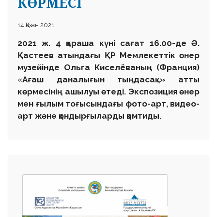
КӨРМЕСІ
14 Қазан 2021
2021 ж. 4 қараша
күні
сағат 16.00-де Ә.
Қастеев атындағы ҚР Мемлекеттік өнер
музейінде
Ольга Кисел
ёваның (Франция)
«
Ағаш даналығын тыңдасақ…
» атты
көрмесінің ашылуы
өтеді. Экспозиция өнер
мен ғылым тоғысындағы фото-арт, видео-
арт және қондырғыларды қамтиды.