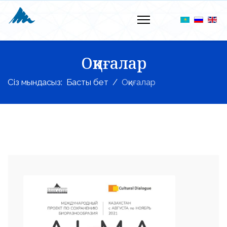
Оқиғалар
Сіз мындасыз:
Басты бет
Оқиғалар