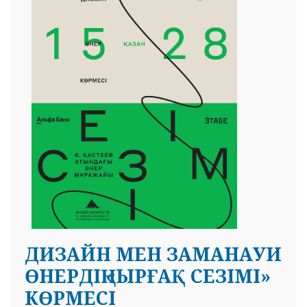
ДИЗАЙН МЕН ЗАМАНАУИ
ӨНЕРДІҢ «ЫРҒАҚ СЕЗІМІ»
КӨРМЕСІ