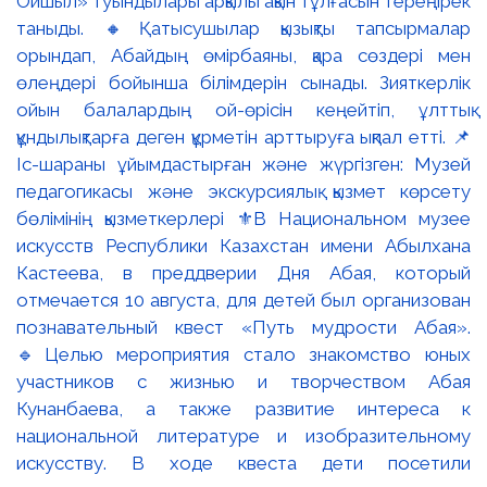
Ойшыл» туындылары арқылы ақын тұлғасын тереңірек
таныды. 🔸Қатысушылар қызықты тапсырмалар
орындап, Абайдың өмірбаяны, қара сөздері мен
өлеңдері бойынша білімдерін сынады. Зияткерлік
ойын балалардың ой-өрісін кеңейтіп, ұлттық
құндылықтарға деген құрметін арттыруға ықпал етті. 📌
Іс-шараны ұйымдастырған және жүргізген: Музей
педагогикасы және экскурсиялық қызмет көрсету
бөлімінің қызметкерлері ⚜️В Национальном музее
искусств Республики Казахстан имени Абылхана
Кастеева, в преддверии Дня Абая, который
отмечается 10 августа, для детей был организован
познавательный квест «Путь мудрости Абая».
🔹Целью мероприятия стало знакомство юных
участников с жизнью и творчеством Абая
Кунанбаева, а также развитие интереса к
национальной литературе и изобразительному
искусству. В ходе квеста дети посетили