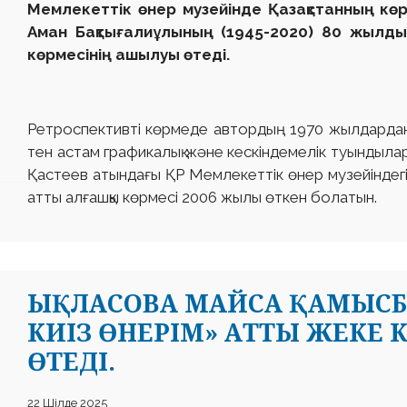
Мемлекеттік өнер музейінде Қазақстанның көр
Аман Бақтығалиұлының (1945-2020) 80 жылды
көрмесінің ашылуы өтеді.
Ретроспективті көрмеде автордың 1970 жылдардан 
тен астам графикалық және кескіндемелік туындылар
Қастеев атындағы ҚР Мемлекеттік өнер музейіндегі 
атты алғашқы көрмесі 2006 жылы өткен болатын.
ЫҚЛАСОВА МАЙСА ҚАМЫСБ
КИІЗ ӨНЕРІМ» АТТЫ ЖЕКЕ 
ӨТЕДІ.
22 Шілде 2025