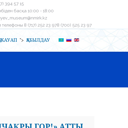
27) 394 57 15
біден басқа ㅤ10:00 - 18:00
eyev_museum@nmirk.kz
телефоныㅤ 8 (717) 252 23 97ㅤ8 (700) 525 23 97
Қ-ЖАУАП
ҚАБЫЛДАУ
">
«ЧАҚРЫ ГОР!» АТТЫ