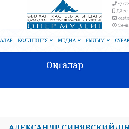
+7 (7
Дүйсен
kast
Сенім 
ҒАЛАР
КОЛЛЕКЦИЯ
МЕДИА
ҒЫЛЫМ
СҰРА
Оқиғалар
АЛЕКСАНДР СИНЯВСКИЙДІҢ 