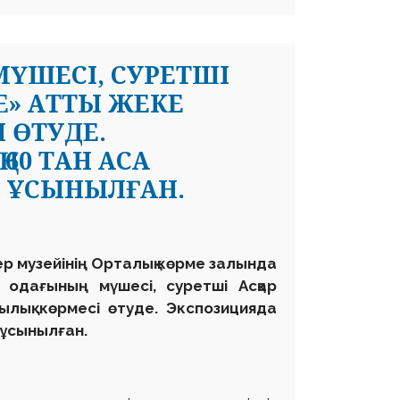
МҮШЕСІ, СУРЕТШІ
E» АТТЫ ЖЕКЕ
ӨТУДЕ.
60 ТАН АСА
 ҰСЫНЫЛҒАН.
р музейінің Орталық көрме залында
одағының мүшесі, суретші Асқар
ық көрмесі өтуде. Экспозицияда
 ұсынылған.