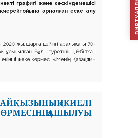
ВИРТУАЛДЫ Қ
некті графигі және кескіндемешісі
қ мерейтойына арналған еске алу
2020 жылдарға дейінгі аралықтағы 70-
ы ұсынылған. Бұл - суретшінің Әбілхан
екінші жеке көрмесі. «Менің Қазақиям»
АЙҚЫЗЫНЫҢ «КИЕЛІ
КӨРМЕСІНІҢ АШЫЛУЫ