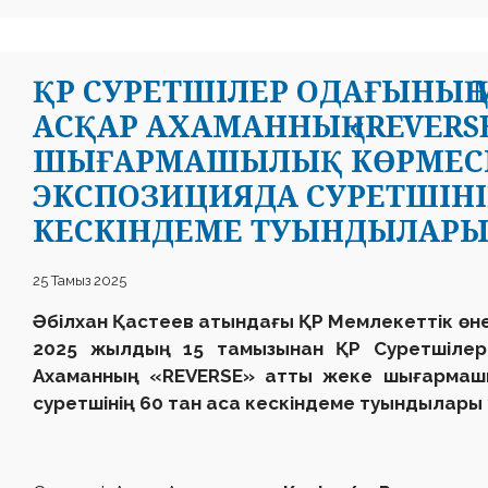
ҚР СУРЕТШІЛЕР ОДАҒЫНЫҢ 
АСҚАР АХАМАННЫҢ «REVERS
ШЫҒАРМАШЫЛЫҚ КӨРМЕСІ 
ЭКСПОЗИЦИЯДА СУРЕТШІНІҢ 
КЕСКІНДЕМЕ ТУЫНДЫЛАРЫ
25 Тамыз 2025
Әбілхан Қастеев атындағы ҚР Мемлекеттік өне
2025 жылдың 15 тамызынан ҚР Суретшілер 
Ахаманның «REVERSE» атты жеке шығармашыл
суретшінің 60 тан аса кескіндеме туындылары