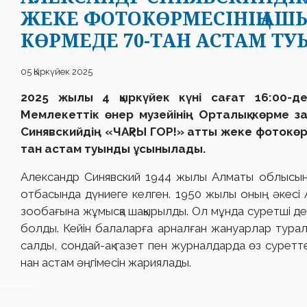
ЖЕКЕ ФОТОКӨРМЕСІНІҢ АШЫ
КӨРМЕДЕ 70-ТАН АСТАМ Т
05 Қыркүйек 2025
2025 жылы 4 қыркүйек күні сағат 16:00-д
Мемлекеттік өнер музейінің Орталық көрме з
Синявскийдің «ЧАқРЫ ГОР!» атты жеке фотокөр
тан астам туынды ұсынылады.
Александр Синявский 1944 жылы Алматы облысыны
отбасында дүниеге келген. 1950 жылы оның әкесі
зообағына жұмысқа шақырылды. Ол мұнда суретші де
болды. Кейін балаларға арналған жануарлар турал
салды, сондай-ақ газет пен журналдарда өз суретт
нан астам әңгімесін жариялады.