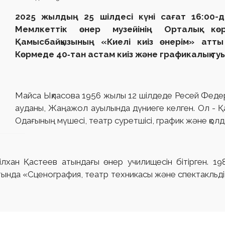
2025 жылдың 25 шілдесі күні сағат 16:00-
Мемлкеттік өнер музейінің Орталық к
Қамысбайқызының «Киелі киіз өнерім» атты
Көрмеде 40‑тан астам киіз және графикалық т
Майса Ықласова 1956 жылы 12 шілдеде Ресей Федер
ауданы, Жаңажол ауылында дүниеге келген. Ол - Қ
Одағының мүшесі, театр суретшісі, график және қол
лхан Қастеев атындағы өнер училищесін бітірген. 1
ында «Сценография, театр техникасы және спектакльд