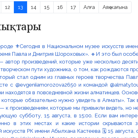
12
13
14
15
16
17
Алға
Аяқ жағына
алықтары