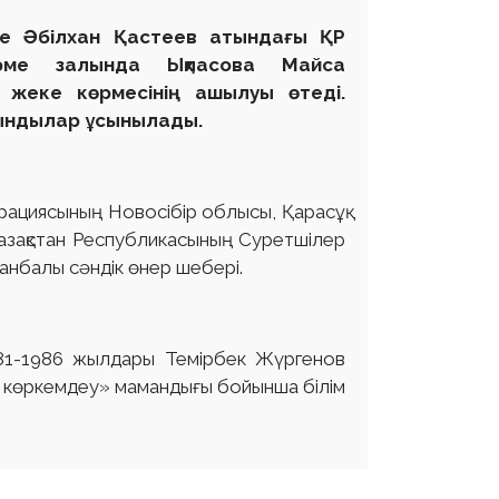
де Әбілхан Қастеев атындағы ҚР
өрме залында Ықласова Майса
 жеке көрмесінің ашылуы өтеді.
уындылар ұсынылады.
ациясының Новосібір облысы, Қарасұқ
азақстан Республикасының Суретшілер
данбалы сәндік өнер шебері.
981-1986 жылдары Темірбек Жүргенов
і көркемдеу» мамандығы бойынша білім