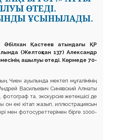
ЛУЫ ӨТЕДІ.
УЫНДЫ ҰСЫНЫЛАДЫ.
е Әбілхан Қастеев атындағы ҚР
алында (Желтоқсан 137) Александр
месінің ашылуы өтеді.
Көрмеде 70-
ң Чиен ауылында мектеп мұғалімінің
 Андрей Васильевич Синявский Алматы
, фотограф та, экскурсия жетекшісі де
ы он екі кітап жазып, иллюстрациясын
ері мен фотосуреттерімен бірге 1000-