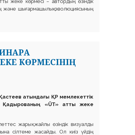
ты жеке көрмесі – автордың өзіндік
інің және шығармашылық эволюциясының
ДИНАРА
ЕКЕ КӨРМЕСІНІҢ
 Қастеев атындағы ҚР мемлекеттік
ара Қадырованың «ÜT» атты жеке
іспеттес жарық жайлы өзіндік визуалды
мына сілтеме жасайды. Ол киіз үйдің