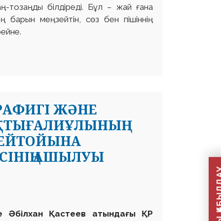
аң-тозаңды білдіреді. Бұл – жай ғана
ң барын меңзейтін, сөз бен пішіннің
бейне.
РАФИГІ ЖӘНЕ
ҚТЫҒАЛИҰЛЫНЫҢ
ЕРЕЙТОЙЫНА
СІНІҢ АШЫЛУЫ
е Әбілхан Қастеев атындағы ҚР