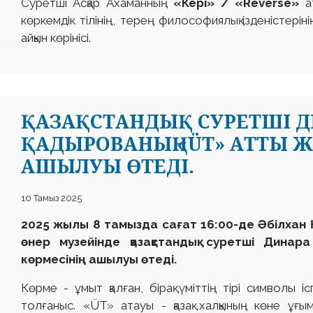
Суретші Асқар Ахаманның
«Кері» /
«Reverse
»
ат
көркемдік тілінің, терең философиялық ізденістер
айқын көрінісі.
ҚАЗАҚСТАНДЫҚ СУРЕТШІ 
ҚАДЫРОВАНЫҢ «ÜT» АТТЫ Ж
АШЫЛУЫ ӨТЕДІ.
10 Тамыз 2025
2025 жылы 8 тамызда сағат 16:00-де Әбілхан
өнер музейінде қазақстандық суретші Дин
көрмесінің ашылуы өтеді.
Көрме - ұмыт қалған, бірақ үміттің тірі символы 
толғаныс. «ÜT» атауы - қазақ халқының көне ұғы