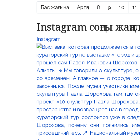
Бас жағына
Артқа
8
9
10
11
Instagram соңғы жаң
Instagram