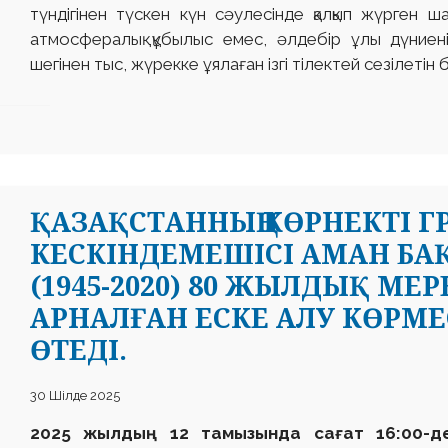
түндігінен түскен күн сәулесінде қалқып жүрген ш
атмосфералық құбылыс емес, әлдебір ұлы дүниені
шегінен тыс, жүрекке ұялаған ізгі тілектей сезілетін 
ҚАЗАҚСТАННЫҢ КӨРНЕКТІ Г
КЕСКІНДЕМЕШІСІ АМАН БА
(1945-2020) 80 ЖЫЛДЫҚ М
АРНАЛҒАН ЕСКЕ АЛУ КӨРМЕ
ӨТЕДІ.
30 Шілде 2025
2025 жылдың 12 тамызында сағат 16:00-д