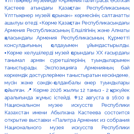
Ұлттық өнер музейінде «Армения палитрасы: Әбілхан
Қастеев атындағы Қазақстан Республикасының
Ұлттық өнер музейі қорынан» көрмесінің салтанатты
ашылуы өтеді. ▫️Көрме Қазақстан Республикасындағы
Армения Республикасының Елшілігінің және Алматы
қаласындағы Армения Республикасының Құрметті
консулдығының қолдауымен ұйымдастырылды.
▪️Көрме келушілерді музей қорындағы ХХ ғасырдағы
танымал армян суретшілерінің туындыларымен
таныстырады. Экспозицияға Арменияның бай
көркемдік дәстүрлерімен таныстыратын кескіндеме,
мүсін және сәндік-қолданбалы өнер туындылары
қойылған. 📍 Көрме 2026 жылғы 12 тамыз - 2 қыркүйек
аралығында жұмыс істейді. ⚜️12 августа в 16:00 в
Национальном музее искусств Республики
Казахстан имени Абылхана Кастеева состоится
открытие выставки «Палитра Армении: из собрания
Национального музея искусств Республики