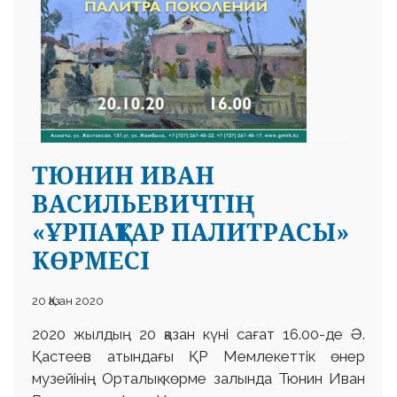
ТЮНИН ИВАН
ВАСИЛЬЕВИЧТІҢ
«ҰРПАҚТАР ПАЛИТРАСЫ»
КӨРМЕСІ
20 Қазан 2020
2020 жылдың 20 қазан күні сағат 16.00-де Ә.
Қастеев атындағы ҚР Мемлекеттік өнер
музейінің Орталық көрме залында Тюнин Иван