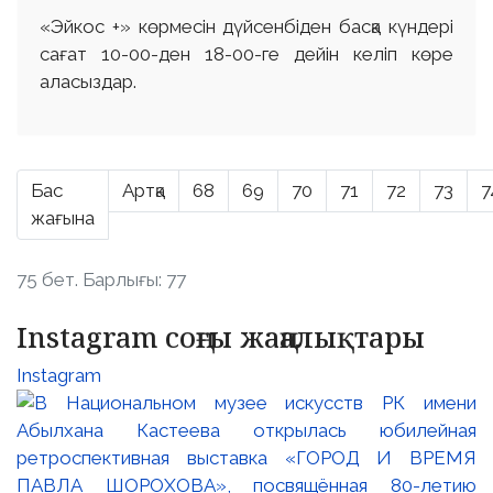
«Эйкос +» көрмесін дүйсенбіден басқа күндері
сағат 10-00-ден 18-00-ге дейін келіп көре
аласыздар.
Бас
Артқа
68
69
70
71
72
73
7
жағына
75 бет. Барлығы: 77
Instagram соңғы жаңалықтары
Instagram