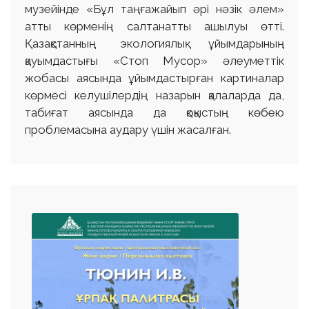
музейінде «Бұл таңғажайып әрі нәзік әлем»
атты көрменің салтанатты ашылуы өтті.
Қазақстанның экологиялық ұйымдарының
қауымдастығы «Стоп Мусор» әлеуметтік
жобасы аясында ұйымдастырған картиналар
көрмесі келушілердің назарын қалаларда да,
табиғат аясында да қоқыстың көбею
проблемасына аудару үшін жасалған.