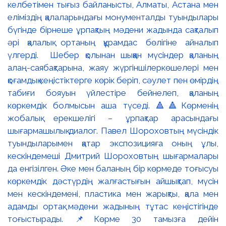
келбетімен тығыз байланысты, Алматы, Астана мен
еліміздің қалаларындағы монументалды туындылары
бүгінде бірнеше ұрпақтың мәдени жадында сақталып
әрі қалалық ортаның құрамдас бөлігіне айналып
үлгерді. Шебер қолынан шыққан мүсіндер қаланың
алаң-саябақтарына, жаяу жүргіншілеркөшелері мен
қоғамдық кеңістіктерге көрік беріп, сәулет пен өмірдің
табиғи бояуын үйлестіре бейнелеп, қаланың
көркемдік болмысын аша түседі. 🔺🔺Көрменің
жобалық ерекшелігі – ұрпақтар арасындағы
шығармашылық диалог. Павел Шороховтың мүсіндік
туындыларымен қатар экспозицияға оның ұлы,
кескіндемеші Дмитрий Шороховтың шығармалары
да енгізілген. Әке мен баланың бір көрмеде тоғысуы
көркемдік дәстүрдің жалғастығын айшықтап, мүсін
мен кескіндемені, пластика мен жарықты, қала мен
адамды ортақ мәдени жадының тұтас кеңістігінде
тоғыстырады. 📌Көрме 30 тамызға дейін