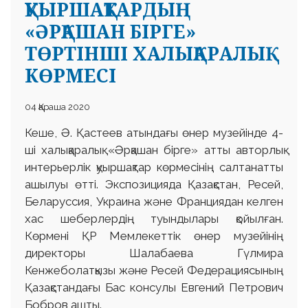
ҚУЫРШАҚТАРДЫҢ
«ӘРҚАШАН БІРГЕ»
ТӨРТІНШІ ХАЛЫҚАРАЛЫҚ
КӨРМЕСІ
04 Қараша 2020
Кеше, Ә. Қастеев атындағы өнер музейінде 4-
ші халықаралық «Әрқашан бірге» атты авторлық
интерьерлік қуыршақтар көрмесінің салтанатты
ашылуы өтті. Экспозицияда Қазақстан, Ресей,
Беларуссия, Украина және Франциядан келген
хас шеберлердің туындылары қойылған.
Көрмені ҚР Мемлекеттік өнер музейінің
директоры Шалабаева Гүлмира
Кенжеболатқызы және Ресей Федерациясының
Қазақстандағы Бас консулы Евгений Петрович
Бобров ашты.