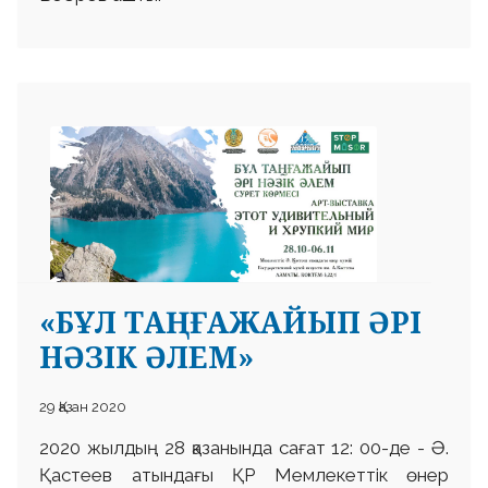
«БҰЛ ТАҢҒАЖАЙЫП ӘРІ
НӘЗІК ӘЛЕМ»
29 Қазан 2020
2020 жылдың 28 қазанында сағат 12: 00-де - Ә.
Қастеев атындағы ҚР Мемлекеттік өнер