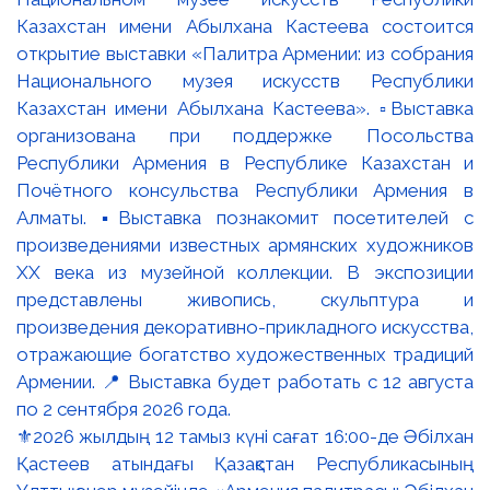
⚜️2026 жылдың 12 тамыз күні сағат 16:00-де Әбілхан
Қастеев атындағы Қазақстан Республикасының