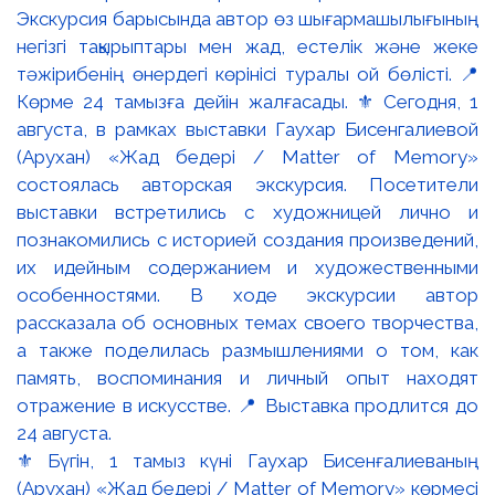
⚜️ Бүгін, 1 тамыз күні Гаухар Бисенғалиеваның
(Арухан) «Жад бедері / Matter of Memory» көрмесі