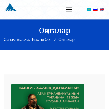
Оқиғалар
Сіз мындасыз:
Басты бет
Оқиғалар