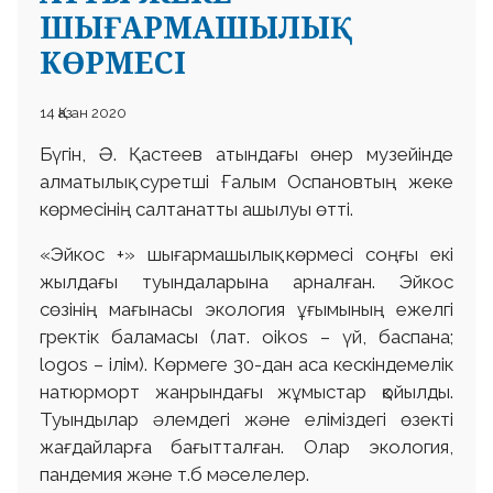
ШЫҒАРМАШЫЛЫҚ
КӨРМЕСІ
14 Қазан 2020
Бүгін, Ә. Қастеев атындағы өнер музейінде
алматылық суретші Ғалым Оспановтың жеке
көрмесінің салтанатты ашылуы өтті.
«Эйкос +» шығармашылық көрмесі соңғы екі
жылдағы туындаларына арналған. Эйкос
сөзінің мағынасы экология ұғымының ежелгі
гректік баламасы (лат. оіkos – үй, баспана;
logos – ілім). Көрмеге 30-дан аса кескіндемелік
натюрморт жанрындағы жұмыстар қойылды.
Туындылар әлемдегі және еліміздегі өзекті
жағдайларға бағытталған. Олар экология,
пандемия және т.б мәселелер.