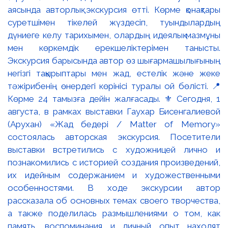
аясында авторлық экскурсия өтті. Көрме қонақтары
суретшімен тікелей жүздесіп, туындылардың
дүниеге келу тарихымен, олардың идеялық мазмұны
мен көркемдік ерекшеліктерімен танысты.
Экскурсия барысында автор өз шығармашылығының
негізгі тақырыптары мен жад, естелік және жеке
тәжірибенің өнердегі көрінісі туралы ой бөлісті. 📍
Көрме 24 тамызға дейін жалғасады. ⚜️ Сегодня, 1
августа, в рамках выставки Гаухар Бисенгалиевой
(Арухан) «Жад бедері / Matter of Memory»
состоялась авторская экскурсия. Посетители
выставки встретились с художницей лично и
познакомились с историей создания произведений,
их идейным содержанием и художественными
особенностями. В ходе экскурсии автор
рассказала об основных темах своего творчества,
а также поделилась размышлениями о том, как
память, воспоминания и личный опыт находят