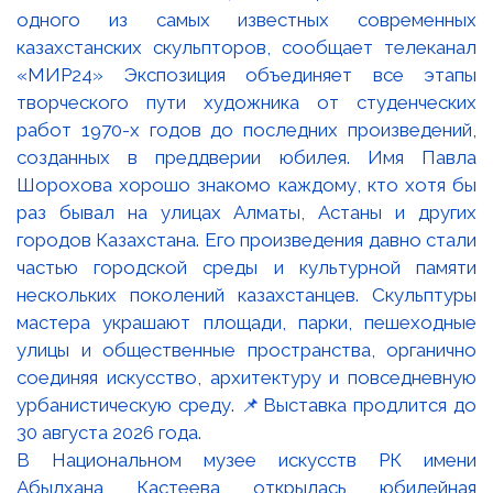
В Национальном музее искусств РК имени
Абылхана Кастеева открылась юбилейная