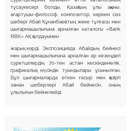
тұсаукесері болды. Қазақтың ұлы ақыны,
ағартушы-философ, композитор, көркем сөз
шебері Абай Құнанбаевтың жеке тұлғасы мен
шығармашылығына арналған каталогы «Bank
RBK» АҚ қолдауымен
жарық көрді. Экспозицияда Абайдың бейнесі
мен шығармашылығына арналған әр кезеңдегі
суретшілердің 70-тен астам кескіндемелік,
графикалық, мүсіндік туындылары ұсынылған.
Бұл шығармаларда өткен ғасыр мен қазіргі
заман шеберлері Абай бейнесін, оның
ұлылығын бейнелейді.