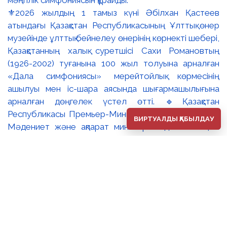
⚜️2026 жылдың 1 тамыз күні Әбілхан Қастеев
атындағы Қазақстан Республикасының Ұлттық өнер
музейінде ұлттық бейнелеу өнерінің көрнекті шебері,
Қазақстанның халық суретшісі Сахи Романовтың
(1926-2002) туғанына 100 жыл толуына арналған
«Дала симфониясы» мерейтойлық көрмесінің
ашылуы мен іс-шара аясында шығармашылығына
арналған дөңгелек үстел өтті. 🔹Қазақстан
Республикасы Премьер-Министрінің орынбасары –
ВИРТУАЛДЫ ҚАБЫЛДАУ
Мәдениет және ақпарат министрі Аида Ғалымқызы
Балаева Сахи Романовтың туғанына 100 жыл
толуына арналған «Дала симфониясы» мерейтойлық
көрмесінің ашылуына орай құттықтау хатын жолдады.
Құттықтау хатында Сахи Романовтың қазақ бейнелеу
өнерінде ұлттық кескіндеме мен графиканың
дамуына зор үлес қосқан дара суретші екенін атап
өтті. Сонымен қатар көрменің суретшінің бай