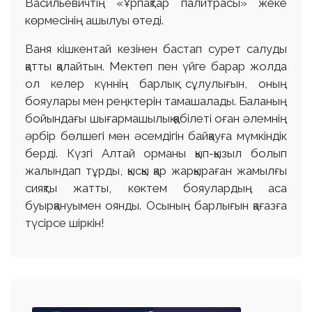
Васильевичтің «Ұрпақтар палитрасы» жеке
көрмесінің ашылуы өтеді.
Ваня кішкентай кезінен бастап сурет салуды
қатты қалайтын. Мектеп пен үйге барар жолда
ол келер күннің барлық сұлулығын, оның
бояулары мен реңктерін тамашалады. Баланың
бойындағы шығармашылық қабілеті оған әлемнің
әрбір бөлшегі мен әсемдігін байқауға мүмкіндік
берді. Күзгі Алтай орманы қып-қызыл болып
жалындап тұрды, қысқы қар жарқыраған жамылғы
сияқты жатты, көктем бояулардың аса
буырқануымен оянды. Осының барлығын қағазға
түсірсе шіркін!