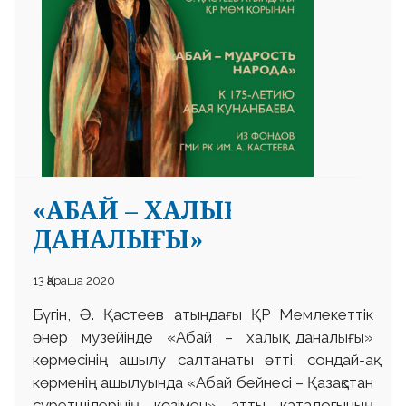
 23 97
«АБАЙ – ХАЛЫҚ
ДАНАЛЫҒЫ»
13 Қараша 2020
Бүгін, Ә. Қастеев атындағы ҚР Мемлекеттік
өнер музейінде «Абай – халық даналығы»
көрмесінің ашылу салтанаты өтті, сондай-ақ
көрменің ашылуында «Абай бейнесі – Қазақстан
суретшілерінің көзімен» атты каталогының