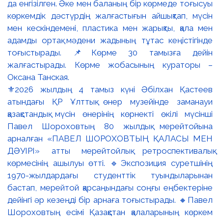
⚜️2026 жылдың 4 тамыз күні Әбілхан Қастеев
атындағы ҚР Ұлттық өнер музейінде заманауи
қазақстандық мүсін өнерінің көрнекті өкілі мүсінші
Павел Шороховтың 80 жылдық мерейтойына
арналған «ПАВЕЛ ШОРОХОВТЫҢ ҚАЛАСЫ МЕН
ДӘУІРІ» атты мерейтойлық ретроспективалық
көрмесінің ашылуы өтті. 🔹Экспозиция суретшінің
1970-жылдардағы студенттік туындыларынан
бастап, мерейтой қарсаңындағы соңғы еңбектеріне
дейінгі әр кезеңді бір арнаға тоғыстырады. 🔸Павел
Шороховтың есімі Қазақстан қалаларының көркем