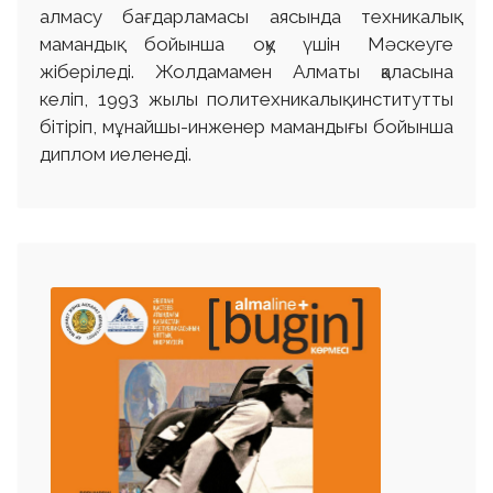
алмасу бағдарламасы аясында техникалық
мамандық бойынша оқу үшін Мәскеуге
жіберіледі. Жолдамамен Алматы қаласына
келіп, 1993 жылы политехникалық институтты
бітіріп, мұнайшы-инженер мамандығы бойынша
диплом иеленеді.