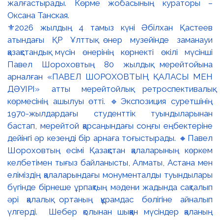
⚜️2026 жылдың 4 тамыз күні Әбілхан Қастеев
атындағы ҚР Ұлттық өнер музейінде заманауи
қазақстандық мүсін өнерінің көрнекті өкілі мүсінші
Павел Шороховтың 80 жылдық мерейтойына
арналған «ПАВЕЛ ШОРОХОВТЫҢ ҚАЛАСЫ МЕН
ДӘУІРІ» атты мерейтойлық ретроспективалық
көрмесінің ашылуы өтті. 🔹Экспозиция суретшінің
1970-жылдардағы студенттік туындыларынан
бастап, мерейтой қарсаңындағы соңғы еңбектеріне
дейінгі әр кезеңді бір арнаға тоғыстырады. 🔸Павел
Шороховтың есімі Қазақстан қалаларының көркем
келбетімен тығыз байланысты, Алматы, Астана мен
еліміздің қалаларындағы монументалды туындылары
бүгінде бірнеше ұрпақтың мәдени жадында сақталып
әрі қалалық ортаның құрамдас бөлігіне айналып
үлгерді. Шебер қолынан шыққан мүсіндер қаланың