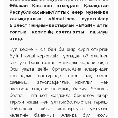
Әбілхан Қастеев атындағы Қазақстан
Республикасының Ұлттық өнер музейінде
халықаралық «AlmaLine» суретшілер
бірлестігінің ұйымдастырған «BYGIN» атты
топтық көрменің салтанатты ашылуы
өтеді.
Бұл көрме – сіз бен біз өмір сүріп отырған
бүгінгі күнді көркемдік тұрғыдан ой елегінен
өткізуге бағытталған маңызды мәдени оқиға.
Осы уақытқа дейін Орталық Азия елдеріндегі
кескіндеме дәстүрінде өткен шаққа деген
сағыныш, этнографиялық идиллия мен
пасторальдық сарындардың басым болғаны
белгілі. Тіпті көп жағдайда бейнелеу өнері
тарихи жады мен ұлттық болмыстың тұрақты
бейнелерін қайта жаңғыртуға ұмтылып
келетінін байқаймыз. Алайда бұл жолы