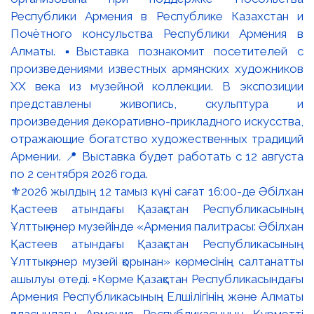
⚜️2026 жылдың 12 тамыз күні сағат 16:00-де Әбілхан
Қастеев атындағы Қазақстан Республикасының
Ұлттық өнер музейінде «Армения палитрасы: Әбілхан
Қастеев атындағы Қазақстан Республикасының
Ұлттық өнер музейі қорынан» көрмесінің салтанатты
ашылуы өтеді. ▫️Көрме Қазақстан Республикасындағы
Армения Республикасының Елшілігінің және Алматы
қаласындағы Армения Республикасының Құрметті