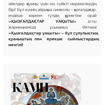
әйелдер қауымы үшін ең сүйікті мерекелердің
бірі! Бұл күннің айрықша символы – қызғалдақтар,
ендеше көркем гүлдің құрметіне орай
«ҚЫЗҒАЛДАҚТАР УАҚЫТЫ»
атты
жәрмеңкемізді ұсынамыз. Өйткені
«Қызғалдақтар уақыты» – бұл сұлулықтың,
қуаныштың пен ерекше сыйлықтардың
мезгілі!