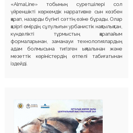
«AlmaLine» тобының суретшілері сол
үйреншікті көркемдік нарративке сын көзбен
қарап, назарды бүгінгі сәттің өзіне бұрады. Олар
қазіргі өмірдің сұлулығын урбанистік нақтылықтан,
күнделікті тұрмыстың қарапайым
формаларынан, заманауи технологиялардың
адам болмысына тигізген ықпалынан және
мезеттік көріністердің өтпелі табиғатынан
іздейді.