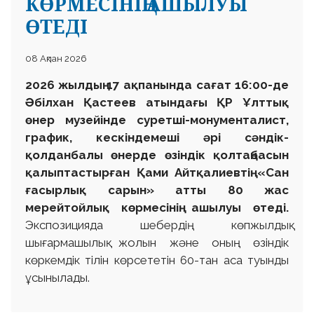
КӨРМЕСІНІҢ АШЫЛУЫ
ӨТЕДІ
08 Ақпан 2026
2026 жылдың 17 ақпанында сағат 16:00-де
Әбілхан Қастеев атындағы ҚР Ұлттық
өнер музейінде суретші-монументалист,
график, кескіндемеші әрі сәндік-
қолданбалы өнерде өзіндік қолтаңбасын
қалыптастырған Қами Айтқалиевтің «Сан
ғасырлық сарын» атты 80 жас
мерейтойлық көрмесінің ашылуы өтеді.
Экспозицияда шебердің көпжылдық
шығармашылық жолын және оның өзіндік
көркемдік тілін көрсететін 60-тан аса туынды
ұсынылады.