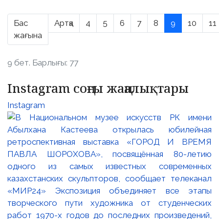
Бас
Артқа
4
5
6
7
8
9
10
11
жағына
9 бет. Барлығы: 77
Instagram соңғы жаңалықтары
Instagram