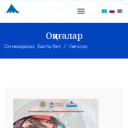
Оқиғалар
Сіз мындасыз:
Басты бет
Оқиғалар