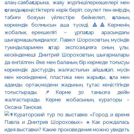
алаң-саябақтарына, жаяу жүргіншілеркөшелері мен
қоғамдық кеңістіктерге көрік беріп, сәулет пен өмірдің
табиғи бояуын үйлестіре бейнелеп, қаланың
көркемдік болмысын аша түседі. 🔺🔺Көрменің
жобалық ерекшелігі – ұрпақтар арасындағы
шығармашылық диалог. Павел Шороховтың мүсіндік
туындыларымен қатар экспозицияға оның ұлы,
кескіндемеші Дмитрий Шороховтың шығармалары
да енгізілген. Әке мен баланың бір көрмеде тоғысуы
көркемдік дәстүрдің жалғастығын айшықтап, мүсін
мен кескіндемені, пластика мен жарықты, қала мен
адамды ортақ мәдени жадының тұтас кеңістігінде
тоғыстырады. 📌Көрме 30 тамызға дейін
жалғастырады. Көрме жобасының кураторы –
Оксана Танская.