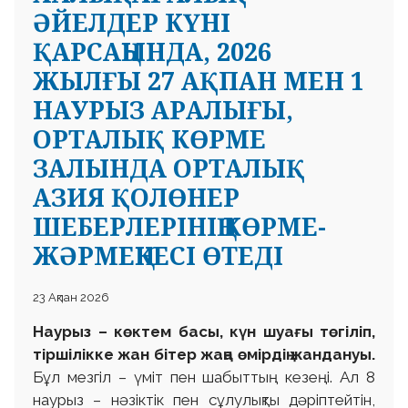
ӘЙЕЛДЕР КҮНІ
ҚАРСАҢЫНДА, 2026
ЖЫЛҒЫ 27 АҚПАН МЕН 1
НАУРЫЗ АРАЛЫҒЫ,
ОРТАЛЫҚ КӨРМЕ
ЗАЛЫНДА ОРТАЛЫҚ
АЗИЯ ҚОЛӨНЕР
ШЕБЕРЛЕРІНІҢ КӨРМЕ-
ЖӘРМЕҢКЕСІ ӨТЕДІ
23 Ақпан 2026
Наурыз – көктем басы, күн шуағы төгіліп,
тіршілікке жан бітер жаңа өмірдің жандануы.
Бұл мезгіл – үміт пен шабыттың кезеңі. Ал 8
наурыз – нәзіктік пен сұлулықты дәріптейтін,