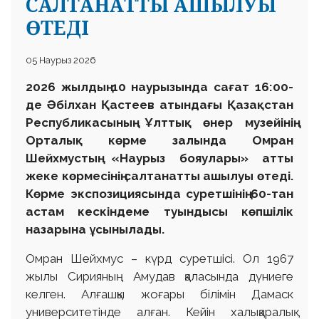
САЛТАНАТТЫ АШЫЛУЫ
ӨТЕДІ
05 Наурыз 2026
2026 жылдың 10 наурызында сағат 16:00-
де Әбілхан Қастеев атындағы Қазақстан
Республикасының Ұлттық өнер музейінің
Орталық көрме залында Омран
Шейхмустың «Наурыз бояулары» атты
жеке көрмесінің салтанатты ашылуы өтеді.
Көрме экспозициясында суретшінің 60-тан
астам кескіндеме туындысы көпшілік
назарына ұсынылады.
Омран Шейхмус – күрд суретшісі. Ол 1967
жылы Сирияның Амудaв қаласында дүниеге
келген. Алғашқы жоғары білімін Дамаск
университетінде алған. Кейін халықаралық