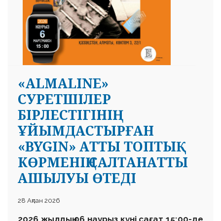
«ALMALINE»
СУРЕТШІЛЕР
БІРЛЕСТІГІНІҢ
ҰЙЫМДАСТЫРҒАН
«BYGIN» АТТЫ ТОПТЫҚ
КӨРМЕНІҢ САЛТАНАТТЫ
АШЫЛУЫ ӨТЕДІ
28 Ақпан 2026
2026 жылдың 06 наурыз күні сағат 15:00-де