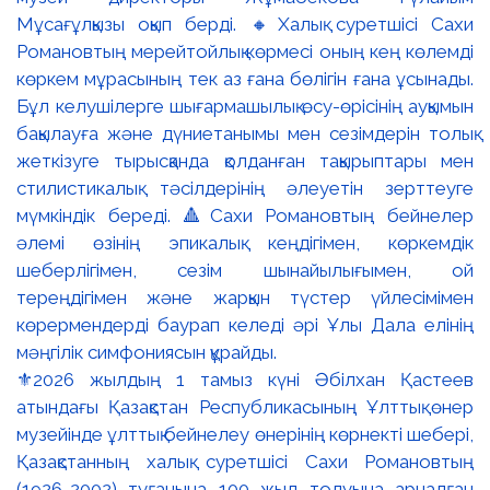
⚜️2026 жылдың 1 тамыз күні Әбілхан Қастеев
атындағы Қазақстан Республикасының Ұлттық өнер
музейінде ұлттық бейнелеу өнерінің көрнекті шебері,
Қазақстанның халық суретшісі Сахи Романовтың
(1926-2002) туғанына 100 жыл толуына арналған