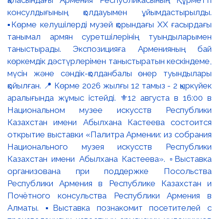
консулдығының қолдауымен ұйымдастырылды.
▪️Көрме келушілерді музей қорындағы ХХ ғасырдағы
танымал армян суретшілерінің туындыларымен
таныстырады. Экспозицияға Арменияның бай
көркемдік дәстүрлерімен таныстыратын кескіндеме,
мүсін және сәндік-қолданбалы өнер туындылары
қойылған. 📍 Көрме 2026 жылғы 12 тамыз - 2 қыркүйек
аралығында жұмыс істейді. ⚜️12 августа в 16:00 в
Национальном музее искусств Республики
Казахстан имени Абылхана Кастеева состоится
открытие выставки «Палитра Армении: из собрания
Национального музея искусств Республики
Казахстан имени Абылхана Кастеева». ▫️Выставка
организована при поддержке Посольства
Республики Армения в Республике Казахстан и
Почётного консульства Республики Армения в
Алматы. ▪️Выставка познакомит посетителей с