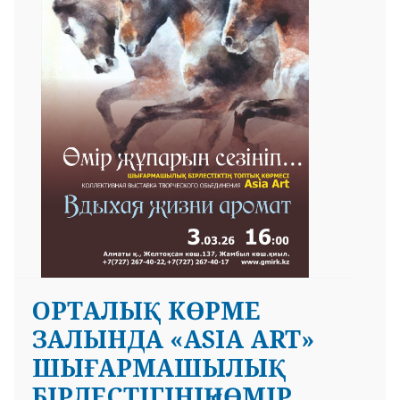
ОРТАЛЫҚ КӨРМЕ
ЗАЛЫНДА «ASIA ART»
ШЫҒАРМАШЫЛЫҚ
БІРЛЕСТІГІНІҢ «ӨМІР