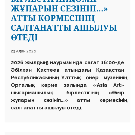
ЖҰПАРЫН СЕЗІНІП...»
АТТЫ КӨРМЕСІНІҢ
САЛТАНАТТЫ АШЫЛУЫ
ӨТЕДІ
23 Ақпан 2026
2026 жылдың 3 наурызында сағат 16:00-де
Әбілхан Қастеев атындағы Қазақстан
Республикасының Ұлттық өнер музейінің
Орталық көрме залында «Asia Art»
шығармашылық бірлестігінің «Өмір
жұпарын сезініп...» атты көрмесінің
салтанатты ашылуы өтеді.