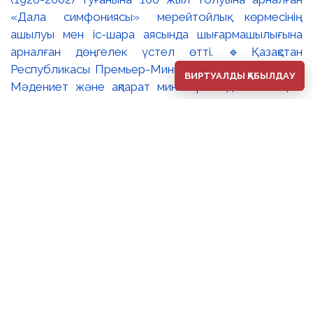
«Дала симфониясы» мерейтойлық көрмесінің
ашылуы мен іс-шара аясында шығармашылығына
арналған дөңгелек үстел өтті. 🔹Қазақстан
Республикасы Премьер-Министрінің орынбасары –
ВИРТУАЛДЫ ҚАБЫЛДАУ
Мәдениет және ақпарат министрі Аида Ғалымқызы
Балаева Сахи Романовтың туғанына 100 жыл
толуына арналған «Дала симфониясы» мерейтойлық
көрмесінің ашылуына орай құттықтау хатын жолдады.
Құттықтау хатында Сахи Романовтың қазақ бейнелеу
өнерінде ұлттық кескіндеме мен графиканың
дамуына зор үлес қосқан дара суретші екенін атап
өтті. Сонымен қатар көрменің суретшінің бай
шығармашылық мұрасын жаңаша зерделеп, кейінгі
ұрпаққа насихаттаудағы маңызына тоқталып, көрменің
табысты өтуіне тілектестік білдірді. Құттықтау хатын
музей директоры Жұмабекова Гүлайым
Мұсағұлқызы оқып берді. 🔸Халық суретшісі Сахи