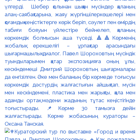
үлгерді. Шебер қолынан шыққан мүсіндер қаланың
алаң-саябақтарына, жаяу жүргіншілеркөшелері мен
қоғамдық кеңістіктерге көрік беріп, сәулет пен өмірдің
табиғи бояуын үйлестіре бейнелеп, қаланың
көркемдік болмысын аша түседі. 🔺🔺Көрменің
жобалық ерекшелігі – ұрпақтар арасындағы
шығармашылық диалог. Павел Шороховтың мүсіндік
туындыларымен қатар экспозицияға оның ұлы,
кескіндемеші Дмитрий Шороховтың шығармалары
да енгізілген. Әке мен баланың бір көрмеде тоғысуы
көркемдік дәстүрдің жалғастығын айшықтап, мүсін
мен кескіндемені, пластика мен жарықты, қала мен
адамды ортақ мәдени жадының тұтас кеңістігінде
тоғыстырады. 📌Көрме 30 тамызға дейін
жалғастырады. Көрме жобасының кураторы –
Оксана Танская.