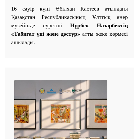
16 сәуір күні Әбілхан Қастеев атындағы
Қазақстан Республикасының Ұлттық өнер
музейінде суретші
Нұрбек Назарбектің
«Табиғат үні және дәстүр»
атты жеке көрмесі
ашылады.