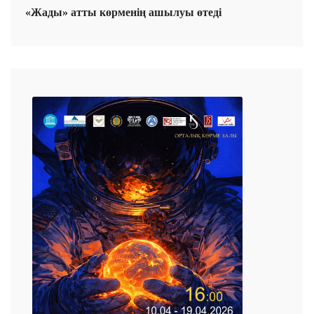
«Жады» атты көрменің ашылуы өтеді