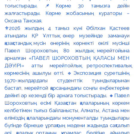
⚜️2026 жылдың 4 тамыз күні Әбілхан Қастеев
атындағы ҚР Ұлттық өнер музейінде заманауи
қазақстандық мүсін өнерінің көрнекті өкілі мүсінші
Павел Шороховтың 80 жылдық мерейтойына
арналған «ПАВЕЛ ШОРОХОВТЫҢ ҚАЛАСЫ МЕН
ДӘУІРІ» атты мерейтойлық ретроспективалық
көрмесінің ашылуы өтті. 🔹Экспозиция суретшінің
1970-жылдардағы студенттік туындыларынан
бастап, мерейтой қарсаңындағы соңғы еңбектеріне
дейінгі әр кезеңді бір арнаға тоғыстырады. 🔸Павел
Шороховтың есімі Қазақстан қалаларының көркем
келбетімен тығыз байланысты, Алматы, Астана мен
еліміздің қалаларындағы монументалды туындылары
бүгінде бірнеше ұрпақтың мәдени жадында сақталып
әрі қалалық ортаның құрамдас бөлігіне айналып