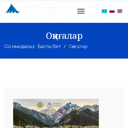
Оқиғалар
Сіз мындасыз:
Басты бет
Оқиғалар