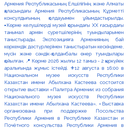
Армения Республикасының Елшілігінің және Алматы
қаласындағы Армения Республикасының Құрметті
консулдығының қолдауымен ұйымдастырылды.
▪️Көрме келушілерді музей қорындағы ХХ ғасырдағы
танымал армян суретшілерінің туындыларымен
таныстырады. Экспозицияға Арменияның бай
көркемдік дәстүрлерімен таныстыратын кескіндеме,
мүсін және сәндік-қолданбалы өнер туындылары
қойылған. 📍 Көрме 2026 жылғы 12 тамыз - 2 қыркүйек
аралығында жұмыс істейді. ⚜️12 августа в 16:00 в
Национальном музее искусств Республики
Казахстан имени Абылхана Кастеева состоится
открытие выставки «Палитра Армении: из собрания
Национального музея искусств Республики
Казахстан имени Абылхана Кастеева». ▫️Выставка
организована при поддержке Посольства
Республики Армения в Республике Казахстан и
Почётного консульства Республики Армения в