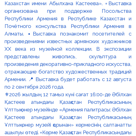
⚜️2026 жылдың 12 тамыз күні сағат 16:00-де Әбілхан
Қастеев атындағы Қазақстан Республикасының
Ұлттық өнер музейінде «Армения палитрасы: Әбілхан
Қастеев атындағы Қазақстан Республикасының
Ұлттық өнер музейі қорынан» көрмесінің салтанатты
ашылуы өтеді. ▫️Көрме Қазақстан Республикасындағы