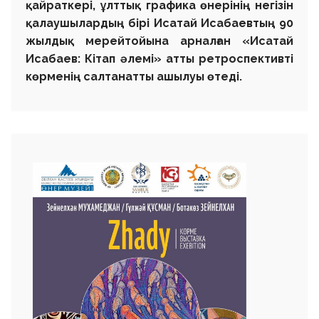
қайраткері, ұлттық графика өнерінің негізін
қалаушылардың бірі Исатай Исабаевтың 90
жылдық мерейтойына арналған «Исатай
Исабаев: Кітап әлемі» атты ретроспективті
көрменің салтанатты ашылуы өтеді.