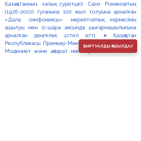
Қазақстанның халық суретшісі Сахи Романовтың
(1926-2002) туғанына 100 жыл толуына арналған
«Дала симфониясы» мерейтойлық көрмесінің
ашылуы мен іс-шара аясында шығармашылығына
арналған дөңгелек үстел өтті. 🔹Қазақстан
Республикасы Премьер-Министрінің орынбасары –
ВИРТУАЛДЫ ҚАБЫЛДАУ
Мәдениет және ақпарат министрі Аида Ғалымқызы
Балаева Сахи Романовтың туғанына 100 жыл
толуына арналған «Дала симфониясы» мерейтойлық
көрмесінің ашылуына орай құттықтау хатын жолдады.
Құттықтау хатында Сахи Романовтың қазақ бейнелеу
өнерінде ұлттық кескіндеме мен графиканың
дамуына зор үлес қосқан дара суретші екенін атап
өтті. Сонымен қатар көрменің суретшінің бай
шығармашылық мұрасын жаңаша зерделеп, кейінгі
ұрпаққа насихаттаудағы маңызына тоқталып, көрменің
табысты өтуіне тілектестік білдірді. Құттықтау хатын
музей директоры Жұмабекова Гүлайым