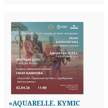
«AQUARELLE. КҮМІС