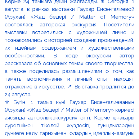
⚜️ Бүгін, 1 тамыз күні Гаухар Бисенғалиеваның
(Арухан) «Жад бедері / Matter of Memory» көрмесі
аясында авторлық экскурсия өтті. Көрме қонақтары
суретшімен тікелей жүздесіп, туындылардың
дүниеге келу тарихымен, олардың идеялық мазмұны