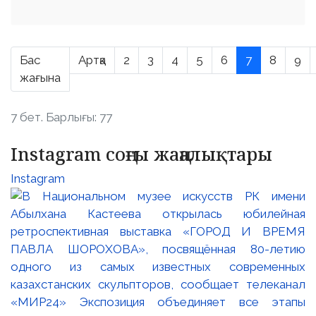
Бас
Артқа
2
3
4
5
6
7
8
9
жағына
7 бет. Барлығы: 77
Instagram соңғы жаңалықтары
Instagram