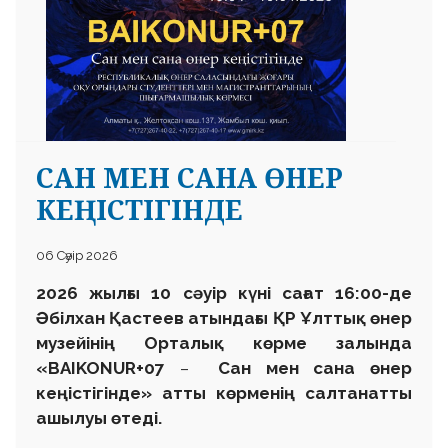
САН МЕН САНА ӨНЕР
КЕҢІСТІГІНДЕ
06 Сәуір 2026
2026 жылғы 10 сәуір күні сағат 16:00-де
Әбілхан Қастеев атындағы ҚР Ұлттық өнер
музейінің Орталық көрме залында
«BAIKONUR+07
–
Сан мен сана өнер
кеңістігінде»
атты көрменің салтанатты
ашылуы өтеді.