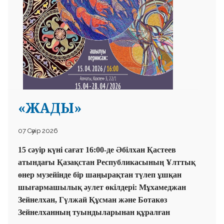
«ЖАДЫ»
07 Сәуір 2026
15 сәуір күні сағат 16:00-де Әбілхан Қастеев
атындағы Қазақстан Республикасының Ұлттық
өнер музейінде бір шаңырақтан түлеп ұшқан
шығармашылық әулет өкілдері: Мұхамеджан
Зейнелхан, Гүлжай Құсман және Ботакөз
Зейнелханның туындыларынан құралған