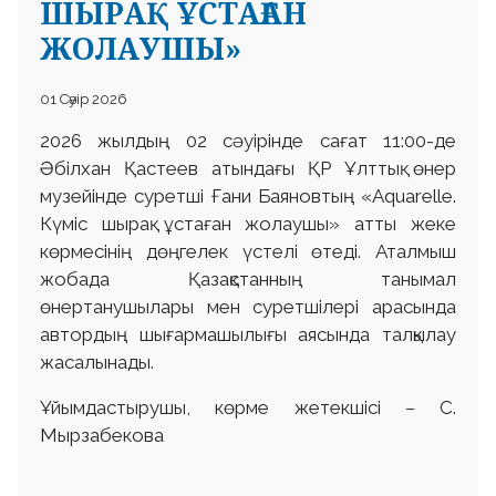
ШЫРАҚ ҰСТАҒАН
ЖОЛАУШЫ»
01 Сәуір 2026
2026 жылдың 02 сәуірінде сағат 11:00-де
Әбілхан Қастеев атындағы ҚР Ұлттық өнер
музейінде суретші Ғани Баяновтың «Aquarelle.
Күміс шырақ ұстаған жолаушы» атты жеке
көрмесінің дөңгелек үстелі өтеді. Аталмыш
жобада Қазақстанның танымал
өнертанушылары мен суретшілері арасында
автордың шығармашылығы аясында талқылау
жасалынады.
Ұйымдастырушы, көрме жетекшісі – С.
Мырзабекова