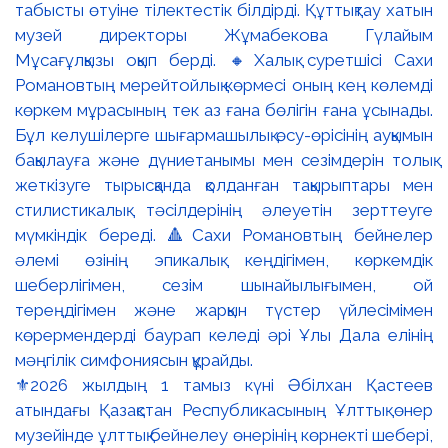
⚜️2026 жылдың 1 тамыз күні Әбілхан Қастеев
атындағы Қазақстан Республикасының Ұлттық өнер
музейінде ұлттық бейнелеу өнерінің көрнекті шебері,